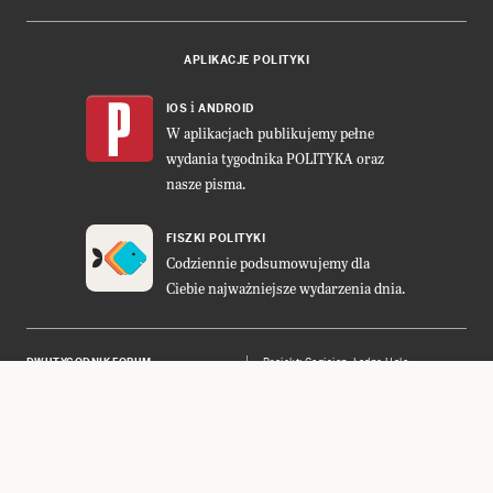
APLIKACJE POLITYKI
i
IOS
ANDROID
W aplikacjach publikujemy pełne
wydania tygodnika POLITYKA oraz
nasze pisma.
FISZKI POLITYKI
Codziennie podsumowujemy dla
Ciebie najważniejsze wydarzenia dnia.
DWUTYGODNIK FORUM
Projekt:
Cogision
,
Ładne Halo
POLITYKA INSIGHT
Wykonanie: Vavatech
LEŚNICZÓWKA NIBORK
Prawa autorskie © POLITYKA Sp. z
o.o. S.K.A.