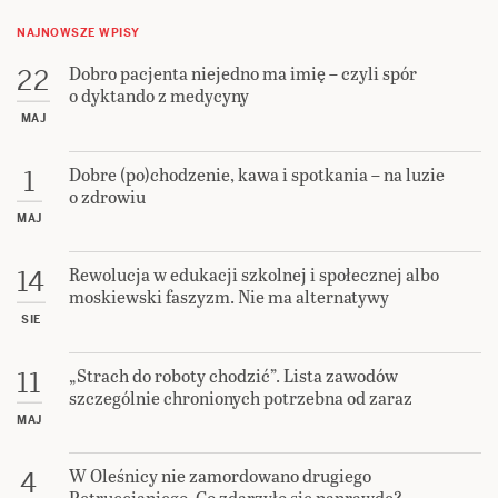
NAJNOWSZE WPISY
Dobro pacjenta niejedno ma imię – czyli spór
22
o dyktando z medycyny
MAJ
Dobre (po)chodzenie, kawa i spotkania – na luzie
1
o zdrowiu
MAJ
Rewolucja w edukacji szkolnej i społecznej albo
14
moskiewski faszyzm. Nie ma alternatywy
SIE
„Strach do roboty chodzić”. Lista zawodów
11
szczególnie chronionych potrzebna od zaraz
MAJ
W Oleśnicy nie zamordowano drugiego
4
Petruccianiego. Co zdarzyło się naprawdę?