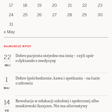
17
18
19
20
21
22
23
24
25
26
27
28
29
30
31
« May
NAJNOWSZE WPISY
Dobro pacjenta niejedno ma imię – czyli spór
22
o dyktando z medycyny
MAJ
Dobre (po)chodzenie, kawa i spotkania – na luzie
1
o zdrowiu
MAJ
Rewolucja w edukacji szkolnej i społecznej albo
14
moskiewski faszyzm. Nie ma alternatywy
SIE