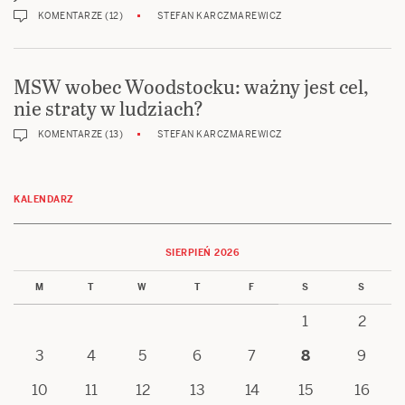
KOMENTARZE (12)
STEFAN KARCZMAREWICZ
MSW wobec Woodstocku: ważny jest cel,
nie straty w ludziach?
KOMENTARZE (13)
STEFAN KARCZMAREWICZ
KALENDARZ
SIERPIEŃ 2026
M
T
W
T
F
S
S
1
2
3
4
5
6
7
8
9
10
11
12
13
14
15
16