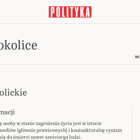
okolice
ME
lickie
macji
soby w stanie zagrożenia życia jest w istocie
a mediów (głównie prawicowych) i koniunkturalny cynizm
ię do śmierci nawet sześciorga ludzi.