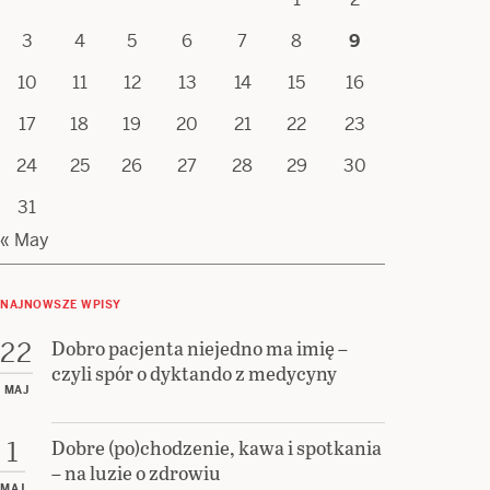
3
4
5
6
7
8
9
10
11
12
13
14
15
16
17
18
19
20
21
22
23
24
25
26
27
28
29
30
31
« May
NAJNOWSZE WPISY
Dobro pacjenta niejedno ma imię –
22
czyli spór o dyktando z medycyny
MAJ
Dobre (po)chodzenie, kawa i spotkania
1
– na luzie o zdrowiu
MAJ