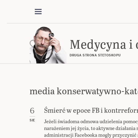
Medycyna i 
DRUGA STRONA STETOSKOPU
media konserwatywno-kato
Śmierć w epoce FB i kontrrefor
6
Jeżeli świadoma odmowa udzielenia pomocy o
SIE
narażeniem jej życia, to aktywne działani
administracji Facebooka mogły przyczynić s