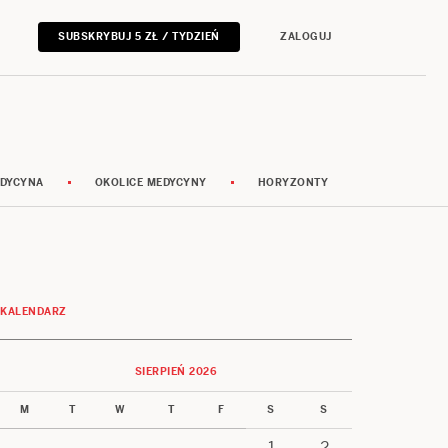
SUBSKRYBUJ 5 ZŁ / TYDZIEŃ
ZALOGUJ
DYCYNA
OKOLICE MEDYCYNY
HORYZONTY
KALENDARZ
SIERPIEŃ 2026
M
T
W
T
F
S
S
1
2