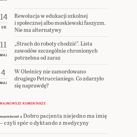
Rewolucja w edukacji szkolnej
14
i społecznej albo moskiewski faszyzm.
SIE
Nie ma alternatywy
„Strach do roboty chodzić”. Lista
11
zawodów szczególnie chronionych
MAJ
potrzebna od zaraz
W Oleśnicy nie zamordowano
4
drugiego Petruccianiego. Co zdarzyło
MAJ
się naprawdę?
NAJNOWSZE KOMENTARZE
Dobro pacjenta niejedno ma imię
maniekemil
o
– czyli spór o dyktando z medycyny