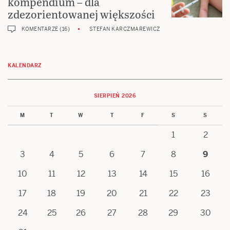
kompendium – dla
zdezorientowanej większości
KOMENTARZE (16)
STEFAN KARCZMAREWICZ
KALENDARZ
SIERPIEŃ 2026
M
T
W
T
F
S
S
1
2
3
4
5
6
7
8
9
10
11
12
13
14
15
16
17
18
19
20
21
22
23
24
25
26
27
28
29
30