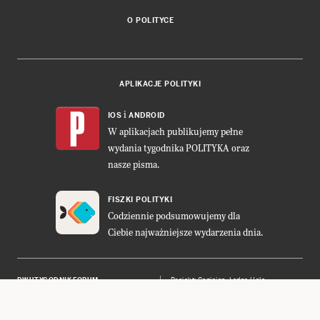
O POLITYCE
APLIKACJE POLITYKI
i
IOS
ANDROID
W aplikacjach publikujemy pełne
wydania tygodnika POLITYKA oraz
nasze pisma.
FISZKI POLITYKI
Codziennie podsumowujemy dla
Ciebie najważniejsze wydarzenia dnia.
DWUTYGODNIK FORUM
Projekt:
Cogision
,
Ładne Halo
POLITYKA INSIGHT
Wykonanie: Vavatech
LEŚNICZÓWKA NIBORK
Prawa autorskie © POLITYKA Sp. z