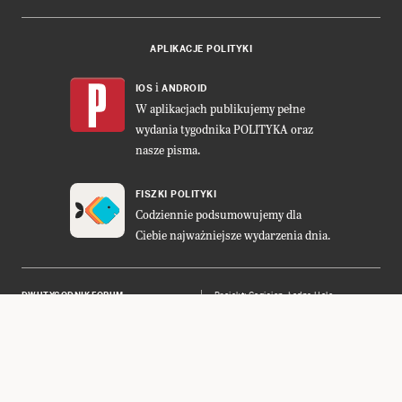
APLIKACJE POLITYKI
i
IOS
ANDROID
W aplikacjach publikujemy pełne
wydania tygodnika POLITYKA oraz
nasze pisma.
FISZKI POLITYKI
Codziennie podsumowujemy dla
Ciebie najważniejsze wydarzenia dnia.
DWUTYGODNIK FORUM
Projekt:
Cogision
,
Ładne Halo
POLITYKA INSIGHT
Wykonanie: Vavatech
LEŚNICZÓWKA NIBORK
Prawa autorskie © POLITYKA Sp. z
o.o. S.K.A.