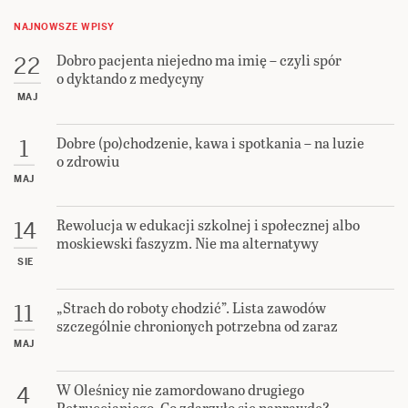
NAJNOWSZE WPISY
Dobro pacjenta niejedno ma imię – czyli spór
22
o dyktando z medycyny
MAJ
Dobre (po)chodzenie, kawa i spotkania – na luzie
1
o zdrowiu
MAJ
Rewolucja w edukacji szkolnej i społecznej albo
14
moskiewski faszyzm. Nie ma alternatywy
SIE
„Strach do roboty chodzić”. Lista zawodów
11
szczególnie chronionych potrzebna od zaraz
MAJ
W Oleśnicy nie zamordowano drugiego
4
Petruccianiego. Co zdarzyło się naprawdę?