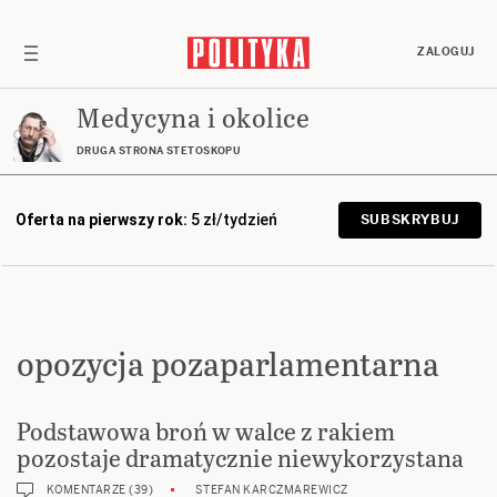
ZALOGUJ
Medycyna i okolice
DRUGA STRONA STETOSKOPU
Oferta na pierwszy rok:
5 zł/tydzień
SUBSKRYBUJ
opozycja pozaparlamentarna
Podstawowa broń w walce z rakiem
pozostaje dramatycznie niewykorzystana
KOMENTARZE (39)
STEFAN KARCZMAREWICZ