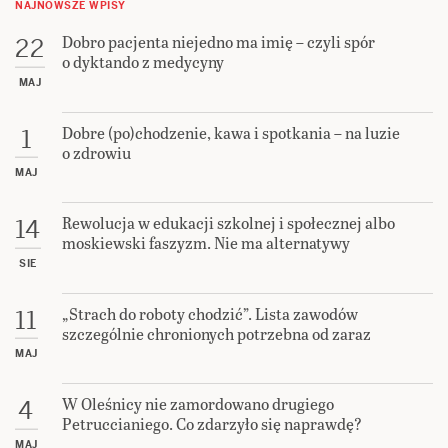
NAJNOWSZE WPISY
Dobro pacjenta niejedno ma imię – czyli spór
22
o dyktando z medycyny
MAJ
Dobre (po)chodzenie, kawa i spotkania – na luzie
1
o zdrowiu
MAJ
Rewolucja w edukacji szkolnej i społecznej albo
14
moskiewski faszyzm. Nie ma alternatywy
SIE
„Strach do roboty chodzić”. Lista zawodów
11
szczególnie chronionych potrzebna od zaraz
MAJ
W Oleśnicy nie zamordowano drugiego
4
Petruccianiego. Co zdarzyło się naprawdę?
MAJ