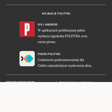
APLIKACJE POLITYKI
i
IOS
ANDROID
W aplikacjach publikujemy pełne
wydania tygodnika POLITYKA oraz
nasze pisma.
FISZKI POLITYKI
Codziennie podsumowujemy dla
Ciebie najważniejsze wydarzenia dnia.
DWUTYGODNIK FORUM
Projekt:
Cogision
,
Ładne Halo
POLITYKA INSIGHT
Wykonanie: Vavatech
LEŚNICZÓWKA NIBORK
Prawa autorskie © POLITYKA Sp. z
o.o. S.K.A.