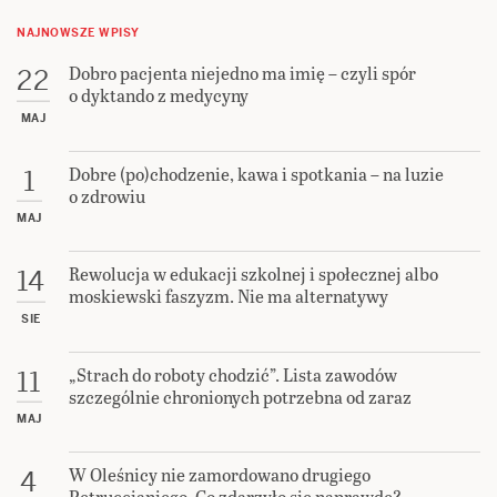
NAJNOWSZE WPISY
Dobro pacjenta niejedno ma imię – czyli spór
22
o dyktando z medycyny
MAJ
Dobre (po)chodzenie, kawa i spotkania – na luzie
1
o zdrowiu
MAJ
Rewolucja w edukacji szkolnej i społecznej albo
14
moskiewski faszyzm. Nie ma alternatywy
SIE
„Strach do roboty chodzić”. Lista zawodów
11
szczególnie chronionych potrzebna od zaraz
MAJ
W Oleśnicy nie zamordowano drugiego
4
Petruccianiego. Co zdarzyło się naprawdę?