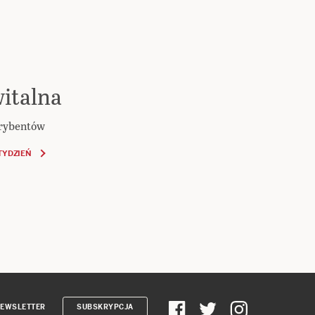
italna
krybentów
TYDZIEŃ
EWSLETTER
SUBSKRYPCJA