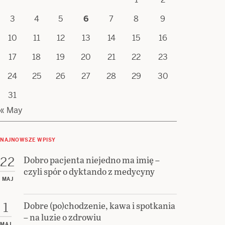
3
4
5
6
7
8
9
10
11
12
13
14
15
16
17
18
19
20
21
22
23
24
25
26
27
28
29
30
31
« May
NAJNOWSZE WPISY
Dobro pacjenta niejedno ma imię –
22
czyli spór o dyktando z medycyny
MAJ
Dobre (po)chodzenie, kawa i spotkania
1
– na luzie o zdrowiu
MAJ