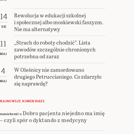
Rewolucja w edukacji szkolnej
14
i społecznej albo moskiewski faszyzm.
SIE
Nie ma alternatywy
„Strach do roboty chodzić”. Lista
11
zawodów szczególnie chronionych
MAJ
potrzebna od zaraz
W Oleśnicy nie zamordowano
4
drugiego Petruccianiego. Co zdarzyło
MAJ
się naprawdę?
NAJNOWSZE KOMENTARZE
Dobro pacjenta niejedno ma imię
maniekemil
o
– czyli spór o dyktando z medycyny