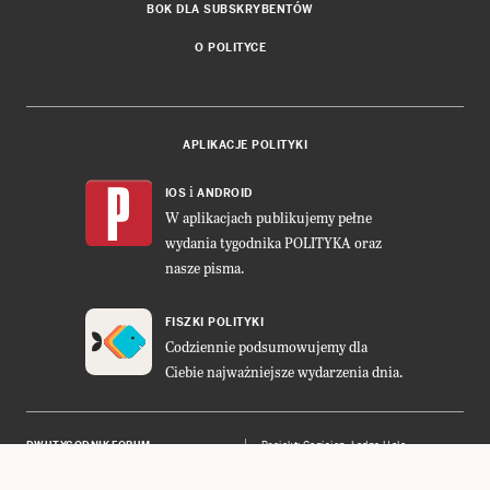
BOK DLA SUBSKRYBENTÓW
O POLITYCE
APLIKACJE POLITYKI
i
IOS
ANDROID
W aplikacjach publikujemy pełne
wydania tygodnika POLITYKA oraz
nasze pisma.
FISZKI POLITYKI
Codziennie podsumowujemy dla
Ciebie najważniejsze wydarzenia dnia.
DWUTYGODNIK FORUM
Projekt:
Cogision
,
Ładne Halo
POLITYKA INSIGHT
Wykonanie: Vavatech