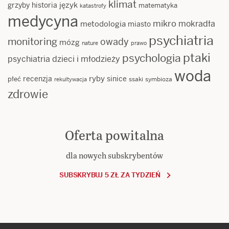
klimat
język
grzyby
historia
matematyka
katastrofy
medycyna
mikro
mokradła
metodologia
miasto
psychiatria
monitoring
owady
mózg
nature
prawo
ptaki
psychologia
psychiatria dzieci i młodzieży
woda
ryby
recenzja
sinice
płeć
ssaki
symbioza
rekultywacja
zdrowie
Oferta powitalna
dla nowych subskrybentów
SUBSKRYBUJ 5 ZŁ ZA TYDZIEŃ