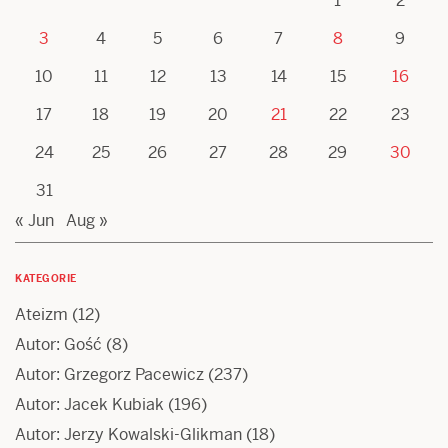
1
2
3
4
5
6
7
8
9
10
11
12
13
14
15
16
17
18
19
20
21
22
23
24
25
26
27
28
29
30
31
« Jun
Aug »
KATEGORIE
Ateizm
(12)
Autor: Gość
(8)
Autor: Grzegorz Pacewicz
(237)
Autor: Jacek Kubiak
(196)
Autor: Jerzy Kowalski-Glikman
(18)