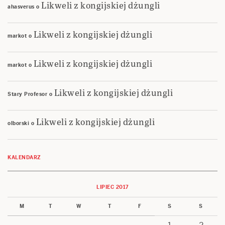
Likweli z kongijskiej dżungli
ahasverus
o
Likweli z kongijskiej dżungli
markot
o
Likweli z kongijskiej dżungli
markot
o
Likweli z kongijskiej dżungli
Stary Profesor
o
Likweli z kongijskiej dżungli
olborski
o
KALENDARZ
LIPIEC 2017
M
T
W
T
F
S
S