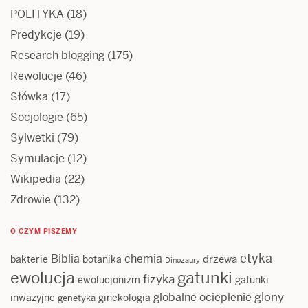
POLITYKA
(18)
Predykcje
(19)
Research blogging
(175)
Rewolucje
(46)
Słówka
(17)
Socjologie
(65)
Sylwetki
(79)
Symulacje
(12)
Wikipedia
(22)
Zdrowie
(132)
O CZYM PISZEMY
etyka
Biblia
chemia
drzewa
bakterie
botanika
Dinozaury
ewolucja
gatunki
fizyka
ewolucjonizm
gatunki
glony
globalne ocieplenie
inwazyjne
ginekologia
genetyka