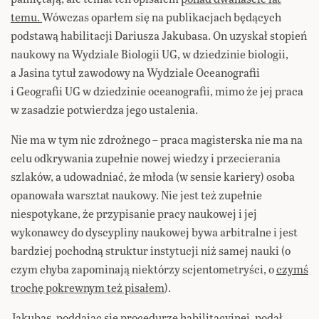
temu.
Wówczas oparłem się na publikacjach będących
podstawą habilitacji Dariusza Jakubasa. On uzyskał stopień
naukowy na Wydziale Biologii UG, w dziedzinie biologii,
a Jasina tytuł zawodowy na Wydziale Oceanografii
i Geografii UG w dziedzinie oceanografii, mimo że jej praca
w zasadzie potwierdza jego ustalenia.
Nie ma w tym nic zdrożnego – praca magisterska nie ma na
celu odkrywania zupełnie nowej wiedzy i przecierania
szlaków, a udowadniać, że młoda (w sensie kariery) osoba
opanowała warsztat naukowy. Nie jest też zupełnie
niespotykane, że przypisanie pracy naukowej i jej
wykonawcy do dyscypliny naukowej bywa arbitralne i jest
bardziej pochodną struktur instytucji niż samej nauki (o
czym chyba zapominają niektórzy scjentometryści, o
czymś
trochę pokrewnym też pisałem
).
Jakubas, poddając się procedurze habilitacyjnej, podał