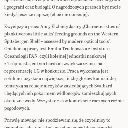
i geografii oraz biologii. O nagrodzonych pracach być może
kiedyś jeszcze napiszę (choć nie obiecuję).
Zwyciężyła praca Anny Elżbiety Jasiny „Characteristics of
planktivorous little auks’ feeding grounds on the Western
Spitsbergen Shelf – assessed by modern optical tools”.
Opiekunką pracy jest Emilia Trudnowska z Instytutu
Oceanologii PAN, czyli kolejnej jednostki naukowej
z Trójmiasta, co tym bardziej zwiększa szanse na
reprezentację UG w konkursie. Praca wykonana jest
solidnie i uzyskała największą liczbę głosów komisji. Jej
tematyką są relacje alczyków zasiedlających Svalbard
i będących ich pokarmem widłonogów zamieszkujących
okoliczne wody. Wszystko zaś w kontekście rocznych różnic
pogodowych.
Prawdę mówiąc, nie spodziewam się, że czytelnicy to
pamiętają, ale temat ten opisałem
ponad dwanaście lat