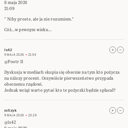
8 maja 2026
21:09
” Niby proste, ale ja nie rozumiem.”
Cóż…w pewnym wieku…
ls42
9 MAJA 2026
21:54
@Pootr II
Dyskusja w mediach skupia się obecnie na tym kto pożycza
na niższy procent. Oczywiście pierwszeństwo przypada
obecnemu rządowi.
Jednak wciąż warto pytać kto te pożyczki będzie spłacał?
mfizyk
9 MAJA 2026
23:29
@ls42