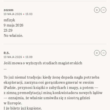
zezem
10 MAJA 2026
15:03
mfizyk
9 maja 2026
23:29
No właśnie.
R.S.
10 MAJA 2026
15:09
Jeśli mowa o wyższych studiach magisterskich
…
To już niemal tradycja: kiedy żonę dopada nagła potrzeba
eksploracji, zaczyna coś gorączkowo gmerać w swoim
iPadzie, przynosi książki o zabytkach i mapy, a potem —
z zimną premedytacją i miną konkwistadora nowych lądów
— oznajmia, że właśnie umówiła się z siostrą gdzieś
w Europie.
I że bilety już kupione.