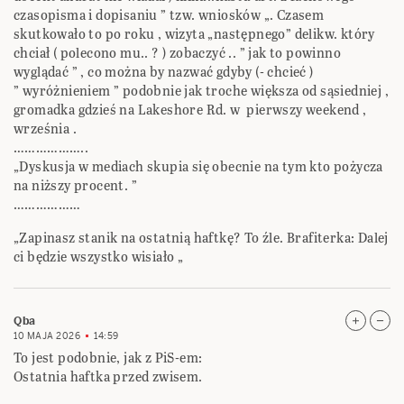
czasopisma i dopisaniu ” tzw. wniosków „. Czasem
skutkowało to po roku , wizyta „następnego” delikw. który
chciał ( polecono mu.. ? ) zobaczyć .. ” jak to powinno
wyglądać ” , co można by nazwać gdyby (- chcieć )
” wyróżnieniem ” podobnie jak troche większa od sąsiedniej ,
gromadka gdzieś na Lakeshore Rd. w pierwszy weekend ,
września .
………………..
„Dyskusja w mediach skupia się obecnie na tym kto pożycza
na niższy procent. ”
………………
„Zapinasz stanik na ostatnią haftkę? To źle. Brafiterka: Dalej
ci będzie wszystko wisiało „
Qba
10 MAJA 2026
14:59
To jest podobnie, jak z PiS-em:
Ostatnia haftka przed zwisem.