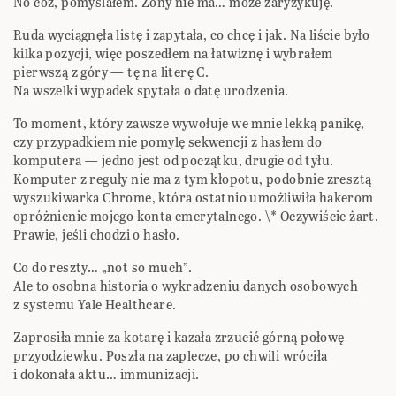
No cóż, pomyślałem. Żony nie ma… może zaryzykuję.
Ruda wyciągnęła listę i zapytała, co chcę i jak. Na liście było
kilka pozycji, więc poszedłem na łatwiznę i wybrałem
pierwszą z góry — tę na literę C.
Na wszelki wypadek spytała o datę urodzenia.
To moment, który zawsze wywołuje we mnie lekką panikę,
czy przypadkiem nie pomylę sekwencji z hasłem do
komputera — jedno jest od początku, drugie od tyłu.
Komputer z reguły nie ma z tym kłopotu, podobnie zresztą
wyszukiwarka Chrome, która ostatnio umożliwiła hakerom
opróżnienie mojego konta emerytalnego. \* Oczywiście żart.
Prawie, jeśli chodzi o hasło.
Co do reszty… „not so much”.
Ale to osobna historia o wykradzeniu danych osobowych
z systemu Yale Healthcare.
Zaprosiła mnie za kotarę i kazała zrzucić górną połowę
przyodziewku. Poszła na zaplecze, po chwili wróciła
i dokonała aktu… immunizacji.