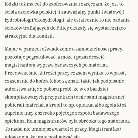
łódzki też ma coś do zaoferowania i zaręczam, że jest to
ścisła czołówka polskiej (i zauważalny punkt światowej)
hydrobiologii/ekohydrologii, ale ostatecznie to nie badania
ścieków trafiających do Pilicy okazały się wystarczająco
atrakcyjne dla komisji.
Mając w pamięci oświadczenie o samodzielności pracy,
pozostaje pogratulować, a może i pozazdrościć
magistrantom wypraw badawczych po materiał.
Przedwcześnie. Z treści pracy czasem wynika to wprost,
czasem nie do końca (choć są znaki takie jak podpisanie
autorstwa zdjęć z poboru prób), że w co bardziej
skomplikowanych przypadkach to nie sami magistranci
pobierali materiał, a zrobił to np. opiekun albo zgoła ktoś
zupełnie inny z szeroko pojętego zespołu badawczego
opiekuna. Rolą magistrantów była obróbka tego materiału.
To nadal nie umniejsza wartości pracy. Magistrant(ka)
udowadnia, że umie posługiwać się