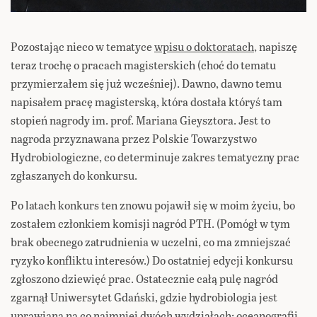
Pozostając nieco w tematyce
wpisu o doktoratach
, napiszę
teraz trochę o pracach magisterskich (choć do tematu
przymierzałem się już wcześniej). Dawno, dawno temu
napisałem pracę magisterską, która dostała któryś tam
stopień nagrody im. prof. Mariana Gieysztora. Jest to
nagroda przyznawana przez Polskie Towarzystwo
Hydrobiologiczne, co determinuje zakres tematyczny prac
zgłaszanych do konkursu.
Po latach konkurs ten znowu pojawił się w moim życiu, bo
zostałem członkiem komisji nagród PTH. (Pomógł w tym
brak obecnego zatrudnienia w uczelni, co ma zmniejszać
ryzyko konfliktu interesów.) Do ostatniej edycji konkursu
zgłoszono dziewięć prac. Ostatecznie całą pulę nagród
zgarnął Uniwersytet Gdański, gdzie hydrobiologia jest
uprawiana na co najmniej dwóch wydziałach: oceanografii