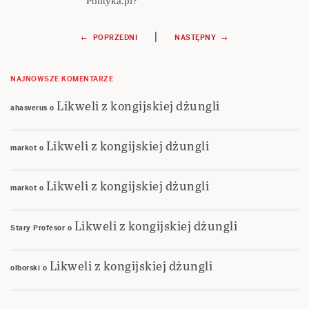
Polityka.pl?
Nawigacja
|
← POPRZEDNI
NASTĘPNY →
wpisu
NAJNOWSZE KOMENTARZE
Likweli z kongijskiej dżungli
ahasverus
o
Likweli z kongijskiej dżungli
markot
o
Likweli z kongijskiej dżungli
markot
o
Likweli z kongijskiej dżungli
Stary Profesor
o
Likweli z kongijskiej dżungli
olborski
o