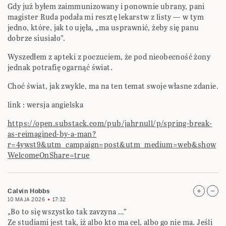
Gdy już byłem zaimmunizowany i ponownie ubrany, pani
magister Ruda podała mi resztę lekarstw z listy — w tym
jedno, które, jak to ujęła, „ma usprawnić, żeby się panu
dobrze siusiało”.
Wyszedłem z apteki z poczuciem, że pod nieobecność żony
jednak potrafię ogarnąć świat.
Choć świat, jak zwykle, ma na ten temat swoje własne zdanie.
link : wersja angielska
https://open.substack.com/pub/jahrnull/p/spring-break-
as-reimagined-by-a-man?
r=4ywst9&utm_campaign=post&utm_medium=web&show
WelcomeOnShare=true
Calvin Hobbs
10 MAJA 2026
17:32
„Bo to się wszystko tak zavzyna …”
Ze studiami jest tak, iż albo kto ma cel, albo go nie ma. Jeśli