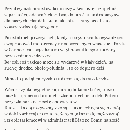
Przed wyjazdem zostawiła mi oczywiście listę: uzupełnić
zapas kości, odebrać lekarstwa, dokupić kilka drobiazgów
dla naszych irlandek. Lista jak lista — niby prosta, ale
zawsze zwiastuje przygodę.
Po ostatnich przeżyciach, kiedy to arystokratka wywodząca
swój rodowód motoryzacyjny od wczesnych właścicieli Forda
w Connecticut, wjechała mi w tył nowiutkiego auta żony,
przeszedł mnie dreszcz.
Bo jeśli coś takiego może się wydarzyć w biały dzień, na
suchej drodze, około południa… to co dopiero dziś.
Mimo to podjąłem ryzyko i udałem się do miasteczka.
Wózek szybko wypełnił się niezbędnikami: kości, puszki
pasztetu, ziarno dla moich szlachetnych irlandek. Potem
przyszła pora na resztę obowiązków.
Ruda — tak ją nazywamy z żoną — uśmiechnęła się na mój
widok i zachęcająco rzuciła, żebym „okazał się mężczyzną”
i zrobił tasiemcowi w administracji Białego Domu na złość.