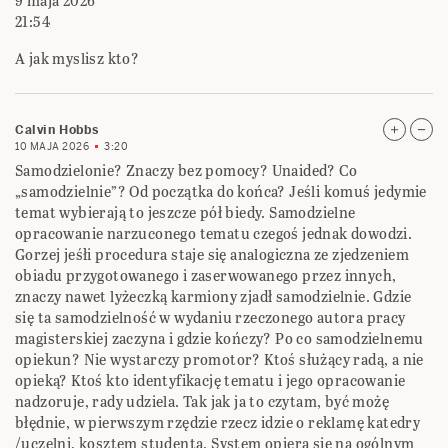
9 maja 2026
21:54
A jak myslisz kto?
Calvin Hobbs
10 MAJA 2026
3:20
Samodzielonie? Znaczy bez pomocy? Unaided? Co
„samodzielnie”? Od początka do końca? Jeśli komuś jedymie
temat wybierają to jeszcze pół biedy. Samodzielne
opracowanie narzuconego tematu czegoś jednak dowodzi.
Gorzej jeśłi procedura staje się analogiczna ze zjedzeniem
obiadu przygotowanego i zaserwowanego przez innych,
znaczy nawet lyżeczką karmiony zjadł samodzielnie. Gdzie
się ta samodzielność w wydaniu rzeczonego autora pracy
magisterskiej zaczyna i gdzie kończy? Po co samodzielnemu
opiekun? Nie wystarczy promotor? Ktoś służący radą, a nie
opieką? Ktoś kto identyfikację tematu i jego opracowanie
nadzoruje, rady udziela. Tak jak ja to czytam, być możę
błędnie, w pierwszym rzędzie rzecz idzie o reklamę katedry
/uczelni, kosztem studenta. System opiera się na ogólnym