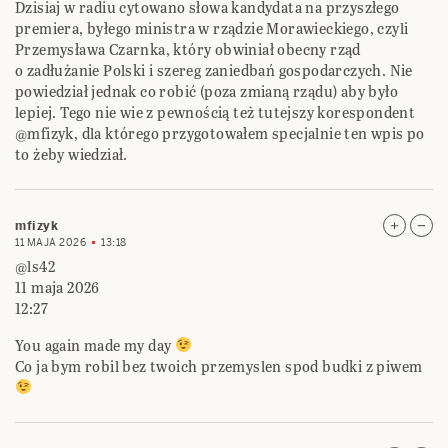
Dzisiaj w radiu cytowano słowa kandydata na przyszłego
premiera, byłego ministra w rządzie Morawieckiego, czyli
Przemysława Czarnka, który obwiniał obecny rząd
o zadłużanie Polski i szereg zaniedbań gospodarczych. Nie
powiedział jednak co robić (poza zmianą rządu) aby było
lepiej. Tego nie wie z pewnością też tutejszy korespondent
@mfizyk, dla którego przygotowałem specjalnie ten wpis po
to żeby wiedział.
mfizyk
11 MAJA 2026
13:18
@ls42
11 maja 2026
12:27
You again made my day
Co ja bym robil bez twoich przemyslen spod budki z piwem