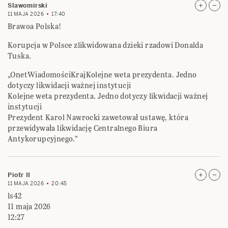
Slawomirski
11 MAJA 2026
17:40
Brawoa Polska!
Korupcja w Polsce zlikwidowana dzieki rzadowi Donalda
Tuska.
„OnetWiadomościKrajKolejne weta prezydenta. Jedno
dotyczy likwidacji ważnej instytucji
Kolejne weta prezydenta. Jedno dotyczy likwidacji ważnej
instytucji
Prezydent Karol Nawrocki zawetował ustawę, która
przewidywała likwidację Centralnego Biura
Antykorupcyjnego.”
Piotr II
11 MAJA 2026
20:45
ls42
11 maja 2026
12:27