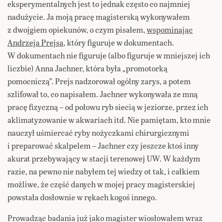
eksperymentalnych jest to jednak często co najmniej
nadużycie. Ja moją pracę magisterską wykonywałem
z dwojgiem opiekunów, o czym pisałem,
wspominając
Andrzeja Prejsa
, który figuruje w dokumentach.
W dokumentach nie figuruje (albo figuruje w mniejszej ich
liczbie) Anna Jachner, która była „promotorką
pomocniczą”. Prejs nadzorował ogólny zarys, a potem
szlifował to, co napisałem. Jachner wykonywała ze mną
pracę fizyczną – od połowu ryb siecią w jeziorze, przez ich
aklimatyzowanie w akwariach itd. Nie pamiętam, kto mnie
nauczył uśmiercać ryby nożyczkami chirurgicznymi
i preparować skalpelem – Jachner czy jeszcze ktoś inny
akurat przebywający w stacji terenowej UW. W każdym
razie, na pewno nie nabyłem tej wiedzy ot tak, i całkiem
możliwe, że część danych w mojej pracy magisterskiej
powstała dosłownie w rękach kogoś innego.
Prowadząc badania już jako magister wiosłowałem wraz