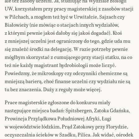
ale też zasoby uczelni. Ja, studiując na Wydziale Biologii
UW, korzystałem przy pracy magisterskiej z zasobów stacji
w Pilchach, a mogłem też być w Urwitałcie, Sajzach czy
Białowieży (nie mówiąc o stacjach innych wydziałów,
z którymi pewnie jakoś dałoby się jakoś dogadać). Ktoś
z mniejszej uczelni jest ograniczony do tego, gdzie uda mu
się znaleźć środki na delegację. W razie potrzeby pewnie
mógłbym skorzystać z cumującego przy stacji statku, na co
też nie każdy magistrant hydrobiologii może liczyć.
Powiedzmy, że mikroskopy czy odczynniki chemiczne są
mniejszą barierą, choć finanse uczelni czy wydziału nie są
tu bez znaczenia. Duży z reguły może więcej.
Prace magisterskie zgłoszone do konkursu miały
następujące miejsca badań: Spitsbergen, Zatoka Gdańska,
Prowincja Przylądkowa Południowej Afryki, Ługi
w województwie łódzkim, Prąd Zatokowy przy Florydzie,
oczyszczalnia ścieków w Szadku, Pilica. Jak widać, ośrodek