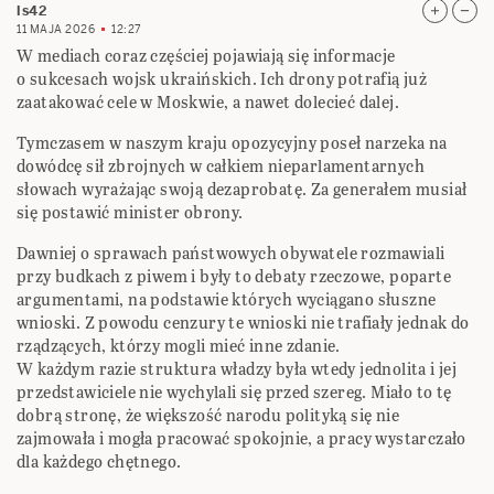
ls42
11 MAJA 2026
12:27
W mediach coraz częściej pojawiają się informacje
o sukcesach wojsk ukraińskich. Ich drony potrafią już
zaatakować cele w Moskwie, a nawet dolecieć dalej.
Tymczasem w naszym kraju opozycyjny poseł narzeka na
dowódcę sił zbrojnych w całkiem nieparlamentarnych
słowach wyrażając swoją dezaprobatę. Za generałem musiał
się postawić minister obrony.
Dawniej o sprawach państwowych obywatele rozmawiali
przy budkach z piwem i były to debaty rzeczowe, poparte
argumentami, na podstawie których wyciągano słuszne
wnioski. Z powodu cenzury te wnioski nie trafiały jednak do
rządzących, którzy mogli mieć inne zdanie.
W każdym razie struktura władzy była wtedy jednolita i jej
przedstawiciele nie wychylali się przed szereg. Miało to tę
dobrą stronę, że większość narodu polityką się nie
zajmowała i mogła pracować spokojnie, a pracy wystarczało
dla każdego chętnego.