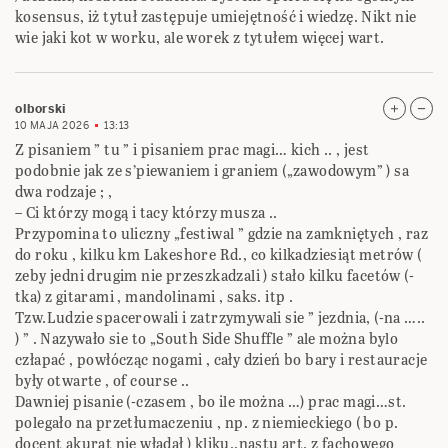
kosensus, iż tytuł zastępuje umiejętność i wiedzę. Nikt nie
wie jaki kot w worku, ale worek z tytułem więcej wart.
olborski
10 MAJA 2026
13:13
Z pisaniem ” tu ” i pisaniem prac magi… kich .. , jest
podobnie jak ze s’piewaniem i graniem („zawodowym” ) sa
dwa rodzaje ; ,
– Ci którzy mogą i tacy którzy musza ..
Przypomina to uliczny „festiwal ” gdzie na zamkniętych , raz
do roku , kilku km Lakeshore Rd., co kilkadziesiąt metrów (
zeby jedni drugim nie przeszkadzali ) stało kilku facetów (-
tka) z gitarami , mandolinami , saks. itp .
Tzw.Ludzie spacerowali i zatrzymywali sie ” jezdnia, (-na …..
) ” . Nazywało sie to „South Side Shuffle ” ale można bylo
człapać , powłócząc nogami , cały dzień bo bary i restauracje
były otwarte , of course ..
Dawniej pisanie (-czasem , bo ile można …) prac magi…st.
polegało na przetłumaczeniu , np. z niemieckiego ( bo p.
docent akurat nie władał ) kliku..nastu art. z fachowego