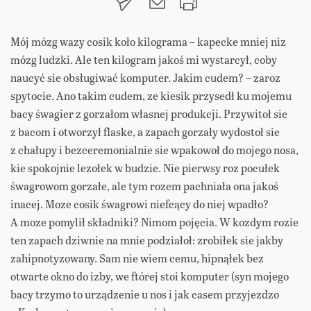
Mój mózg wazy cosik koło kilograma – kapecke mniej niz
mózg ludzki. Ale ten kilogram jakoś mi wystarcył, coby
naucyć sie obsługiwać komputer. Jakim cudem? – zaroz
spytocie. Ano takim cudem, ze kiesik przysedł ku mojemu
bacy śwagier z gorzałom własnej produkcji. Przywitoł sie
z bacom i otworzył flaske, a zapach gorzały wydostoł sie
z chałupy i bezceremonialnie sie wpakowoł do mojego nosa,
kie spokojnie lezołek w budzie. Nie pierwsy roz pocułek
śwagrowom gorzałe, ale tym rozem pachniała ona jakoś
inacej. Moze cosik śwagrowi niefcący do niej wpadło?
A moze pomylił składniki? Nimom pojęcia. W kozdym rozie
ten zapach dziwnie na mnie podziałoł: zrobiłek sie jakby
zahipnotyzowany. Sam nie wiem cemu, hipnąłek bez
otwarte okno do izby, we ftórej stoi komputer (syn mojego
bacy trzymo to urządzenie u nos i jak casem przyjezdzo