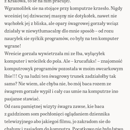
z Krakowa, to se na nim pracuje).
Wgramoliłek sie na stojące przy komputrze krzesło. Nigdy
wceśniej tej dziwacnej masyny nie dotykołek, nawet nie
wąchołek jej z bliska, ale opary śwagrowej gorzały wciąz
działały w niewytłumacalny dlo mnie sposób – od rozu
naucyłek sie syćkik programów, co były na ten komputer
wgrane!
Wreście gorzała wywietrzała mi ze łba, wyłącyłek
komputer i wróciłek do pola. Ale – krucafuks! – znajomość
komputrowyk programów pozostała w moim owcarkowym
łbie!!! Cy na ludzi ten śwagrowy trunek zadziałołby tak
samo? Nie wiem, ale chyba nie, bo mój baca rozem ze
śwagrem gorzałe wypił i cały cas umie na komputrze ino
pasjanse stawiać.
Od casu pamiętnej wizyty śwagra zawse, kie baca
z gaździnom som pochłonięci oglądaniem dziennika
telewizyjnego abo jakiegoś filmu, jo zakradom sie do
chałupy i zasiadom do komputra. Pocątkowo nie było łatwo.