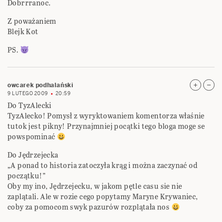
Dobrrranoc.
Z poważaniem
Blejk Kot
PS.
owcarek podhalański
9 LUTEGO 2009
20:59
Do TyzAlecki
TyzAlecko! Pomysł z wyryktowaniem komentorza właśnie
tutok jest pikny! Przynajmniej pocątki tego bloga moge se
powspominać
Do Jędrzejecka
„A ponad to historia zatoczyła krąg i można zaczynać od
początku!”
Oby my ino, Jędrzejecku, w jakom pętle casu sie nie
zaplątali. Ale w rozie cego popytamy Maryne Krywaniec,
coby za pomocom swyk pazurów rozplątała nos