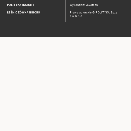
POLITYKA INSIGHT
Wykonanie: Vavatech
LEŚNICZÓWKA NIBORK
Prawa autorskie © POLITYKA Sp. z
o.o. S.K.A.