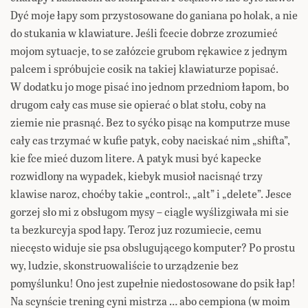
Dyć moje łapy som przystosowane do ganiana po holak, a nie
do stukania w klawiature. Jeśli fcecie dobrze zrozumieć
mojom sytuacje, to se załózcie grubom rękawice z jednym
palcem i spróbujcie cosik na takiej klawiaturze popisać.
W dodatku jo moge pisać ino jednom przedniom łapom, bo
drugom cały cas muse sie opierać o blat stołu, coby na
ziemie nie prasnąć. Bez to syćko pisąc na komputrze muse
cały cas trzymać w kufie patyk, coby naciskać nim „shifta”,
kie fce mieć duzom litere. A patyk musi być kapecke
rozwidlony na wypadek, kiebyk musioł nacisnąć trzy
klawise naroz, choćby takie „control:, „alt” i „delete”. Jesce
gorzej sło mi z obsługom mysy – ciągle wyślizgiwała mi sie
ta bezkurcyja spod łapy. Teroz juz rozumiecie, cemu
niecęsto widuje sie psa obslugującego komputer? Po prostu
wy, ludzie, skonstruowaliście to urządzenie bez
pomyślunku! Ono jest zupełnie niedostosowane do psik łap!
Na scynście trening cyni mistrza … abo cempiona (w moim