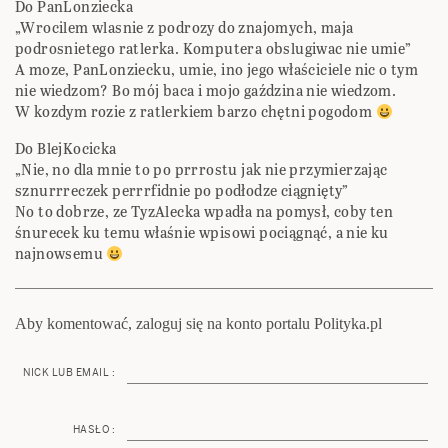
Do PanLonziecka
„Wrocilem wlasnie z podrozy do znajomych, maja
podrosnietego ratlerka. Komputera obslugiwac nie umie”
A moze, PanLonziecku, umie, ino jego właściciele nic o tym
nie wiedzom? Bo mój baca i mojo gaździna nie wiedzom.
W kozdym rozie z ratlerkiem barzo chętni pogodom
Do BlejKocicka
„Nie, no dla mnie to po prrrostu jak nie przymierzając
sznurrreczek perrrfidnie po podłodze ciągnięty”
No to dobrze, ze TyzAlecka wpadła na pomysł, coby ten
śnurecek ku temu właśnie wpisowi pociągnąć, a nie ku
najnowsemu
Aby komentować, zaloguj się na konto portalu Polityka.pl
NICK LUB EMAIL :
HASŁO :