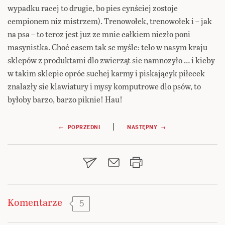
wypadku racej to drugie, bo pies cynściej zostoje
cempionem niz mistrzem). Trenowołek, trenowołek i – jak
na psa – to teroz jest juz ze mnie całkiem niezło poni
masynistka. Choć casem tak se myśle: telo w nasym kraju
sklepów z produktami dlo zwierząt sie namnozyło … i kieby
w takim sklepie opróc suchej karmy i piskającyk piłecek
znalazły sie klawiatury i mysy komputrowe dlo psów, to
byłoby barzo, barzo piknie! Hau!
Nawigacja
|
← POPRZEDNI
NASTĘPNY →
wpisu
Komentarze
5