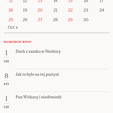
11
12
13
14
15
16
17
18
19
20
21
22
23
24
25
26
27
28
29
30
Oct »
NAJNOWSZE WPISY
Duch z zamku w Niedzicy
1
CZE
Jak to było na tej pustyni
8
STY
Pan Witkacy i niedźwiedź
1
CZE