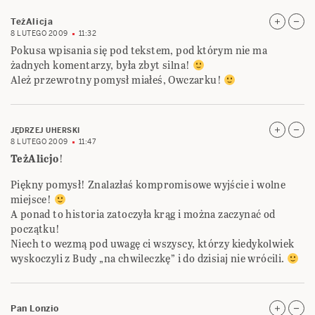
TeżAlicja
8 LUTEGO 2009
11:32
Pokusa wpisania się pod tekstem, pod którym nie ma
żadnych komentarzy, była zbyt silna!
Ależ przewrotny pomysł miałeś, Owczarku!
JĘDRZEJ UHERSKI
8 LUTEGO 2009
11:47
TeżAlicjo
!
Piękny pomysł! Znalazłaś kompromisowe wyjście i wolne
miejsce!
A ponad to historia zatoczyła krąg i można zaczynać od
początku!
Niech to wezmą pod uwagę ci wszyscy, którzy kiedykolwiek
wyskoczyli z Budy „na chwileczkę” i do dzisiaj nie wrócili.
Pan Lonzio