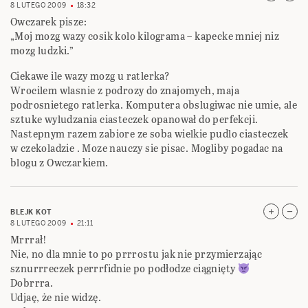
8 LUTEGO 2009
18:32
Owczarek pisze:
„Moj mozg wazy cosik kolo kilograma – kapecke mniej niz
mozg ludzki.”
Ciekawe ile wazy mozg u ratlerka?
Wrocilem wlasnie z podrozy do znajomych, maja
podrosnietego ratlerka. Komputera obslugiwac nie umie, ale
sztuke wyludzania ciasteczek opanował do perfekcji.
Nastepnym razem zabiore ze soba wielkie pudlo ciasteczek
w czekoladzie . Moze nauczy sie pisac. Mogliby pogadac na
blogu z Owczarkiem.
BLEJK KOT
8 LUTEGO 2009
21:11
Mrrrał!
Nie, no dla mnie to po prrrostu jak nie przymierzając
sznurrreczek perrrfidnie po podłodze ciągnięty
Dobrrra.
Udjaę, że nie widzę.