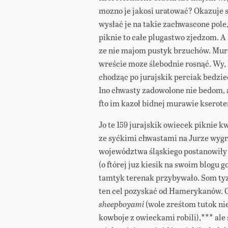
mozno je jakosi uratować? Okazuje 
wysłać je na takie zachwascone pole,
piknie to całe plugastwo zjedzom. A
ze nie majom pustyk brzuchów. Mur
wreście moze ślebodnie rosnąć. Wy, 
chodząc po jurajskik perciak bedziec
Ino chwasty zadowolone nie bedom, 
fto im kazoł bidnej murawie kserot
Jo te 159 jurajskik owiecek piknie kw
ze syćkimi chwastami na Jurze wygr
województwa śląskiego postanowiły 
(o ftórej juz kiesik na swoim blogu g
tamtyk terenak przybywało. Som ty
ten cel pozyskać od Hamerykanów.
sheepboyami
(wole zreśtom tutok ni
kowboje z owieckami robili),*** al