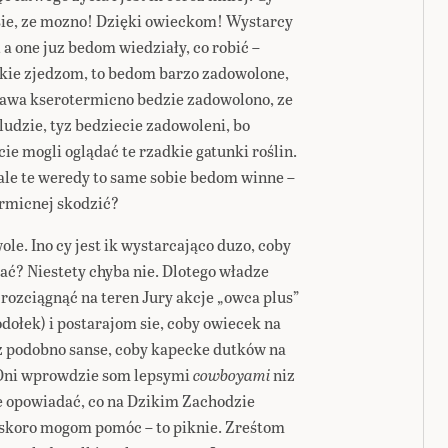
sie, ze mozno! Dzięki owieckom! Wystarcy
 a one juz bedom wiedziały, co robić –
 kie zjedzom, to bedom barzo zadowolone,
awa kserotermicno bedzie zadowolono, ze
ludzie, tyz bedziecie zadowoleni, bo
ie mogli oglądać te rzadkie gatunki roślin.
ale te weredy to same sobie bedom winne –
ermicnej skodzić?
ole. Ino cy jest ik wystarcająco duzo, coby
ać? Niestety chyba nie. Dlotego władze
rozciągnąć na teren Jury akcje „owca plus”
odołek) i postarajom sie, coby owiecek na
z podobno sanse, coby kapecke dutków na
 Oni wprowdzie som lepsymi
cowboyami
niz
e opowiadać, co na Dzikim Zachodzie
e skoro mogom pomóc – to piknie. Zreśtom