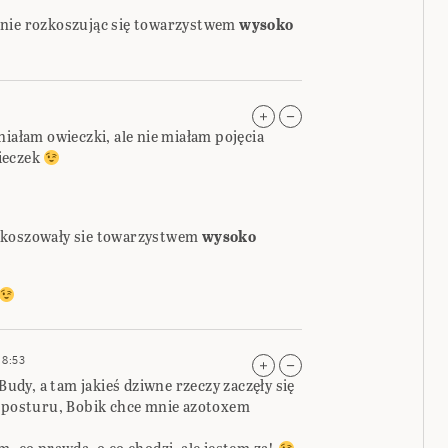
śnie rozkoszując się towarzystwem
wysoko
niałam owieczki, ale nie miałam pojęcia
ieczek
ozkoszowały sie towarzystwem
wysoko
8:53
dy, a tam jakieś dziwne rzeczy zaczęły się
j posturu, Bobik chce mnie azotoxem