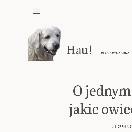
Hau!
BLOG
OWCZARKA P
O jednym
jakie owi
1 SIERPNIA 