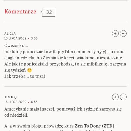
Komentarze
32
ALICJA
13 LIPCA 2009
3:56
Owczarku…
nie lubię poniedziałków (fajny film i momenty były) – u mnie
ciagle niedziela, bo Ziemia sie kręci, wiadomo, niespiesznie.
Ale jak te poniedziałki przychodzą, to się mibilizuję , zaczyna
się tydzień
Jak trzeba… to trza!
TESTEQ
13 LIPCA 2009
6:55
Amerykanie mają inaczej, ponieważ ich tydzień zaczyna się
od niedzieli.
A ja w swoim blogu prowadzę kurs
Zen To Done (ZTD)
–