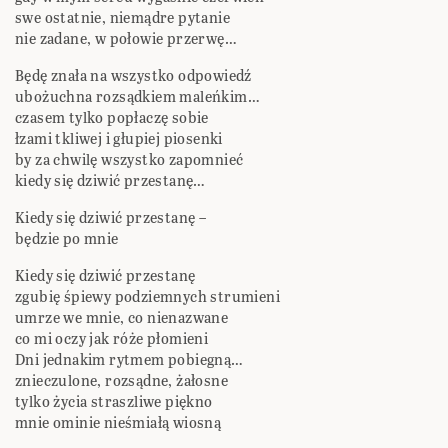
swe ostatnie, niemądre pytanie
nie zadane, w połowie przerwę…
Będę znała na wszystko odpowiedź
ubożuchna rozsądkiem maleńkim…
czasem tylko popłaczę sobie
łzami tkliwej i głupiej piosenki
by za chwilę wszystko zapomnieć
kiedy się dziwić przestanę…
Kiedy się dziwić przestanę –
będzie po mnie
Kiedy się dziwić przestanę
zgubię śpiewy podziemnych strumieni
umrze we mnie, co nienazwane
co mi oczy jak róże płomieni
Dni jednakim rytmem pobiegną…
znieczulone, rozsądne, żałosne
tylko życia straszliwe piękno
mnie ominie nieśmiałą wiosną