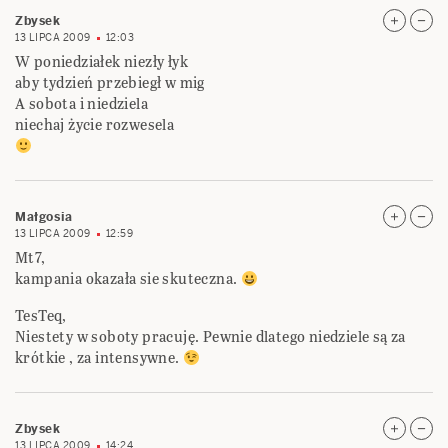
Zbysek
13 LIPCA 2009
12:03
W poniedziałek niezły łyk
aby tydzień przebiegł w mig
A sobota i niedziela
niechaj życie rozwesela
Małgosia
13 LIPCA 2009
12:59
Mt7,
kampania okazała sie skuteczna.
TesTeq,
Niestety w soboty pracuję. Pewnie dlatego niedziele są za
krótkie , za intensywne.
Zbysek
13 LIPCA 2009
14:24