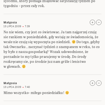
systemu, który pomaga znajdować satysfakcję tydzień po
tygodniu – przez cały rok.
Małgosia
13 LIPCA 2009
7:39
No nie wiem, czy jest co świetowac. Ja tam najgorzej czuję
sie rankiem w poniedziałek, gdy wstaję ze świadomością, że
wcale nie czuję się wypoczęta po niedzieli.
Do tego, gdyby
tak Owczarku , zaczynać tydzień z szampanem w reku, to co
by było z nasza gospodarką? Wszak udowodnione, że
porzadnie to my tylko pracujemy w środę. Do środy
rozkręcamy sie, po środzie juz nam grille i lenistwo
w głowach.
Małgosia
13 LIPCA 2009
7:40
Mimo wszystko- miłego poniedziałku!