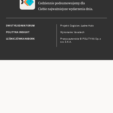
Codziennie podsumowujemy dla
Ciebie najważniejsze wydarzenia dnia.
DWUTYGODNIK FORUM
Projekt:
Cogision
,
Ładne Halo
POLITYKA INSIGHT
Wykonanie: Vavatech
LEŚNICZÓWKA NIBORK
Prawa autorskie © POLITYKA Sp. z
o.o. S.K.A.