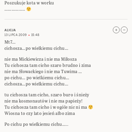
Poszukuje kota w worku
……………..
ALICJA
13 LIPCA 2009
15:48
Mt7…
cichosza…po wielkiemu cichu…
nie ma Mickiewicza i nie ma Miłosza
Tu cichosza tam cicho szaro brudno i zima
nie ma Słowackiego i nie ma Tuwima …
po cichu… po wielkiemu cichu…
cichosza…po wielkiemu cichu…
tu cichosza tam cicho, szaro buro i śnieży
nie ma kosmonautów i nie ma papieży!
Tu cichosza tam cicho i w ogóle nic ni ma
Wiosna to czy lato jesień albo zima
Po cichu po wielkiemu cichu…..