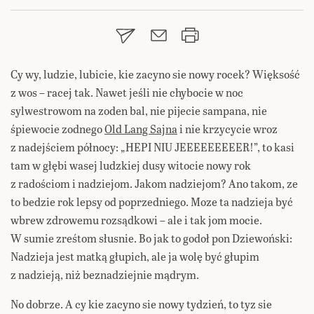
Cy wy, ludzie, lubicie, kie zacyno sie nowy rocek? Więksość
z wos – racej tak. Nawet jeśli nie chybocie w noc
sylwestrowom na zoden bal, nie pijecie sampana, nie
śpiewocie zodnego
Old Lang Sajna
i nie krzycycie wroz
z nadejściem północy: „HEPI NIU JEEEEEEEEER!”, to kasi
tam w głębi wasej ludzkiej dusy witocie nowy rok
z radościom i nadziejom. Jakom nadziejom? Ano takom, ze
to bedzie rok lepsy od poprzedniego. Moze ta nadzieja być
wbrew zdrowemu rozsądkowi – ale i tak jom mocie.
W sumie zreśtom słusnie. Bo jak to godoł pon Dziewoński:
Nadzieja jest matką głupich, ale ja wolę być głupim
z nadzieją, niż beznadziejnie mądrym.
No dobrze. A cy kie zacyno sie nowy tydzień, to tyz sie