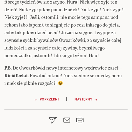
ftórego tydzień ów sie zacyno. Hura! Niek więc zyje ten
dzień! Niek zyje pikny poniedziałek! Niek zyje! Niek zyje!!
Niek zyje!!! Jeśli, ostomili, nie mocie tego sampana pod
rękom (abo łapom), to sięgnijcie po cosi inksego do picia,
coby tak pikny dzień uccić! Jo zaroz sięgne. I wypije za
scynście syćkik bywalców Owcarkówki, za scynście całej
ludzkości i za scynście całej zywiny. Scynśliwego
poniedziałku, ostomili! I do siego tyźnia! Hau!
P.S.
Do Owcarkówki nowy internetowy wędrowiec zaseł –
Kiciafecka
. Powitać piknie! Niek siednie se między nomi
i niek sie piknie rozgości!
Nawigacja
|
← POPRZEDNI
NASTĘPNY →
wpisu