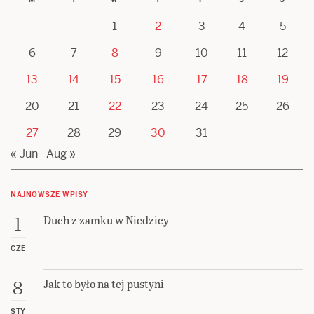
1
2
3
4
5
6
7
8
9
10
11
12
13
14
15
16
17
18
19
20
21
22
23
24
25
26
27
28
29
30
31
« Jun
Aug »
NAJNOWSZE WPISY
Duch z zamku w Niedzicy
1
CZE
Jak to było na tej pustyni
8
STY