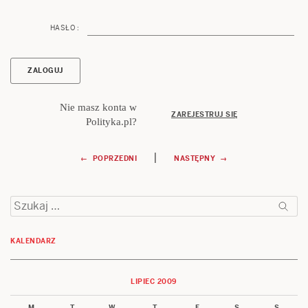
HASŁO :
Nie masz konta w
ZAREJESTRUJ SIĘ
Polityka.pl?
Nawigacja
|
← POPRZEDNI
NASTĘPNY →
wpisu
Szukaj:
KALENDARZ
LIPIEC 2009
M
T
W
T
F
S
S