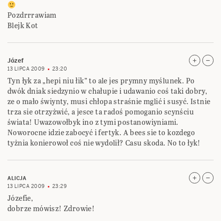
Pozdrrrawiam
Blejk Kot
Józef
13 LIPCA 2009
23:20
Tyn łyk za „hepi niu łik” to ale jes prymny myślunek. Po
dwók dniak siedzynio w chałupie i udawanio coś taki dobry,
ze o mało świynty, musi chłopa straśnie mglić i susyć. Istnie
trza sie otrzyżwić, a jesce ta radoś pomoganio scynściu
świata! Uwazowołbyk ino z tymi postanowiyniami.
Noworocne idzie zabocyć i fertyk. A bees sie to kozdego
tyżnia konierowoł coś nie wydolił? Casu skoda. No to łyk!
ALICJA
13 LIPCA 2009
23:29
Józefie,
dobrze mówisz! Zdrowie!