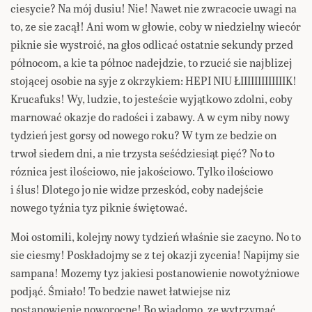
ciesycie? Na mój dusiu! Nie! Nawet nie zwracocie uwagi na
to, ze sie zacął! Ani wom w głowie, coby w niedzielny wiecór
piknie sie wystroić, na głos odlicać ostatnie sekundy przed
północom, a kie ta północ nadejdzie, to rzucić sie najblizej
stojącej osobie na syje z okrzykiem: HEPI NIU ŁIIIIIIIIIIIIIK!
Krucafuks! Wy, ludzie, to jesteście wyjątkowo zdolni, coby
marnować okazje do radości i zabawy. A w cym niby nowy
tydzień jest gorsy od nowego roku? W tym ze bedzie on
trwoł siedem dni, a nie trzysta seśćdziesiąt pięć? No to
róznica jest ilościowo, nie jakościowo. Tylko ilościowo
i ślus! Dlotego jo nie widze przeskód, coby nadejście
nowego tyźnia tyz piknie świętować.
Moi ostomili, kolejny nowy tydzień właśnie sie zacyno. No to
sie ciesmy! Poskładojmy se z tej okazji zycenia! Napijmy sie
sampana! Mozemy tyz jakiesi postanowienie nowotyźniowe
podjąć. Śmiało! To bedzie nawet łatwiejse niz
postanowienie noworocne! Bo wiadomo, ze wytrzymać