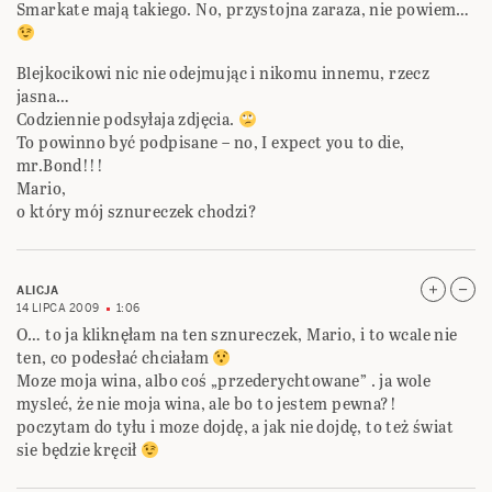
Smarkate mają takiego. No, przystojna zaraza, nie powiem…
Blejkocikowi nic nie odejmując i nikomu innemu, rzecz
jasna…
Codziennie podsyłaja zdjęcia.
To powinno być podpisane – no, I expect you to die,
mr.Bond!!!
Mario,
o który mój sznureczek chodzi?
ALICJA
14 LIPCA 2009
1:06
O… to ja kliknęłam na ten sznureczek, Mario, i to wcale nie
ten, co podesłać chciałam
Moze moja wina, albo coś „przederychtowane” . ja wole
mysleć, że nie moja wina, ale bo to jestem pewna?!
poczytam do tyłu i moze dojdę, a jak nie dojdę, to też świat
sie będzie kręcił