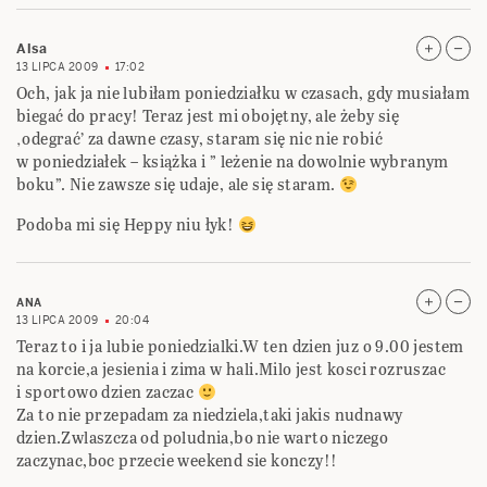
Alsa
13 LIPCA 2009
17:02
Och, jak ja nie lubiłam poniedziałku w czasach, gdy musiałam
biegać do pracy! Teraz jest mi obojętny, ale żeby się
‚odegrać’ za dawne czasy, staram się nic nie robić
w poniedziałek – książka i ” leżenie na dowolnie wybranym
boku”. Nie zawsze się udaje, ale się staram.
Podoba mi się Heppy niu łyk!
ANA
13 LIPCA 2009
20:04
Teraz to i ja lubie poniedzialki.W ten dzien juz o 9.00 jestem
na korcie,a jesienia i zima w hali.Milo jest kosci rozruszac
i sportowo dzien zaczac
Za to nie przepadam za niedziela,taki jakis nudnawy
dzien.Zwlaszcza od poludnia,bo nie warto niczego
zaczynac,boc przecie weekend sie konczy!!