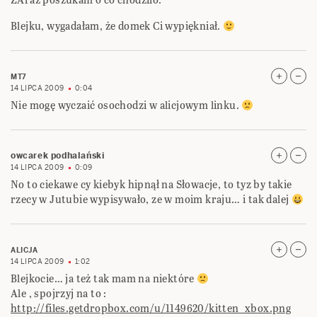
Blejku, wygadałam, że domek Ci wypiękniał.
MT7
14 LIPCA 2009
0:04
Nie mogę wyczaić osochodzi w alicjowym linku.
owcarek podhalański
14 LIPCA 2009
0:09
No to ciekawe cy kiebyk hipnął na Słowacje, to tyz by takie
rzecy w Jutubie wypisywało, ze w moim kraju… i tak dalej
ALICJA
14 LIPCA 2009
1:02
Blejkocie… ja też tak mam na niektóre
Ale , spojrzyj na to :
http://files.getdropbox.com/u/1149620/kitten_xbox.png