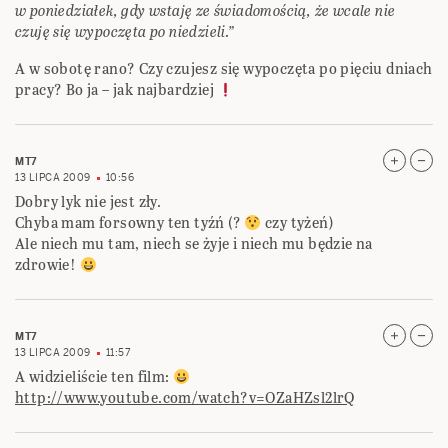
w poniedziałek, gdy wstaję ze świadomością, że wcale nie
czuję się wypoczęta po niedzieli.”
A w sobotę rano? Czy czujesz się wypoczęta po pięciu dniach
pracy? Bo ja – jak najbardziej
MT7
13 LIPCA 2009
10:56
Dobry lyk nie jest zły.
Chyba mam forsowny ten tyźń (?
czy tyżeń)
Ale niech mu tam, niech se żyje i niech mu będzie na
zdrowie!
MT7
13 LIPCA 2009
11:57
A widzieliście ten film:
http://www.youtube.com/watch?v=OZaHZsl2lrQ