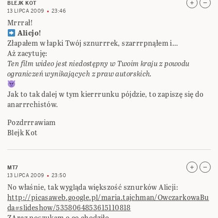
BLEJK KOT
13 LIPCA 2009
23:46
Mrrrał!
Alicjo!
Złapałem w łapki Twój sznurrrek, szarrrpnąłem i…
Aż zacytuję:
Ten film wideo jest niedostępny w Twoim kraju z powodu
ograniczeń wynikających z praw autorskich.
Jak to tak dalej w tym kierrrunku pójdzie, to zapiszę się do
anarrrchistów.
Pozdrrrawiam
Blejk Kot
MT7
13 LIPCA 2009
23:50
No właśnie, tak wygląda większość sznurków Alicji:
http://picasaweb.google.pl/maria.tajchman/OwczarkowaBu
da#slideshow/5358064853615110818
ZAraz poszukam o co chodziło.