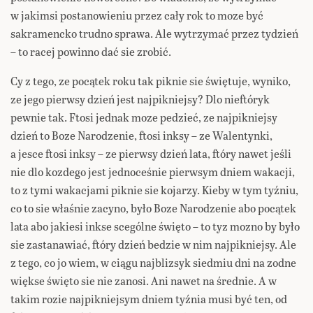
w jakimsi postanowieniu przez cały rok to moze być
sakramencko trudno sprawa. Ale wytrzymać przez tydzień
– to racej powinno dać sie zrobić.
Cy z tego, ze pocątek roku tak piknie sie świętuje, wyniko,
ze jego pierwsy dzień jest najpikniejsy? Dlo nieftóryk
pewnie tak. Ftosi jednak moze pedzieć, ze najpikniejsy
dzień to Boze Narodzenie, ftosi inksy – ze Walentynki,
a jesce ftosi inksy – ze pierwsy dzień lata, ftóry nawet jeśli
nie dlo kozdego jest jednoceśnie pierwsym dniem wakacji,
to z tymi wakacjami piknie sie kojarzy. Kieby w tym tyźniu,
co to sie właśnie zacyno, było Boze Narodzenie abo pocątek
lata abo jakiesi inkse scególne święto – to tyz mozno by było
sie zastanawiać, ftóry dzień bedzie w nim najpikniejsy. Ale
z tego, co jo wiem, w ciągu najblizsyk siedmiu dni na zodne
więkse święto sie nie zanosi. Ani nawet na średnie. A w
takim rozie najpikniejsym dniem tyźnia musi być ten, od