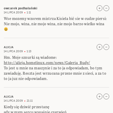
owcarek podhalański
14 LIPCA 2009
1:11
Wse mozemy wzorem mistrza Kisiela bić sie w cudze piersi:
Nie mojo, wina, nie mojo wina, nie mojo barzo wielko wina
ALICJA
14 LIPCA 2009
1:13
Hm. Moje sznurki są wiadome:
http://alicja.homelinux.com/news/Galeria_Budy/
To jest u mnie na maszynie i za to ja odpowiadam, bo tym
zawiaduję. Reszta jest wrzucana przeze mnie z sieci, a za to
to ja juz nie odpowiadam.
ALICJA
14 LIPCA 2009
21:11
Kiedy się dziwić przestanę
gdy w mym sercu wygaśnie czerwień