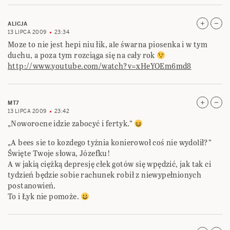
ALICJA
13 LIPCA 2009
23:34
Moze to nie jest hepi niu łik, ale śwarna piosenka i w tym
duchu, a poza tym rozciąga się na cały rok
http://www.youtube.com/watch?v=xHeYOEm6md8
MT7
13 LIPCA 2009
23:42
„Noworocne idzie zabocyć i fertyk.”
„A bees sie to kozdego tyżnia konierowoł coś nie wydolił?”
Święte Twoje słowa, Józefku!
A w jakią ciężką depresję cłek gotów się wpędzić, jak tak ci
tydzień będzie sobie rachunek robił z niewypełnionych
postanowień.
To i Łyk nie pomoże.