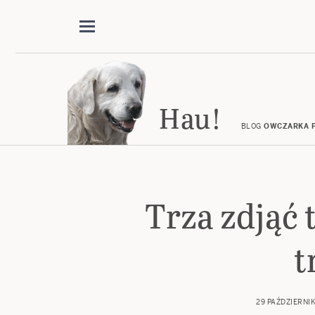
Hau!
BLOG
OWCZARKA P
Trza zdjąć t
t
29 PAŹDZIERNI