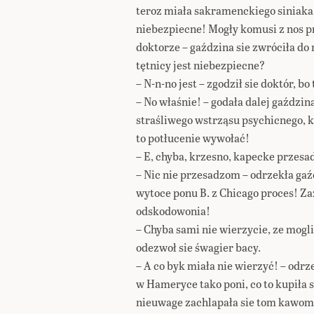
teroz miała sakramenckiego siniaka!
niebezpiecne! Mogły komusi z nos pr
doktorze – gaździna sie zwróciła do 
tętnicy jest niebezpiecne?
– N-n-no jest – zgodził sie doktór, bo
– No właśnie! – godała dalej gaździna
straśliwego wstrząsu psychicnego, k
to potłucenie wywołać!
– E, chyba, krzesno, kapecke przesad
– Nic nie przesadzom – odrzekła gaźdz
wytoce ponu B. z Chicago proces! Z
odskodowonia!
– Chyba sami nie wierzycie, ze mogl
odezwoł sie śwagier bacy.
– A co byk miała nie wierzyć! – odrz
w Hameryce tako poni, co to kupiła
nieuwage zachlapała sie tom kawom i