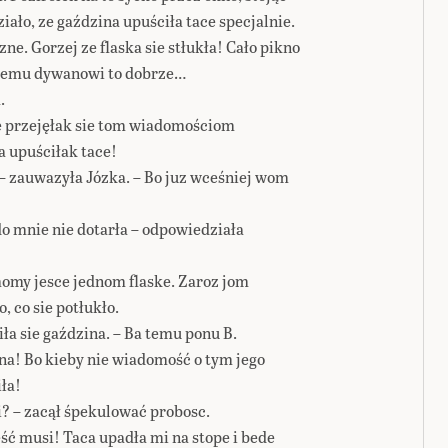
ziało, ze gaździna upuściła tace specjalnie.
ne. Gorzej ze flaska sie stłukła! Cało pikno
kiemu dywanowi to dobrze…
.
nie przejęłak sie tom wiadomościom
ia upuściłak tace!
 – zauwazyła Józka. – Bo juz wceśniej wom
do mnie nie dotarła – odpowiedziała
 momy jesce jednom flaske. Zaroz jom
, co sie potłukło.
ła sie gaździna. – Ba temu ponu B.
wina! Bo kieby nie wiadomość o tym jego
iła!
i? – zacął śpekulować probosc.
eść musi! Taca upadła mi na stope i bede