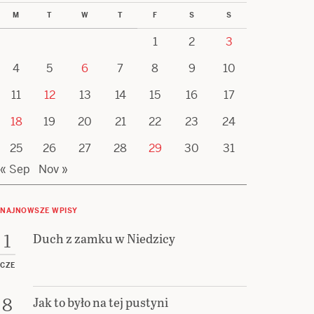
M
T
W
T
F
S
S
1
2
3
4
5
6
7
8
9
10
11
12
13
14
15
16
17
18
19
20
21
22
23
24
25
26
27
28
29
30
31
« Sep
Nov »
NAJNOWSZE WPISY
Duch z zamku w Niedzicy
1
CZE
Jak to było na tej pustyni
8