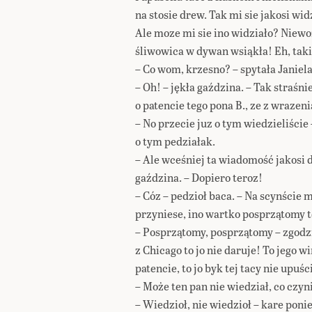
na stosie drew. Tak mi sie jakosi wid
Ale moze mi sie ino widziało? Niewoz
śliwowica w dywan wsiąkła! Eh, ta
– Co wom, krzesno? – spytała Janiela
– Oh! – jękła gaździna. – Tak straś
o patencie tego pona B., ze z wrazen
– No przecie juz o tym wiedzieliście
o tym pedziałak.
– Ale wceśniej ta wiadomość jakosi 
gaździna. – Dopiero teroz!
– Cóz – pedzioł baca. – Na scynście
przyniese, ino wartko posprzątomy to
– Posprzątomy, posprzątomy – zgodzi
z Chicago to jo nie daruje! To jego 
patencie, to jo byk tej tacy nie upuśc
– Może ten pan nie wiedział, co czyn
– Wiedzioł, nie wiedzioł – kare poni