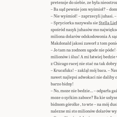
pretensje do siebie, ze była nieostr
– Ba sąd pewnie jom wyśmioł? – domy
– Nie wyśmioł! – zaprzecyli juhasi. –
– Spryciorka nazywała sie
Stella Li
spośród nasyk juhasów mo najwięksom
miliona dolarów odskodowonia A sąd
Makdonald jakosi zaworł z tom ponio
– Jo tam na zodnom ugode nie póde! 
milionów i ślus! A mi łatwiej bedzie 
z Chicago racej nie stać na tak dob
– Krucafuks! – zaklął mój baca. – Na
nawet najlepsi adwokaci nie daliby ci
barzo bidny!
– No, moze nie bedzie… – odparła gaź
moze o syćkim zaboce? Ba kie usłys
bidnom górolke , to wte – na mój dus
nalezne mi sto milionów dolarów wy