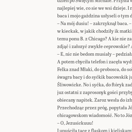
dzień po Świętym Michale. Przysła w
najlepiej wie, co sie we wsi dzieje. I
baca i mojo gaździna usłyseli o tym
– Na mój dusiu! – zakrzyknął baca. –
w kieckak, w jakik chodziły ik matk
temu ponu B. z Chicago? A kie nie z
zdjąć i załozyć zwykłe ceprowskie? 
– E, nic nie bedom musiały – pedział
A potem chyciła telefon i zacęła wyd
Felka znad Młaki, do probosca, do so
śwagra bacy i do syćkik bacowskik j
Śliwowicke. No i syćka, do ftóryk za
juz ostatni z zaprosonyk gości przyb
obiecany napitek. Zaroz wesła do izb
Przechodząc przez próg, popytała J
chicagowskom wiadomość. No to Józk
– O, Jezusickuuu!
I upuściła tace z flaskom i kieliskam