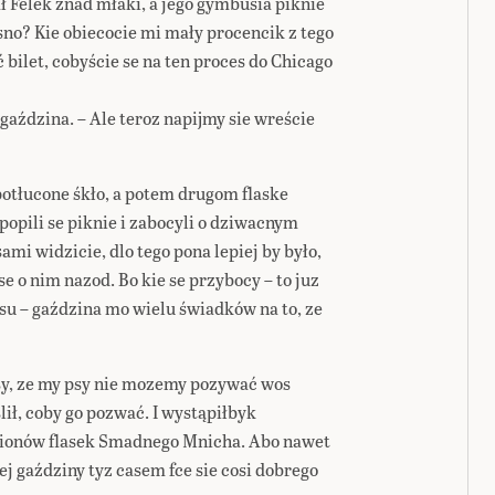
 Felek znad młaki, a jego gymbusia piknie
sno? Kie obiecocie mi mały procencik z tego
bilet, cobyście se na ten proces do Chicago
 gaździna. – Ale teroz napijmy sie wreście
potłucone śkło, a potem drugom flaske
popili se piknie i zabocyli o dziwacnym
sami widzicie, dlo tego pona lepiej by było,
e o nim nazod. Bo kie se przybocy – to juz
cesu – gaździna mo wielu świadków na to, ze
iesy, ze my psy nie mozemy pozywać wos
lił, coby go pozwać. I wystąpiłbyk
lionów flasek Smadnego Mnicha. Abo nawet
ej gaździny tyz casem fce sie cosi dobrego