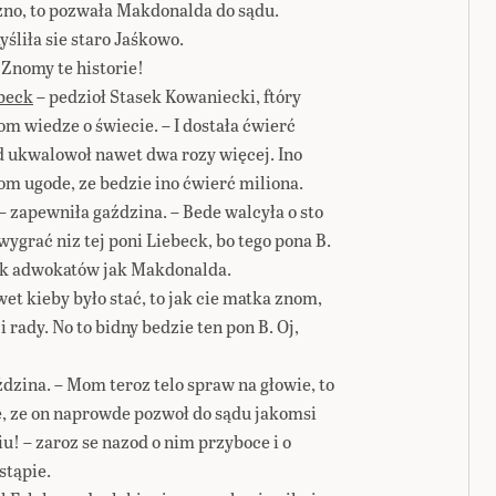
ozno, to pozwała Makdonalda do sądu.
śliła sie staro Jaśkowo.
 Znomy te historie!
ebeck
– pedzioł Stasek Kowaniecki, ftóry
 wiedze o świecie. – I dostała ćwierć
 ukwalowoł nawet dwa rozy więcej. Ino
m ugode, ze bedzie ino ćwierć miliona.
– zapewniła gaździna. – Bede walcyła o sto
wygrać niz tej poni Liebeck, bo tego pona B.
ryk adwokatów jak Makdonalda.
wet kieby było stać, to jak cie matka znom,
 rady. No to bidny bedzie ten pon B. Oj,
dzina. – Mom teroz telo spraw na głowie, to
e, ze on naprowde pozwoł do sądu jakomsi
iu! – zaroz se nazod o nim przyboce i o
stąpie.