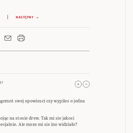
|
NASTĘPNY →
37
agemnt swej opowiesci czy wypiles o jedna
ojąc na stosie drew. Tak mi sie jakosi
pecjalnie. Ale moze mi sie ino widziało?