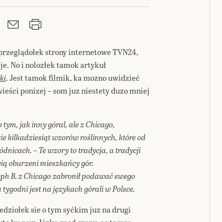
 przeglądołek strony internetowe TVN24,
eje. No i nolozłek tamok artykuł
ki
. Jest tamok filmik, ka mozno uwidzieć
wieści ponizej – som juz niestety duzo mniej
o tym, jak inny góral, ale z Chicago,
 kilkadziesiąt wzorów roślinnych, które od
dnicach. – Te wzory to tradycja, a tradycji
ią oburzeni mieszkańcy gór.
oseph B. z Chicago zabronił podawać swego
tygodni jest na językach górali w Polsce.
edziołek sie o tym syćkim juz na drugi