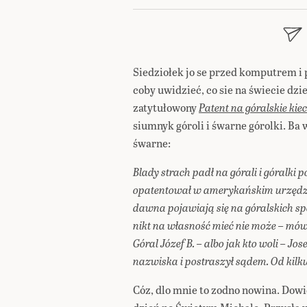
Siedziołek jo se przed komputrem i
coby uwidzieć, co sie na świecie dzi
zatytułowony
Patent na góralskie kiec
siumnyk góroli i śwarne górolki. Ba 
śwarne:
Blady strach padł na górali i góralki p
opatentował w amerykańskim urzędzie
dawna pojawiają się na góralskich spó
nikt na własność mieć nie może – mów
Góral Józef B. – albo jak kto woli – J
nazwiska i postraszył sądem. Od kilku 
Cóz, dlo mnie to zodno nowina. Dowi