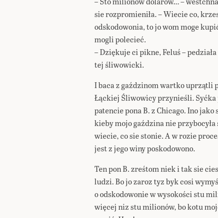
– Sto milionów dolarów… – westchnał
sie rozpromieniła. – Wiecie co, krze
odskodowonia, to jo wom moge kupić 
mogli polecieć.
– Dziękuje ci pikne, Feluś – pedziała
tej śliwowicki.
I baca z gaździnom wartko uprzątli 
Łąckiej Śliwowicy przynieśli. Syćka 
patencie pona B. z Chicago. Ino jako 
kieby mojo gaździna nie przybocyła s
wiecie, co sie stonie. A w rozie pro
jest z jego winy poskodowono.
Ten pon B. zreśtom niek i tak sie c
ludzi. Bo jo zaroz tyz byk cosi wymyś
o odskodowonie w wysokości stu mi
więcej niz stu milionów, bo kotu moj