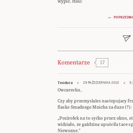
wypić. Hau!
Nawigacja
← POPRZEDNI
wpisu
Komentarze
17
Teodora
29 PAŹDZIERNIKA 2010
5:
Owcarecku,
Czy aby przemyslales nastepujacy fr
flaske Smadnego Mnicha za duzo (?):
„Pozirołek na to syćko przez okno, st
widziało, ze gaździna upuściła tace s
Niewozne.”