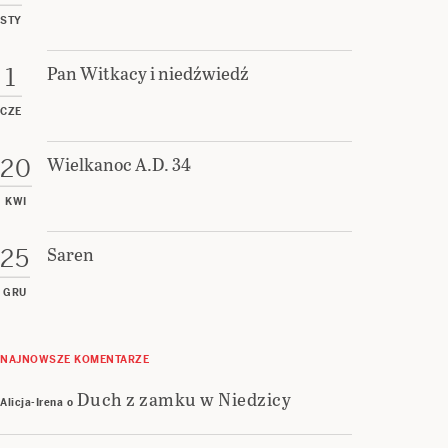
STY
Pan Witkacy i niedźwiedź
1
CZE
Wielkanoc A.D. 34
20
KWI
Saren
25
GRU
NAJNOWSZE KOMENTARZE
Duch z zamku w Niedzicy
Alicja-Irena
o