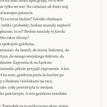
te ku nom Józka spod grapy, co to wse
 nie tylko we wsi. No i właśnie od Józki mój
 dziwacnym patencie.
 To co teroz bedzie? Górolki chodzące
i, babki i prababki, bedom musiały zapłacić
apłacom, to co? Bedom musiały te kiecki
Abo inkse dżinsy?
a spokojnie gaździna.
zwaniać: do Janieli, do starej Jaśkowej, do
łtysa, do nasego wiejskiego doktora, do
uhasów. Zaprosiła ik na Łąckom
dzwoniła, piknie przyjęli zaprosenie. A kie
ył ku nom, gaździna posła do kuchni po
y z flaskom i kieliskami na tacy.
ózke, coby powtórzyła te swojom
a powtórzyła. A wte gaździna zawołała:
i. Pozirołek na to syćko przez okno, stojąc