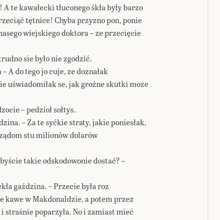
 A te kawałecki tłuconego śkła były barzo
zeciąć tętnice! Chyba przyzno pon, ponie
nasego wiejskiego doktora – ze przecięcie
 trudno sie było nie zgodzić.
 – A do tego jo cuje, ze doznałak
ie uświadomiłak se, jak groźne skutki moze
zocie – pedzioł sołtys.
ina. – Za te syćkie straty, jakie poniesłak,
aządom stu milionów dolarów
ibyście takie odskodowonie dostać? –
ekła gaździna. – Przecie była roz
 se kawe w Makdonaldzie, a potem przez
 straśnie poparzyła. No i zamiast mieć