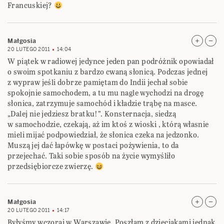
Francuskiej?
Małgosia
20 LUTEGO 2011
14:04
W piątek w radiowej jedynce jeden pan podróżnik opowiadał
o swoim spotkaniu z bardzo cwaną słonicą. Podczas jednej
z wypraw jeśli dobrze pamiętam do Indii jechał sobie
spokojnie samochodem, a tu mu nagle wychodzi na drogę
słonica, zatrzymuje samochód i kładzie trąbę na masce.
„Dalej nie jedziesz bratku!”. Konsternacja, siedzą
w samochodzie, czekają, aż im ktoś z wioski , którą własnie
mieli mijać podpowiedział, że słonica czeka na jedzonko.
Muszą jej dać łapówkę w postaci pożywienia, to da
przejechać. Taki sobie sposób na życie wymyśliło
przedsiębiorcze zwierzę.
Małgosia
20 LUTEGO 2011
14:17
Byłyśmy wczoraj w Warszawie. Poszłam z dzieciakami jednak