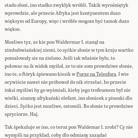
stado słoni, ino stadko zwykłyk wróbli. Takik wyrośniętyk
wprowdzie, ale przecie Afryka jest kontynentem duzo
więksym od Europy, więc i wróble mogom być tamok duzo
więkse.
Mozliwe tyz, ze kie pon Waldermar I. stanął na
zimbabwiańskiej ziemi, to syćkie słonie w tym kraju wartko
pomalowały sie na zielono. Jeśli tak właśnie było, to
polowac na ik widok myśloł, ze to nie som prowdziwe słonie,
ino te, o ftóryk śpiewano kiesik w
Porze na Telesfora
. I wte
ocywiście nawet nie próbowoł do nik strzelać, bo przecie
inksi myśliwi by go wyśmiali, kieby jego trofeumem był nie
wielki, siumny afrykański elefant, ino słonicek z piosnki dlo
dzieci. Syćko jest mozliwe, ostomili. Bo słonie to prowdziwe
spryciorze. Haj.
Tak śpekuluje se ino, co teroz pon Waldemar I. zrobi? Cy nie
wymyśli na przykład, coby dlo odmiany zaządać