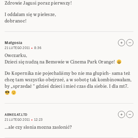
Zdrowie Jagusi poraz pierwszy!
I oddalam się w pielesze,
dobranoc!
Małgosia
21 LUTEGO 2011
8:36
Owczarku,
Dzieci się nudzą na Bemowie w Cinema Park Orange!
Do Kopernika nie pojechaliśmy bo nie ma głupich- sama też
chcę tam wszystko obejrzeć, a w sobotę tak kombinowałam,
by „sprzedać ” gdzieś dzieci i mieć czas dla siebie. I dla mt7.
ABNEGAT.LTD
21 LUTEGO 2011
12:23
…ale czy slonia mozna zaslonić?