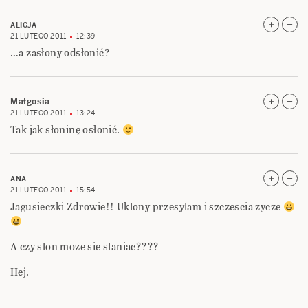
ALICJA
21 LUTEGO 2011
12:39
…a zasłony odsłonić?
Małgosia
21 LUTEGO 2011
13:24
Tak jak słoninę osłonić.
ANA
21 LUTEGO 2011
15:54
Jagusieczki Zdrowie!! Uklony przesylam i szczescia zycze
A czy slon moze sie slaniac????
Hej.