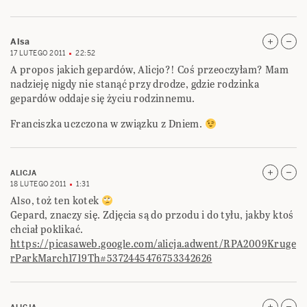
Alsa
17 LUTEGO 2011
22:52
A propos jakich gepardów, Alicjo?! Coś przeoczyłam? Mam
nadzieję nigdy nie stanąć przy drodze, gdzie rodzinka
gepardów oddaje się życiu rodzinnemu.
Franciszka uczczona w związku z Dniem.
ALICJA
18 LUTEGO 2011
1:31
Also, toż ten kotek
Gepard, znaczy się. Zdjęcia są do przodu i do tyłu, jakby ktoś
chciał poklikać.
https://picasaweb.google.com/alicja.adwent/RPA2009Kruge
rParkMarch1719Th#5372445476753342626