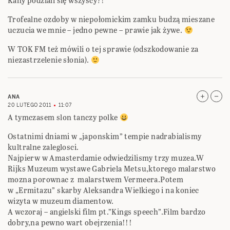
Kany podziali się wszyscy?!
Trofealne ozdoby w niepołomickim zamku budzą mieszane
uczucia we mnie – jedno pewne – prawie jak żywe.
W TOK FM też mówili o tej sprawie (odszkodowanie za
niezastrzelenie słonia).
ANA
20 LUTEGO 2011
11:07
A tymczasem slon tanczy polke
Ostatnimi dniami w „japonskim” tempie nadrabialismy
kultralne zaleglosci.
Najpierw w Amasterdamie odwiedzilismy trzy muzea.W
Rijks Muzeum wystawe Gabriela Metsu,ktorego malarstwo
mozna porownac z malarstwem Vermeera.Potem
w „Ermitazu” skarby Aleksandra Wielkiego i na koniec
wizyta w muzeum diamentow.
A wczoraj – angielski film pt.”Kings speech”.Film bardzo
dobry,na pewno wart obejrzenia!!!