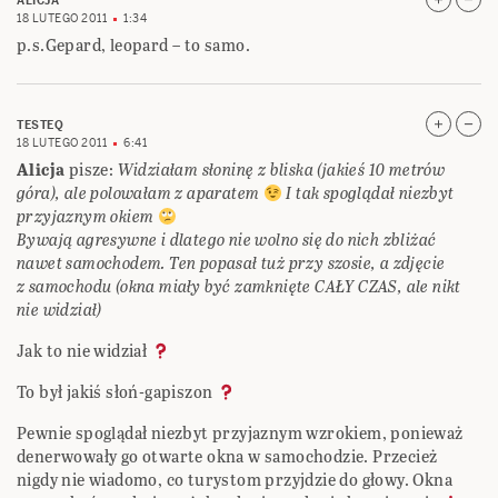
ALICJA
18 LUTEGO 2011
1:34
p.s.Gepard, leopard – to samo.
TESTEQ
18 LUTEGO 2011
6:41
Alicja
pisze:
Widziałam słoninę z bliska (jakieś 10 metrów
góra), ale polowałam z aparatem
I tak spoglądał niezbyt
przyjaznym okiem
Bywają agresywne i dlatego nie wolno się do nich zbliżać
nawet samochodem. Ten popasał tuż przy szosie, a zdjęcie
z samochodu (okna miały być zamknięte CAŁY CZAS, ale nikt
nie widział)
Jak to nie widział
To był jakiś słoń-gapiszon
Pewnie spoglądał niezbyt przyjaznym wzrokiem, ponieważ
denerwowały go otwarte okna w samochodzie. Przecież
nigdy nie wiadomo, co turystom przyjdzie do głowy. Okna