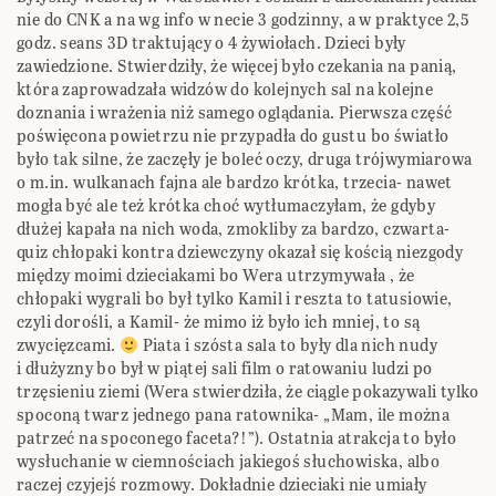
nie do CNK a na wg info w necie 3 godzinny, a w praktyce 2,5
godz. seans 3D traktujący o 4 żywiołach. Dzieci były
zawiedzione. Stwierdziły, że więcej było czekania na panią,
która zaprowadzała widzów do kolejnych sal na kolejne
doznania i wrażenia niż samego oglądania. Pierwsza część
poświęcona powietrzu nie przypadła do gustu bo światło
było tak silne, że zaczęły je boleć oczy, druga trójwymiarowa
o m.in. wulkanach fajna ale bardzo krótka, trzecia- nawet
mogła być ale też krótka choć wytłumaczyłam, że gdyby
dłużej kapała na nich woda, zmokliby za bardzo, czwarta-
quiz chłopaki kontra dziewczyny okazał się kością niezgody
między moimi dzieciakami bo Wera utrzymywała , że
chłopaki wygrali bo był tylko Kamil i reszta to tatusiowie,
czyli dorośli, a Kamil- że mimo iż było ich mniej, to są
zwycięzcami.
Piata i szósta sala to były dla nich nudy
i dłużyzny bo był w piątej sali film o ratowaniu ludzi po
trzęsieniu ziemi (Wera stwierdziła, że ciągle pokazywali tylko
spoconą twarz jednego pana ratownika- „Mam, ile można
patrzeć na spoconego faceta?!”). Ostatnia atrakcja to było
wysłuchanie w ciemnościach jakiegoś słuchowiska, albo
raczej czyjejś rozmowy. Dokładnie dzieciaki nie umiały