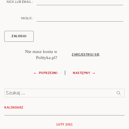
NICK LUB EMAIL :
HASŁO :
Nie masz konta w
ZAREJESTRUJ SIĘ
Polityka.pl?
Nawigacja
|
← POPRZEDNI
NASTĘPNY →
wpisu
Szukaj:
KALENDARZ
LUTY 2011