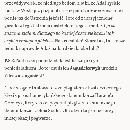
przewidywołek, ze niedługo bedom plotki, ze Adaś syćkie
kacki w Wiśle juz pozjadoł i teroz poni Iza Małyszowa musi
po nie jaz do Ustronia jeździć. I oto od zaprzyjaźnionej
górolki z tego Ustronia dostołek takiego e-maila:
A ja się
zastanawiałam, dlaczego po każdej dostawie kaczki tak
szybko znikaja z półek……
No krucafuks! Skoro tak, to… moze
jednak naprowde Adaś najbardziej kacke lubi?
P.S.2.
Najblizsy poniedziałek jest barzo piknym
poniedziałkiem. Bo to jest dzień
Jagusickowyk
urodzin.
Zdrowie
Jagusicki
!
* Tak w ogóle to słowa te som plagiatem z hasła rzuconego
kiesik przez hamerykańskeigo dziennikorza Horace’a
Greeleya, ftóry z kolei popełnil plagiat z tekstu inksego
dziennikorza – Johna Soule’a. Ba o tym to jo moze przy
inksej okazji pogwarze.