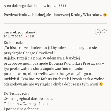
A co dobrego dzialo sie w budzie????
Pozdrowienia z chlodnej,ale slonecznej Krainy Wiatrakow
owcarek podhalański
20 LUTEGO 2011
12:18
Do Paffecka
„Ta historie ze sloniem to jakby odwrotnosc tego co sie
przydazylo George Orwellowi.”
Bajako. Przejścia pona Waldemara I. bardziej
przybocowujom przygode Kubusia Puchatka i Prosiaczka –
tyz próbowali na słona zapolować (ino metodom
pułapkowom, nie strzelbowom), ba tyz w ogóle go nie
uwidzieli. Telo ino, ze Kubuś Puchatek i Prosiaczek o zodne
odskodowanie nie wystąpili i chyba dobrze na tym wysli
Do TesTEqecka
„Słoń się zgłosił dziś do sądu,
Taki słoń z Czarnego Lądu
I poprosił o ochronę,