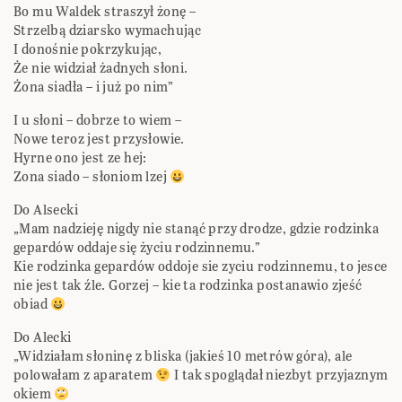
Bo mu Waldek straszył żonę –
Strzelbą dziarsko wymachując
I donośnie pokrzykując,
Że nie widział żadnych słoni.
Żona siadła – i już po nim”
I u słoni – dobrze to wiem –
Nowe teroz jest przysłowie.
Hyrne ono jest ze hej:
Zona siado – słoniom lzej
Do Alsecki
„Mam nadzieję nigdy nie stanąć przy drodze, gdzie rodzinka
gepardów oddaje się życiu rodzinnemu.”
Kie rodzinka gepardów oddoje sie zyciu rodzinnemu, to jesce
nie jest tak źle. Gorzej – kie ta rodzinka postanawio zjeść
obiad
Do Alecki
„Widziałam słoninę z bliska (jakieś 10 metrów góra), ale
polowałam z aparatem
I tak spoglądał niezbyt przyjaznym
okiem