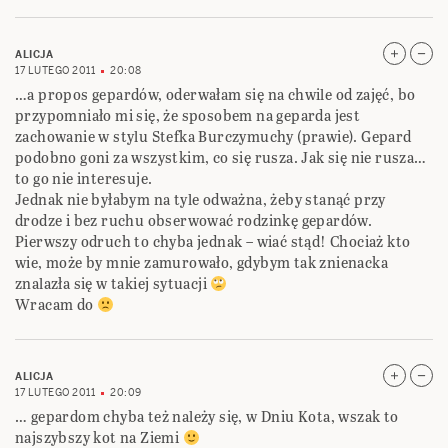
ALICJA
17 LUTEGO 2011
20:08
…a propos gepardów, oderwałam się na chwile od zajęć, bo
przypomniało mi się, że sposobem na geparda jest
zachowanie w stylu Stefka Burczymuchy (prawie). Gepard
podobno goni za wszystkim, co się rusza. Jak się nie rusza…
to go nie interesuje.
Jednak nie byłabym na tyle odważna, żeby stanąć przy
drodze i bez ruchu obserwować rodzinkę gepardów.
Pierwszy odruch to chyba jednak – wiać stąd! Chociaż kto
wie, może by mnie zamurowało, gdybym tak znienacka
znalazła się w takiej sytuacji
Wracam do
ALICJA
17 LUTEGO 2011
20:09
… gepardom chyba też należy się, w Dniu Kota, wszak to
najszybszy kot na Ziemi