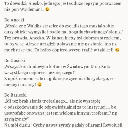
To dowodzi, Alecko, jednego: jesteś duzo lepsym polowacem
niz pon Waldemar I.
Do Anecki
„Mysle,ze z Waldka strzelec do zyci,dlatego musial sobie
duzy obiekt wymyslic i padlo na ‚boguduchawinnego’ slonia.”
Tyz prowda, Anecko. W końcu kieby był dobrym strzelcem,
to by w tej Afryce urządził polowanie nie na słonie, ino na
muchy tse-tse. To byłby dopiero wycyn trafić w taki cel!
Do Gosicki
„Wszystkim budowym kotom w Światowym Dniu Kota
wszystkiego najmrrrruczniejszego!’
Z opóźnieniem – ale najpikniejse zycenia dlo syćkiego, co
mrucy i miaucy!
Do Basiecki
„Mi też brak słonia trofealnego… ale nie wystąpię
o odszkodowanie do odpowiedzialnej za to instytucji… bo
usatysfakcjonowana jestem wieloma innymi trofeami? np.
szyją żyrafy”
Na mój dusiu! Cyzby nawet zyrafy padały ofiarami Rewolucji