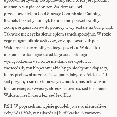
mięsny. A wątpie, coby pon Waldemar I. był
przedstawicielem Cold Storage Commission Canning
Branch, bo kieby nim był, to racej nie potrzebowołby
zodnyk organizatorów do pomocy w wyjeździe na Corny Ląd.
Tak więc niek syćka słonie śpiom tamok spokojnie. W rozie
cego mogom piknie wykazać, ze z upolowania ik pon
Waldemar I. nie miołby zodnego pozytku. W dodatku
mogom one domagać sie od tego pona piknego
wynagrodzenia – za to, ze nie dając sie upolować,
zaoscędziły mu kłopotów, jakie by go niechybnie dopadły,
kieby próbowoł on zabrać swojom zdobyc do Polski. Jeśli
sąd przychyli sie do słoniowego wniosku, nas polowac nie
bedzie racej zakwycony, ale cóz… dura lex, sed lex, ponie
Waldemarze I., dura lex, sed lex. Hau!
P.S.1.
W poprzednim wpisie godołek jo, ze to niemozliwe,
coby Adaś Małysz najbardziej lubił kacke. A zarozem