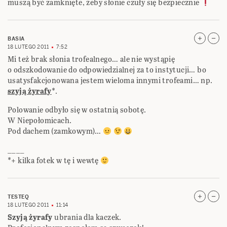
muszą być zamknięte, żeby słonie czuły się bezpiecznie
BASIA
18 LUTEGO 2011
7:52
Mi też brak słonia trofealnego… ale nie wystąpię
o odszkodowanie do odpowiedzialnej za to instytucji… bo
usatysfakcjonowana jestem wieloma innymi trofeami… np.
szyją żyrafy
*.
Polowanie odbyło się w ostatnią sobotę.
W Niepołomicach.
Pod dachem (zamkowym)…
____
*+ kilka fotek w tę i wewtę
TESTEQ
18 LUTEGO 2011
11:14
Szyją żyrafy
ubrania dla kaczek.