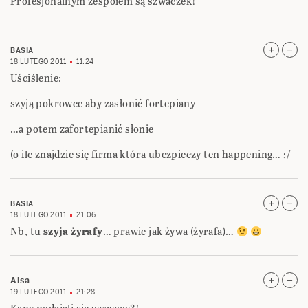
Profesjonalnym zespołem są szwaczek!
BASIA
18 LUTEGO 2011
11:24
Uściślenie:
szyją pokrowce aby zasłonić fortepiany
…a potem zafortepianić słonie
(o ile znajdzie się firma która ubezpieczy ten happening… ;/
BASIA
18 LUTEGO 2011
21:06
Nb, tu
szyja żyrafy
… prawie jak żywa (żyrafa)…
Alsa
19 LUTEGO 2011
21:28