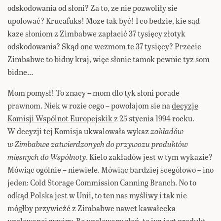
odskodowania od słoni? Za to, ze nie pozwoliły sie
upolować? Krucafuks! Moze tak być! I co bedzie, kie sąd
kaze słoniom z Zimbabwe zapłacić 37 tysięcy złotyk
odskodowania? Skąd one wezmom te 37 tysięcy? Przecie
Zimbabwe to bidny kraj, więc słonie tamok pewnie tyz som
bidne…
Mom pomysł! To znacy – mom dlo tyk słoni porade
prawnom. Niek w rozie cego – powołajom sie na
decyzje
Komisji Wspólnot Europejskik
z 25 stycnia 1994 rocku.
W decyzji tej Komisja ukwalowała wykaz
zakładów
w Zimbabwe zatwierdzonych do przywozu produktów
mięsnych do Wspólnoty
. Kielo zakładów jest w tym wykazie?
Mówiąc ogólnie – niewiele. Mówiąc bardziej scegółowo – ino
jeden: Cold Storage Commission Canning Branch. No to
odkąd Polska jest w Unii, to ten nas myśliwy i tak nie
mógłby przywieźć z Zimbabwe nawet kawałecka
upolowanej zywiny. Bo upolowany słoń, to juz jest produkt