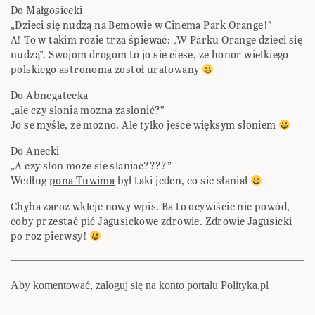
Do Małgosiecki
„Dzieci się nudzą na Bemowie w Cinema Park Orange!”
A! To w takim rozie trza śpiewać: „W Parku Orange dzieci się
nudzą”. Swojom drogom to jo sie ciese, ze honor wielkiego
polskiego astronoma zostoł uratowany
Do Abnegatecka
„ale czy slonia mozna zaslonić?”
Jo se myśle, ze mozno. Ale tylko jesce więksym słoniem
Do Anecki
„A czy slon moze sie slaniac????”
Według
pona Tuwima
był taki jeden, co sie słaniał
Chyba zaroz wkleje nowy wpis. Ba to ocywiście nie powód,
coby przestać pić Jagusickowe zdrowie. Zdrowie Jagusicki
po roz pierwsy!
Aby komentować, zaloguj się na konto portalu Polityka.pl