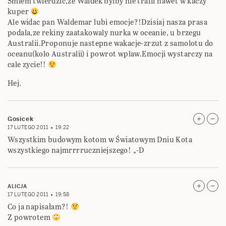
Smiem twierdzic,ze Waldek bylby nie trafil nawet w kaczy
kuper
Ale widac pan Waldemar lubi emocje?!Dzisiaj nasza prasa
podala,ze rekiny zaatakowaly nurka w oceanie, u brzegu
Australii.Proponuje nastepne wakacje-zrzut z samolotu do
oceanu(kolo Australii) i powrot wplaw.Emocji wystarczy na
cale zycie!!
Hej.
Gosicek
17 LUTEGO 2011
19:22
Wszystkim budowym kotom w Światowym Dniu Kota
wszystkiego najmrrrruczniejszego! „-D
ALICJA
17 LUTEGO 2011
19:58
Co ja napisałam?!
Z powrotem