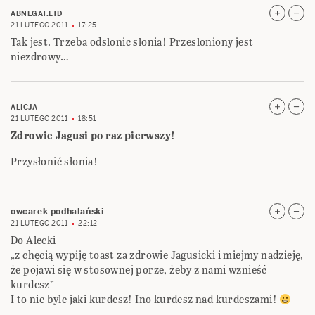
ABNEGAT.LTD
21 LUTEGO 2011
17:25
Tak jest. Trzeba odslonic slonia! Przesloniony jest
niezdrowy…
ALICJA
21 LUTEGO 2011
18:51
Zdrowie Jagusi po raz pierwszy!
Przysłonić słonia!
owcarek podhalański
21 LUTEGO 2011
22:12
Do Alecki
„z chęcią wypiję toast za zdrowie Jagusicki i miejmy nadzieję,
że pojawi się w stosownej porze, żeby z nami wznieść
kurdesz”
I to nie byle jaki kurdesz! Ino kurdesz nad kurdeszami!