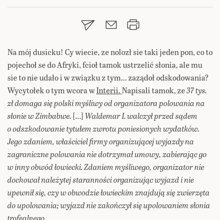
Na mój dusicku! Cy wiecie, ze nolozł sie taki jeden pon, co to
pojechoł se do Afryki, fcioł tamok ustrzelić słonia, ale mu
sie to nie udało i w związku z tym… zaządoł odskodowania?
Wycytołek o tym wcora w
Interii.
Napisali tamok, ze
37 tys.
zł domaga się polski myśliwy od organizatora polowania na
słonie w Zimbabwe.
[…]
Waldemar I. walczył przed sądem
o odszkodowanie tytułem zwrotu poniesionych wydatków.
Jego zdaniem, właściciel firmy organizującej wyjazdy na
zagraniczne polowania nie dotrzymał umowy, zabierając go
w inny obwód łowiecki. Zdaniem myśliwego, organizator nie
dochował należytej staranności organizując wyjazd i nie
upewnił się, czy w obwodzie łowieckim znajdują się zwierzęta
do upolowania; wyjazd nie zakończył się upolowaniem słonia
trofealnego.