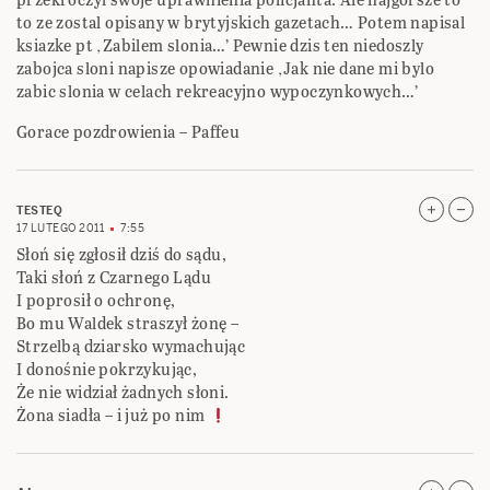
to ze zostal opisany w brytyjskich gazetach… Potem napisal
ksiazke pt ‚Zabilem slonia…’ Pewnie dzis ten niedoszly
zabojca sloni napisze opowiadanie ‚Jak nie dane mi bylo
zabic slonia w celach rekreacyjno wypoczynkowych…’
Gorace pozdrowienia – Paffeu
TESTEQ
17 LUTEGO 2011
7:55
Słoń się zgłosił dziś do sądu,
Taki słoń z Czarnego Lądu
I poprosił o ochronę,
Bo mu Waldek straszył żonę –
Strzelbą dziarsko wymachując
I donośnie pokrzykując,
Że nie widział żadnych słoni.
Żona siadła – i już po nim