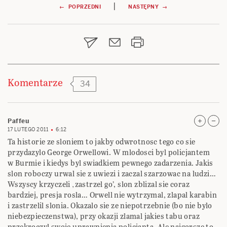
Nawigacja
|
← POPRZEDNI
NASTĘPNY →
wpisu
Komentarze
34
Paffeu
17 LUTEGO 2011
6:12
Ta historie ze sloniem to jakby odwrotnosc tego co sie
przydazylo George Orwellowi. W mlodosci byl policjantem
w Burmie i kiedys byl swiadkiem pewnego zadarzenia. Jakis
slon roboczy urwal sie z uwiezi i zaczal szarzowac na ludzi…
Wszyscy krzyczeli ‚zastrzel go’, slon zblizal sie coraz
bardziej, presja rosla… Orwell nie wytrzymal, zlapal karabin
i zastrzelil slonia. Okazalo sie ze niepotrzebnie (bo nie bylo
niebezpieczenstwa), przy okazji zlamal jakies tabu oraz
przekroczyl swoje uprawnienia policjanta. Ale najgorsze to