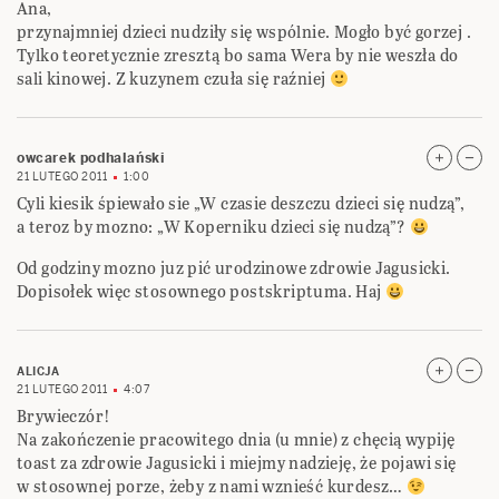
Ana,
przynajmniej dzieci nudziły się wspólnie. Mogło być gorzej .
Tylko teoretycznie zresztą bo sama Wera by nie weszła do
sali kinowej. Z kuzynem czuła się raźniej
owcarek podhalański
21 LUTEGO 2011
1:00
Cyli kiesik śpiewało sie „W czasie deszczu dzieci się nudzą”,
a teroz by mozno: „W Koperniku dzieci się nudzą”?
Od godziny mozno juz pić urodzinowe zdrowie Jagusicki.
Dopisołek więc stosownego postskriptuma. Haj
ALICJA
21 LUTEGO 2011
4:07
Brywieczór!
Na zakończenie pracowitego dnia (u mnie) z chęcią wypiję
toast za zdrowie Jagusicki i miejmy nadzieję, że pojawi się
w stosownej porze, żeby z nami wznieść kurdesz…