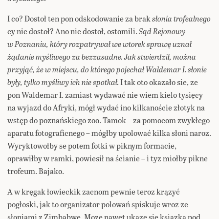
I co? Dostoł ten pon odskodowanie za brak
słonia trofealnego
cy nie dostoł? Ano nie dostoł, ostomili.
Sąd Rejonowy
w Poznaniu, który rozpatrywał we wtorek sprawę uznał
żądanie myśliwego za bezzasadne. Jak stwierdził, można
przyjąć, że w miejscu, do którego pojechał Waldemar I. słonie
były, tylko myśliwy ich nie spotkał.
I tak oto okazało sie, ze
pon Waldemar I. zamiast wydawać nie wiem kielo tysięcy
na wyjazd do Afryki, mógł wydać ino kilkanoście złotyk na
wstęp do poznańskiego zoo. Tamok – za pomocom zwykłego
aparatu fotograficnego – mógłby upolować kilka słoni naroz.
Wyryktowołby se potem fotki w piknym formacie,
oprawiłby w ramki, powiesił na ścianie – i tyz miołby pikne
trofeum. Bajako.
A w kręgak łowieckik zacnom pewnie teroz krązyć
pogłoski, jak to organizator polowań spiskuje wroz ze
słoniami z Zimbabwe. Moze nawet ukaze sie ksiązka pod