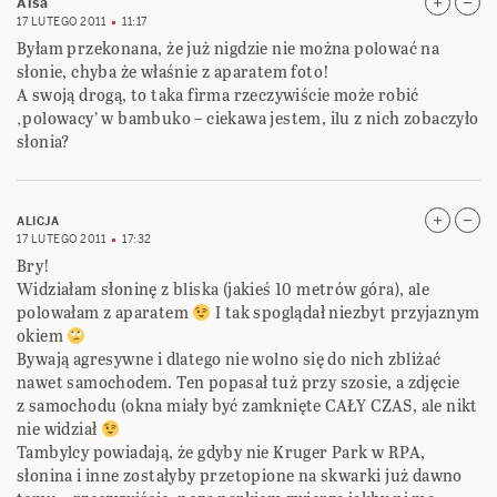
Alsa
17 LUTEGO 2011
11:17
Byłam przekonana, że już nigdzie nie można polować na
słonie, chyba że właśnie z aparatem foto!
A swoją drogą, to taka firma rzeczywiście może robić
‚polowacy’ w bambuko – ciekawa jestem, ilu z nich zobaczyło
słonia?
ALICJA
17 LUTEGO 2011
17:32
Bry!
Widziałam słoninę z bliska (jakieś 10 metrów góra), ale
polowałam z aparatem
I tak spoglądał niezbyt przyjaznym
okiem
Bywają agresywne i dlatego nie wolno się do nich zbliżać
nawet samochodem. Ten popasał tuż przy szosie, a zdjęcie
z samochodu (okna miały być zamknięte CAŁY CZAS, ale nikt
nie widział
Tambylcy powiadają, że gdyby nie Kruger Park w RPA,
słonina i inne zostałyby przetopione na skwarki już dawno