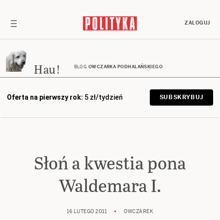
ZALOGUJ
Hau!
BLOG
OWCZARKA PODHALAŃSKIEGO
Oferta na pierwszy rok:
5 zł/tydzień
SUBSKRYBUJ
Słoń a kwestia pona
Waldemara I.
16 LUTEGO 2011
OWCZAREK