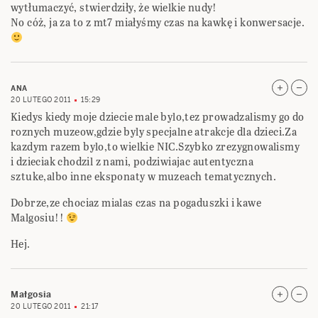
wytłumaczyć, stwierdziły, że wielkie nudy!
No cóż, ja za to z mt7 miałyśmy czas na kawkę i konwersacje.
ANA
20 LUTEGO 2011
15:29
Kiedys kiedy moje dziecie male bylo,tez prowadzalismy go do
roznych muzeow,gdzie byly specjalne atrakcje dla dzieci.Za
kazdym razem bylo,to wielkie NIC.Szybko zrezygnowalismy
i dzieciak chodzil z nami, podziwiajac autentyczna
sztuke,albo inne eksponaty w muzeach tematycznych.
Dobrze,ze chociaz mialas czas na pogaduszki i kawe
Malgosiu!!
Hej.
Małgosia
20 LUTEGO 2011
21:17