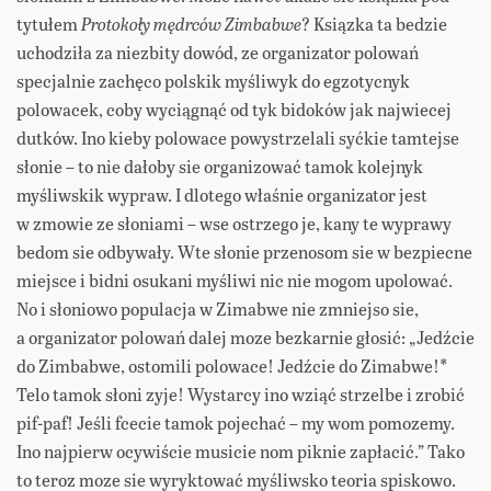
tytułem
Protokoły mędrców Zimbabwe
? Ksiązka ta bedzie
uchodziła za niezbity dowód, ze organizator polowań
specjalnie zachęco polskik myśliwyk do egzotycnyk
polowacek, coby wyciągnąć od tyk bidoków jak najwiecej
dutków. Ino kieby polowace powystrzelali syćkie tamtejse
słonie – to nie dałoby sie organizować tamok kolejnyk
myśliwskik wypraw. I dlotego właśnie organizator jest
w zmowie ze słoniami – wse ostrzego je, kany te wyprawy
bedom sie odbywały. Wte słonie przenosom sie w bezpiecne
miejsce i bidni osukani myśliwi nic nie mogom upolować.
No i słoniowo populacja w Zimabwe nie zmniejso sie,
a organizator polowań dalej moze bezkarnie głosić: „Jedźcie
do Zimbabwe, ostomili polowace! Jedźcie do Zimabwe!*
Telo tamok słoni zyje! Wystarcy ino wziąć strzelbe i zrobić
pif-paf! Jeśli fcecie tamok pojechać – my wom pomozemy.
Ino najpierw ocywiście musicie nom piknie zapłacić.” Tako
to teroz moze sie wyryktować myśliwsko teoria spiskowo.