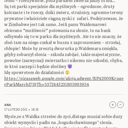
temu – rzeczywiście, poza parkiem zwierza jakby ni ma…
Są też parki specjalnie dla myśliwych – ogrodzone, druty
kolczaste i te rzeczy, dziki zwierz, strażnicy, ogromne tereny
prywatne i właściciele ciągną zyski z safari. Podejrzewam, że
w Zimbabwe jest tak samo. Jeśli panu Waldemarowi
obiecano *możliwość* polowania na słonie, to na bank
odbywało się to w parku dla myśliwych. Ale to nie znaczy, że
słoń tam na niego czekał w buszu z zaproszeniem – strzelaj,
chłopie! Może by zresztą dwururka p.Waldemara zmiękła,
gdyby zobaczył słonia – szkoda zabijać, takie majestatyczne,
powolne (zazwyczaj) zwierzatko i nikomu nie szkodzi, chyba,
że ktoś zaczepi i będzie złośliwy
Idę spowrotem do działalności
https://picasaweb.google.com/alicja.adwent/RPA2009Kruge
rParkMarch1719Th#5372443231805993954
ANA
17 LUTEGO 2011
18:15
Mysle,ze z Waldka strzelec do zyci,dlatego musial sobie duzy
obiekt wymyslic i padlo na „boguduchawinnego” slonia.