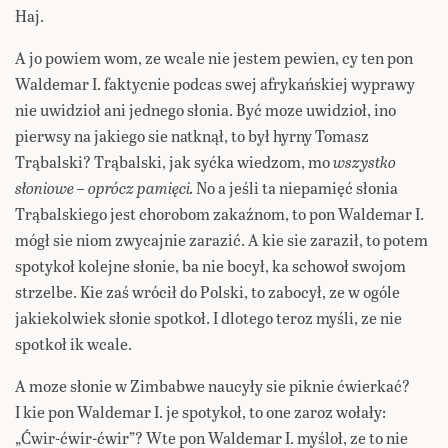
Haj.
A jo powiem wom, ze wcale nie jestem pewien, cy ten pon
Waldemar I. faktycnie podcas swej afrykańskiej wyprawy
nie uwidzioł ani jednego słonia. Być moze uwidzioł, ino
pierwsy na jakiego sie natknął, to był hyrny Tomasz
Trąbalski? Trąbalski, jak syćka wiedzom, mo
wszystko
słoniowe – oprócz pamięci.
No a jeśli ta niepamięć słonia
Trąbalskiego jest chorobom zakaźnom, to pon Waldemar I.
mógł sie niom zwycajnie zarazić. A kie sie zaraził, to potem
spotykoł kolejne słonie, ba nie bocył, ka schowoł swojom
strzelbe. Kie zaś wrócił do Polski, to zabocył, ze w ogóle
jakiekolwiek słonie spotkoł. I dlotego teroz myśli, ze nie
spotkoł ik wcale.
A moze słonie w Zimbabwe naucyły sie piknie ćwierkać?
I kie pon Waldemar I. je spotykoł, to one zaroz wołały:
„Ćwir-ćwir-ćwir”? Wte pon Waldemar I. myśloł, ze to nie