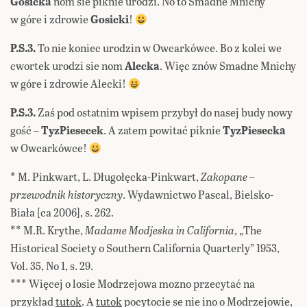
Gosicka
nom sie piknie urodzi. No to Smadne Mnichy
w góre i zdrowie
Gosicki
!
P.S.3.
To nie koniec urodzin w Owcarkówce. Bo z kolei we
cwortek urodzi sie nom
Alecka
. Więc znów Smadne Mnichy
w góre i zdrowie Alecki!
P.S.3.
Zaś pod ostatnim wpisem przybył do nasej budy nowy
gość –
TyzPiesecek
. A zatem powitać piknie
TyzPiesecka
w Owcarkówce!
* M. Pinkwart, L. Długołęcka-Pinkwart,
Zakopane –
przewodnik historyczny
. Wydawnictwo Pascal, Bielsko-
Biała [ca 2006], s. 262.
** M.R. Krythe,
Madame Modjeska in California
, „The
Historical Society o Southern California Quarterly” 1953,
Vol. 35, No 1, s. 29.
*** Więcej o losie Modrzejowa mozno przecytać na
przykład
tutok
. A
tutok
pocytocie se nie ino o Modrzejowie,