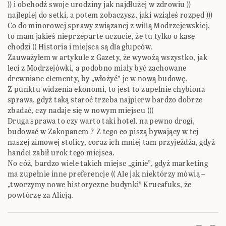
)) i obchodź swoje urodziny jak najdłużej w zdrowiu ))
najlepiej do setki, a potem zobaczysz, jaki wziąłeś rozpęd )))
Co do minorowej sprawy związanej z willą Modrzejewskiej,
to mam jakieś nieprzeparte uczucie, że tu tylko o kasę
chodzi (( Historia i miejsca są dla głupców.
Zauważyłem w artykule z Gazety, że wywożą wszystko, jak
leci z Modrzejówki, a podobno miały być zachowane
drewniane elementy, by „włożyć” je w nową budowę.
Z punktu widzenia ekonomi, to jest to zupełnie chybiona
sprawa, gdyż taką staroć trzeba najpierw bardzo dobrze
zbadać, czy nadaje się w nowym miejscu (((
Druga sprawa to czy warto taki hotel, na pewno drogi,
budować w Zakopanem ? Z tego co piszą bywający w tej
naszej zimowej stolicy, coraz ich mniej tam przyjeżdża, gdyż
handel zabił urok tego miejsca.
No cóż, bardzo wiele takich miejsc „ginie”, gdyż marketing
ma zupełnie inne preferencje (( Ale jak niektórzy mówią –
„tworzymy nowe historyczne budynki” Krucafuks, że
powtórzę za Alicją.