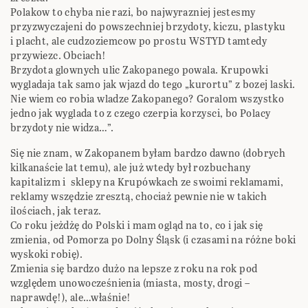
Polakow to chyba nie razi, bo najwyrazniej jestesmy
przyzwyczajeni do powszechniej brzydoty, kiczu, plastyku
i placht, ale cudzoziemcow po prostu WSTYD tamtedy
przywiezc. Obciach!
Brzydota glownych ulic Zakopanego powala. Krupowki
wygladaja tak samo jak wjazd do tego „kurortu” z bozej laski.
Nie wiem co robia wladze Zakopanego? Goralom wszystko
jedno jak wyglada to z czego czerpia korzysci, bo Polacy
brzydoty nie widza…”.
Się nie znam, w Zakopanem byłam bardzo dawno (dobrych
kilkanaście lat temu), ale już wtedy był rozbuchany
kapitalizm i sklepy na Krupówkach ze swoimi reklamami,
reklamy wszędzie zresztą, chociaż pewnie nie w takich
ilościach, jak teraz.
Co roku jeżdżę do Polski i mam ogląd na to, co i jak się
zmienia, od Pomorza po Dolny Śląsk (i czasami na różne boki
wyskoki robię).
Zmienia się bardzo dużo na lepsze z roku na rok pod
względem unowocześnienia (miasta, mosty, drogi –
naprawdę!), ale…właśnie!