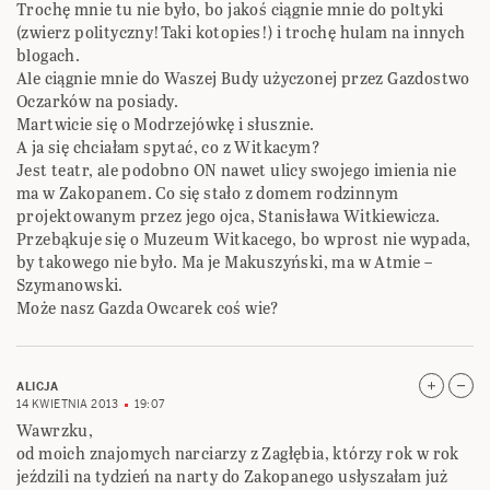
Trochę mnie tu nie było, bo jakoś ciągnie mnie do poltyki
(zwierz polityczny!Taki kotopies!) i trochę hulam na innych
blogach.
Ale ciągnie mnie do Waszej Budy użyczonej przez Gazdostwo
Oczarków na posiady.
Martwicie się o Modrzejówkę i słusznie.
A ja się chciałam spytać, co z Witkacym?
Jest teatr, ale podobno ON nawet ulicy swojego imienia nie
ma w Zakopanem. Co się stało z domem rodzinnym
projektowanym przez jego ojca, Stanisława Witkiewicza.
Przebąkuje się o Muzeum Witkacego, bo wprost nie wypada,
by takowego nie było. Ma je Makuszyński, ma w Atmie –
Szymanowski.
Może nasz Gazda Owcarek coś wie?
ALICJA
14 KWIETNIA 2013
19:07
Wawrzku,
od moich znajomych narciarzy z Zagłębia, którzy rok w rok
jeździli na tydzień na narty do Zakopanego usłyszałam już