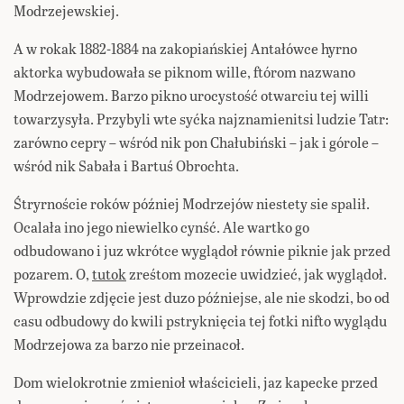
Modrzejewskiej.
A w rokak 1882-1884 na zakopiańskiej Antałówce hyrno
aktorka wybudowała se piknom wille, ftórom nazwano
Modrzejowem. Barzo pikno urocystość otwarciu tej willi
towarzysyła. Przybyli wte syćka najznamienitsi ludzie Tatr:
zarówno cepry – wśród nik pon Chałubiński – jak i górole –
wśród nik Sabała i Bartuś Obrochta.
Śtryrnoście roków później Modrzejów niestety sie spalił.
Ocalała ino jego niewielko cynść. Ale wartko go
odbudowano i juz wkrótce wyglądoł równie piknie jak przed
pozarem. O,
tutok
zreśtom mozecie uwidzieć, jak wyglądoł.
Wprowdzie zdjęcie jest duzo późniejse, ale nie skodzi, bo od
casu odbudowy do kwili pstryknięcia tej fotki nifto wyglądu
Modrzejowa za barzo nie przeinacoł.
Dom wielokrotnie zmienioł właścicieli, jaz kapecke przed