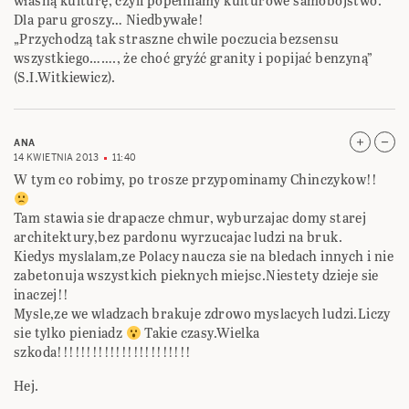
własną kulturę, czyli popełniamy kulturowe samobójstwo.
Dla paru groszy… Niedbywałe!
„Przychodzą tak straszne chwile poczucia bezsensu
wszystkiego……., że choć gryźć granity i popijać benzyną”
(S.I.Witkiewicz).
ANA
14 KWIETNIA 2013
11:40
W tym co robimy, po trosze przypominamy Chinczykow!!
Tam stawia sie drapacze chmur, wyburzajac domy starej
architektury,bez pardonu wyrzucajac ludzi na bruk.
Kiedys myslalam,ze Polacy naucza sie na bledach innych i nie
zabetonuja wszystkich pieknych miejsc.Niestety dzieje sie
inaczej!!
Mysle,ze we wladzach brakuje zdrowo myslacych ludzi.Liczy
sie tylko pieniadz
Takie czasy.Wielka
szkoda!!!!!!!!!!!!!!!!!!!!!!!
Hej.