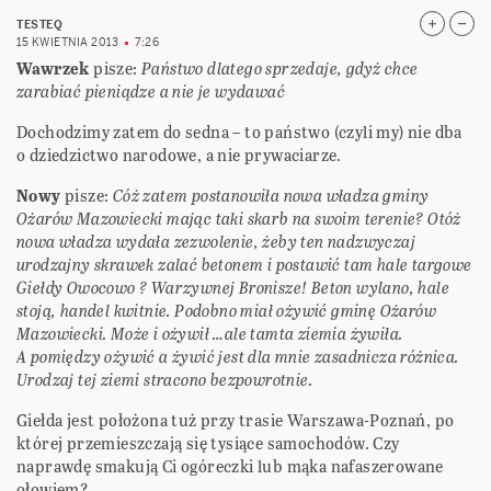
TESTEQ
15 KWIETNIA 2013
7:26
Wawrzek
pisze:
Państwo dlatego sprzedaje, gdyż chce
zarabiać pieniądze a nie je wydawać
Dochodzimy zatem do sedna – to państwo (czyli my) nie dba
o dziedzictwo narodowe, a nie prywaciarze.
Nowy
pisze:
Cóż zatem postanowiła nowa władza gminy
Ożarów Mazowiecki mając taki skarb na swoim terenie? Otóż
nowa władza wydała zezwolenie, żeby ten nadzwyczaj
urodzajny skrawek zalać betonem i postawić tam hale targowe
Giełdy Owocowo ? Warzywnej Bronisze! Beton wylano, hale
stoją, handel kwitnie. Podobno miał ożywić gminę Ożarów
Mazowiecki. Może i ożywił …ale tamta ziemia żywiła.
A pomiędzy ożywić a żywić jest dla mnie zasadnicza różnica.
Urodzaj tej ziemi stracono bezpowrotnie.
Giełda jest położona tuż przy trasie Warszawa-Poznań, po
której przemieszczają się tysiące samochodów. Czy
naprawdę smakują Ci ogóreczki lub mąka nafaszerowane
ołowiem?