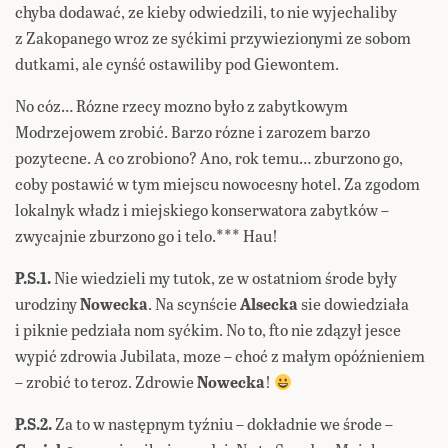
chyba dodawać, ze kieby odwiedzili, to nie wyjechaliby
z Zakopanego wroz ze syćkimi przywiezionymi ze sobom
dutkami, ale cynść ostawiliby pod Giewontem.
No cóz… Rózne rzecy mozno było z zabytkowym
Modrzejowem zrobić. Barzo rózne i zarozem barzo
pozytecne. A co zrobiono? Ano, rok temu… zburzono go,
coby postawić w tym miejscu nowocesny hotel. Za zgodom
lokalnyk władz i miejskiego konserwatora zabytków –
zwycajnie zburzono go i telo.*** Hau!
P.S.1.
Nie wiedzieli my tutok, ze w ostatniom środe były
urodziny
Nowecka
. Na scynście
Alsecka
sie dowiedziała
i piknie pedziała nom syćkim. No to, fto nie zdązył jesce
wypić zdrowia Jubilata, moze – choć z małym opóźnieniem
– zrobić to teroz. Zdrowie
Nowecka
!
P.S.2.
Za to w następnym tyźniu – dokładnie we środe –