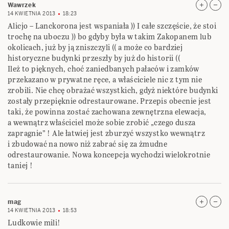
Wawrzek
14 KWIETNIA 2013
18:23
Alicjo – Lanckorona jest wspaniała )) I całe szczęście, że stoi
trochę na uboczu )) bo gdyby była w takim Zakopanem lub
okolicach, już by ją zniszczyli (( a może co bardziej
historyczne budynki przeszły by już do historii ((
Ileż to pięknych, choć zaniedbanych pałaców i zamków
przekazano w prywatne ręce, a właściciele nic z tym nie
zrobili. Nie chcę obrażać wszystkich, gdyż niektóre budynki
zostały przepięknie odrestaurowane. Przepis obecnie jest
taki, że powinna zostać zachowana zewnętrzna elewacja,
a wewnątrz właściciel może sobie zrobić „czego dusza
zapragnie” ! Ale łatwiej jest zburzyć wszystko wewnątrz
i zbudować na nowo niż zabrać się za żmudne
odrestaurowanie. Nowa koncepcja wychodzi wielokrotnie
taniej !
mag
14 KWIETNIA 2013
18:53
Ludkowie mili!