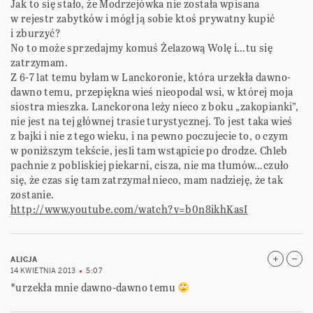
Jak to się stało, że Modrzejówka nie została wpisana
w rejestr zabytków i mógł ją sobie ktoś prywatny kupić
i zburzyć?
No to może sprzedajmy komuś Żelazową Wolę i…tu się
zatrzymam.
Z 6-7 lat temu byłam w Lanckoronie, która urzekła dawno-
dawno temu, przepiękna wieś nieopodal wsi, w której moja
siostra mieszka. Lanckorona leży nieco z boku „zakopianki”,
nie jest na tej głównej trasie turystycznej. To jest taka wieś
z bajki i nie z tego wieku, i na pewno poczujecie to, o czym
w poniższym tekście, jesli tam wstąpicie po drodze. Chleb
pachnie z pobliskiej piekarni, cisza, nie ma tłumów…czuło
się, że czas się tam zatrzymał nieco, mam nadzieję, że tak
zostanie.
http://www.youtube.com/watch?v=b0n8ikhKasI
ALICJA
14 KWIETNIA 2013
5:07
*urzekła mnie dawno-dawno temu