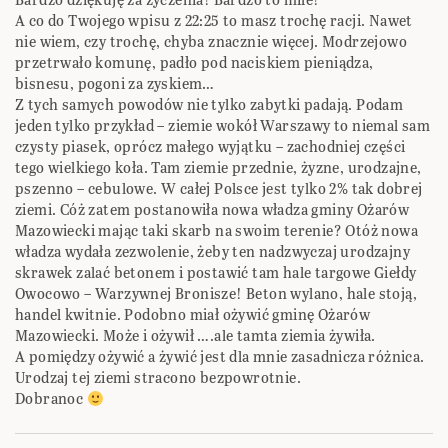
A co do Twojego wpisu z 22:25 to masz trochę racji. Nawet
nie wiem, czy trochę, chyba znacznie więcej. Modrzejowo
przetrwało komunę, padło pod naciskiem pieniądza,
bisnesu, pogoni za zyskiem…
Z tych samych powodów nie tylko zabytki padają. Podam
jeden tylko przykład – ziemie wokół Warszawy to niemal sam
czysty piasek, oprócz małego wyjątku – zachodniej części
tego wielkiego koła. Tam ziemie przednie, żyzne, urodzajne,
pszenno – cebulowe. W całej Polsce jest tylko 2% tak dobrej
ziemi. Cóż zatem postanowiła nowa władza gminy Ożarów
Mazowiecki mając taki skarb na swoim terenie? Otóż nowa
władza wydała zezwolenie, żeby ten nadzwyczaj urodzajny
skrawek zalać betonem i postawić tam hale targowe Giełdy
Owocowo – Warzywnej Bronisze! Beton wylano, hale stoją,
handel kwitnie. Podobno miał ożywić gminę Ożarów
Mazowiecki. Może i ożywił ….ale tamta ziemia żywiła.
A pomiędzy ożywić a żywić jest dla mnie zasadnicza różnica.
Urodzaj tej ziemi stracono bezpowrotnie.
Dobranoc