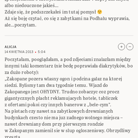
albo niedouczone jakieś…
Zdaje się, że podszczekałeś im tutaj pomysł
Aż się boję czytać, co się z zabytkami na Podhalu wyprawia,
ale…poczytam.
ALICJA
14 KWIETNIA 2013
5:04
Poczytałam, pooglądałam, a pod zdjeciami znalazłam między
innymi taki komentarz (nie bedę poprawiała diakrytyków, bo
za dużo roboty):
„Zakopane pozera wlasny ogon i podcina galaz na ktorej
siedzi. Bylismy tam dwa tygodnie temu. Wjazd do
Zakopanego jest OHYDNY. Trudno zobaczyc coz procz
gigantycznych placht reklamujacych hotele, tabliczek
z ofertami pokoi czy innych banerow z „bele-cym”.
Na plotach czy nawet na zabytkowych drewnianych
budynkach czesto nie ma juz zadnego wolnego miejsca –
nawet drewniany dom przy pierwszym rondzie
w Zakopanym zamienil sie w slup ogloszeniowy. Obrzydliwy
zreszta.