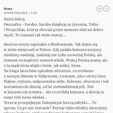
Nowy
14 KWIETNIA 2013
5:26
Dzień dobry,
Owczarku – bardzo, bardzo dziękuję za życzenia, Tobie
i Wszystkim, którzy chociaż przez moment słali mi dobre
myśli. To czasami tak wiele znaczy….
Smutne rzeczy napisałeś o Modrzejowie. Tak dzieje się
w wielu miejscach w Polsce. Gdy padała komuna wszyscy
mieliśmy nadzieję, nadzieję nie tylko na wolną Polskę, ale
również na mądrość nowych władz. Wolną Polskę mamy, ale
z tą mądrością włądz różnie, jak widać, bywa.
Na blogu łasuchów opisałem odstatnio, co zrobiono
z naszym domem w Nałęczowie, z naszym, plus cztery inne.
Piękne, stylowe, nałęczowskie wille. Zabrano, zburzono i tak
zostawiono do dzisiaj, od lat siedemdziesiątych. Nóż
w kieszeni się otwiera… Ale to zrobiłą komuna, a dzisiaj to
samo robi nowa władza…
Teraz w przepięknym Zakopanym burzą zabytki…. To
zgroza. Co po nas zostanie? Burząc takie obiekty niszczymy