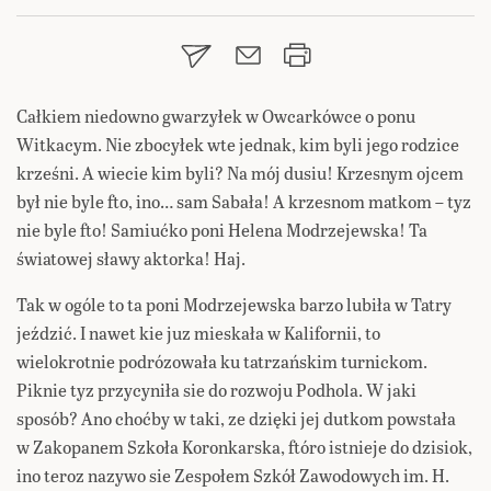
Całkiem niedowno gwarzyłek w Owcarkówce o ponu
Witkacym. Nie zbocyłek wte jednak, kim byli jego rodzice
krześni. A wiecie kim byli? Na mój dusiu! Krzesnym ojcem
był nie byle fto, ino… sam Sabała! A krzesnom matkom – tyz
nie byle fto! Samiućko poni Helena Modrzejewska! Ta
światowej sławy aktorka! Haj.
Tak w ogóle to ta poni Modrzejewska barzo lubiła w Tatry
jeździć. I nawet kie juz mieskała w Kalifornii, to
wielokrotnie podrózowała ku tatrzańskim turnickom.
Piknie tyz przycyniła sie do rozwoju Podhola. W jaki
sposób? Ano choćby w taki, ze dzięki jej dutkom powstała
w Zakopanem Szkoła Koronkarska, ftóro istnieje do dzisiok,
ino teroz nazywo sie Zespołem Szkół Zawodowych im. H.