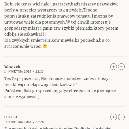
Robi sie teraz wiele,ale i partaczy,badz niszczy prawdziwe
perly.A przeciez wystarczy tak niewiele.Troche
pomyslunku,zatrudnienia znawcow tematu i mozna by
uratowac wiele dla potomnych.W tej chwili interesuje
gospodarzy miast i gmin tzw.szybki pieniadz,ktory potem
odbije sie czkawka!!!
Dla zwyklych smiertelnikow niewielka pociecha,bo co
stracone,nie wroci
Wawrzek
14 KWIETNIA 2013
22:10
TesTeq – piszesz: „Niech nasze państwo znów otoczy
troskliwą opieką swoje dziedzictwo!”
Państwo dlatego sprzedaje, gdyż chce zarabiać pieniądze
a nie je wydawać (
FUSILLA
14 KWIETNIA 2013
22:25
Nie znam historii pięknych domów Podhala, ale dzisiaj