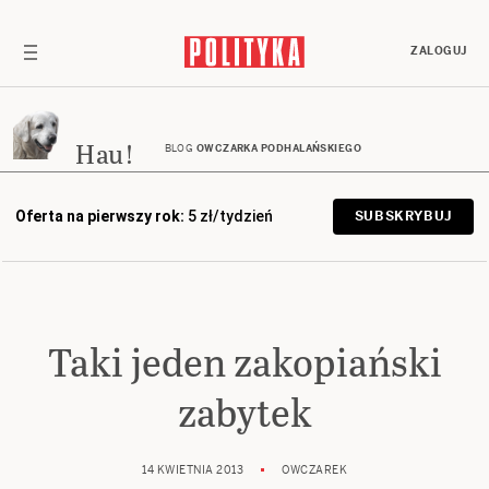
ZALOGUJ
Hau!
BLOG
OWCZARKA PODHALAŃSKIEGO
Oferta na pierwszy rok:
5 zł/tydzień
SUBSKRYBUJ
Taki jeden zakopiański
zabytek
14 KWIETNIA 2013
OWCZAREK