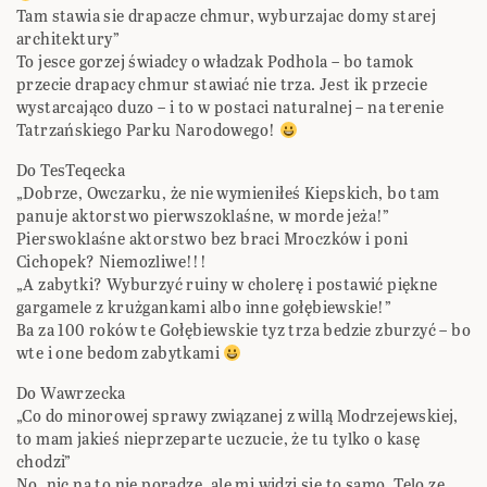
Tam stawia sie drapacze chmur, wyburzajac domy starej
architektury”
To jesce gorzej świadcy o władzak Podhola – bo tamok
przecie drapacy chmur stawiać nie trza. Jest ik przecie
wystarcająco duzo – i to w postaci naturalnej – na terenie
Tatrzańskiego Parku Narodowego!
Do TesTeqecka
„Dobrze, Owczarku, że nie wymieniłeś Kiepskich, bo tam
panuje aktorstwo pierwszoklaśne, w morde jeża!”
Pierswoklaśne aktorstwo bez braci Mroczków i poni
Cichopek? Niemozliwe!!!
„A zabytki? Wyburzyć ruiny w cholerę i postawić piękne
gargamele z krużgankami albo inne gołębiewskie!”
Ba za 100 roków te Gołębiewskie tyz trza bedzie zburzyć – bo
wte i one bedom zabytkami
Do Wawrzecka
„Co do minorowej sprawy związanej z willą Modrzejewskiej,
to mam jakieś nieprzeparte uczucie, że tu tylko o kasę
chodzi”
No, nic na to nie poradze, ale mi widzi sie to samo. Telo ze