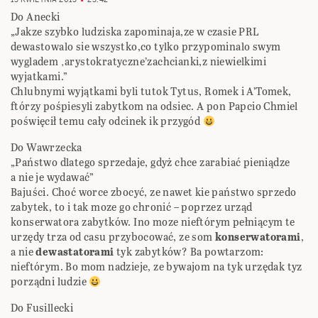
Do Anecki
„Jakze szybko ludziska zapominaja,ze w czasie PRL
dewastowalo sie wszystko,co tylko przypominalo swym
wygladem ‚arystokratyczne’zachcianki,z niewielkimi
wyjatkami.”
Chlubnymi wyjątkami byli tutok Tytus, Romek i A’Tomek,
ftórzy pośpiesyli zabytkom na odsiec. A pon Papcio Chmiel
poświęcił temu cały odcinek ik przygód
Do Wawrzecka
„Państwo dlatego sprzedaje, gdyż chce zarabiać pieniądze
a nie je wydawać”
Bajuści. Choć worce zbocyć, ze nawet kie państwo sprzedo
zabytek, to i tak moze go chronić – poprzez urząd
konserwatora zabytków. Ino moze nieftórym pełniącym te
urzędy trza od casu przybocować, ze som
konserwatorami
,
a nie
dewastatorami
tyk zabytków? Ba powtarzom:
nieftórym. Bo mom nadzieje, ze bywajom na tyk urzędak tyz
porządni ludzie
Do Fusillecki