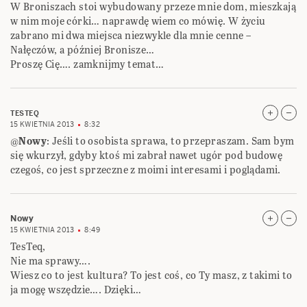
W Broniszach stoi wybudowany przeze mnie dom, mieszkają
w nim moje córki… naprawdę wiem co mówię. W życiu
zabrano mi dwa miejsca niezwykle dla mnie cenne –
Nałęczów, a później Bronisze…
Proszę Cię…. zamknijmy temat…
TESTEQ
15 KWIETNIA 2013
8:32
@
Nowy
: Jeśli to osobista sprawa, to przepraszam. Sam bym
się wkurzył, gdyby ktoś mi zabrał nawet ugór pod budowę
czegoś, co jest sprzeczne z moimi interesami i poglądami.
Nowy
15 KWIETNIA 2013
8:49
TesTeq,
Nie ma sprawy….
Wiesz co to jest kultura? To jest coś, co Ty masz, z takimi to
ja mogę wszędzie…. Dzięki…