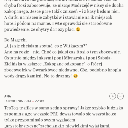
chyba ftosi zabocowuje, ze niscąc Modrzejów niscy sie ducha
Zakopanego. Jesce pare takik znisceń – i z kasy bedom nici.
A dutki na niscenie zabytków i stawianie na ik miejscak
hoteli pódom na marne. I wte sprawdzi sie starodowne
powiedzenie, ze chytry da rozy płaci
Do Magecki
„A ja się chciałam spytać, co z Witkacym?”
Ano na rozie – nic. Choć co jakisi cas ftosi o tym zbocowuje.
Ostatnio między inksymi poni Młynarska i poni Sabała-
Zielińska w ksiązce „Zakopane odkopane”, o ftórej
zbocowołek w Owcarkówce niedowno. Cóz, podobno kropla
wody drązy kamień. No to drązmy!
ANA
14 KWIETNIA 2013
22:09
TesTeq-trafiles w samo sedno sprawy! Jakze szybko ludziska
zapominaja,ze w czasie PRL dewastowalo sie wszystko,co
tylko przypominalo swym wygladem
„arystokratyczne”zachcianki,z niewielkimi wyjatkami.