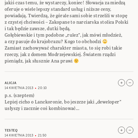
jakiś czas temu, że wystarczy, koniec! Słowacja za miedzą
oferuje o wiele lepszy standard usług i niższe ceny,
powiadają. Twierdzą, że górale sami sobie strzelili w stopę
z czystej chciwości – Zakopane to narciarska stolica Polski
i tak będzie zawsze, dutki będą.
Gołębiewskie i tym podobne „rulez”, jak mówi młodzież,
a czy pasuje do krajobrazu? Kogo to obchodzi
Zamiast zachowywać charakter miasta, to się robi takie
rzeczy, jak z domem Modrzejewskiej. Światem rządzi
pieniądz, jak słusznie Ana prawi
ALICJA
14 KWIETNIA 2013
20:10
p.s. (szeptem)
Lepiej cicho o Lanckoronie, bo jeszcze jaki „deweloper”
usłyszy i zacznie coś kombinować…
TESTEQ
14 KWIETNIA 2013
21:50