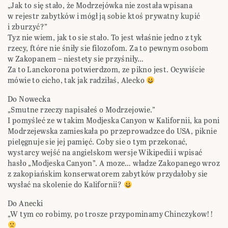
„Jak to się stało, że Modrzejówka nie została wpisana
w rejestr zabytków i mógł ją sobie ktoś prywatny kupić
i zburzyć?”
Tyz nie wiem, jak to sie stało. To jest właśnie jedno z tyk
rzecy, ftóre nie śniły sie filozofom. Za to pewnym osobom
w Zakopanem – niestety sie przyśniły…
Za to Lanckorona potwierdzom, ze pikno jest. Ocywiście
mówie to cicho, tak jak radziłaś, Alecko
Do Nowecka
„Smutne rzeczy napisałeś o Modrzejowie.”
I pomyśleć ze w takim Modjeska Canyon w Kalifornii, ka poni
Modrzejewska zamieskała po przeprowadzce do USA, piknie
pielęgnuje sie jej pamięć. Coby sie o tym przekonać,
wystarcy wejść na angielskom wersje Wikipedii i wpisać
hasło „Modjeska Canyon”. A moze… władze Zakopanego wroz
z zakopiańskim konserwatorem zabytków przydałoby sie
wysłać na skolenie do Kalifornii?
Do Anecki
„W tym co robimy, po trosze przypominamy Chinczykow!!