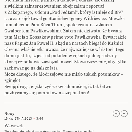
z wielkim zainteresowaniem obejrzałam reportaż
z Zakopanego, z domu „Pod Jedlami”, który istnieje od 1897
r., a zaprojektował go Stanisław Ignacy Witkiewicz. Mieszka
tam obecnie Pani Róża Thun ( spokrewniona z Janem
Gwalbertem Pawlikowskim). Zatem nie dziwota, że bywała
tam Maria z Kossaków primo voto Pawlikowska. Bywał także
nasz Papież Jan Paweł II, skąd na nartach biegał do Kuźnic!
Obecna właścicielka uważa, że najważniejsze w historii tego
domu jest to, iż jest od pokoleń w rękach jednej rodziny,
której członkowie zawiązali nawet Stowarzyszenie, aby tylko
zachować go na dalsze lata.
Może dlatego, że Modrzejowo nie miało takich potomków –
zginęło!
Swoją drogą, ciężko żyć ze świadomością, iż tak łatwo
pozbywamy się pomników naszej historii!
Nowy
15 KWIETNIA 2013
3:44
Wawrzek,
Bardzo dziękuję za życzenia! Bardzo to miłe!