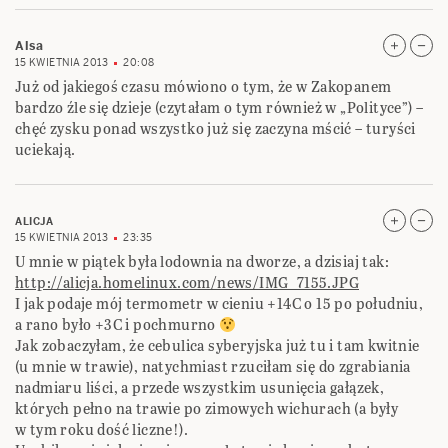
Alsa
15 KWIETNIA 2013
20:08
Już od jakiegoś czasu mówiono o tym, że w Zakopanem
bardzo źle się dzieje (czytałam o tym również w „Polityce”) –
chęć zysku ponad wszystko już się zaczyna mścić – turyści
uciekają.
ALICJA
15 KWIETNIA 2013
23:35
U mnie w piątek była lodownia na dworze, a dzisiaj tak:
http://alicja.homelinux.com/news/IMG_7155.JPG
I jak podaje mój termometr w cieniu +14C o 15 po południu,
a rano było +3C i pochmurno
Jak zobaczyłam, że cebulica syberyjska już tu i tam kwitnie
(u mnie w trawie), natychmiast rzuciłam się do zgrabiania
nadmiaru liści, a przede wszystkim usunięcia gałązek,
których pełno na trawie po zimowych wichurach (a były
w tym roku dość liczne!).