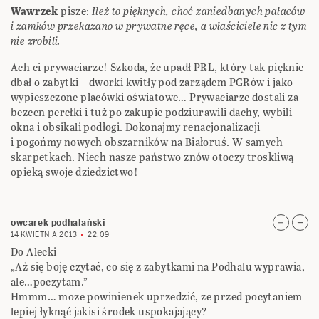
Wawrzek
pisze:
Ileż to pięknych, choć zaniedbanych pałaców
i zamków przekazano w prywatne ręce, a właściciele nic z tym
nie zrobili.
Ach ci prywaciarze! Szkoda, że upadł PRL, który tak pięknie
dbał o zabytki – dworki kwitły pod zarządem PGRów i jako
wypieszczone placówki oświatowe… Prywaciarze dostali za
bezcen perełki i tuż po zakupie podziurawili dachy, wybili
okna i obsikali podłogi. Dokonajmy renacjonalizacji
i pogońmy nowych obszarników na Białoruś. W samych
skarpetkach. Niech nasze państwo znów otoczy troskliwą
opieką swoje dziedzictwo!
owcarek podhalański
14 KWIETNIA 2013
22:09
Do Alecki
„Aż się boję czytać, co się z zabytkami na Podhalu wyprawia,
ale…poczytam.”
Hmmm… moze powinienek uprzedzić, ze przed pocytaniem
lepiej łyknąć jakisi środek uspokajający?