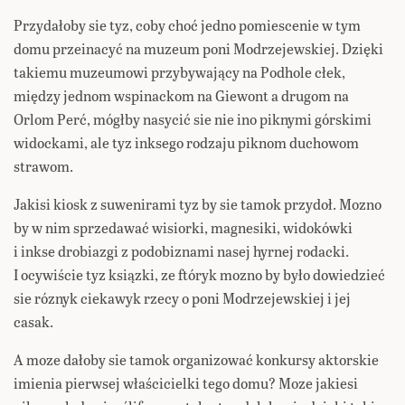
Przydałoby sie tyz, coby choć jedno pomiescenie w tym
domu przeinacyć na muzeum poni Modrzejewskiej. Dzięki
takiemu muzeumowi przybywający na Podhole cłek,
między jednom wspinackom na Giewont a drugom na
Orlom Perć, mógłby nasycić sie nie ino piknymi górskimi
widockami, ale tyz inksego rodzaju piknom duchowom
strawom.
Jakisi kiosk z suwenirami tyz by sie tamok przydoł. Mozno
by w nim sprzedawać wisiorki, magnesiki, widokówki
i inkse drobiazgi z podobiznami nasej hyrnej rodacki.
I ocywiście tyz ksiązki, ze ftóryk mozno by było dowiedzieć
sie róznyk ciekawyk rzecy o poni Modrzejewskiej i jej
casak.
A moze dałoby sie tamok organizować konkursy aktorskie
imienia pierwsej właścicielki tego domu? Moze jakiesi