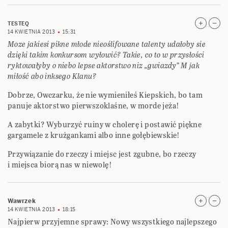
TESTEQ
14 KWIETNIA 2013
15:31
Moze jakiesi pikne młode nieoślifowane talenty udałoby sie
dzięki takim konkursom wyłowić? Takie, co to w przysłości
ryktowałyby o niebo lepse aktorstwo niz „gwiazdy” M jak
miłość abo inksego Klanu?
Dobrze, Owczarku, że nie wymieniłeś Kiepskich, bo tam
panuje aktorstwo pierwszoklaśne, w morde jeża!
A zabytki? Wyburzyć ruiny w cholerę i postawić piękne
gargamele z krużgankami albo inne gołębiewskie!
Przywiązanie do rzeczy i miejsc jest zgubne, bo rzeczy
i miejsca biorą nas w niewolę!
Wawrzek
14 KWIETNIA 2013
18:15
Najpierw przyjemne sprawy: Nowy wszystkiego najlepszego