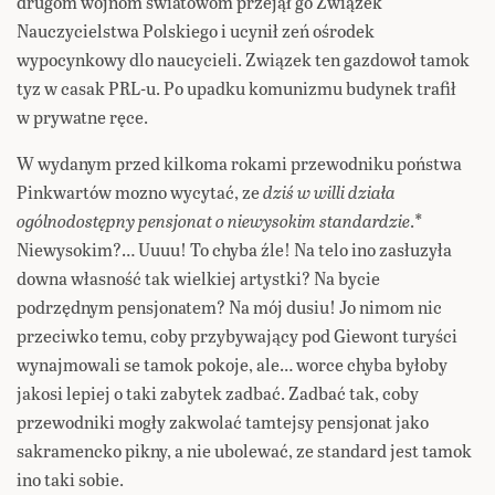
drugom wojnom światowom przejął go Związek
Nauczycielstwa Polskiego i ucynił zeń ośrodek
wypocynkowy dlo naucycieli. Związek ten gazdowoł tamok
tyz w casak PRL-u. Po upadku komunizmu budynek trafił
w prywatne ręce.
W wydanym przed kilkoma rokami przewodniku poństwa
Pinkwartów mozno wycytać, ze
dziś w willi działa
ogólnodostępny pensjonat o niewysokim standardzie
.*
Niewysokim?… Uuuu! To chyba źle! Na telo ino zasłuzyła
downa własność tak wielkiej artystki? Na bycie
podrzędnym pensjonatem? Na mój dusiu! Jo nimom nic
przeciwko temu, coby przybywający pod Giewont turyści
wynajmowali se tamok pokoje, ale… worce chyba byłoby
jakosi lepiej o taki zabytek zadbać. Zadbać tak, coby
przewodniki mogły zakwolać tamtejsy pensjonat jako
sakramencko pikny, a nie ubolewać, ze standard jest tamok
ino taki sobie.