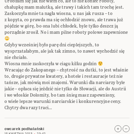
Urobiłam się jak nie wiem co, ale to nie koniec roboty,
chałupkę mam malutką, ale trawy i takich tam trochę jest.
Zaskoczyła mnie ta nagła wiosna, u nas jak rusza – to
z kopyta, co prawda ma się ochłodzić znowu, ale trawa już
pójdzie w górę, bo ona lubi chłodek, byle tylko deszcz ją
porządnie zrosił. No i mam pilne roboty polowe zapewnione
Gdyby wcześniej było parę dni cieplejszych, to
wysprzatałabym, ale jak tak zimno, to nawet wychodzić się
nie chciało.
Wiosna mnie zaskoczyła w ciagu kilku godzin
Wracając do Zakopanego – chytrość na dutki, to jest właśnie
to, drogie prywatne kwatery, a hotele i restauracje też nie
tańsze, jak mówią moi znajomi. Warunki dla narciarzy byle
jakie – opłaca się jeździć nie tylko do Słowacji, ale do Austrii
i we włoskie Dolomity, bo tam śnieg masz zapewniony,
o wiele lepsze warunki narciarskie i konkurencyjne ceny.
Chytry dwa razy traci…
owcarek podhalański
15 KWIETNIA 2013
23:42