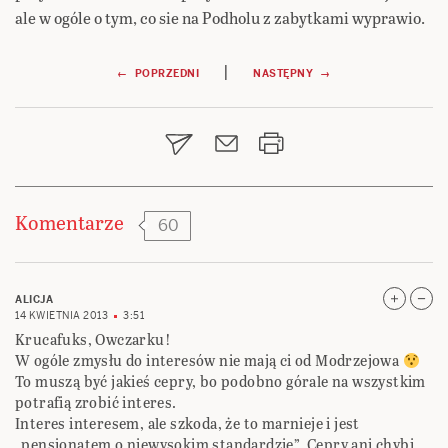
ale w ogóle o tym, co sie na Podholu z zabytkami wyprawio.
Nawigacja
|
← POPRZEDNI
NASTĘPNY →
wpisu
Komentarze
60
ALICJA
14 KWIETNIA 2013
3:51
Krucafuks, Owczarku!
W ogóle zmysłu do interesów nie mają ci od Modrzejowa
To muszą być jakieś cepry, bo podobno górale na wszystkim
potrafią zrobić interes.
Interes interesem, ale szkoda, że to marnieje i jest
„pensjonatem o niewysokim standardzie”. Cepry ani chybi,