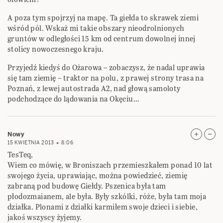
A poza tym spojrzyj na mapę. Ta giełda to skrawek ziemi
wśród pól. Wskaż mi takie obszary nieodrolnionych
gruntów w odległości 15 km od centrum dowolnej innej
stolicy nowoczesnego kraju.
Przyjedź kiedyś do Ożarowa – zobaczysz, że nadal uprawia
się tam ziemię – traktor na polu, z prawej strony trasa na
Poznań, z lewej autostrada A2, nad głową samoloty
podchodzące do lądowania na Okęciu…
Nowy
15 KWIETNIA 2013
8:06
TesTeq,
Wiem co mówię, w Broniszach przemieszkałem ponad 10 lat
swojego życia, uprawiając, można powiedzieć, ziemię
zabraną pod budowę Giełdy. Pszenica była tam
płodozmaianem, ale była. Były szkólki, róże, była tam moja
działka. Plonami z działki karmiłem swoje dzieci i siebie,
jakoś wszyscy żyjemy.