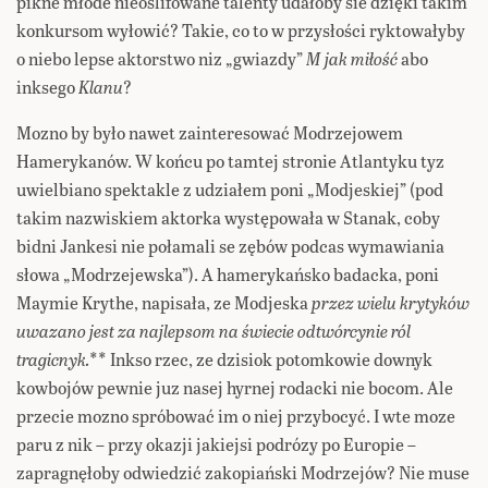
pikne młode nieoślifowane talenty udałoby sie dzięki takim
konkursom wyłowić? Takie, co to w przysłości ryktowałyby
o niebo lepse aktorstwo niz „gwiazdy”
M jak miłość
abo
inksego
Klanu
?
Mozno by było nawet zainteresować Modrzejowem
Hamerykanów. W końcu po tamtej stronie Atlantyku tyz
uwielbiano spektakle z udziałem poni „Modjeskiej” (pod
takim nazwiskiem aktorka występowała w Stanak, coby
bidni Jankesi nie połamali se zębów podcas wymawiania
słowa „Modrzejewska”). A hamerykańsko badacka, poni
Maymie Krythe, napisała, ze Modjeska
przez wielu krytyków
uwazano jest za najlepsom na świecie odtwórcynie ról
tragicnyk.
** Inkso rzec, ze dzisiok potomkowie downyk
kowbojów pewnie juz nasej hyrnej rodacki nie bocom. Ale
przecie mozno spróbować im o niej przybocyć. I wte moze
paru z nik – przy okazji jakiejsi podrózy po Europie –
zapragnęłoby odwiedzić zakopiański Modrzejów? Nie muse