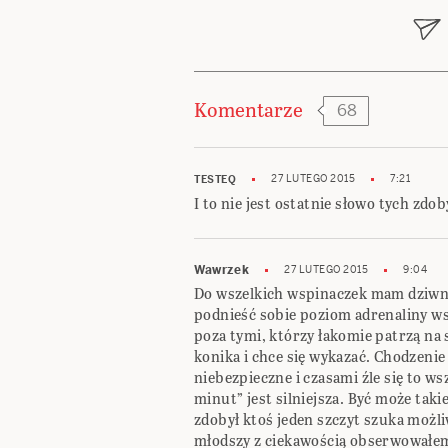
wpisu
Komentarze
68
27 LUTEGO 2015
7:21
TESTEQ
I to nie jest ostatnie słowo tych zd
Wawrzek
27 LUTEGO 2015
9:04
Do wszelkich wspinaczek mam dziwne p
podnieść sobie poziom adrenaliny ws
poza tymi, którzy łakomie patrzą na 
konika i chce się wykazać. Chodzeni
niebezpieczne i czasami źle się to ws
minut” jest silniejsza. Być może tak
zdobył ktoś jeden szczyt szuka możl
młodszy z ciekawością obserwowałem