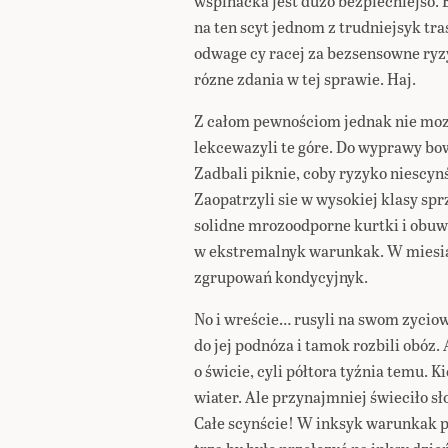
wspinacka jest duzo bezpiecniejso. B
na ten scyt jednom z trudniejsyk tr
odwage cy racej za bezsensowne ry
rózne zdania w tej sprawie. Haj.
Z całom pewnościom jednak nie mozn
lekcewazyli te góre. Do wyprawy bow
Zadbali piknie, coby ryzyko niescyn
Zaopatrzyli sie w wysokiej klasy sprzę
solidne mrozoodporne kurtki i obuw
w ekstremalnyk warunkak. W miesią
zgrupowań kondycyjnyk.
No i wreście… rusyli na swom zyci
do jej podnóza i tamok rozbili obóz.
o świcie, cyli półtora tyźnia temu. K
wiater. Ale przynajmniej świeciło sł
Całe scynście! W inksyk warunkak p