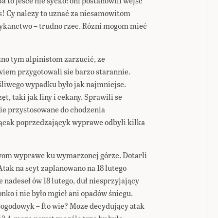
a to jesce nie syćko: oni postanowili wejść
as! Cy nalezy to uznać za niesamowitom
zykanctwo – trudno rzec. Rózni mogom mieć
o tym alpinistom zarzucić, ze
iem przygotowali sie barzo starannie.
śliwego wypadku było jak najmniejse.
t, taki jak liny i cekany. Sprawili se
ie przystosowane do chodzenia
cak poprzedzającyk wyprawe odbyli kilka
owom wyprawe ku wymarzonej górze. Dotarli
 Atak na scyt zaplanowano na 18 lutego
ie nadeseł ów 18 lutego, duł niesprzyjający
onko i nie było mgieł ani opadów śniegu.
ogodowyk – fto wie? Moze decydujący atak