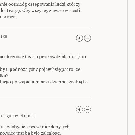
 mnie oceniać postępowania ludzi którzy
e dostrzegę. Oby wszyscy zawsze wracali
n. Amen.
11:08
 na obecność (ust. o przeciwdziałaniu…) po
by u podnóża góry pojawił się patrol ze
alko?
alnego po wypiciu miarki dziennej zrobią to
 1-go kwietnia!!!
 i zdobycie jeszcze niezdobytych
o,wiec trzeba bylo zaleglosci