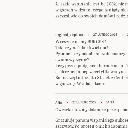
że takie wspinanie jest be ( Cóż, nie
w górach widzą to, czego ja nigdy ni
szczęśliwie do swoich domów i rodzi
orginal_replica
27 LUTEGO 2015
Wreszcie mamy SUKCES !
Tak trzymać do 1 kwietnia !
Pytanie – czy oddali mocz do analizy
swoim wyczynie?
I czy przed podjęciem heroicznej pró
stołecznej policji z certyfikowanym 
Bo inaczej to Juziek i Stasek z Centr
w godzinę. W adidaskach.
27 LUTEGO 2015
14:33
ANA
Owcarku-juz myslalam,ze przespalam
Gratuluje panom wspanialego sukcesu
szczytow.Po prostu o nich zapomnian