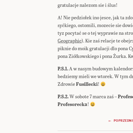
gratulacje nalezom sie i ślus!
A! Nie pedziołek ino jesce, jak ta zd
syćkiego, ostomili, mozecie sie dowi
tyz pocytać se o tej wyprawie na s
Geographic
). Kie zaś relacje te obe
piknie do moik gratulacji dlo pona 
pona Ziółkowskiego i pona Żurka.
P.S.1.
A w nasym budowym kalendorzu
bedziemy mieli we wtorek. W tym d
Zdrowie
Fusillecki
!
P.S.2.
W sobote 7 marca zaś –
Profe
Profesorecka
!
Nawigacja
← POPRZEDNI