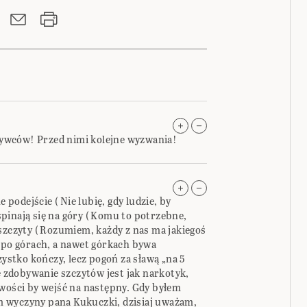
obywców! Przed nimi kolejne wyzwania!
odejście ( Nie lubię, gdy ludzie, by
pinają się na góry ( Komu to potrzebne,
szczyty ( Rozumiem, każdy z nas ma jakiegoś
e po górach, a nawet górkach bywa
zystko kończy, lecz pogoń za sławą „na 5
ie zdobywanie szczytów jest jak narkotyk,
iwości by wejść na następny. Gdy byłem
 wyczyny pana Kukuczki, dzisiaj uważam,