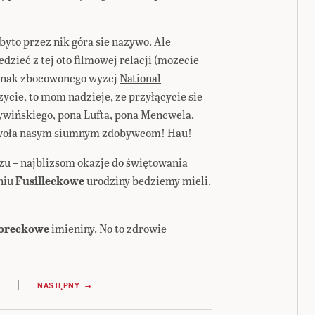
obyto przez nik góra sie nazywo. Ale
edzieć z tej oto
filmowej relacji
(mozecie
tronak zbocowonego wyzej
National
jrzycie, to mom nadzieje, ze przyłącycie sie
Cywińskiego, pona Lufta, pona Mencwela,
 Kwoła nasym siumnym zdobywcom! Hau!
 – najblizsom okazje do świętowania
niu
Fusilleckowe
urodziny bedziemy mieli.
soreckowe
imieniny. No to zdrowie
|
NASTĘPNY →