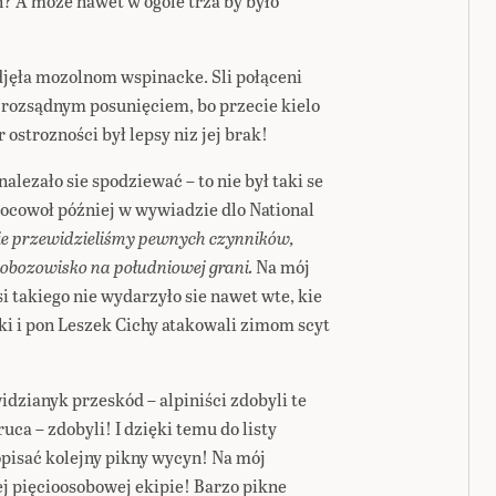
ń? A moze nawet w ogóle trza by było
odjęła mozolnom wspinacke. Sli połąceni
 rozsądnym posunięciem, bo przecie kielo
 ostrozności był lepsy niz jej brak!
alezało sie spodziewać – to nie był taki se
ocowoł później w wywiadzie dlo National
 Nie przewidzieliśmy pewnych czynników,
ł obozowisko na południowej grani.
Na mój
i takiego nie wydarzyło sie nawet wte, kie
ki i pon Leszek Cichy atakowali zimom scyt
dzianyk przeskód – alpiniści zdobyli te
ca – zdobyli! I dzięki temu do listy
pisać kolejny pikny wycyn! Na mój
ej pięcioosobowej ekipie! Barzo pikne