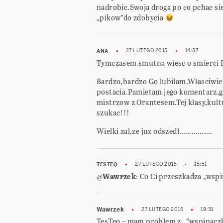
nadrobic.Swoja droga po co pchac sie
„pikow”do zdobycia
27 LUTEGO 2015
14:37
ANA
Tymczasem smutna wiesc o smierci
Bardzo,bardzo Go lubilam.Wlasciwie t
postacia.Pamietam jego komentarz,gd
mistrzow z Orantesem.Tej klasy,kult
szukac!!!
Wielki zal,ze juz odszedl…………….
27 LUTEGO 2015
15:51
TESTEQ
@
Wawrzek
: Co Ci przeszkadza „ws
Wawrzek
27 LUTEGO 2015
19:31
TesTeq – mam problem z „”wspinacz