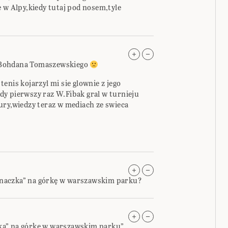
 w Alpy,kiedy tutaj pod nosem,tyle
 Bohdana Tomaszewskiego
enis kojarzyl mi sie glownie z jego
y pierwszy raz W.Fibak gral w turnieju
ury,wiedzy teraz w mediach ze swieca
pinaczka” na górkę w warszawskim parku?
ką” na górkę w warszawskim parku”.