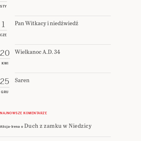
STY
Pan Witkacy i niedźwiedź
1
CZE
Wielkanoc A.D. 34
20
KWI
Saren
25
GRU
NAJNOWSZE KOMENTARZE
Duch z zamku w Niedzicy
Alicja-Irena
o