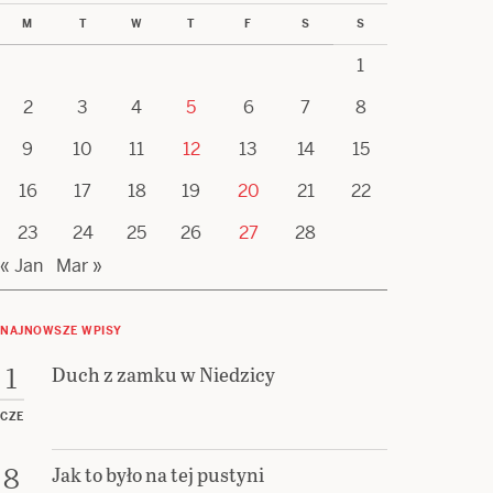
M
T
W
T
F
S
S
1
2
3
4
5
6
7
8
9
10
11
12
13
14
15
16
17
18
19
20
21
22
23
24
25
26
27
28
« Jan
Mar »
NAJNOWSZE WPISY
Duch z zamku w Niedzicy
1
CZE
Jak to było na tej pustyni
8