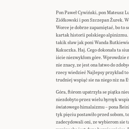
Pon Paweł Cywiński, pon Mateusz Lu
Ziółkowski i pon Szczepan Żurek. Wo
Worce je dobrze zapamiętać, bo to so
kartak historii polskiego alpinizmu.
takik sław jak poni Wanda Rutkiewi
Kukuczka. Haj. Cego dokonała ta siu
iście niezwykłom góre. Wprowdzie nie
nie znacy, ze jest ona łatwo do zdoby
rzecy wiedzieć Najlepsy przykład to 
trudniej wspiąć sie na niego niz na E
Góra, ftórom upatrzyła se piątka nie
niezdobyto przez wielu hyrnyk wspi
światowego himalaizmu – pona Reinh
tyk pięciu postawiło przed sobom, t
zadecydowali oni, ze wybierom sie t