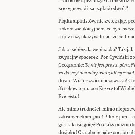
trza by było przełozyć na inksy dzie
zrezygnować i zarządzić odwrót?
Piątka alpinistów, nie zwlekając, p
linkom aseukaryjnom, co było barzo
to juz rozy okazywało sie, ze nadmiar
Jak przebiegała wspinacka? Tak jak n
zwycajny spacerek. Pon Cywiński zb
Geographic:
To nie jest prosta góra.
zaskoczył nas silny wiatr, który zwia
dusiu! Wiater zwioł obozowisko! Cos
35 roków temu pon Krzysztof Wielic
Everestu!
Ale mimo trudności, mimo nieprzewi
sakramenckom góre! Piknie jom – kru
górskik osiągnięć Polaków mozno do
dusicku! Gratulacje nalezom sie cał