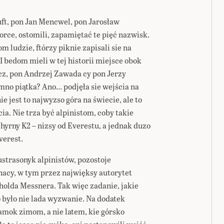
ft, pon Jan Mencwel, pon Jarosław
rce, ostomili, zapamiętać te pięć nazwisk.
m ludzie, ftórzy piknie zapisali sie na
 I bedom mieli w tej historii miejsce obok
cz, pon Andrzej Zawada cy pon Jerzy
mno piątka? Ano… podjęła sie wejścia na
 jest to najwyzso góra na świecie, ale to
cia. Nie trza być alpinistom, coby takie
hyrny K2 – nizsy od Everestu, a jednak duzo
verest.
ustrasonyk alpinistów, pozostoje
nacy, w tym przez najwięksy autorytet
olda Messnera. Tak więc zadanie, jakie
o było nie lada wyzwanie. Na dodatek
amok zimom, a nie latem, kie górsko