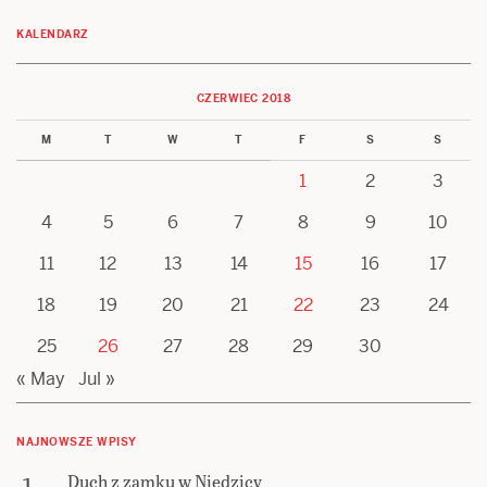
KALENDARZ
CZERWIEC 2018
M
T
W
T
F
S
S
1
2
3
4
5
6
7
8
9
10
11
12
13
14
15
16
17
18
19
20
21
22
23
24
25
26
27
28
29
30
« May
Jul »
NAJNOWSZE WPISY
Duch z zamku w Niedzicy