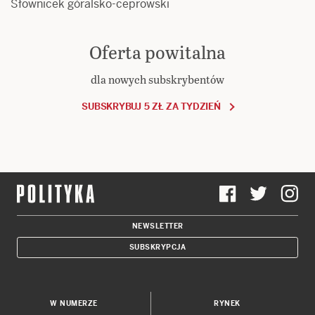
Słownicek góralsko-ceprowski
Oferta powitalna
dla nowych subskrybentów
SUBSKRYBUJ 5 ZŁ ZA TYDZIEŃ
NEWSLETTER
SUBSKRYPCJA
W NUMERZE
RYNEK