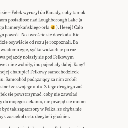
sie – Felek wyrusył do Kanady, coby tamok
nom posiadłość nad Loughborough Lake (a
łego hamerykańskiego orła
). Heeej! Cało
go powrót. No i wreście sie docekała. Kie
dzie ocywiście od rozu je rozpoznali. Ba
 wiadomo cyje, syćka widzieli je po roz
dwa pojazdy nolazły sie pod Felkowym
wet nie zwolniły, ino pojechały dalej. Kany?
 mojej chałupie! Felkowy samochodzicek
ciu. Samochód podązający za nim zrobił
siodł ze swojego auta. Z tego drugiego zaś
głek sie powstrzymać, coby nie zawołać
 do mojego scekania, nie przejął sie mnom
e być tak zapatrzony w Felka, ze chyba nie
k zascekoł o sto decybeli głośniej.