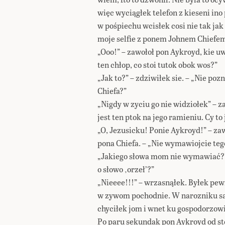
więc wyciągłek telefon z kieseni ino 
w pośpiechu wcisłek cosi nie tak jak 
moje selfie z ponem Johnem Chiefe
„Ooo!” – zawołoł pon Aykroyd, kie uwid
ten chłop, co stoi tutok obok wos?”
„Jak to?” – zdziwiłek sie. – „Nie po
Chiefa?”
„Nigdy w zyciu go nie widziołek” – 
jest ten ptok na jego ramieniu. Cy to 
„O, Jezusicku! Ponie Aykroyd!” – za
pona Chiefa. – „Nie wymawiojcie teg
„Jakiego słowa mom nie wymawiać?” 
o słowo ‚orzeł’?”
„Nieeee!!!” – wrzasnąłek. Byłek pewi
w zywom pochodnie. W narozniku sa
chyciłek jom i wnet ku gospodorzowi
Po paru sekundak pon Aykroyd od stó