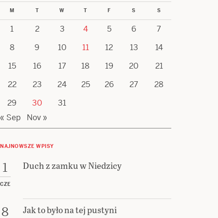
M
T
W
T
F
S
S
1
2
3
4
5
6
7
8
9
10
11
12
13
14
15
16
17
18
19
20
21
22
23
24
25
26
27
28
29
30
31
« Sep
Nov »
NAJNOWSZE WPISY
Duch z zamku w Niedzicy
1
CZE
Jak to było na tej pustyni
8