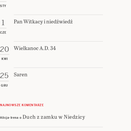
STY
Pan Witkacy i niedźwiedź
1
CZE
Wielkanoc A.D. 34
20
KWI
Saren
25
GRU
NAJNOWSZE KOMENTARZE
Duch z zamku w Niedzicy
Alicja-Irena
o