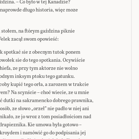
aździna. – Co było w tej Kanadzie?
o naprowde długo historia, więc moze
za stołem, na ftórym gaździna piknie
 Felek zacął swom opowieść:
łek spotkać sie z obecnym tutok ponem
wołek sie do tego spotkania. Ocywiście
iefa, ze przy tym aktorze nie wolno
 zodnym inksym ptoku tego gatunku.
 coby kupić tego orła, a zarozem w trakcie
em? Na scynście – choć wiecie, ze u mnie
rać dutki na sakramencko dobrego prawnika,
sób, ze słowo „orzeł” nie padło w niej ani
ynikało, ze jo wroz z tom posiadłościom nad
drapieznika. Kie umowa była gotowo –
ykroydem i namówić go do podpisania jej