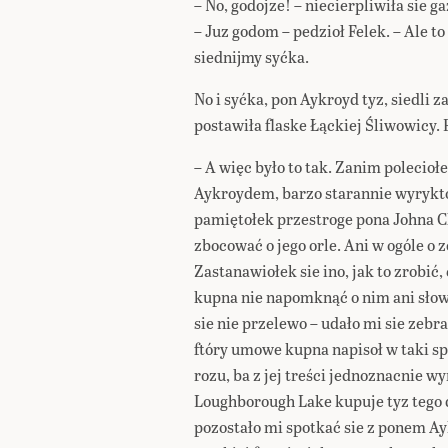
– No, godojze! – niecierpliwiła sie g
– Juz godom – pedzioł Felek. – Ale t
siednijmy syćka.
No i syćka, pon Aykroyd tyz, siedli 
postawiła flaske Łąckiej Śliwowicy.
– A więc było to tak. Zanim polecio
Aykroydem, barzo starannie wyrykto
pamiętołek przestroge pona Johna Ch
zbocować o jego orle. Ani w ogóle o
Zastanawiołek sie ino, jak to zrobić,
kupna nie napomknąć o nim ani słow
sie nie przelewo – udało mi sie zeb
ftóry umowe kupna napisoł w taki spo
rozu, ba z jej treści jednoznacnie w
Loughborough Lake kupuje tyz tego 
pozostało mi spotkać sie z ponem A