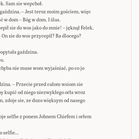
ek. Sam sie wepchoł.
e gaździna. – Jest teroz moim gościem, więc
ść w dom – Bóg w dom. I ślus.
epił sie do wos jako do mnie! – jęknął Felek.
– On sie do wos przycepił? Ba dlocego?
popytała gaździna.
o.
 chyba nie muse wom wyjaśniać, po co jo
dzina. – Przecie przed całom wsiom sie
oby kupić od niego niezwykłego orła wroz
m, zdoje sie, ze duzo więksym od nasego
oje selfie z ponem Johnem Chiefem i orłem
o selfie…