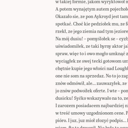
w takiej formie, jakom wyryktowoł m
A potem wynajętym autem pojechołe
Okazało sie, ze pon Aykroyd jest tam
spotkać. Choć kie pedziołek mu, ze f
rzekł, ze jego ziemia nad tym jeziore
Na mój dusiu! – pomyślołek se – cyzb
uświadomiłek, ze taki hyrny aktor j
spraw, więc to i owo mogło umknąć z
wyciągłek ze swej tecki gotowom umow
chętnie kupie jego włości nad Loug
one nie som na sprzedaz. No to jo 
znów odmówił, ale… zauwazyłek, ze
jo znów podwoiłek oferte. I wte – po
dusicku! Syćko wskazywało na to, ze
I zarozem posiadacem najbardziej n
w treść umowy uzgodnionom cene. P
pióro. I juz, juz mioł złozyć podpis…
wiem, fto to dzwonił. Nie była to o