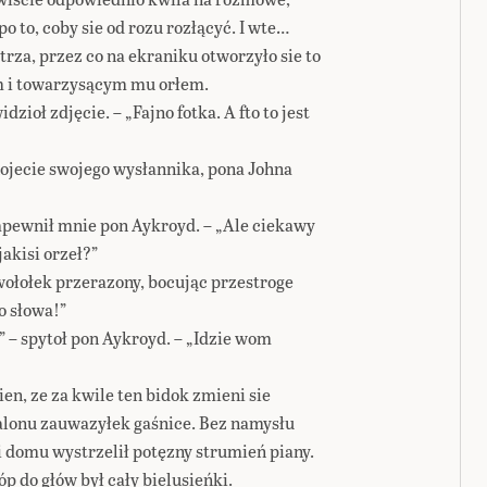
po to, coby sie od rozu rozłącyć. I wte…
trza, przez co na ekraniku otworzyło sie to
m i towarzysącym mu orłem.
zioł zdjęcie. – „Fajno fotka. A fto to jest
znojecie swojego wysłannika, pona Johna
zapewnił mnie pon Aykroyd. – „Ale ciekawy
jakisi orzeł?”
wołołek przerazony, bocując przestroge
o słowa!”
– spytoł pon Aykroyd. – „Idzie wom
en, ze za kwile ten bidok zmieni sie
lonu zauwazyłek gaśnice. Bez namysłu
 domu wystrzelił potęzny strumień piany.
p do głów był cały bielusieńki.