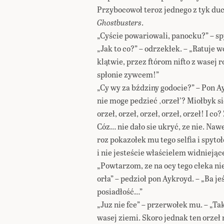
Przybocowoł teroz jednego z tyk duc
Ghostbusters
.
„Cyście powariowali, panocku?” – sp
„Jak to co?” – odrzekłek. – „Ratuje 
klątwie, przez ftórom nifto z wasej 
spłonie zywcem!”
„Cy wy za bździny godocie?” – Pon A
nie moge pedzieć ‚orzeł’? Miołbyk si
orzeł, orzeł, orzeł, orzeł, orzeł! I co
Cóz… nie dało sie ukryć, ze nie. Nawe
roz pokazołek mu tego selfia i spytoł
i nie jesteście właścielem widniejąc
„Powtarzom, ze na ocy tego cłeka nie
orła” – pedzioł pon Aykroyd. – „Ba j
posiadłość…”
„Juz nie fce” – przerwołek mu. – „Ta
wasej ziemi. Skoro jednak ten orzeł 