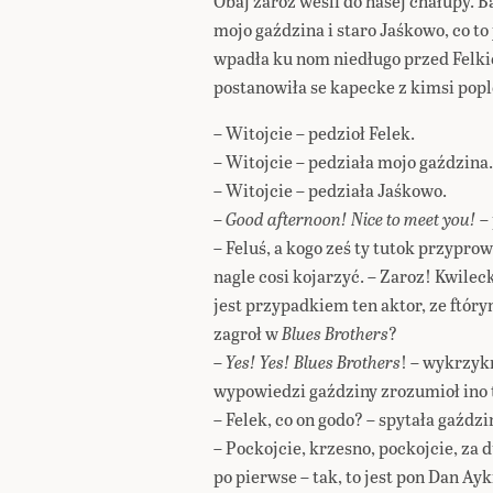
Obaj zaroz wesli do nasej chałupy. B
mojo gaździna i staro Jaśkowo, co to
wpadła ku nom niedługo przed Felki
postanowiła se kapecke z kimsi pop
– Witojcie – pedzioł Felek.
– Witojcie – pedziała mojo gaździna.
– Witojcie – pedziała Jaśkowo.
–
Good afternoon! Nice to meet you!
–
– Feluś, a kogo ześ ty tutok przypro
nagle cosi kojarzyć. – Zaroz! Kwilec
jest przypadkiem ten aktor, ze ftór
zagroł w
Blues Brothers
?
–
Yes! Yes! Blues Brothers
! – wykrzykn
wypowiedzi gaździny zrozumioł ino t
– Felek, co on godo? – spytała gaździ
– Pockojcie, krzesno, pockojcie, za 
po pierwse – tak, to jest pon Dan Ayk