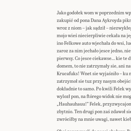
Jako godołek wom w poprzednim wpi
zakupić od pona Dana Aykroyda pik
wroz z niom – jak sądził – niezwyk
mojo wieś niecierpliwie cekała na je
ino Felkowe auto wjechała do wsi, lu
zaroz za nim jechało jesce jedno, nie
pierwsy. Co jesce ciekawse… kie te 
domem, to nie zatrzymały sie, ani na
Krucafuks! Wnet sie wyjaśniło – ku
zatrzymoł sie tuz przy nasym obejś
dokładnie to samo. Po kwili Felek wy
wylozł pon, na ftórego widok nie mo
„Hauhauhauu!” Felek, przyzwycajony
zbytnio. Ten drugi pon zaś zdawoł si
zwróciłby na mnie uwagi, nawet kieby