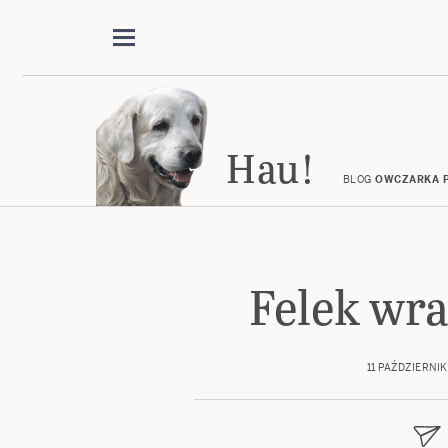
Hau!
BLOG
OWCZARKA P
Felek wr
11 PAŹDZIERNIK