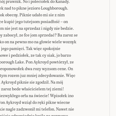
ój prawnik. No i poleciołek do Kanady.
k nad to pikne jezioro Loughborough.
ok obecny. Piknie udało mi sie z nim
ce kupić jego tutejsom posiadłość – on
m nie jest na sprzedaz i nigdy nie bedzie.
y zabocył, ze fce jom sprzedać? Ba zaroz se
ako on na pewno mo na głowie wiele woznyk
 jego pamięci. Tak więc spokojnie
e i pedziołek, ze tak cy siak, jo barzo
hborough Lake. Pon Aykroyd powtórzył, ze
zaproponowołek dwa rozy wyzsom cene. On
 tym rozem juz mniej zdecydowanie. Więc
n Aykroyd piknie sie zgodził. Na mój
 zaroz bede właścicielem tej ziemi!
iezwykłego orła na świecie! Wpisołek ino
on Aykroyd wziął do ręki pikne wiecne
 kie nagle zadzwonił mi telefon. Nawet nie
cywiście odpowiednio kwila na rozmowe,