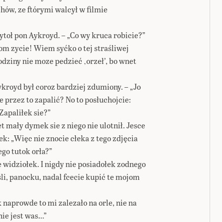
hów, ze ftórymi walcył w filmie
ytoł pon Aykroyd. – „Co wy kruca robicie?”
wom zycie! Wiem syćko o tej straśliwej
rodziny nie moze pedzieć ‚orzeł’, bo wnet
ykroyd był coroz bardziej zdumiony. – „Jo
e przez to zapalić? No to posłuchojcie:
? Zapaliłek sie?”
t mały dymek sie z niego nie ulotnił. Jesce
ek: „Więc nie znocie cłeka z tego zdjęcia
ego tutok orła?”
 widziołek. I nigdy nie posiadołek zodnego
eśli, panocku, nadal fcecie kupić te mojom
k naprowde to mi zalezało na orle, nie na
nie jest was…”