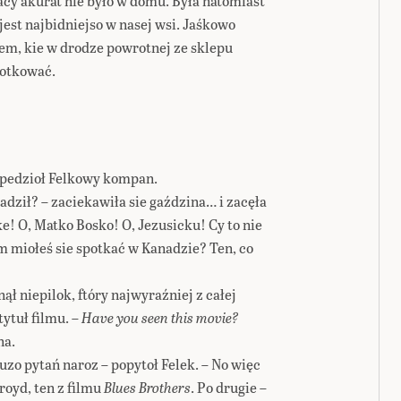
acy akurat nie było w domu. Była natomiast
 jest najbidniejso w nasej wsi. Jaśkowo
em, kie w drodze powrotnej ze sklepu
lotkować.
 pedzioł Felkowy kompan.
wadził? – zaciekawiła sie gaździna… i zacęła
ke! O, Matko Bosko! O, Jezusicku! Cy to nie
ym miołeś sie spotkać w Kanadzie? Ten, co
ął niepilok, ftóry najwyraźniej z całej
ytuł filmu. –
Have you seen this movie?
na.
duzo pytań naroz – popytoł Felek. – No więc
royd, ten z filmu
Blues Brothers
. Po drugie –