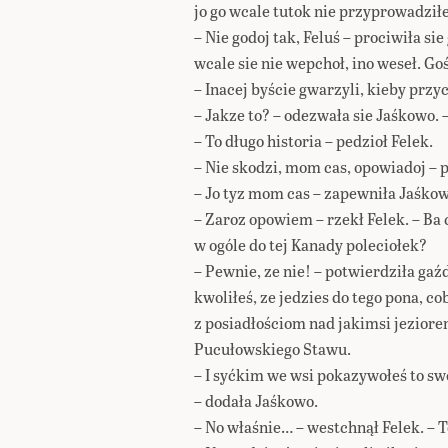
jo go wcale tutok nie przyprowadził
– Nie godoj tak, Feluś – prociwiła si
wcale sie nie wepchoł, ino weseł. Go
– Inacej byście gwarzyli, kieby przyc
– Jakze to? – odezwała sie Jaśkowo. 
– To długo historia – pedzioł Felek.
– Nie skodzi, mom cas, opowiadoj – 
– Jo tyz mom cas – zapewniła Jaśkow
– Zaroz opowiem – rzekł Felek. – Ba
w ogóle do tej Kanady poleciołek?
– Pewnie, ze nie! – potwierdziła gaź
kwoliłeś, ze jedzies do tego pona, c
z posiadłościom nad jakimsi jeziore
Pucułowskiego Stawu.
– I syćkim we wsi pokazywołeś to sw
– dodała Jaśkowo.
– No właśnie… – westchnął Felek. – T