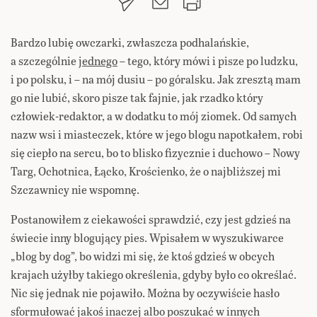
Bardzo lubię owczarki, zwłaszcza podhalańskie,
a szczególnie
jednego
– tego, który mówi i pisze po ludzku,
i po polsku, i – na mój dusiu – po góralsku. Jak zresztą mam
go nie lubić, skoro pisze tak fajnie, jak rzadko który
człowiek-redaktor, a w dodatku to mój ziomek. Od samych
nazw wsi i miasteczek, które w jego blogu napotkałem, robi
się ciepło na sercu, bo to blisko fizycznie i duchowo – Nowy
Targ, Ochotnica, Łącko, Krościenko, że o najbliższej mi
Szczawnicy nie wspomnę.
Postanowiłem z ciekawości sprawdzić, czy jest gdzieś na
świecie inny blogujący pies. Wpisałem w wyszukiwarce
„blog by dog”, bo widzi mi się, że ktoś gdzieś w obcych
krajach użyłby takiego określenia, gdyby było co określać.
Nic się jednak nie pojawiło. Można by oczywiście hasło
sformułować jakoś inaczej albo poszukać w innych