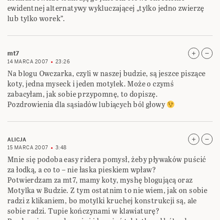
ewidentnej alternatywy wykluczającej „tylko jedno zwierzę
lub tylko worek”.
mt7
14 MARCA 2007
23:26
Na blogu Owczarka, czyli w naszej budzie, są jeszce piszące
koty, jedna myseck i jeden motylek. Może o czymś
zabacyłam, jak sobie przypomnę, to dopiszę.
Pozdrowienia dla sąsiadów lubiących ból głowy
ALICJA
15 MARCA 2007
3:48
Mnie się podoba easy ridera pomysł, żeby pływaków puścić
za łodką, a co to – nie łaska pieskiem wpław?
Potwierdzam za mt7, mamy koty, myshę blogującą oraz
Motylka w Budzie. Z tym ostatnim to nie wiem, jak on sobie
radzi z klikaniem, bo motylki kruchej konstrukcji są, ale
sobie radzi. Tupie kończynami w klawiaturę?