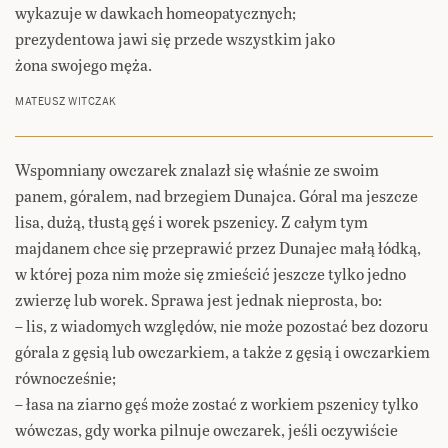
wykazuje w dawkach homeopatycznych;
prezydentowa jawi się przede wszystkim jako
żona swojego męża.
MATEUSZ WITCZAK
Wspomniany owczarek znalazł się właśnie ze swoim
panem, góralem, nad brzegiem Dunajca. Góral ma jeszcze
lisa, dużą, tłustą gęś i worek pszenicy. Z całym tym
majdanem chce się przeprawić przez Dunajec małą łódką,
w której poza nim może się zmieścić jeszcze tylko jedno
zwierzę lub worek. Sprawa jest jednak nieprosta, bo:
– lis, z wiadomych względów, nie może pozostać bez dozoru
górala z gęsią lub owczarkiem, a także z gęsią i owczarkiem
równocześnie;
– łasa na ziarno gęś może zostać z workiem pszenicy tylko
wówczas, gdy worka pilnuje owczarek, jeśli oczywiście