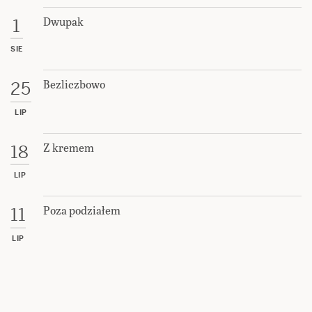
Dwupak
1
SIE
Bezliczbowo
25
LIP
Z kremem
18
LIP
Poza podziałem
11
LIP