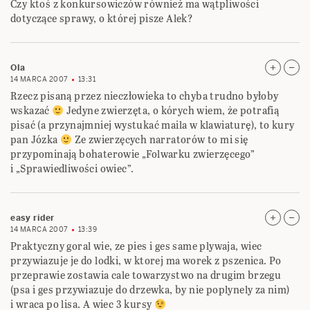
Czy ktoś z konkursowiczów również ma wątpliwości
dotyczące sprawy, o której pisze Alek?
Ola
14 MARCA 2007
13:31
Rzecz pisaną przez nieczłowieka to chyba trudno byłoby
wskazać
Jedyne zwierzęta, o kórych wiem, że potrafią
pisać (a przynajmniej wystukać maila w klawiaturę), to kury
pan Józka
Ze zwierzęcych narratorów to mi się
przypominają bohaterowie „Folwarku zwierzęcego”
i „Sprawiedliwości owiec”.
easy rider
14 MARCA 2007
13:39
Praktyczny goral wie, ze pies i ges same plywaja, wiec
przywiazuje je do lodki, w ktorej ma worek z pszenica. Po
przeprawie zostawia cale towarzystwo na drugim brzegu
(psa i ges przywiazuje do drzewka, by nie poplynely za nim)
i wraca po lisa. A wiec 3 kursy