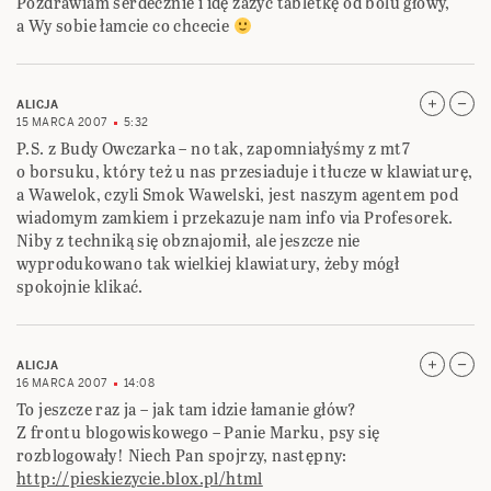
Pozdrawiam serdecznie i idę zażyć tabletkę od bólu głowy,
a Wy sobie łamcie co chcecie
ALICJA
15 MARCA 2007
5:32
P.S. z Budy Owczarka – no tak, zapomniałyśmy z mt7
o borsuku, który też u nas przesiaduje i tłucze w klawiaturę,
a Wawelok, czyli Smok Wawelski, jest naszym agentem pod
wiadomym zamkiem i przekazuje nam info via Profesorek.
Niby z techniką się obznajomił, ale jeszcze nie
wyprodukowano tak wielkiej klawiatury, żeby mógł
spokojnie klikać.
ALICJA
16 MARCA 2007
14:08
To jeszcze raz ja – jak tam idzie łamanie głów?
Z frontu blogowiskowego – Panie Marku, psy się
rozblogowały! Niech Pan spojrzy, następny:
http://pieskiezycie.blox.pl/html