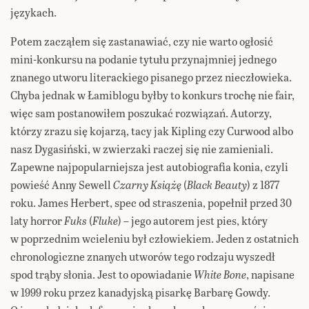
językach.
Potem zacząłem się zastanawiać, czy nie warto ogłosić
mini-konkursu na podanie tytułu przynajmniej jednego
znanego utworu literackiego pisanego przez nieczłowieka.
Chyba jednak w Łamiblogu byłby to konkurs trochę nie fair,
więc sam postanowiłem poszukać rozwiązań. Autorzy,
którzy zrazu się kojarzą, tacy jak Kipling czy Curwood albo
nasz Dygasiński, w zwierzaki raczej się nie zamieniali.
Zapewne najpopularniejsza jest autobiografia konia, czyli
powieść Anny Sewell
Czarny Książę
(
Black Beauty
) z 1877
roku. James Herbert, spec od straszenia, popełnił przed 30
laty horror
Fuks
(
Fluke
) – jego autorem jest pies, który
w poprzednim wcieleniu był człowiekiem. Jeden z ostatnich
chronologiczne znanych utworów tego rodzaju wyszedł
spod trąby słonia. Jest to opowiadanie
White Bone
, napisane
w 1999 roku przez kanadyjską pisarkę Barbarę Gowdy.