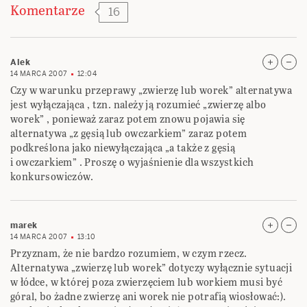
Komentarze
16
Alek
14 MARCA 2007
12:04
Czy w warunku przeprawy „zwierzę lub worek” alternatywa
jest wyłączająca , tzn. należy ją rozumieć „zwierzę albo
worek” , ponieważ zaraz potem znowu pojawia się
alternatywa „z gęsią lub owczarkiem” zaraz potem
podkreślona jako niewyłączająca „a także z gęsią
i owczarkiem” . Proszę o wyjaśnienie dla wszystkich
konkursowiczów.
marek
14 MARCA 2007
13:10
Przyznam, że nie bardzo rozumiem, w czym rzecz.
Alternatywa „zwierzę lub worek” dotyczy wyłącznie sytuacji
w łódce, w której poza zwierzęciem lub workiem musi być
góral, bo żadne zwierzę ani worek nie potrafią wiosłować:).