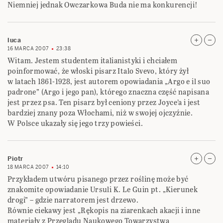
Niemniej jednak Owczarkowa Buda nie ma konkurencji!
luca
16 MARCA 2007
23:38
Witam. Jestem studentem italianistyki i chciałem
poinformować, że włoski pisarz Italo Svevo, który żył
w latach 1861-1928, jest autorem opowiadania „Argo e il suo
padrone” (Argo i jego pan), którego znaczna część napisana
jest przez psa. Ten pisarz był ceniony przez Joyce’a i jest
bardziej znany poza Włochami, niż w swojej ojczyźnie.
W Polsce ukazały się jego trzy powieści.
Piotr
18 MARCA 2007
14:10
Przykładem utwóru pisanego przez roślinę może być
znakomite opowiadanie Ursuli K. Le Guin pt. „Kierunek
drogi” – gdzie narratorem jest drzewo.
Równie ciekawy jest „Rękopis na ziarenkach akacji i inne
materiały z Przeglądu Naukowego Towarzystwa