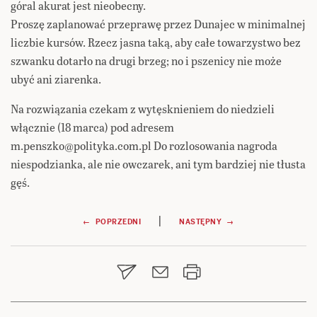
góral akurat jest nieobecny.
Proszę zaplanować przeprawę przez Dunajec w minimalnej
liczbie kursów. Rzecz jasna taką, aby całe towarzystwo bez
szwanku dotarło na drugi brzeg; no i pszenicy nie może
ubyć ani ziarenka.
Na rozwiązania czekam z wytęsknieniem do niedzieli
włącznie (18 marca) pod adresem
m.penszko@polityka.com.pl Do rozlosowania nagroda
niespodzianka, ale nie owczarek, ani tym bardziej nie tłusta
gęś.
Nawigacja
|
← POPRZEDNI
NASTĘPNY →
wpisu