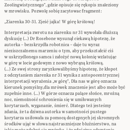
Zoolingwistycznego”, gdzie opisuje się rękopis znaleziony
w mrowisku. Pozwolę sobię zacytowac fragment:
„Ziarenka 30-31. Zjeść jajka! W górę królową!
Interpretacja zwrotu na ziarenku nr 31 wywołała dłuższą
dyskusję (…) Dr Rosebone wysunął ciekawą hipotezę, że
autorka – bezskrzydła robotnica – daje tu wyraz
nieziszczalnemu marzeniu o tym, aby przekształcić ciś
w uskrzydlonego samca i założyć nową kolonię wzlatując
w górę w locie godowym z nowo wybrąną królową.
(…) Ze swej strony zaryzkowalibyśmy hipotezę, że kłopot
z odczytaniem ziarenka nr 31 wynika z antopocentrycznej
interpretacji wyrażenia „w górę”, Dla nas w górę oznacza
kierunek pomyślny,dla mrówek znaczenie jest albo może być
zupełnie inne. (…) W górze oznacza palące słońce, mroźną
noc, niemożność schronienia się w umiłowanych
korytarzach, wygananie, śmierć. Dlatego też jesteśmy
zdania, że ta dziwna autorka w samotności pustego
korytarza usiłowała za pomocą dostępnych jej skromnych
środków ująć w słowa najstraszniejsze bluźnierstwo, na
jakie może zdobyć się mrówka, i że właściwe odczytanie