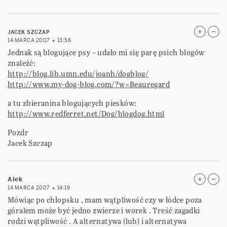
JACEK SZCZAP
14 MARCA 2007
13:56
Jednak są blogujące psy – udało mi się parę psich blogów
znaleźć:
http://blog.lib.umn.edu/joanh/dogblog/
http://www.my-dog-blog.com/?w=Beauregard
a tu zbieranina blogujących piesków:
http://www.redferret.net/Dog/blogdog.html
Pozdr
Jacek Szczap
Alek
14 MARCA 2007
14:19
Mówiąc po chłopsku , mam wątpliwość czy w łódce poza
góralem może być jedno zwierze i worek . Treść zagadki
rodzi wątpliwość . A alternatywa (lub) i alternatywa