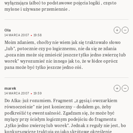
wyłączająca (albo) to podstawowe pojęcia logiki , często
mylone i używane przemiennie .
Ola
14 MARCA 2007
19:58
Moim zdaniem, choćby nie wiem jak się traktowało słowo
„lub”, potocznie czy po logicznemu, nie da się ze zdania
„poza nim może się zmieścić jeszcze tylko jedno zwierzę lub
worek” wyrozumieć nic innego jak to, że w łódce oprócz
pana może być tylko jeszcze jedno cóś.
marek
14 MARCA 2007
19:59
Do Alka: już rozumiem. Fragment „z gęsią i owczarkiem
równocześnie” nie jest konieczny – dodałem go, żeby
podkreślić tę ewentualność. Zgadzam się, że może być
mylący przy ścisłym logicznym podejściu do fragmentu
„tylko jedno zwierzę lub worek”. Jednak z reguły nie jest, bo
konkursowicze traktują go jako skrótowe określenie