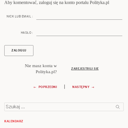
Aby komentować, zaloguj się na konto portalu Polityka.pl
NICK LUB EMAIL :
HASŁO :
Nie masz konta w
ZAREJESTRUJ SIĘ
Polityka.pl?
Nawigacja
|
← POPRZEDNI
NASTĘPNY →
wpisu
Szukaj:
KALENDARZ