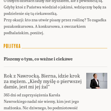
O innych dziełach fauny nie słyszałem, ale z pewnością są.
Gdyby ktoś z Państwa wiedział o jakimś, wdzięczny będę za
podzielenie się tą ciekawostką.
Przy okazji: kto zna utwór pisany przez roślinę? To zagadka
pozakonkursowa. A konkursowa, z owczarkiem
podhalańskim, poniżej.
Piszemy o tym, co ważne i ciekawe
Rok z Nawrocką. Bierna, idzie krok
za mężem. „Kiedy myślę o pierwszej
damie, jest mi jej żal”
365 dni od zaprzysiężenia Karola
Nawrockiego nadal nie wiemy, kim jest jego
małżonka. Nic dziwnego, bo podmiotowość