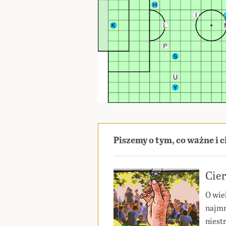
Piszemy o tym, co ważne i 
Cier
O wie
najmn
niest