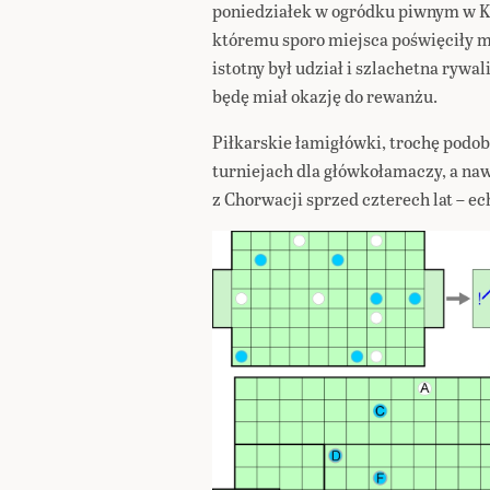
poniedziałek w ogródku piwnym w K
któremu sporo miejsca poświęciły 
istotny był udział i szlachetna rywal
będę miał okazję do rewanżu.
Piłkarskie łamigłówki, trochę podob
turniejach dla główkołamaczy, a naw
z Chorwacji sprzed czterech lat – e