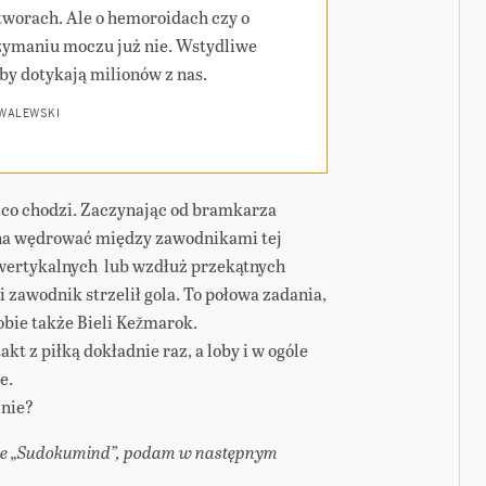
worach. Ale o hemoroidach czy o
zymaniu moczu już nie. Wstydliwe
by dotykają milionów z nas.
 WALEWSKI
 co chodzi. Zaczynając od bramkarza
na wędrować między zawodnikami tej
 wertykalnych lub wzdłuż przekątnych
ni zawodnik strzelił gola. To połowa zadania,
bie także Bieli Kežmarok.
t z piłką dokładnie raz, a loby i w ogóle
e.
 nie?
ie „Sudokumind”, podam w następnym