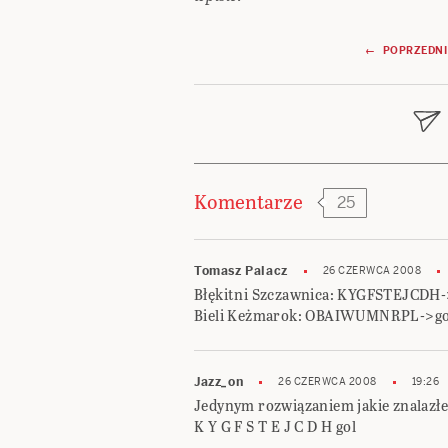
Nawigacja
← POPRZEDNI
wpisu
Komentarze
25
Tomasz Palacz
26 CZERWCA 2008
Błękitni Szczawnica: KYGFSTEJCDH-
Bieli Keżmarok: OBAIWUMNRPL->go
Jazz_on
26 CZERWCA 2008
19:26
Jedynym rozwiązaniem jakie znalazłe
K Y G F S T E J C D H gol