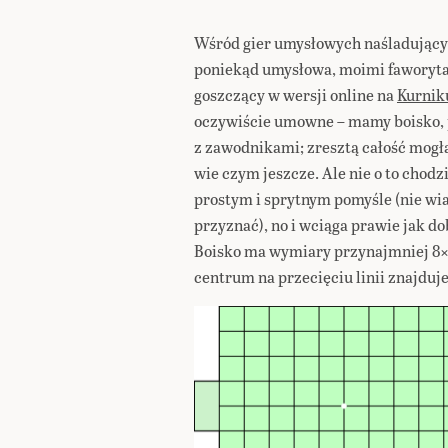
Wśród gier umysłowych naśladujących
poniekąd umysłowa, moimi faworytam
goszczący w wersji online na
Kurnik
oczywiście umowne – mamy boisko, pi
z zawodnikami; zresztą całość mogła
wie czym jeszcze. Ale nie o to chodz
prostym i sprytnym pomyśle (nie wia
przyznać), no i wciąga prawie jak d
Boisko ma wymiary przynajmniej 8×1
centrum na przecięciu linii znajduje 