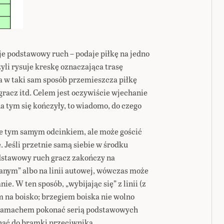
e podstawowy ruch – podaje piłkę na jedno
yli rysuje kreskę oznaczająca trasę
a w taki sam sposób przemieszcza piłkę
racz itd. Celem jest oczywiście wjechanie
na tym się kończyły, to wiadomo, do czego
ie tym samym odcinkiem, ale może gościć
 Jeśli przetnie samą siebie w środku
 podstawowy ruch gracz zakończy na
nym” albo na linii autowej, wówczas może
. W ten sposób, „wybijając się” z linii (z
m na boisko; brzegiem boiska nie wolno
 zamachem pokonać serią podstawowych
hać do bramki przeciwnika.