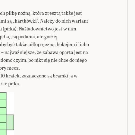
 piłkę nożną, która zresztą także jest
i są „kartkówki”. Należy do nich wariant
u
(piłka). Naśladownictwo jest w nim
łkę, są podania, ale gorzej
by być także piłką ręczną, hokejem i licho
i – najważniejsze, że zabawa oparta jest na
domo czyim, bo nikt się nie chce do niego
obry mecz.
0 kratek, zaznaczone są bramki, a w
się piłka.