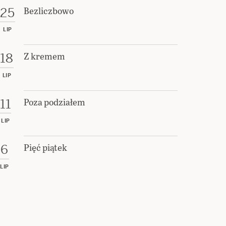
Bezliczbowo
25
LIP
Z kremem
18
LIP
Poza podziałem
11
LIP
Pięć piątek
6
LIP