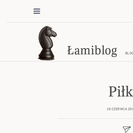
Łamiblog
BLO
Pił
26 CZERWCA 20