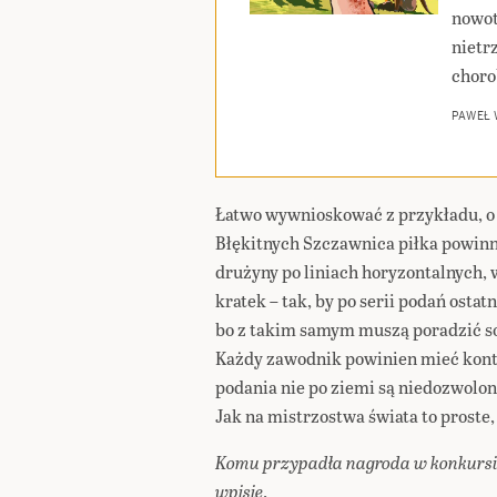
nowot
nietr
choro
PAWEŁ
Łatwo wywnioskować z przykładu, o
Błękitnych Szczawnica piłka powin
drużyny po liniach horyzontalnych,
kratek – tak, by po serii podań ostat
bo z takim samym muszą poradzić so
Każdy zawodnik powinien mieć kontak
podania nie po ziemi są niedozwolon
Jak na mistrzostwa świata to proste,
Komu przypadła nagroda w konkurs
wpisie
.