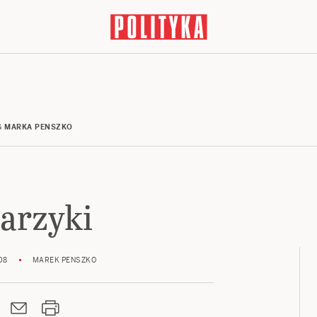
G
MARKA PENSZKO
karzyki
08
MAREK PENSZKO