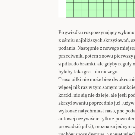
Po gwizdku rozpoczynający wykonuj
z ośmiu najbliższych skrzyżowań, cz
podania. Następnie z nowego miejsc
przeciwnik, potem znowu pierwszy g
z piłką do bramki, ale gdyby reguły 
byłaby taka gra – do niczego.
Trasa piłki nie może biec dwukrotn
więcej niż raz w tym samym punkcie.
kratki, nic się nie dzieje, ale jeśli
skrzyżowaniu poprzednio już „używa
wykonać natychmiast następne podanie
autowej oczywiście tylko z powrote
prowadzić piłki), można za jednym
ruchów spory dystans, a nawet wjec