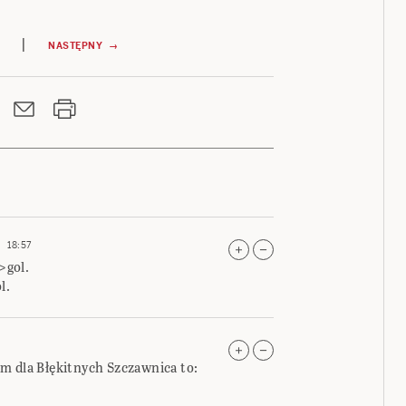
|
NASTĘPNY →
18:57
>gol.
l.
m dla Błękitnych Szczawnica to: