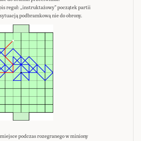
is reguł: „instruktażowy” początek partii
sytuacją podbramkową nie do obrony.
 miejsce podczas rozegranego w miniony