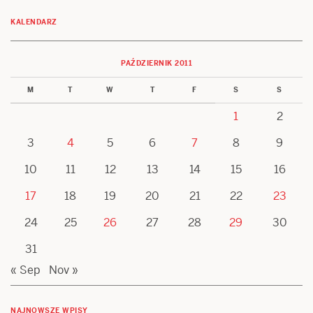
KALENDARZ
PAŹDZIERNIK 2011
M
T
W
T
F
S
S
1
2
3
4
5
6
7
8
9
10
11
12
13
14
15
16
17
18
19
20
21
22
23
24
25
26
27
28
29
30
31
« Sep
Nov »
NAJNOWSZE WPISY