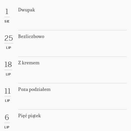
Dwupak
1
SIE
Bezliczbowo
25
LIP
Z kremem
18
LIP
Poza podziałem
11
LIP
Pięć piątek
6
LIP