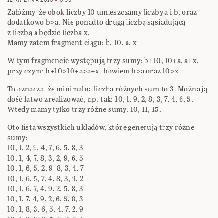
12 KWIETNIA 2016
6:55
Załóżmy, że obok liczby 10 umieszczamy liczby a i b, oraz
dodatkowo b>a. Nie ponadto drugą liczbą sąsiadującą
z liczbą a będzie liczba x.
Mamy zatem fragment ciągu: b, 10, a, x
W tym fragmencie występują trzy sumy: b+10, 10+a, a+x,
przy czym: b+10>10+a>a+x, bowiem b>a oraz 10>x.
To oznacza, że minimalna liczba różnych sum to 3. Można ją
dość łatwo zrealizować, np. tak: 10, 1, 9, 2, 8, 3, 7, 4, 6, 5.
Wtedy mamy tylko trzy różne sumy: 10, 11, 15.
Oto lista wszystkich układów, które generują trzy różne
sumy:
10, 1, 2, 9, 4, 7, 6, 5, 8, 3
10, 1, 4, 7, 8, 3, 2, 9, 6, 5
10, 1, 6, 5, 2, 9, 8, 3, 4, 7
10, 1, 6, 5, 7, 4, 8, 3, 9, 2
10, 1, 6, 7, 4, 9, 2, 5, 8, 3
10, 1, 7, 4, 9, 2, 6, 5, 8, 3
10, 1, 8, 3, 6, 5, 4, 7, 2, 9