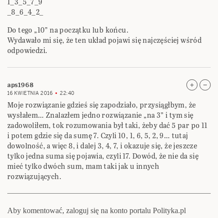
1_3_5_7_9
_8_6_4_2_
Do tego „10” na początku lub końcu.
Wydawało mi się, że ten układ pojawi się najczęściej wśród
odpowiedzi.
aps1968
16 KWIETNIA 2016
22:40
Moje rozwiązanie gdzieś się zapodziało, przysiągłbym, że
wysłałem… Znalazłem jedno rozwiązanie „na 3” i tym się
zadowoliłem, tok rozumowania był taki, żeby dać 5 par po 11
i potem gdzie się da sumę 7. Czyli 10, 1, 6, 5, 2, 9… tutaj
dowolność, a więc 8, i dalej 3, 4, 7, i okazuje się, że jeszcze
tylko jedna suma się pojawia, czyli 17. Dowód, że nie da się
mieć tylko dwóch sum, mam taki jak u innych
rozwiązujących.
Aby komentować, zaloguj się na konto portalu Polityka.pl