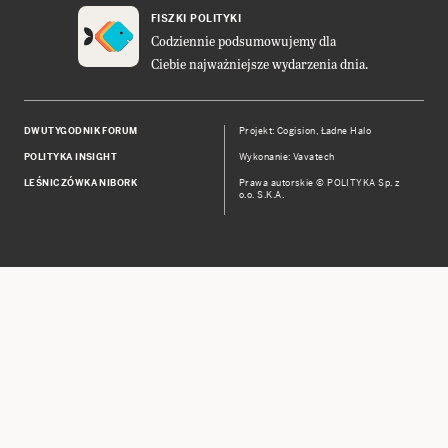
FISZKI POLITYKI
Codziennie podsumowujemy dla
Ciebie najważniejsze wydarzenia dnia.
DWUTYGODNIK FORUM
Projekt:
Cogision
,
Ładne Halo
POLITYKA INSIGHT
Wykonanie: Vavatech
LEŚNICZÓWKA NIBORK
Prawa autorskie © POLITYKA Sp. z
o.o. S.K.A.