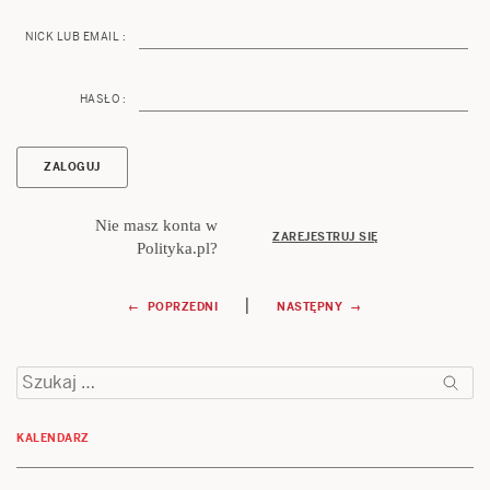
NICK LUB EMAIL :
HASŁO :
Nie masz konta w
ZAREJESTRUJ SIĘ
Polityka.pl?
Nawigacja
|
← POPRZEDNI
NASTĘPNY →
wpisu
Szukaj:
KALENDARZ