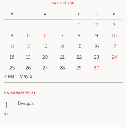
KWIECIEŃ 2016
M
T
W
T
F
S
S
1
2
3
4
5
6
7
8
9
10
11
12
13
14
15
16
17
18
19
20
21
22
23
24
25
26
27
28
29
30
« Mar
May »
NAJNOWSZE WPISY
Dwupak
1
SIE