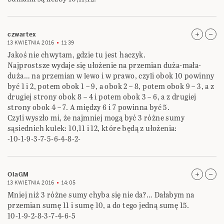
czwartex
13 KWIETNIA 2016
11:39
Jakoś nie chwytam, gdzie tu jest haczyk.
Najprostsze wydaje się ułożenie na przemian duża-mała-
duża… na przemian w lewo i w prawo, czyli obok 10 powinny
być 1 i 2, potem obok 1 – 9, a obok 2 – 8, potem obok 9 – 3, a z
drugiej strony obok 8 – 4 i potem obok 3 – 6, a z drugiej
strony obok 4 – 7. A między 6 i 7 powinna być 5.
Czyli wyszło mi, że najmniej mogą być 3 różne sumy
sąsiednich kulek: 10,11 i 12, które będą z ułożenia:
-10-1-9-3-7-5-6-4-8-2-
OlaGM
13 KWIETNIA 2016
14:05
Mniej niż 3 różne sumy chyba się nie da?… Dałabym na
przemian sumę 11 i sumę 10, a do tego jedną sumę 15.
10-1-9-2-8-3-7-4-6-5