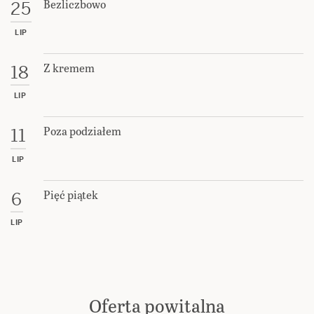
Bezliczbowo
25
LIP
Z kremem
18
LIP
Poza podziałem
11
LIP
Pięć piątek
6
LIP
Oferta powitalna