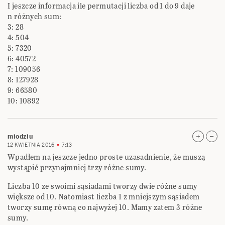
I jeszcze informacja ile permutacji liczba od 1 do 9 daje
n różnych sum:
3: 28
4: 504
5: 7320
6: 40572
7: 109056
8: 127928
9: 66580
10: 10892
miodziu
12 KWIETNIA 2016
7:13
Wpadłem na jeszcze jedno proste uzasadnienie, że muszą
wystąpić przynajmniej trzy różne sumy.
Liczba 10 ze swoimi sąsiadami tworzy dwie różne sumy
większe od 10. Natomiast liczba 1 z mniejszym sąsiadem
tworzy sumę równą co najwyżej 10. Mamy zatem 3 różne
sumy.