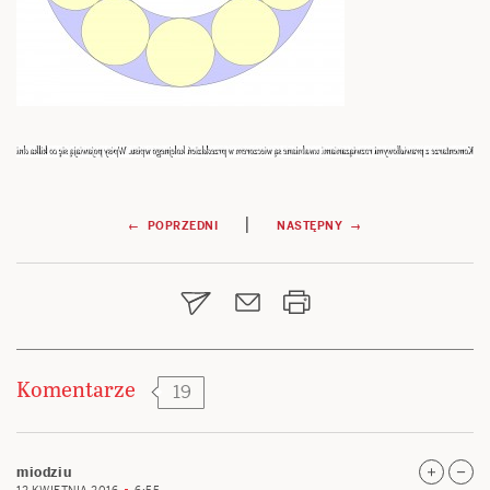
Nawigacja
|
← POPRZEDNI
NASTĘPNY →
wpisu
Komentarze
19
miodziu