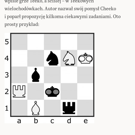
wpisie grze Teeko, a ściślej – w Teekowych
wielochodówkach. Autor nazwał swój pomysł Cheeko
i poparł propozycję kilkoma ciekawymi zadaniami. Oto
prosty przykład: