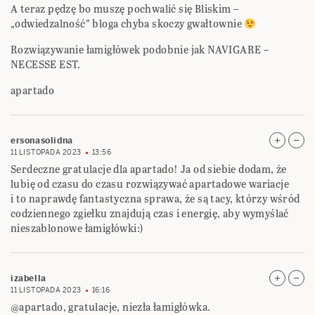
A teraz pędzę bo muszę pochwalić się Bliskim –
„odwiedzalność” bloga chyba skoczy gwałtownie
Rozwiązywanie łamigłówek podobnie jak NAVIGARE –
NECESSE EST.
apartado
ersonasolidna
11 LISTOPADA 2023
13:56
Serdeczne gratulacje dla apartado! Ja od siebie dodam, że
lubię od czasu do czasu rozwiązywać apartadowe wariacje
i to naprawdę fantastyczna sprawa, że są tacy, którzy wśród
codziennego zgiełku znajdują czas i energię, aby wymyślać
nieszablonowe łamigłówki:)
izabella
11 LISTOPADA 2023
16:16
@apartado, gratulacje, niezła łamigłówka.