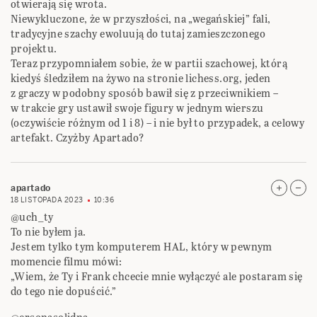
otwierają się wrota.
Niewykluczone, że w przyszłości, na „wegańskiej” fali,
tradycyjne szachy ewoluują do tutaj zamieszczonego
projektu.
Teraz przypomniałem sobie, że w partii szachowej, którą
kiedyś śledziłem na żywo na stronie lichess.org, jeden
z graczy w podobny sposób bawił się z przeciwnikiem –
w trakcie gry ustawił swoje figury w jednym wierszu
(oczywiście różnym od 1 i 8) – i nie był to przypadek, a celowy
artefakt. Czyżby Apartado?
apartado
18 LISTOPADA 2023
10:36
@uch_ty
To nie byłem ja.
Jestem tylko tym komputerem HAL, który w pewnym
momencie filmu mówi:
„Wiem, że Ty i Frank chcecie mnie wyłączyć ale postaram się
do tego nie dopuścić.”