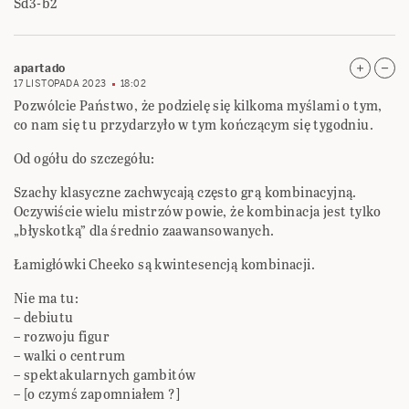
Sd3-b2
apartado
17 LISTOPADA 2023
18:02
Pozwólcie Państwo, że podzielę się kilkoma myślami o tym,
co nam się tu przydarzyło w tym kończącym się tygodniu.
Od ogółu do szczegółu:
Szachy klasyczne zachwycają często grą kombinacyjną.
Oczywiście wielu mistrzów powie, że kombinacja jest tylko
„błyskotką” dla średnio zaawansowanych.
Łamigłówki Cheeko są kwintesencją kombinacji.
Nie ma tu:
– debiutu
– rozwoju figur
– walki o centrum
– spektakularnych gambitów
– [o czymś zapomniałem ?]