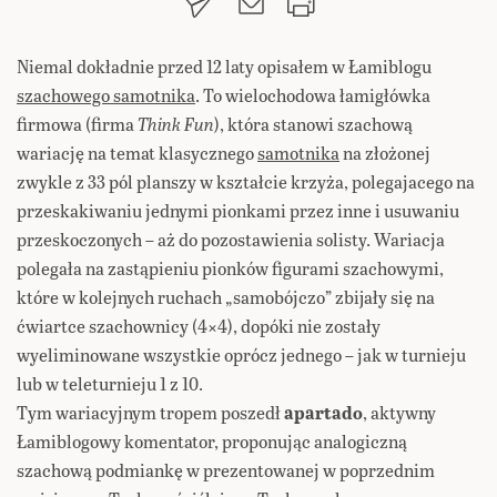
Niemal dokładnie przed 12 laty opisałem w Łamiblogu
szachowego samotnika
. To wielochodowa łamigłówka
firmowa (firma
Think Fun
), która stanowi szachową
wariację na temat klasycznego
samotnika
na złożonej
zwykle z 33 pól planszy w kształcie krzyża, polegajacego na
przeskakiwaniu jednymi pionkami przez inne i usuwaniu
przeskoczonych – aż do pozostawienia solisty. Wariacja
polegała na zastąpieniu pionków figurami szachowymi,
które w kolejnych ruchach „samobójczo” zbijały się na
ćwiartce szachownicy (4×4), dopóki nie zostały
wyeliminowane wszystkie oprócz jednego – jak w turnieju
lub w teleturnieju 1 z 10.
Tym wariacyjnym tropem poszedł
apartado
, aktywny
Łamiblogowy komentator, proponując analogiczną
szachową podmiankę w prezentowanej w poprzednim