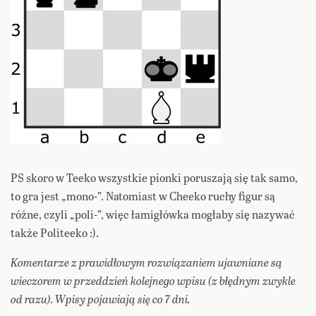
PS skoro w Teeko wszystkie pionki poruszają się tak samo,
to gra jest „mono-”. Natomiast w Cheeko ruchy figur są
różne, czyli „poli-”, więc łamigłówka mogłaby się nazywać
także Politeeko :).
Komentarze z prawidłowym rozwiązaniem ujawniane są
wieczorem w przeddzień kolejnego wpisu (z błędnym zwykle
od razu). Wpisy pojawiają się co 7 dni.