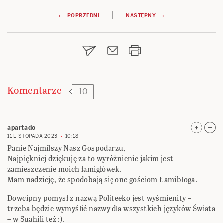
Nawigacja
|
← POPRZEDNI
NASTĘPNY →
wpisu
Komentarze
10
apartado
11 LISTOPADA 2023
10:18
Panie Najmilszy Nasz Gospodarzu,
Najpiękniej dziękuję za to wyróżnienie jakim jest
zamieszczenie moich łamigłówek.
Mam nadzieję, że spodobają się one gościom Łamibloga.
Dowcipny pomysł z nazwą Politeeko jest wyśmienity –
trzeba będzie wymyślić nazwy dla wszystkich języków Świata
– w Suahili też :).