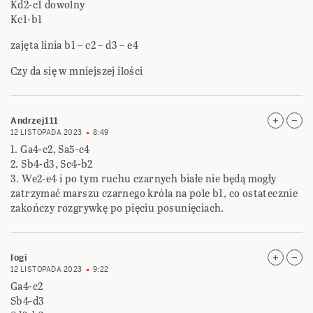
Kd2-c1 dowolny
Kc1-b1
zajęta linia b1 – c2 – d3 – e4
Czy da się w mniejszej ilości
Andrzej111
12 LISTOPADA 2023
8:49
1. Ga4-c2, Sa5-c4
2. Sb4-d3, Sc4-b2
3. We2-e4 i po tym ruchu czarnych białe nie będą mogły
zatrzymać marszu czarnego króla na pole b1, co ostatecznie
zakończy rozgrywkę po pięciu posunięciach.
logi
12 LISTOPADA 2023
9:22
Ga4-c2
Sb4-d3