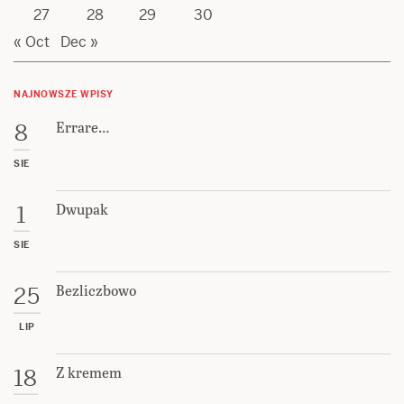
27
28
29
30
« Oct
Dec »
NAJNOWSZE WPISY
Errare…
8
SIE
Dwupak
1
SIE
Bezliczbowo
25
LIP
Z kremem
18