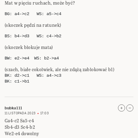
Mat w pięciu ruchach, może być?
BG: a4->c2   WS: a5->c4 
(skoczek pędzi na ratunek)
BS: b4->d3   WS: c4->b2 
(skoczek blokuje mata)
BW: e2->e4  WS: b2->a4 
(szach, białe cokolwiek, ale nie zdążą zablokować b1)
BK: d2->c1   WS: a4->c3

bubka111
11 LISTOPADA 2023
17:03
Ga4-c2 Sa5-c4
Sb4-d3 Sc4-b2
We2-e4 dowolny