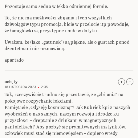
Pozostaje samo sedno w lekko odmiennej formie.
To, że nie ma możliwości zbijania i tych wszystkich
dziwolągów typu promocja, bicie w przelocie itp powoduje,
że łamigłówki są przystępne i miłe w dotyku.
Uważam, że (jako „gatunek”) są piękne, ale o gustach ponoć
dżentelmani nie rozmawiają.
apartado
uch_ty
18 LISTOPADA 2023
2:35
Tak, rzeczywiście trudno się przestawić, ze „zbijania” na
pokojowe rozpychanie łokciami.
Pamiętacie „Odyseję kosmiczną”? Jak Kubrick kpi z naszych
wyobrażeń o nas samych, naszym rozwoju i drodze ku
przyszłości – dreptanie z drinkami w magnetycznych
pantofelkach? Aby pozbyć się prymitywnych instynktów,
człowiek musi stać się niemowlęciem – dopiero wtedy