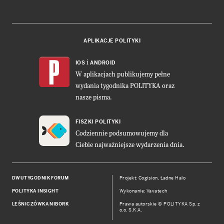
APLIKACJE POLITYKI
i
IOS
ANDROID
W aplikacjach publikujemy pełne
wydania tygodnika POLITYKA oraz
nasze pisma.
FISZKI POLITYKI
Codziennie podsumowujemy dla
Ciebie najważniejsze wydarzenia dnia.
DWUTYGODNIK FORUM
Projekt:
Cogision
,
Ładne Halo
POLITYKA INSIGHT
Wykonanie: Vavatech
LEŚNICZÓWKA NIBORK
Prawa autorskie © POLITYKA Sp. z
o.o. S.K.A.