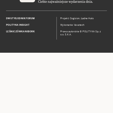
Ciebie najważniejsze wydarzenia dnia.
DWUTYGODNIK FORUM
Projekt:
Cogision
,
Ładne Halo
POLITYKA INSIGHT
Wykonanie: Vavatech
LEŚNICZÓWKA NIBORK
Prawa autorskie © POLITYKA Sp. z
o.o. S.K.A.