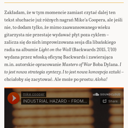
Zakładam, że w tym momencie zamiast czytać dalej ten
tekst słuchacie już różnych nagrań Mike’a Coopera, ale jeśli
nie, to dodam tylko, że mimo zaawansowanego wieku
gitarzysta nie przestaje wydawać płyt poza cyklem –
zalicza się do nich improwizowana sesja dla libańskiego
radia na albumie
Light on the Wall
(Backwards 2015, 7/10)
wydana przez włoską oficynę Backwards i zawierająca
m.in. autorskie opracowanie
Masters of War
Boba Dylana.
I
to jest nowa strategia syntezy. I to jest nowa koncepcja sztuki
–
chciałoby się zacytować. Ale może po prostu:
Aloha!