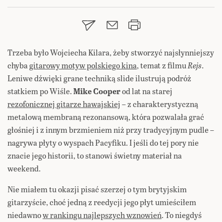
Trzeba było Wojciecha Kilara, żeby stworzyć najsłynniejszy
chyba
gitarowy motyw polskiego kina
, temat z filmu
Rejs
.
Leniwe dźwięki grane techniką slide ilustrują podróż
statkiem po Wiśle.
Mike Cooper
od lat na starej
rezofonicznej gitarze hawajskiej
– z charakterystyczną
metalową membraną rezonansową, która pozwalała grać
głośniej i z innym brzmieniem niż przy tradycyjnym pudle –
nagrywa płyty o wyspach Pacyfiku. I jeśli do tej pory nie
znacie jego historii, to stanowi świetny materiał na
weekend.
Nie miałem tu okazji pisać szerzej o tym brytyjskim
gitarzyście, choć jedną z reedycji jego płyt umieściłem
niedawno
w rankingu najlepszych wznowień
. To niegdyś