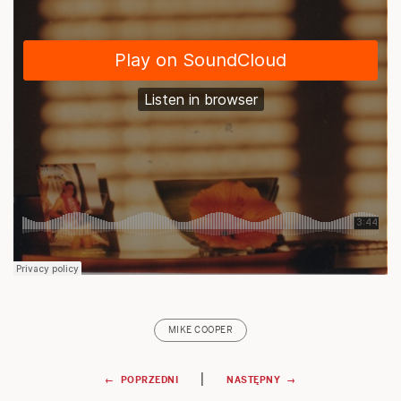
MIKE COOPER
Nawigacja
|
← POPRZEDNI
NASTĘPNY →