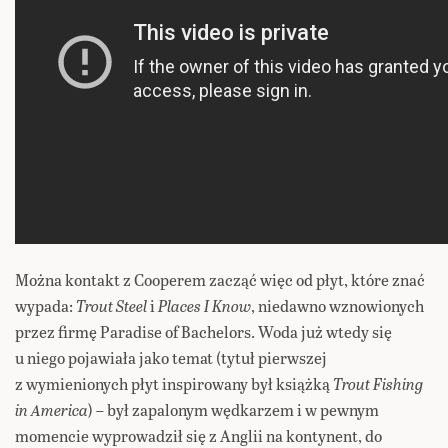
Można kontakt z Cooperem zacząć więc od płyt, które znać
wypada:
Trout Steel
i
Places I Know
, niedawno wznowionych
przez firmę Paradise of Bachelors. Woda już wtedy się
u niego pojawiała jako temat (tytuł pierwszej
z wymienionych płyt inspirowany był książką
Trout Fishing
in America
) – był zapalonym wędkarzem i w pewnym
momencie wyprowadził się z Anglii na kontynent, do