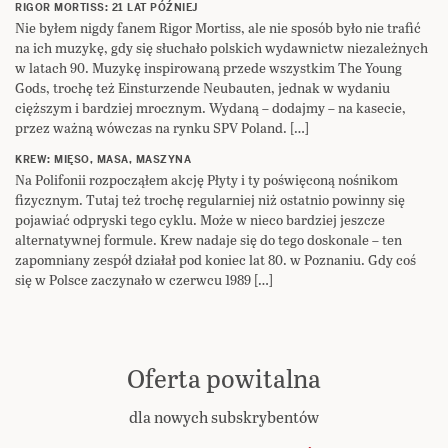
RIGOR MORTISS: 21 LAT PÓŹNIEJ
Nie byłem nigdy fanem Rigor Mortiss, ale nie sposób było nie trafić
na ich muzykę, gdy się słuchało polskich wydawnictw niezależnych
w latach 90. Muzykę inspirowaną przede wszystkim The Young
Gods, trochę też Einsturzende Neubauten, jednak w wydaniu
cięższym i bardziej mrocznym. Wydaną – dodajmy – na kasecie,
przez ważną wówczas na rynku SPV Poland. […]
KREW: MIĘSO, MASA, MASZYNA
Na Polifonii rozpocząłem akcję Płyty i ty poświęconą nośnikom
fizycznym. Tutaj też trochę regularniej niż ostatnio powinny się
pojawiać odpryski tego cyklu. Może w nieco bardziej jeszcze
alternatywnej formule. Krew nadaje się do tego doskonale – ten
zapomniany zespół działał pod koniec lat 80. w Poznaniu. Gdy coś
się w Polsce zaczynało w czerwcu 1989 […]
Oferta powitalna
dla nowych subskrybentów