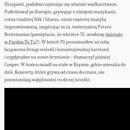
Hiszpanii, podobno zajmując się właśnie wędkarstwem.
Podróżował po Europie, grywając z różnymi muzykami,
coraz rzadziej folk i bluesa, coraz częściej muzykę
improwizowaną, inspirując m.in. twórczością Petera
Brotzmanna (pamiętacie, że wkrótce 75. urodziny
świętuje
w Pardon To Tu?
).
W latach 70. pozostawiłem za sobą
bezpieczne brzegi melodii i konwencjonalnej harmonii
i wypłynąłem na ocean brzmienia
– tłumaczył później
Cooper. W końcu osiadł na stałe w Rzymie, gdzie mieszka do
dziś. Koncerty, które grywa od czasu do czasu, nie
pozostawiają wątpliwości co do tej ścieżki: