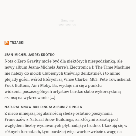
Send me
your sounds
TRZASKI
JEAN-MICHEL JARRE: KRÓTKO
Nota o Zero Gravity może być dla niektórych niespodzianką, ale
nowy album Jeana-Michela Jarre’a Electronica 1: The Time Machine
nie należy do moich ulubionych (mówiąc delikatnie), i to mimo
plejady gości, wśród których są Vince Clarke, M83, Pete Townshend,
Fuck Buttons, Air i Moby. Ba, wydaje mi się z punktu
widzenia poszczególnych artystów bardzo słabo wykorzystaną
szansą na wykreowanie […]
NATURAL SNOW BUILDINGS: ALBUM Z SINGLA
Z nieco mniejszą regularnością śledzę ostatnio poczynania
Francuzów z Natural Snow Buildings, za którymi zresztą pod
względem liczby wydawanych płyt nadążyć trudno. Ukazują się w
różnych formatach, tym bardziej więc warto zwrócić uwagę na