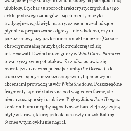
wdzięczny przykład tych działań, dobry na początek i mój
ulubiony. Słychać tu sporo charakterystycznych dla tego
cyklu płytowego zabiegów – są elementy muzyki
tradycyjnej, są dźwięki natury, czasem przechodzące
płynnie w preparowane odgłosy – nie wiadomo, czy to
jeszcze mewy, czy już brzmienia elektroniczne (Cooper
eksperymentalną muzyką elektroniczną też się
interesował). Dwóm liniom gitary w
What Cares Paradise
towarzyszy świergot ptaków. Z rzadka pojawia się
mocniejsza taneczna pulsacja rumby (
Dr. Derelict
), ale
transowe bębny z nowocześniejszymi, hiphopowymi
akcentami prowadzą utwór
White Shadows
. Poszczególne
fragmenty są dość statyczne pod względem formy, ale
nienarzucające się i urokliwe. Piękny
Jalam Sam Heng
na
koniec albumu mógłby sygnalizować bardziej zwyczajną
płytę gitarową, której jednak niedoszły muzyk Rolling
Stones w tym cyklu nie nagrał.