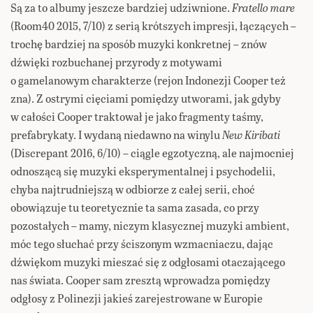
Są za to albumy jeszcze bardziej udziwnione.
Fratello mare
(Room40 2015, 7/10) z serią krótszych impresji, łączących –
trochę bardziej na sposób muzyki konkretnej – znów
dźwięki rozbuchanej przyrody z motywami
o gamelanowym charakterze (rejon Indonezji Cooper też
zna). Z ostrymi cięciami pomiędzy utworami, jak gdyby
w całości Cooper traktował je jako fragmenty taśmy,
prefabrykaty. I wydaną niedawno na winylu
New Kiribati
(Discrepant 2016, 6/10) – ciągle egzotyczną, ale najmocniej
odnoszącą się muzyki eksperymentalnej i psychodelii,
chyba najtrudniejszą w odbiorze z całej serii, choć
obowiązuje tu teoretycznie ta sama zasada, co przy
pozostałych – mamy, niczym klasycznej muzyki ambient,
móc tego słuchać przy ściszonym wzmacniaczu, dając
dźwiękom muzyki mieszać się z odgłosami otaczającego
nas świata. Cooper sam zresztą wprowadza pomiędzy
odgłosy z Polinezji jakieś zarejestrowane w Europie