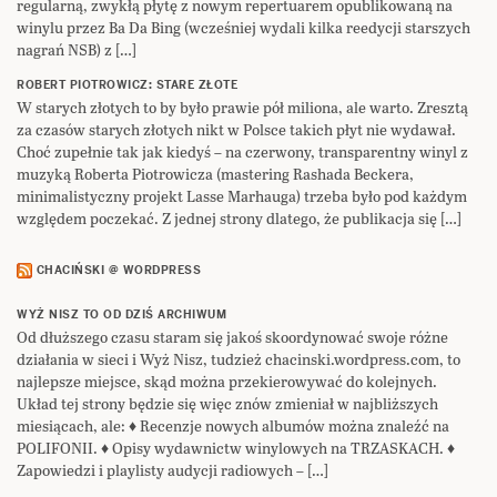
regularną, zwykłą płytę z nowym repertuarem opublikowaną na
winylu przez Ba Da Bing (wcześniej wydali kilka reedycji starszych
nagrań NSB) z […]
ROBERT PIOTROWICZ: STARE ZŁOTE
W starych złotych to by było prawie pół miliona, ale warto. Zresztą
za czasów starych złotych nikt w Polsce takich płyt nie wydawał.
Choć zupełnie tak jak kiedyś – na czerwony, transparentny winyl z
muzyką Roberta Piotrowicza (mastering Rashada Beckera,
minimalistyczny projekt Lasse Marhauga) trzeba było pod każdym
względem poczekać. Z jednej strony dlatego, że publikacja się […]
CHACIŃSKI @ WORDPRESS
WYŻ NISZ TO OD DZIŚ ARCHIWUM
Od dłuższego czasu staram się jakoś skoordynować swoje różne
działania w sieci i Wyż Nisz, tudzież chacinski.wordpress.com, to
najlepsze miejsce, skąd można przekierowywać do kolejnych.
Układ tej strony będzie się więc znów zmieniał w najbliższych
miesiącach, ale: ♦ Recenzje nowych albumów można znaleźć na
POLIFONII. ♦ Opisy wydawnictw winylowych na TRZASKACH. ♦
Zapowiedzi i playlisty audycji radiowych – […]