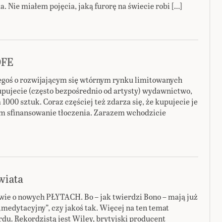
a. Nie miałem pojęcia, jaką furorę na świecie robi […]
OFE
egoś o rozwijającym się wtórnym rynku limitowanych
kupujecie (często bezpośrednio od artysty) wydawnictwo,
 1000 sztuk. Coraz częściej też zdarza się, że kupujecie je
om sfinansowanie tłoczenia. Zarazem wchodzicie
wiata
ciwie o nowych PŁYTACH. Bo – jak twierdzi Bono – mają już
„medytacyjny”, czy jakoś tak. Więcej na ten temat
rdu. Rekordzistą jest Wiley, brytyjski producent