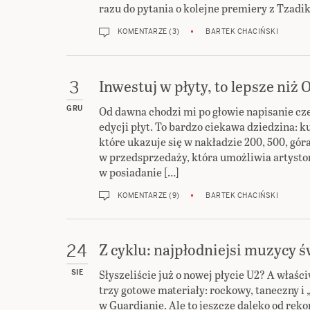
razu do pytania o kolejne premiery z Tzadik
KOMENTARZE (3)
BARTEK CHACIŃSKI
Inwestuj w płyty, to lepsze niż 
3
Od dawna chodzi mi po głowie napisanie cz
GRU
edycji płyt. To bardzo ciekawa dziedzina: 
które ukazuje się w nakładzie 200, 500, góra
w przedsprzedaży, która umożliwia artyst
w posiadanie […]
KOMENTARZE (9)
BARTEK CHACIŃSKI
Z cyklu: najpłodniejsi muzycy ś
24
Słyszeliście już o nowej płycie U2? A właś
SIE
trzy gotowe materiały: rockowy, taneczny i 
w Guardianie. Ale to jeszcze daleko od reko