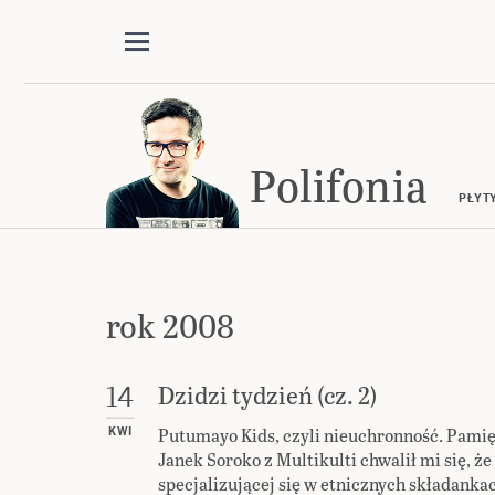
Polifonia
PŁYT
rok 2008
Dzidzi tydzień (cz. 2)
14
Putumayo Kids, czyli nieuchronność. Pami
KWI
Janek Soroko z Multikulti chwalił mi się, że
specjalizującej się w etnicznych składankac