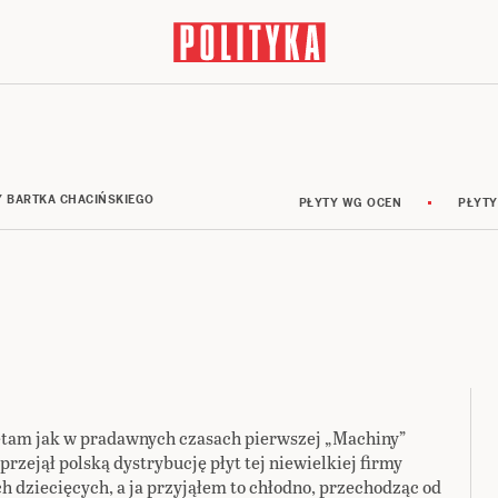
Y BARTKA CHACIŃSKIEGO
PŁYTY WG OCEN
PŁYTY
ętam jak w pradawnych czasach pierwszej „Machiny”
 przejął polską dystrybucję płyt tej niewielkiej firmy
h dziecięcych, a ja przyjąłem to chłodno, przechodząc od