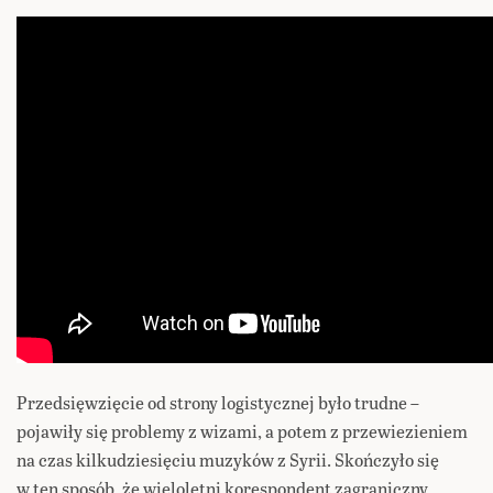
Przedsięwzięcie od strony logistycznej było trudne –
pojawiły się problemy z wizami, a potem z przewiezieniem
na czas kilkudziesięciu muzyków z Syrii. Skończyło się
w ten sposób, że wieloletni korespondent zagraniczny