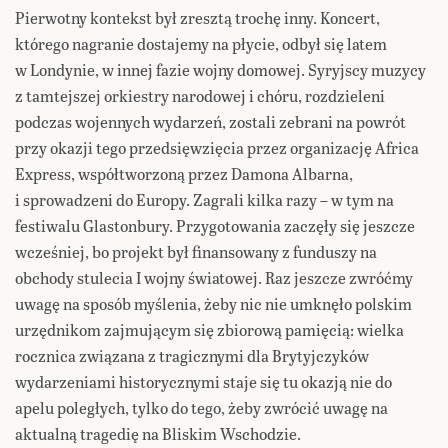
Pierwotny kontekst był zresztą trochę inny. Koncert,
którego nagranie dostajemy na płycie, odbył się latem
w Londynie, w innej fazie wojny domowej. Syryjscy muzycy
z tamtejszej orkiestry narodowej i chóru, rozdzieleni
podczas wojennych wydarzeń, zostali zebrani na powrót
przy okazji tego przedsięwzięcia przez organizację Africa
Express, współtworzoną przez Damona Albarna,
i sprowadzeni do Europy. Zagrali kilka razy – w tym na
festiwalu Glastonbury. Przygotowania zaczęły się jeszcze
wcześniej, bo projekt był finansowany z funduszy na
obchody stulecia I wojny światowej. Raz jeszcze zwróćmy
uwagę na sposób myślenia, żeby nic nie umknęło polskim
urzędnikom zajmującym się zbiorową pamięcią: wielka
rocznica związana z tragicznymi dla Brytyjczyków
wydarzeniami historycznymi staje się tu okazją nie do
apelu poległych, tylko do tego, żeby zwrócić uwagę na
aktualną tragedię na Bliskim Wschodzie.