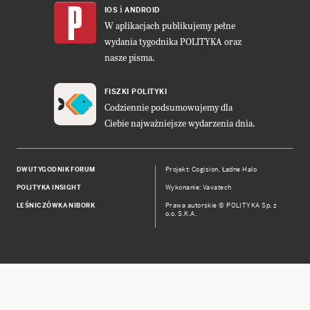
i
IOS
ANDROID
W aplikacjach publikujemy pełne
wydania tygodnika POLITYKA oraz
nasze pisma.
FISZKI POLITYKI
Codziennie podsumowujemy dla
Ciebie najważniejsze wydarzenia dnia.
DWUTYGODNIK FORUM
Projekt:
Cogision
,
Ładne Halo
POLITYKA INSIGHT
Wykonanie: Vavatech
LEŚNICZÓWKA NIBORK
Prawa autorskie © POLITYKA Sp. z
o.o. S.K.A.