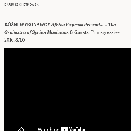
DARIUSZ CHĘTKOWSKI
RÓŻNI WYKONAWCY
Africa Express Presents…. The
Orchestra of Syrian Musicians & Guests
, Transgressive
2016,
8/10