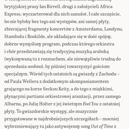
brytyjskiej prasy Ian Birrell, drugi z założycieli Africa
Express, wyczarterował dla nich samolot. I całe szczęście,
bo nie byłoby bez tego ani występów, ani samej płyty,
zbierającej fragmenty koncertów z Amsterdamu, Londynu,
Stambułu i Roskilde, ale układające się w dość spójny,
dobrze wymyślony program, podczas którego orkiestra
i chór przedstawiają się tradycyjną muzyką arabską
(wykonywaną tu z rozmachem, ale niewątpliwie trudną do
sprzedania osobno), by później towarzyszyć gościom
specjalnym. Wśród tych ostatnich są gwiazdy z Zachodu –
od Paula Wellera z dodatkowym akompaniamentem
grającego na korze Seckou Keity, a do tego z miękkimi,
płynącymi partiami orkiestrowej aranżacji, przez samego
Albarna, po Julię Holter z jej świetnym
Feel You
z ostatniej
płyty. To gwiazdorskie występy, ale muzycznie
przygotowane w najdrobniejszych szczegółach – mocniej
wybrzmiewający tu jako antywojenny song
Out of Time
z