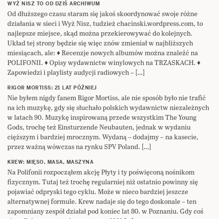
WYŻ NISZ TO OD DZIŚ ARCHIWUM
Od dłuższego czasu staram się jakoś skoordynować swoje różne
działania w sieci i Wyż Nisz, tudzież chacinski.wordpress.com, to
najlepsze miejsce, skąd można przekierowywać do kolejnych.
Układ tej strony będzie się więc znów zmieniał w najbliższych
miesiącach, ale: ♦ Recenzje nowych albumów można znaleźć na
POLIFONII. ♦ Opisy wydawnictw winylowych na TRZASKACH. ♦
Zapowiedzi i playlisty audycji radiowych – […]
RIGOR MORTISS: 21 LAT PÓŹNIEJ
Nie byłem nigdy fanem Rigor Mortiss, ale nie sposób było nie trafić
na ich muzykę, gdy się słuchało polskich wydawnictw niezależnych
w latach 90. Muzykę inspirowaną przede wszystkim The Young
Gods, trochę też Einsturzende Neubauten, jednak w wydaniu
cięższym i bardziej mrocznym. Wydaną – dodajmy – na kasecie,
przez ważną wówczas na rynku SPV Poland. […]
KREW: MIĘSO, MASA, MASZYNA
Na Polifonii rozpocząłem akcję Płyty i ty poświęconą nośnikom
fizycznym. Tutaj też trochę regularniej niż ostatnio powinny się
pojawiać odpryski tego cyklu. Może w nieco bardziej jeszcze
alternatywnej formule. Krew nadaje się do tego doskonale – ten
zapomniany zespół działał pod koniec lat 80. w Poznaniu. Gdy coś