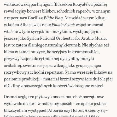
wirtuozowską partią ngoni (Bassekou Kouyate), a później
rewelacyjny koncert bliskowschodnich raperów w znanym
z repertuaru Gorillaz
White Flag
. Nie widać w tym kiksu –
w końcu Albarn w okresie
Plastic Beach
współpracował
właśnie z tymi syryjskimi muzykami, występującymi
jeszcze jako Syrian National Orchestra for Arabic Music,
jest to zatem dla niego naturalny kierunek. Nie słychać też
kiksu w samej muzyce, bo syryjscy instrumentaliści,
przyzwyczajeni do rytmicznej dyscypliny muzyki
arabskiej, świetnie się sprawdzają jako grupa grająca
rozrywkowy zachodni repertuar. Na ma wreszcie kiksów na
poziomie produkcji – materiał brzmi oczywiście dużo lepiej
niż klipy z poszczególnych koncertów dostępne w sieci.
Dramaturgię ten płytowy koncert ma, choć początkowo
wydawało mi się – w naturalny sposób – że oparta jest na
bliższych mi występach Albarna czy Holter. Akcenty są –
jak to zwykle bywa w wypadku przedsięwzięć Africa