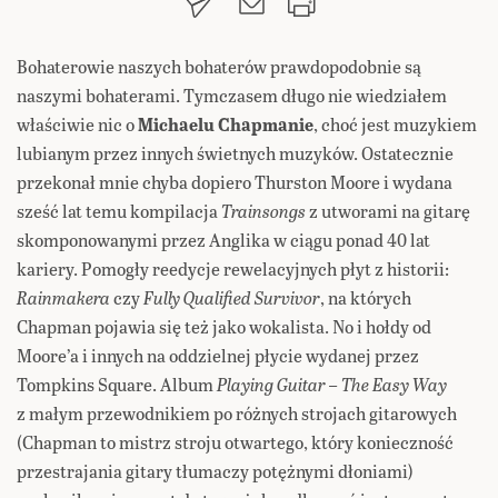
Bohaterowie naszych bohaterów prawdopodobnie są
naszymi bohaterami. Tymczasem długo nie wiedziałem
właściwie nic o
Michaelu Chapmanie
, choć jest muzykiem
lubianym przez innych świetnych muzyków. Ostatecznie
przekonał mnie chyba dopiero Thurston Moore i wydana
sześć lat temu kompilacja
Trainsongs
z utworami na gitarę
skomponowanymi przez Anglika w ciągu ponad 40 lat
kariery. Pomogły reedycje rewelacyjnych płyt z historii:
Rainmakera
czy
Fully Qualified Survivor
, na których
Chapman pojawia się też jako wokalista. No i hołdy od
Moore’a i innych na oddzielnej płycie wydanej przez
Tompkins Square. Album
Playing Guitar – The Easy Way
z małym przewodnikiem po różnych strojach gitarowych
(Chapman to mistrz stroju otwartego, który konieczność
przestrajania gitary tłumaczy potężnymi dłoniami)