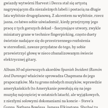
gwiazdy wytwórni Harvest i Decca stał się artystą
nagrywającym dla niezależnych labeli i postacią na długie
lata wybitnie drugoplanową. Z akcentem na wybitnie, rzecz
jasna, co łatwo sobie uświadomić, kiedy przejrzymy jego
pracę z tych gorszych dekad – fascynujące utwory, zwykle
miniatury grane w technice fingerpicking, często duety
świetnie nadające się do przestrzennego rozłożenia
w stereofonii, zawsze przydatne do tego, by sobie
przewietrzyć głowę w nieco zbanalizowanym świecie
elektrycznej gitary.
Album
50
od pierwszych akordów
Spanish Incident (Ramón
And Durango)
właściwie sprowadza Chapmana do jego
prapoczątków. Ma tu grono młodych muzyków, wprawdzie
amerykańskich (to Amerykanie powołują się na jego
muzykę najczęściej w ostatnich latach), ale wyjątkowych,
z niezłymi solowymi dokonaniami na koncie – Steve’a
Gunna, Nathana Bowlesa, Jamesa Elkingtona. Słychać tu