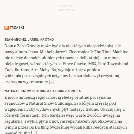
Send me
your sounds
TRZASKI
JEAN-MICHEL JARRE: KRÓTKO
Nota o Zero Gravity może być dla niektórych niespodzianką, ale
nowy album Jeana-Michela Jarre’a Electronica 1: The Time Machine
nie należy do moich ulubionych (mówiąc delikatnie), i to mimo
plejady gości, wśród których są Vince Clarke, M83, Pete Townshend,
Fuck Buttons, Air i Moby. Ba, wydaje mi się z punktu
widzenia poszczególnych artystów bardzo słabo wykorzystaną
szansą na wykreowanie […]
NATURAL SNOW BUILDINGS: ALBUM Z SINGLA
Z nieco mniejszą regularnością śledzę ostatnio poczynania
Francuzów z Natural Snow Buildings, za którymi zresztą pod
względem liczby wydawanych płyt nadążyć trudno. Ukazują się w
różnych formatach, tym bardziej więc warto zwrócić uwagę na
regularną, zwykłą płytę z nowym repertuarem opublikowaną na
winylu przez Ba Da Bing (wcześniej wydali kilka reedycji starszych
nagrań NSB) z […]