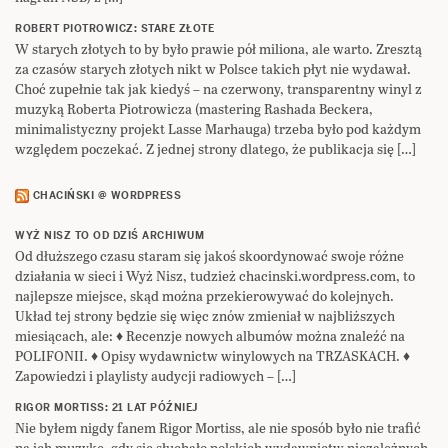
ROBERT PIOTROWICZ: STARE ZŁOTE
W starych złotych to by było prawie pół miliona, ale warto. Zresztą
za czasów starych złotych nikt w Polsce takich płyt nie wydawał.
Choć zupełnie tak jak kiedyś – na czerwony, transparentny winyl z
muzyką Roberta Piotrowicza (mastering Rashada Beckera,
minimalistyczny projekt Lasse Marhauga) trzeba było pod każdym
względem poczekać. Z jednej strony dlatego, że publikacja się […]
CHACIŃSKI @ WORDPRESS
WYŻ NISZ TO OD DZIŚ ARCHIWUM
Od dłuższego czasu staram się jakoś skoordynować swoje różne
działania w sieci i Wyż Nisz, tudzież chacinski.wordpress.com, to
najlepsze miejsce, skąd można przekierowywać do kolejnych.
Układ tej strony będzie się więc znów zmieniał w najbliższych
miesiącach, ale: ♦ Recenzje nowych albumów można znaleźć na
POLIFONII. ♦ Opisy wydawnictw winylowych na TRZASKACH. ♦
Zapowiedzi i playlisty audycji radiowych – […]
RIGOR MORTISS: 21 LAT PÓŹNIEJ
Nie byłem nigdy fanem Rigor Mortiss, ale nie sposób było nie trafić
na ich muzykę, gdy się słuchało polskich wydawnictw niezależnych