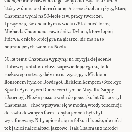
zachęcił mnie nawet do tego, żeby odkurzyć instrument,
który w domu podpiera ścianę. A teraz słucham płyty, którą
Chapman wydał na 50-lecie tzw. pracy twórczej.
I przyznaję, że chciałbym w wieku 76 lat mieć formę
Michaela Chapmana, rówieśnika Dylana, który lepiej
śpiewa, o niebo lepiej gra na gitarze, nie ma za to
najmniejszych szans na Nobla.
50 lat temu Chapman wypłynął na brytyjskiej scenie
klubowej, a status dobrze zapowiadającego się folk-
rockowego artysty dały mu na występy z Mickiem
Ronsonem (tym od Bowiego), Rickiem Kempem (Steeleye
Span) i Aynsleyem Dunbarem (tym od Mayalla, Zappy
i Journey). Niezła passa trwała do początku lat 70., bo styl
Chapmana – choć wpisywał się w modną wtedy tendencję
do rozbudowanych form – chyba jednak był zbyt
wyrafinowany. Niby opierał się na folku i bluesie, ale niósł
też jakieś naleciałości jazzowe. I tak Chapman z młodej