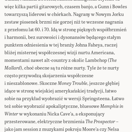
więc kilka partii gitarowych, czasem banjo, a Gunn i Bowles
towarzyszą liderowi w chórkach. Nagrany w Nowym Jorku
zestaw piosenek brzmi nie gorzej niż te wczesne nagrania
z przełomu lat 60. i 70. Idą w stronę pięknych współbrzmień
i harmonii, bez surowości i dysonansów będącego stałym
punktem odniesienia w tej branży Johna Faheya, raczej
bliżej misternej współczesnej wizji nurtu Americana,
momentami nawet alt-country z okolic Lambchop (
The
Mallard
), choć obecne są tu różne nurty. Tyle że te nurty
często przywodzą skojarzenia współczesne
i nieszablonowe. Skoczne
Money Trouble
, jeszcze głębiej
idące w stronę wiejskiej amerykańskiej tradycji, łatwo
sobie na przykład wyobrazić w wersji Springsteena. Łatwo
też sobie wyobrazić apokaliptyczne, bluesowe
Memphis in
Winter
w wykonaniu Nicka Cave’a, a eksponujący
przesterowane, elektryczne brzmienia
The Prospector
–
jako jam session z muzykami pokroju Moore’a czy Nelsa