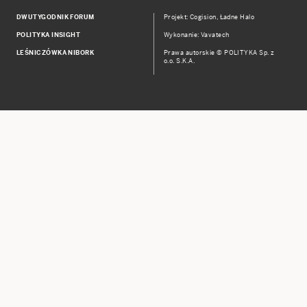
DWUTYGODNIK FORUM
Projekt:
Cogision
,
Ładne Halo
POLITYKA INSIGHT
Wykonanie: Vavatech
LEŚNICZÓWKA NIBORK
Prawa autorskie © POLITYKA Sp. z
o.o. S.K.A.