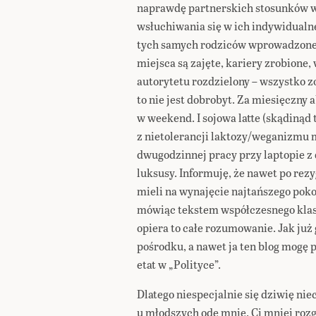
naprawdę partnerskich stosunków w 
wsłuchiwania się w ich indywidualn
tych samych rodziców wprowadzone 
miejsca są zajęte, kariery zrobione,
autorytetu rozdzielony – wszystko zo
to nie jest dobrobyt. Za miesięczny 
w weekend. I sojowa latte (skądinąd 
z nietolerancji laktozy/weganizmu 
dwugodzinnej pracy przy laptopie z
luksusy. Informuję, że nawet po rezyg
mieli na wynajęcie najtańszego pokoju
mówiąc tekstem współczesnego klasy
opiera to całe rozumowanie. Jak ju
pośrodku, a nawet ja ten blog mogę
etat w „Polityce”.
Dlatego niespecjalnie się dziwię ni
u młodszych ode mnie. Ci mniej rozg