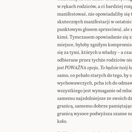
w rękach rodziców, a ci bardziej roz
manifestować, nie opowiadaliby się
skutecznych manifestacji w ostatni
punktowym głosem sprzeciwu), ale z
kimś. Tymczasem opowiadanie się za
miejsce, byłoby zgniłym kompromis
się za tymi, których u władzy – a cza
odbierane przez tychże rodziców nie
jest POWAŻNA opcja
,
To będzie twój
samo, co pchało starych do tego, by
wychowawczych, pcha ich do odmaw
wszystkiego jest wymaganie od mło
samemu najzdolniejsze ze swoich dz
granicą, samemu dobrze pamiętając 
granicą wysoce podwyższa szanse na k
koło.