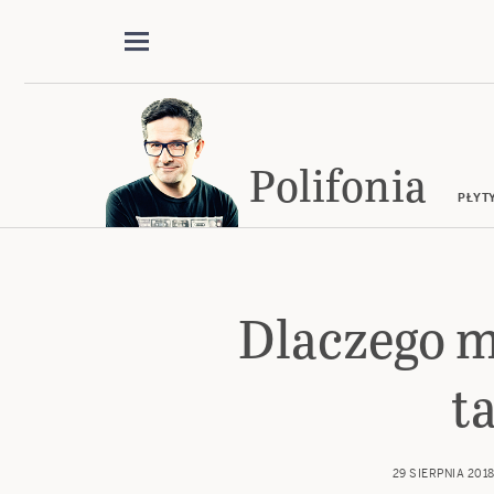
Polifonia
PŁYT
Dlaczego mł
t
29 SIERPNIA 201