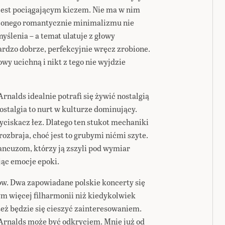
jest pociągającym kiczem. Nie ma w nim
dzonego romantycznie minimalizmu nie
ślenia – a temat ulatuje z głowy
 bardzo dobrze, perfekcyjnie wręcz zrobione.
wy ucichną i nikt z tego nie wyjdzie
Arnalds idealnie potrafi się żywić nostalgią
nostalgia to nurt w kulturze dominujący.
yciskacz łez. Dlatego ten stukot mechaniki
ozbraja, choć jest to grubymi nićmi szyte.
rancuzom, którzy ją zszyli pod wymiar
ąc emocje epoki.
ów. Dwa zapowiadane polskie koncerty się
m więcej filharmonii niż kiedykolwiek
a też będzie się cieszyć zainteresowaniem.
 Arnalds może być odkryciem. Mnie już od