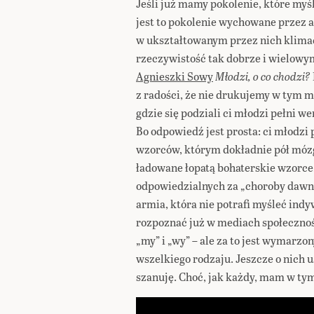
Jeśli już mamy pokolenie, które myśli
jest to pokolenie wychowane przez a
w ukształtowanym przez nich klimaci
rzeczywistość tak dobrze i wielow
Agnieszki Sowy
Młodzi, o co chodzi?
z radości, że nie drukujemy w tym m
gdzie się podziali ci młodzi pełni 
Bo odpowiedź jest prosta: ci młodzi
wzorców, którym dokładnie pół móz
ładowane łopatą bohaterskie wzorce
odpowiedzialnych za „choroby dawno 
armia, która nie potrafi myśleć indy
rozpoznać już w mediach społeczno
„my” i „wy” – ale za to jest wymar
wszelkiego rodzaju. Jeszcze o nich u
szanuję. Choć, jak każdy, mam w ty