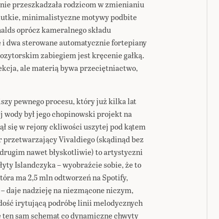
o nie przeszkadzała rodzicom w zmienianiu
ciutkie, minimalistyczne motywy podbite
nalds oprócz kameralnego składu
 i dwa sterowane automatycznie fortepiany
ozytorskim zabiegiem jest kręcenie gałką.
ekcja, ale materią bywa przeciętniactwo,
lszy pewnego procesu, który już kilka lat
 wody był jego chopinowski projekt na
ł się w rejony ckliwości uszytej pod kątem
 przetwarzający Vivaldiego (skądinąd bez
drugim nawet błyskotliwie) to artystyczni
yty Islandczyka – wyobraźcie sobie, że to
óra ma 2,5 mln odtworzeń na Spotify,
 – daje nadzieję na niezmącone niczym,
dość irytującą podróbę linii melodycznych
e ten sam schemat co dynamiczne chwyty