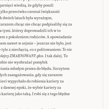
garnięci wiedzą, że gdyby poszli
 tylko przeciwko czemuś (większość
ch dwóch latach była wyraźnym,
arazem chcąc nie chcąc podpisaliby się za
 tymi, którzy doprowadzili ich w to
em z pokoleniem rodziców. A opowiadanie
sem nawet w sejmie – jeszcze nie było, jest
 tyle z niechęcią, co z politowaniem:
To nie
 kolejny ZMARNOWANY głos
. I tak dalej. To
 sobie nie wyobrażać pomyłek
iania młodym prawa do błędu. Szczytem
dych zaangażowania, gdy się zarazem
ieci wypychało do robienia kariery za
z dawnej epoki, że wybór kariery za
arierę jako taką. I robi się z tego błędne