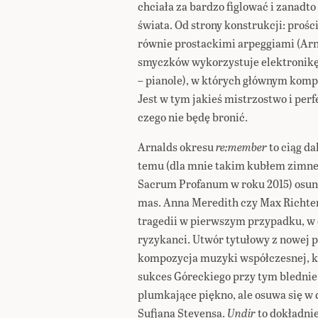
chciała za bardzo figlować i zanadt
świata. Od strony konstrukcji: proś
równie prostackimi arpeggiami (Ar
smyczków wykorzystuje elektronikę
– pianole), w których głównym komp
Jest w tym jakieś mistrzostwo i perf
czego nie będę bronić.
Arnalds okresu
re:member
to ciąg da
temu (dla mnie takim kubłem zimnej
Sacrum Profanum w roku 2015) osuną
mas. Anna Meredith czy Max Richter
tragedii w pierwszym przypadku, w 
ryzykanci. Utwór tytułowy z nowej pł
kompozycja muzyki współczesnej, kt
sukces Góreckiego przy tym blednie
plumkające piękno, ale osuwa się w 
Sufjana Stevensa.
Undir
to dokładni