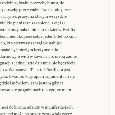
rodzinie, braku potrzeby buntu, do
e potrzeby przez rodziców zostało przez
na rynek pracy, na którym wszystkie
 wielkie pieniądze zarobione, a ciężar
staje przy pokoleniu ich rodziców. Netflix
abonament kupicie sobie jeden bilet do kina
ten, kto pierwszy zaczął się nabijać
musiał być niezłym kretynem) do
 darmowym wi-fi w kawiarni to nie są żadne
nacji z jednej latte dziennie nie będziecie
 w Warszawie. Ta latte i Netflix to jest,
ka, trwanie. Na głupich argumentach się
ż gdzieś mówiłem: sam jestem gdzieś
 prowadzić po godzinach dlatego, że mam
echęci do brania udziału w manifestacjach
arnięci może po prostu zostawiają rzecz