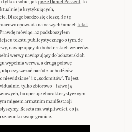
 tylko o sobie, jak
pisze Daniel Passent
, to
ktualnie je krytykujących,
e. Dlatego bardzo się cieszę, że tę
ymiarowo opowiada na naszych łamach
tekst
Prawdę mówiąc, aż podskoczyłem
iejscu tekstu publicystycznego o tym, że
werwy, nawiązujący do bohaterskich wzorców.
 pełni werwy nawiązujący do bohaterskich
gu wypełnia werwa, a drugą połowę
, idą oczyszczać naród z uchodźców
niewidziane” i z „sodomitów”. To jest
widualnie, tylko zbiorowo – łatwo ją
ściowych, bo operuje charakterystycznym
zonym mięsem armatnim manifestacji
słyszymy. Reszta ma wątpliwości, co ja
m szacunku swoje granice.