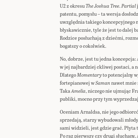
U2 z okresu
The Joshua Tree
.
Partial
patentu, pomysłu – ta wersja dosło
uwzględnia takiego koncepcyjnego my
błyskawicznie, tyle że jest to dalej
Rodzice posłuchają z dziećmi, rozmo
bogatszy o cokolwiek.
No, dobrze, jest tu jedna koncepcja: 
w jej najbardziej ckliwej postaci, a 
Dlatego
Momentary
to potencjalny w
fortepianowej w
Saman
nawet mnie r
Taka
Amelia
, niczego nie ujmując F
publiki, mocno przy tym wyprzedzaj
Oceniam Arnaldsa, nie jego odbiorc
sprzedają, starzy wybudowali młody
sami widzieli, jest gdzie grać. Płyt
Po raz pierwszy czy drugi słuchany,