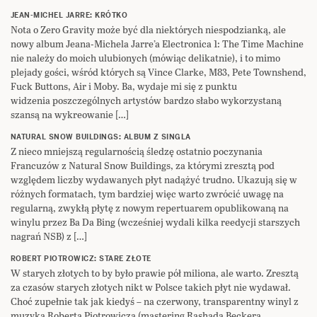
JEAN-MICHEL JARRE: KRÓTKO
Nota o Zero Gravity może być dla niektórych niespodzianką, ale
nowy album Jeana-Michela Jarre’a Electronica 1: The Time Machine
nie należy do moich ulubionych (mówiąc delikatnie), i to mimo
plejady gości, wśród których są Vince Clarke, M83, Pete Townshend,
Fuck Buttons, Air i Moby. Ba, wydaje mi się z punktu
widzenia poszczególnych artystów bardzo słabo wykorzystaną
szansą na wykreowanie […]
NATURAL SNOW BUILDINGS: ALBUM Z SINGLA
Z nieco mniejszą regularnością śledzę ostatnio poczynania
Francuzów z Natural Snow Buildings, za którymi zresztą pod
względem liczby wydawanych płyt nadążyć trudno. Ukazują się w
różnych formatach, tym bardziej więc warto zwrócić uwagę na
regularną, zwykłą płytę z nowym repertuarem opublikowaną na
winylu przez Ba Da Bing (wcześniej wydali kilka reedycji starszych
nagrań NSB) z […]
ROBERT PIOTROWICZ: STARE ZŁOTE
W starych złotych to by było prawie pół miliona, ale warto. Zresztą
za czasów starych złotych nikt w Polsce takich płyt nie wydawał.
Choć zupełnie tak jak kiedyś – na czerwony, transparentny winyl z
muzyką Roberta Piotrowicza (mastering Rashada Beckera,