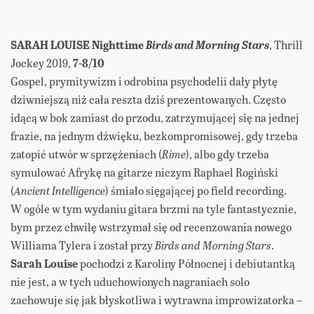
SARAH LOUISE Nighttime
Birds and Morning Stars
, Thrill
Jockey 2019,
7-8/10
Gospel, prymitywizm i odrobina psychodelii dały płytę
dziwniejszą niż cała reszta dziś prezentowanych. Często
idącą w bok zamiast do przodu, zatrzymującej się na jednej
frazie, na jednym dźwięku, bezkompromisowej, gdy trzeba
zatopić utwór w sprzężeniach (
Rime
), albo gdy trzeba
symulować Afrykę na gitarze niczym Raphael Rogiński
(
Ancient Intelligence
) śmiało sięgającej po field recording.
W ogóle w tym wydaniu gitara brzmi na tyle fantastycznie,
bym przez chwilę wstrzymał się od recenzowania nowego
Williama Tylera i został przy
Birds and Morning Stars
.
Sarah Louise
pochodzi z Karoliny Północnej i debiutantką
nie jest, a w tych uduchowionych nagraniach solo
zachowuje się jak błyskotliwa i wytrawna improwizatorka –