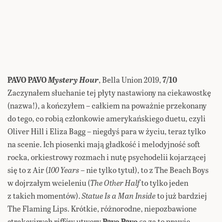
PAVO PAVO
Mystery Hour
, Bella Union 2019,
7/10
Zaczynałem słuchanie tej płyty nastawiony na ciekawostkę
(nazwa!), a kończyłem – całkiem na poważnie przekonany
do tego, co robią członkowie amerykańskiego duetu, czyli
Oliver Hill i Eliza Bagg – niegdyś para w życiu, teraz tylko
na scenie. Ich piosenki mają gładkość i melodyjność soft
rocka, orkiestrowy rozmach i nutę psychodelii kojarzącej
się to z Air (
100 Years
– nie tylko tytuł), to z The Beach Boys
w dojrzałym wcieleniu (
The Other Half
to tylko jeden
z takich momentów).
Statue Is a Man Inside
to już bardziej
The Flaming Lips. Krótkie, różnorodne, niepozbawione
atrakcyjnych riffów utwory
Pavo Pavo
są za to prawie