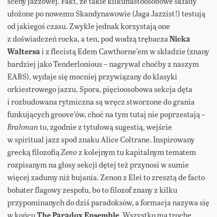
sceny jazzowej. Fakt, że takie kilkunastoosobowe składy
ułożone po nowemu Skandynawowie (Jaga Jazzist!) testują
od jakiegoś czasu. Zwykle jednak korzystają one
z doświadczeń rocka, a ten, pod wodzą trębacza
Nicka
Waltersa
i z flecistą Edem Cawthorne’em w składzie (znany
bardziej jako Tenderlonious – nagrywał choćby z naszym
EABS), wydaje się mocniej przywiązany do klasyki
orkiestrowego jazzu. Spora, pięcioosobowa sekcja dęta
i rozbudowana rytmiczna są wręcz stworzone do grania
funkujących groove’ów, choć na tym tutaj nie poprzestają –
Brahman
to, zgodnie z tytułową sugestią, wejście
w spiritual jazz spod znaku Alice Coltrane. Inspirowany
grecką filozofią
Zeno
z kolejnym tu kapitalnym tematem
rozpisanym na głosy sekcji dętej też przynosi w sumie
więcej zadumy niż bujania. Zenon z Elei to zresztą de facto
bohater flagowy zespołu, bo to filozof znany z kilku
przypominanych do dziś paradoksów, a formacja nazywa się
w końcu
The Paradox Ensemble
. Wszystko ma trochę