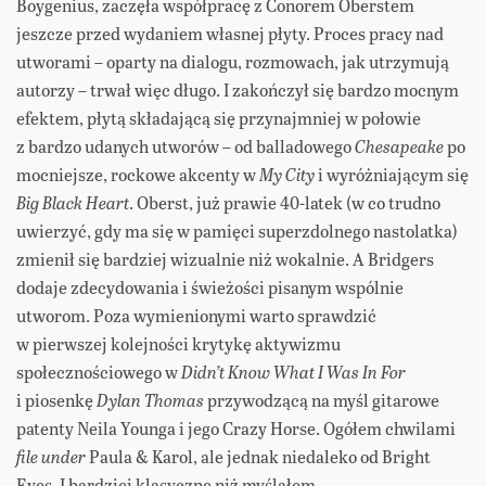
Boygenius, zaczęła współpracę z Conorem Oberstem
jeszcze przed wydaniem własnej płyty. Proces pracy nad
utworami – oparty na dialogu, rozmowach, jak utrzymują
autorzy – trwał więc długo. I zakończył się bardzo mocnym
efektem, płytą składającą się przynajmniej w połowie
z bardzo udanych utworów – od balladowego
Chesapeake
po
mocniejsze, rockowe akcenty w
My City
i wyróżniającym się
Big Black Heart
. Oberst, już prawie 40-latek (w co trudno
uwierzyć, gdy ma się w pamięci superzdolnego nastolatka)
zmienił się bardziej wizualnie niż wokalnie. A Bridgers
dodaje zdecydowania i świeżości pisanym wspólnie
utworom. Poza wymienionymi warto sprawdzić
w pierwszej kolejności krytykę aktywizmu
społecznościowego w
Didn’t Know What I Was In For
i piosenkę
Dylan Thomas
przywodzącą na myśl gitarowe
patenty Neila Younga i jego Crazy Horse. Ogółem chwilami
file under
Paula & Karol, ale jednak niedaleko od Bright
Eyes. I bardziej klasyczne niż myślałem.