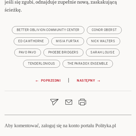
jeśli się zgubi, odnajduje zupełnie nową, zaskakującą
ścieżkę.
BETTER OBLIVION COMMUNITY CENTER
CONOR OBERST
ED CAWTHORNE
MISIA FURTAK
NICK WALTERS
PAVO PAVO
PHOEBE BRIDGERS
SARAH LOUISE
TENDERLONIOUS
THE PARADOX ENSEMBLE
Nawigacja
|
← POPRZEDNI
NASTĘPNY →
wpisu
Aby komentować, zaloguj się na konto portalu Polityka.pl