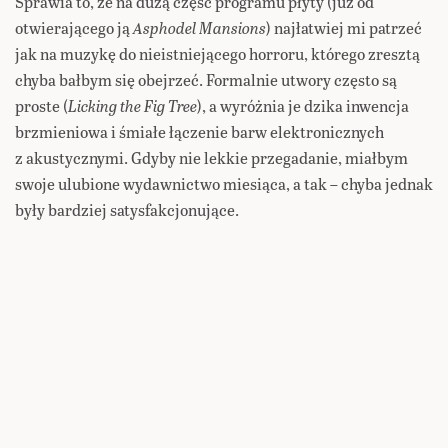
Sprawia to, że na dużą część programu płyty (już od
otwierającego ją
Asphodel Mansions
) najłatwiej mi patrzeć
jak na muzykę do nieistniejącego horroru, którego zresztą
chyba bałbym się obejrzeć. Formalnie utwory często są
proste (
Licking the Fig Tree
), a wyróżnia je dzika inwencja
brzmieniowa i śmiałe łączenie barw elektronicznych
z akustycznymi. Gdyby nie lekkie przegadanie, miałbym
swoje ulubione wydawnictwo miesiąca, a tak – chyba jednak
były bardziej satysfakcjonujące.