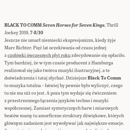
BLACK TO COMM
Seven Horses for Seven Kings
, Thrill
Jockey 2019,
7-8/10
Jeszcze nie umarł niemiecki ekspresjonizm, kiedy żyje
Marc Richter. Pięć lat oczekiwania od czasu jednej
z
czołówki ówczesnych płyt roku
zdecydowanie się opłaciło.
Tym bardziej, że w tym czasie producent z Hamburga
realizował się jako twórca muzyki ilustracyjnej, a te
doświadczenia i tutaj słychać. Dzisiejsze
Black To Comm
to muzyka totalna – łatwiej by pewnie było wyliczyć, czego
tu nie ma niż co jest. A poza tym wydaje się ćwiczeniem
z przestrzennego łączenia języków techno i muzyki
współczesnej. Zamiast syntetycznych barw i miarowych
beatów mamy tu amorficzne struktury dźwiękowe, których
głównym zadaniem jest wywoływać jak największe emocje.