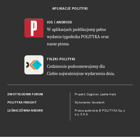
APLIKACJE POLITYKI
i
IOS
ANDROID
W aplikacjach publikujemy pełne
wydania tygodnika POLITYKA oraz
nasze pisma.
FISZKI POLITYKI
Codziennie podsumowujemy dla
Ciebie najważniejsze wydarzenia dnia.
DWUTYGODNIK FORUM
Projekt:
Cogision
,
Ładne Halo
POLITYKA INSIGHT
Wykonanie: Vavatech
LEŚNICZÓWKA NIBORK
Prawa autorskie © POLITYKA Sp. z
o.o. S.K.A.