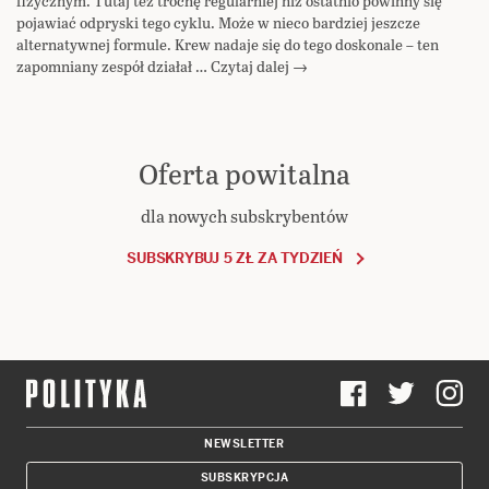
fizycznym. Tutaj też trochę regularniej niż ostatnio powinny się
pojawiać odpryski tego cyklu. Może w nieco bardziej jeszcze
alternatywnej formule. Krew nadaje się do tego doskonale – ten
zapomniany zespół działał … Czytaj dalej →
Oferta powitalna
dla nowych subskrybentów
SUBSKRYBUJ 5 ZŁ ZA TYDZIEŃ
NEWSLETTER
SUBSKRYPCJA