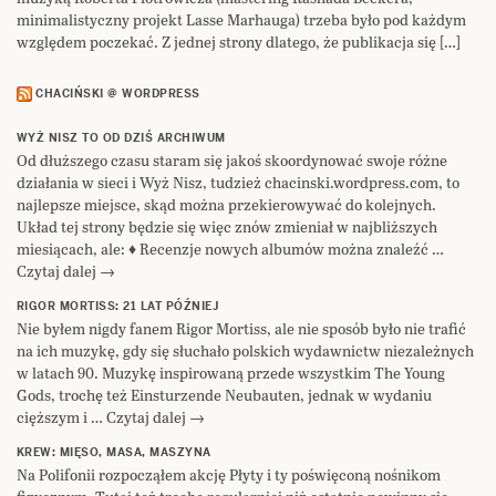
minimalistyczny projekt Lasse Marhauga) trzeba było pod każdym
względem poczekać. Z jednej strony dlatego, że publikacja się […]
CHACIŃSKI @ WORDPRESS
WYŻ NISZ TO OD DZIŚ ARCHIWUM
Od dłuższego czasu staram się jakoś skoordynować swoje różne
działania w sieci i Wyż Nisz, tudzież chacinski.wordpress.com, to
najlepsze miejsce, skąd można przekierowywać do kolejnych.
Układ tej strony będzie się więc znów zmieniał w najbliższych
miesiącach, ale: ♦ Recenzje nowych albumów można znaleźć …
Czytaj dalej →
RIGOR MORTISS: 21 LAT PÓŹNIEJ
Nie byłem nigdy fanem Rigor Mortiss, ale nie sposób było nie trafić
na ich muzykę, gdy się słuchało polskich wydawnictw niezależnych
w latach 90. Muzykę inspirowaną przede wszystkim The Young
Gods, trochę też Einsturzende Neubauten, jednak w wydaniu
cięższym i … Czytaj dalej →
KREW: MIĘSO, MASA, MASZYNA
Na Polifonii rozpocząłem akcję Płyty i ty poświęconą nośnikom