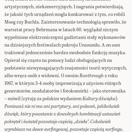
artystycznych, niekomercyjnych. I nagrania potwierdzają,
że jakość tych urządzeń mogła konkurować z tym, co robili
Moog czy Buchla. Zainteresowanie technologią sprawiło, że
warsztat pracy Behrmana w latach 60. wyglądał niczym
wypełnione elektronicznymi gadżetami stoły wykonawców
na dzisiejszych festiwalach pokroju Unsoundu. A on sam
traktował jednocześnie bardzo swobodnie funkcję muzyka.
Opierał się często na pomocy ludzi obsługujących na
podstawie niewymagających znajomości teorii wytycznych,
albo wręcz osób z widowni. O swoim
Runthrough
z roku
1967, w którym 3-4 osoby improwizują z użyciem różnych
generatorów, modulatorów i fotokomórki – jako sterownika
– mówił [cytuję za polskim wydaniem
Kultury dźwięku
]:
Ponieważ nie ni ma ani partytury, ani poleceń, jakikolwiek
dźwięk, który powstanie z dowolnych kombinacji ustawień
pokręteł i świateł pozostaje częścią „dzieła”. Cokolwiek
wyrabiasz na desce surfingowej, pozostaje częścią surfingu
.