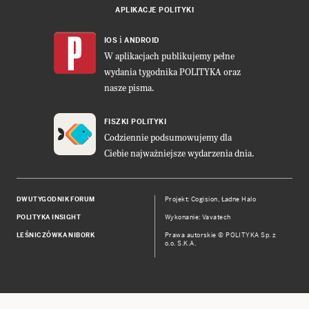
APLIKACJE POLITYKI
i
IOS
ANDROID
W aplikacjach publikujemy pełne
wydania tygodnika POLITYKA oraz
nasze pisma.
FISZKI POLITYKI
Codziennie podsumowujemy dla
Ciebie najważniejsze wydarzenia dnia.
DWUTYGODNIK FORUM
Projekt:
Cogision
,
Ładne Halo
POLITYKA INSIGHT
Wykonanie: Vavatech
LEŚNICZÓWKA NIBORK
Prawa autorskie © POLITYKA Sp. z
o.o. S.K.A.