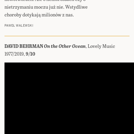
nietrzymaniu moczu już nie. Wstydliwe
choroby dotykają milionów z nas.
PAWEŁ WALEWSKI
DAVID BEHRMAN
On the Other Ocean
, Lovely Music
1977/2019,
9/10