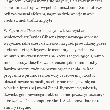
– z gestem, którym można się nasycić, ale zarazem można
sobie nim nastrojowo wypełnić mieszkanie. Sami autorzy
byli zaskoczeni efektem, nagrano dwie wersje utworu
i jedna z nich trafiła na płytę.
W
Figure in a Clearing
nagranym w towarzystwie
wiolonczelisty Davida Gibsona (wyposażonego w proste
wytyczne, jakie sześć dźwięków ma grać, prowadzony przez
elektronikę) są Rileyowskie momenty – słyszalne też
w innych utworach Behrmana, które z tego względu, mimo
innej metody, klasyfikowano czasem jako minimalistę.
Bardzo prosty utwór ma pewne ograniczenia – w kod
programu wpisano, że interwały czasowe mają zostać
ukształtowane na modłę satelity poruszającego się na
orbicie eliptycznej wokół Ziemi. Rytmem i wysokością
dźwięku generowanego elektronicznie (przez syntezatory)
sterował właśnie komputer Kim-1. A wiolonczelista na te
zmiany reaguje.