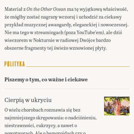
Materiał z
On the Other Ocean
ma tę wyjątkową właściwość,
że mógłby zostać nagrany wczoraj i uchodzić za ciekawy
przykład muzycznej awangardy, eleganckiej i nowoczesnej.
Nie ma tego w streamingach (poza YouTube’em), ale dziś
wieczorem w Nokturnie w radiowej Dwójce bardzo
obszerne fragmenty tej świeżo wznowionej płyty.
Piszemy o tym, co ważne i ciekawe
Cierpią w ukryciu
O wielu chorobach rozmawia się bez
najmniejszego skrępowania: o nadciśnieniu,
niestrawności, cukrzycy, a nawet o
nowotworach. Ale o hemoroidach czy o