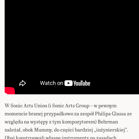
W Sonic Arts Union (i Sonic Arts Group – w pewnym
momencie branej przypadkowo za zespół Philipa Glassa ze
względu na występy z tym kompozytorem) Behrman
należał, obok Mummy, do części bardziej „inżynierskiej”.
Obaj konstruowali własne instrumenty na zasadach