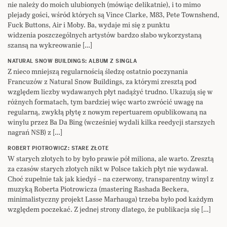
nie należy do moich ulubionych (mówiąc delikatnie), i to mimo
plejady gości, wśród których są Vince Clarke, M83, Pete Townshend,
Fuck Buttons, Air i Moby. Ba, wydaje mi się z punktu
widzenia poszczególnych artystów bardzo słabo wykorzystaną
szansą na wykreowanie […]
NATURAL SNOW BUILDINGS: ALBUM Z SINGLA
Z nieco mniejszą regularnością śledzę ostatnio poczynania
Francuzów z Natural Snow Buildings, za którymi zresztą pod
względem liczby wydawanych płyt nadążyć trudno. Ukazują się w
różnych formatach, tym bardziej więc warto zwrócić uwagę na
regularną, zwykłą płytę z nowym repertuarem opublikowaną na
winylu przez Ba Da Bing (wcześniej wydali kilka reedycji starszych
nagrań NSB) z […]
ROBERT PIOTROWICZ: STARE ZŁOTE
W starych złotych to by było prawie pół miliona, ale warto. Zresztą
za czasów starych złotych nikt w Polsce takich płyt nie wydawał.
Choć zupełnie tak jak kiedyś – na czerwony, transparentny winyl z
muzyką Roberta Piotrowicza (mastering Rashada Beckera,
minimalistyczny projekt Lasse Marhauga) trzeba było pod każdym
względem poczekać. Z jednej strony dlatego, że publikacja się […]