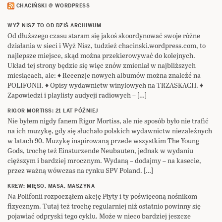
CHACIŃSKI @ WORDPRESS
WYŻ NISZ TO OD DZIŚ ARCHIWUM
Od dłuższego czasu staram się jakoś skoordynować swoje różne
działania w sieci i Wyż Nisz, tudzież chacinski.wordpress.com, to
najlepsze miejsce, skąd można przekierowywać do kolejnych.
Układ tej strony będzie się więc znów zmieniał w najbliższych
miesiącach, ale: ♦ Recenzje nowych albumów można znaleźć na
POLIFONII. ♦ Opisy wydawnictw winylowych na TRZASKACH. ♦
Zapowiedzi i playlisty audycji radiowych – […]
RIGOR MORTISS: 21 LAT PÓŹNIEJ
Nie byłem nigdy fanem Rigor Mortiss, ale nie sposób było nie trafić
na ich muzykę, gdy się słuchało polskich wydawnictw niezależnych
w latach 90. Muzykę inspirowaną przede wszystkim The Young
Gods, trochę też Einsturzende Neubauten, jednak w wydaniu
cięższym i bardziej mrocznym. Wydaną – dodajmy – na kasecie,
przez ważną wówczas na rynku SPV Poland. […]
KREW: MIĘSO, MASA, MASZYNA
Na Polifonii rozpocząłem akcję Płyty i ty poświęconą nośnikom
fizycznym. Tutaj też trochę regularniej niż ostatnio powinny się
pojawiać odpryski tego cyklu. Może w nieco bardziej jeszcze