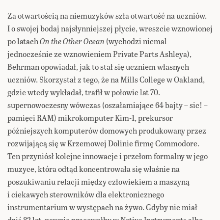
Za otwartością na niemuzyków szła otwartość na uczniów.
I o swojej bodaj najsłynniejszej płycie, wreszcie wznowionej
po latach
On the Other Ocean
(wychodzi niemal
jednocześnie ze wznowieniem Private Parts Ashleya),
Behrman opowiadał, jak to stał się uczniem własnych
uczniów. Skorzystał z tego, że na Mills College w Oakland,
gdzie wtedy wykładał, trafił w połowie lat 70.
supernowoczesny wówczas (oszałamiające 64 bajty – sic! –
pamięci RAM) mikrokomputer Kim-1, prekursor
późniejszych komputerów domowych produkowany przez
rozwijającą się w Krzemowej Dolinie firmę Commodore.
Ten przyniósł kolejne innowacje i przełom formalny w jego
muzyce, która odtąd koncentrowała się właśnie na
poszukiwaniu relacji między człowiekiem a maszyną
i ciekawych sterowników dla elektronicznego
instrumentarium w występach na żywo. Gdyby nie miał
dziś 82 lat, pewnie pracowałby w Native Instruments albo