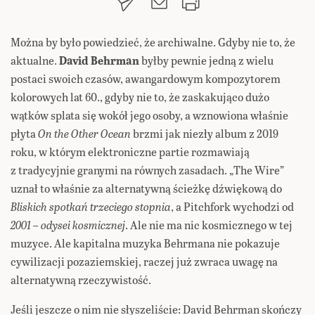
Można by było powiedzieć, że archiwalne. Gdyby nie to, że
aktualne.
David Behrman
byłby pewnie jedną z wielu
postaci swoich czasów, awangardowym kompozytorem
kolorowych lat 60., gdyby nie to, że zaskakująco dużo
wątków splata się wokół jego osoby, a wznowiona właśnie
płyta
On the Other Ocean
brzmi jak niezły album z 2019
roku, w którym elektroniczne partie rozmawiają
z tradycyjnie granymi na równych zasadach. „The Wire”
uznał to właśnie za alternatywną ścieżkę dźwiękową do
Bliskich spotkań trzeciego stopnia
, a Pitchfork wychodzi od
2001 – odysei kosmicznej
. Ale nie ma nic kosmicznego w tej
muzyce. Ale kapitalna muzyka Behrmana nie pokazuje
cywilizacji pozaziemskiej, raczej już zwraca uwagę na
alternatywną rzeczywistość.
Jeśli jeszcze o nim nie słyszeliście: David Behrman skończy