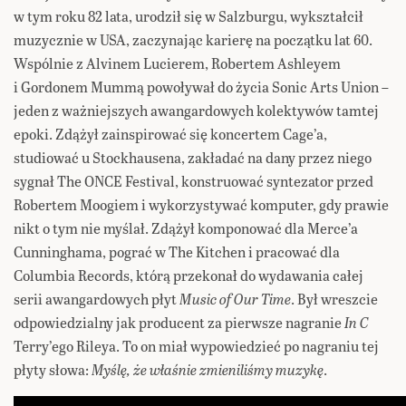
w tym roku 82 lata, urodził się w Salzburgu, wykształcił
muzycznie w USA, zaczynając karierę na początku lat 60.
Wspólnie z Alvinem Lucierem, Robertem Ashleyem
i Gordonem Mummą powoływał do życia Sonic Arts Union –
jeden z ważniejszych awangardowych kolektywów tamtej
epoki. Zdążył zainspirować się koncertem Cage’a,
studiować u Stockhausena, zakładać na dany przez niego
sygnał The ONCE Festival, konstruować syntezator przed
Robertem Moogiem i wykorzystywać komputer, gdy prawie
nikt o tym nie myślał. Zdążył komponować dla Merce’a
Cunninghama, pograć w The Kitchen i pracować dla
Columbia Records, którą przekonał do wydawania całej
serii awangardowych płyt
Music of Our Time
. Był wreszcie
odpowiedzialny jak producent za pierwsze nagranie
In C
Terry’ego Rileya. To on miał wypowiedzieć po nagraniu tej
płyty słowa:
Myślę, że właśnie zmieniliśmy muzykę
.