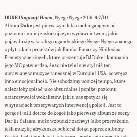
DUKE
Uingizaji Hewa
, Nyege Nyege 2019,
6-7/10
Album
Duke
jest pierwszym lekko odbiegającym od
poziomu i mniej zaskakującym wydawnictwem, jakie
pojawiło się w katalogu ugandyjskiego Nyege Nyege znanego
z płyt takich projektów jak Bamba Pana czy Nihiloxica.
Frenetyczne singeli, które prezentuje DJ Duke i kompania
jego MC potwierdza, że to nie tyle inny styl niż ten
uprawiany w muzyce tanecznej w Europie i USA, co wręcz
inna emocjonalność. Nie schodzimy poniżej tempa, które
należałoby opisać jako absurdalne i poniżej poziomu
natarczywości wokalistów, jaki u nas spotyka się
w sytuacjach przerywanych interwencją policji. Jest to
gorące i jeśli dotrze do kogoś jako pierwszy album ze sceny
Dar Es Salaam, może wzbudzić zachwyt (albo przerażenie,
jeśli muzykę afrykańską odbierał dotąd poprzez albumy
Siesty
). Jeśli jednak jest kolejnym – można się pomylić, jak