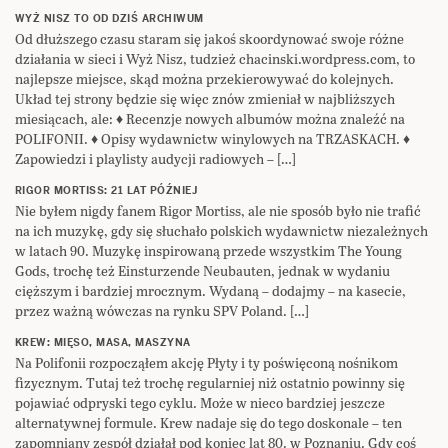
WYŻ NISZ TO OD DZIŚ ARCHIWUM
Od dłuższego czasu staram się jakoś skoordynować swoje różne
działania w sieci i Wyż Nisz, tudzież chacinski.wordpress.com, to
najlepsze miejsce, skąd można przekierowywać do kolejnych.
Układ tej strony będzie się więc znów zmieniał w najbliższych
miesiącach, ale: ♦ Recenzje nowych albumów można znaleźć na
POLIFONII. ♦ Opisy wydawnictw winylowych na TRZASKACH. ♦
Zapowiedzi i playlisty audycji radiowych – […]
RIGOR MORTISS: 21 LAT PÓŹNIEJ
Nie byłem nigdy fanem Rigor Mortiss, ale nie sposób było nie trafić
na ich muzykę, gdy się słuchało polskich wydawnictw niezależnych
w latach 90. Muzykę inspirowaną przede wszystkim The Young
Gods, trochę też Einsturzende Neubauten, jednak w wydaniu
cięższym i bardziej mrocznym. Wydaną – dodajmy – na kasecie,
przez ważną wówczas na rynku SPV Poland. […]
KREW: MIĘSO, MASA, MASZYNA
Na Polifonii rozpocząłem akcję Płyty i ty poświęconą nośnikom
fizycznym. Tutaj też trochę regularniej niż ostatnio powinny się
pojawiać odpryski tego cyklu. Może w nieco bardziej jeszcze
alternatywnej formule. Krew nadaje się do tego doskonale – ten
zapomniany zespół działał pod koniec lat 80. w Poznaniu. Gdy coś