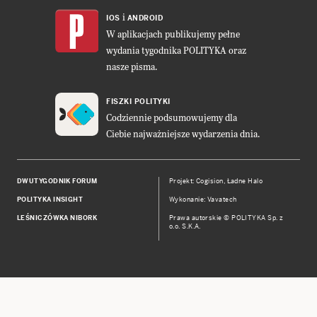
i
IOS
ANDROID
W aplikacjach publikujemy pełne
wydania tygodnika POLITYKA oraz
nasze pisma.
FISZKI POLITYKI
Codziennie podsumowujemy dla
Ciebie najważniejsze wydarzenia dnia.
DWUTYGODNIK FORUM
Projekt:
Cogision
,
Ładne Halo
POLITYKA INSIGHT
Wykonanie: Vavatech
LEŚNICZÓWKA NIBORK
Prawa autorskie © POLITYKA Sp. z
o.o. S.K.A.