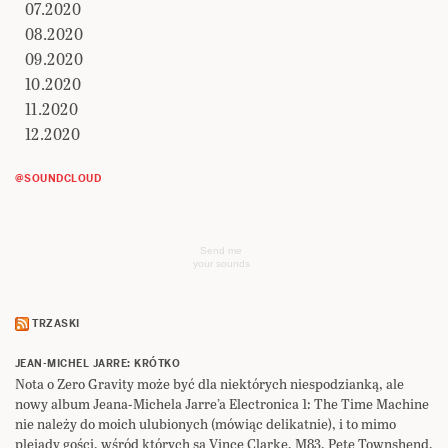
07.2020
08.2020
09.2020
10.2020
11.2020
12.2020
@SOUNDCLOUD
Send me
your sounds
TRZASKI
JEAN-MICHEL JARRE: KRÓTKO
Nota o Zero Gravity może być dla niektórych niespodzianką, ale
nowy album Jeana-Michela Jarre’a Electronica 1: The Time Machine
nie należy do moich ulubionych (mówiąc delikatnie), i to mimo
plejady gości, wśród których są Vince Clarke, M83, Pete Townshend,