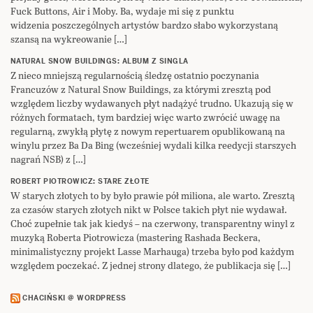
Fuck Buttons, Air i Moby. Ba, wydaje mi się z punktu
widzenia poszczególnych artystów bardzo słabo wykorzystaną
szansą na wykreowanie […]
NATURAL SNOW BUILDINGS: ALBUM Z SINGLA
Z nieco mniejszą regularnością śledzę ostatnio poczynania
Francuzów z Natural Snow Buildings, za którymi zresztą pod
względem liczby wydawanych płyt nadążyć trudno. Ukazują się w
różnych formatach, tym bardziej więc warto zwrócić uwagę na
regularną, zwykłą płytę z nowym repertuarem opublikowaną na
winylu przez Ba Da Bing (wcześniej wydali kilka reedycji starszych
nagrań NSB) z […]
ROBERT PIOTROWICZ: STARE ZŁOTE
W starych złotych to by było prawie pół miliona, ale warto. Zresztą
za czasów starych złotych nikt w Polsce takich płyt nie wydawał.
Choć zupełnie tak jak kiedyś – na czerwony, transparentny winyl z
muzyką Roberta Piotrowicza (mastering Rashada Beckera,
minimalistyczny projekt Lasse Marhauga) trzeba było pod każdym
względem poczekać. Z jednej strony dlatego, że publikacja się […]
CHACIŃSKI @ WORDPRESS