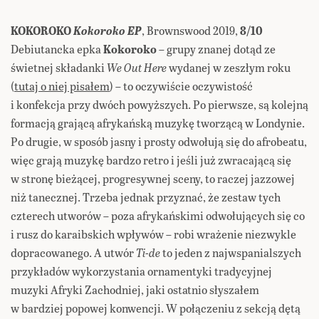
KOKOROKO
Kokoroko EP
, Brownswood 2019,
8/10
Debiutancka epka
Kokoroko
– grupy znanej dotąd ze
świetnej składanki
We Out Here
wydanej w zeszłym roku
(
tutaj o niej pisałem
) – to oczywiście oczywistość
i konfekcja przy dwóch powyższych. Po pierwsze, są kolejną
formacją grającą afrykańską muzykę tworzącą w Londynie.
Po drugie, w sposób jasny i prosty odwołują się do afrobeatu,
więc grają muzykę bardzo retro i jeśli już zwracającą się
w stronę bieżącej, progresywnej sceny, to raczej jazzowej
niż tanecznej. Trzeba jednak przyznać, że zestaw tych
czterech utworów – poza afrykańskimi odwołujących się co
i rusz do karaibskich wpływów – robi wrażenie niezwykle
dopracowanego. A utwór
Ti-de
to jeden z najwspanialszych
przykładów wykorzystania ornamentyki tradycyjnej
muzyki Afryki Zachodniej, jaki ostatnio słyszałem
w bardziej popowej konwencji. W połączeniu z sekcją dętą