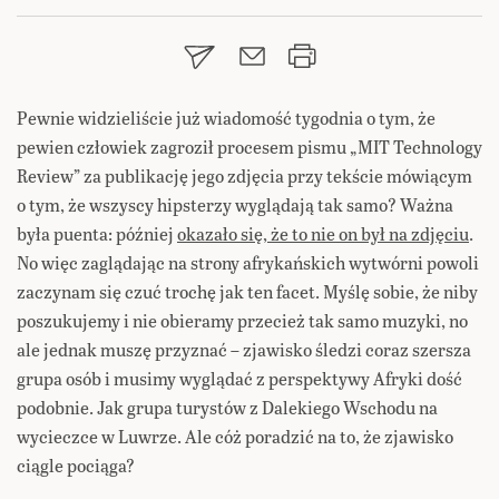
Pewnie widzieliście już wiadomość tygodnia o tym, że
pewien człowiek zagroził procesem pismu „MIT Technology
Review” za publikację jego zdjęcia przy tekście mówiącym
o tym, że wszyscy hipsterzy wyglądają tak samo? Ważna
była puenta: później
okazało się, że to nie on był na zdjęciu
.
No więc zaglądając na strony afrykańskich wytwórni powoli
zaczynam się czuć trochę jak ten facet. Myślę sobie, że niby
poszukujemy i nie obieramy przecież tak samo muzyki, no
ale jednak muszę przyznać – zjawisko śledzi coraz szersza
grupa osób i musimy wyglądać z perspektywy Afryki dość
podobnie. Jak grupa turystów z Dalekiego Wschodu na
wycieczce w Luwrze. Ale cóż poradzić na to, że zjawisko
ciągle pociąga?