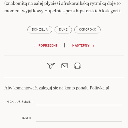
(znakomitą na całej płycie) i afrokaraibską rytmiką daje to
moment wyjątkowy, zupełnie spoza hipsterskich kategorii.
DON ZILLA
DUKE
KOKOROKO
Nawigacja
|
← POPRZEDNI
NASTĘPNY →
wpisu
Aby komentować, zaloguj się na konto portalu Polityka.pl
NICK LUB EMAIL :
HASŁO :