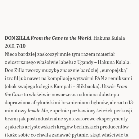
DON ZILLA
From the Cave to the World
, Hakuna Kulala
2019,
7/10
Nieco bardziej zaskoczył mnie tym razem materiał
z siostrzanego właściwie labelu z Ugandy – Hakuna Kulala.
Don Zilla tworzy muzykę znacznie bardziej „europejską”
i trafił już nawet na kompilację wytwórni PAN z remiksami
(obok swojego kolegi z Kampali – Slikbacka). Utwór
From
the Cave
to właściwie nowoczesna odmiana dubstepu
doprawiona afrykańskimi brzmieniami bębnów, ale za to 13-
minutowy
Inside Me
, zupełnie pozbawiony ścieżek perkusji,
brzmi jak postindustrialne syntezatorowe eksperymenty
z jakichś artystowskich kręgów berlińskich producentów
i każe sobie co chwila zadawać pytanie, skąd właściwie ta