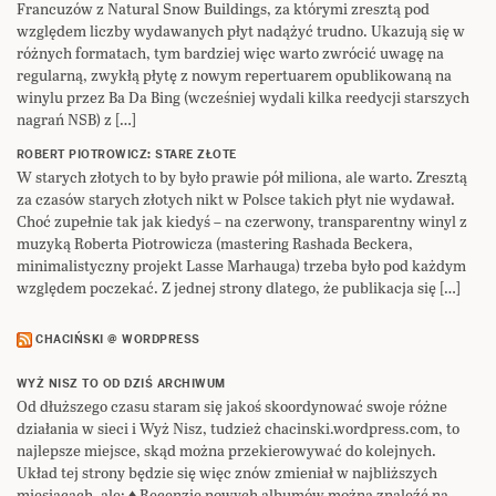
Francuzów z Natural Snow Buildings, za którymi zresztą pod
względem liczby wydawanych płyt nadążyć trudno. Ukazują się w
różnych formatach, tym bardziej więc warto zwrócić uwagę na
regularną, zwykłą płytę z nowym repertuarem opublikowaną na
winylu przez Ba Da Bing (wcześniej wydali kilka reedycji starszych
nagrań NSB) z […]
ROBERT PIOTROWICZ: STARE ZŁOTE
W starych złotych to by było prawie pół miliona, ale warto. Zresztą
za czasów starych złotych nikt w Polsce takich płyt nie wydawał.
Choć zupełnie tak jak kiedyś – na czerwony, transparentny winyl z
muzyką Roberta Piotrowicza (mastering Rashada Beckera,
minimalistyczny projekt Lasse Marhauga) trzeba było pod każdym
względem poczekać. Z jednej strony dlatego, że publikacja się […]
CHACIŃSKI @ WORDPRESS
WYŻ NISZ TO OD DZIŚ ARCHIWUM
Od dłuższego czasu staram się jakoś skoordynować swoje różne
działania w sieci i Wyż Nisz, tudzież chacinski.wordpress.com, to
najlepsze miejsce, skąd można przekierowywać do kolejnych.
Układ tej strony będzie się więc znów zmieniał w najbliższych
miesiącach, ale: ♦ Recenzje nowych albumów można znaleźć na