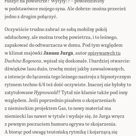
ruszyć na powietrze? Wytyfy!? – powiedzieliby
w podstawówce mojego syna. Ale dobrze: można przecież
jedno z drugim połączyć.
Oczywiście trudno zabrać ze sobą mobilny pokój
odsłuchowy, ale można trochę powietrza, i to leśnego,
zapakować do odtwarzacza w domu. Pod tym względem
w klimat majówki
Janusz Jurga
, autor
opisywanych tu
Duchów Rogowca
, wpisał się doskonale. I bardziej otwarcie:
dźwięków lasu dużo, trochę mniej jakby zawoalowanych,
a intencje do łączenia tego leśnego nastroju z hipnotycznym
rytmem techno 4/4 też dość oczywiste. Inaczej nie byłoby to
zatytułowane
Hypnowald
? Tytuł nie kłamie także pod inny
względem. Jeśli poprzednio pisałem o skojarzeniach
z niemieckim projektem Gas, to nowy materiał ma
niemiecki las nawet w tytule i wydaje się, że Jurga wręcz
z pewnym poczuciem humoru ogrywa te skojarzenia.
A biorąc pod uwagę teutońską rytmikę i kojarzącą się