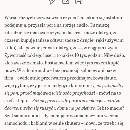
Wśród różnych serwisowych czynności, jakich się ostatnio
podejmuję, przyszła pora na sprzęt audio. Tu muszę
zdradzić, że masowo zużywam lasery – może dlatego, że
czasem kupuję tańsze odtwarzacze z drugiej ręki (używam
kilku), ale pewnie jednak dlatego, że są w ciągłym użyciu.
Żywotność takiego lasera to jakieś 10 tys. godzin. Niby dużo,
ale zawsze za mało. Postanowiłem więc tym razem kupić
nowy. W salonie audio – bez promocji salonów ani nazw
firm – ewidentnie przerwałem przedmajówkową flautę,
więc pytam, czy jestem jedynym klientem.
O, nie, zdziwiłby
się pan, przed majówką wiele osób przychodzi
– mówi na to
szef sklepu. –
Później przecież te parę dni wolnego. I bardzo
dobrze, trzeba się ruszyć z domu na powietrze.
Też to macie?
Szef salonu audio – dysponujący wzmacniaczami w cenie
samochodu i kablami w cenie skutera – mówi, że trzeba się