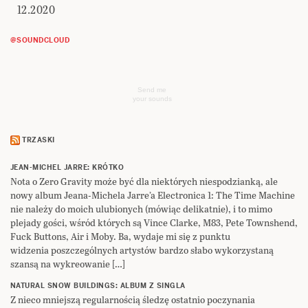
12.2020
@SOUNDCLOUD
Send me
your sounds
TRZASKI
JEAN-MICHEL JARRE: KRÓTKO
Nota o Zero Gravity może być dla niektórych niespodzianką, ale
nowy album Jeana-Michela Jarre’a Electronica 1: The Time Machine
nie należy do moich ulubionych (mówiąc delikatnie), i to mimo
plejady gości, wśród których są Vince Clarke, M83, Pete Townshend,
Fuck Buttons, Air i Moby. Ba, wydaje mi się z punktu
widzenia poszczególnych artystów bardzo słabo wykorzystaną
szansą na wykreowanie […]
NATURAL SNOW BUILDINGS: ALBUM Z SINGLA
Z nieco mniejszą regularnością śledzę ostatnio poczynania