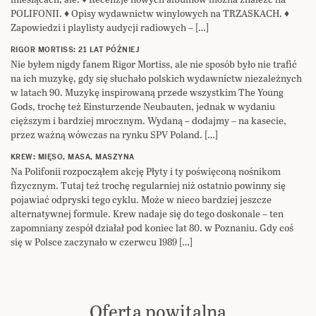
POLIFONII. ♦ Opisy wydawnictw winylowych na TRZASKACH. ♦
Zapowiedzi i playlisty audycji radiowych – […]
RIGOR MORTISS: 21 LAT PÓŹNIEJ
Nie byłem nigdy fanem Rigor Mortiss, ale nie sposób było nie trafić
na ich muzykę, gdy się słuchało polskich wydawnictw niezależnych
w latach 90. Muzykę inspirowaną przede wszystkim The Young
Gods, trochę też Einsturzende Neubauten, jednak w wydaniu
cięższym i bardziej mrocznym. Wydaną – dodajmy – na kasecie,
przez ważną wówczas na rynku SPV Poland. […]
KREW: MIĘSO, MASA, MASZYNA
Na Polifonii rozpocząłem akcję Płyty i ty poświęconą nośnikom
fizycznym. Tutaj też trochę regularniej niż ostatnio powinny się
pojawiać odpryski tego cyklu. Może w nieco bardziej jeszcze
alternatywnej formule. Krew nadaje się do tego doskonale – ten
zapomniany zespół działał pod koniec lat 80. w Poznaniu. Gdy coś
się w Polsce zaczynało w czerwcu 1989 […]
Oferta powitalna