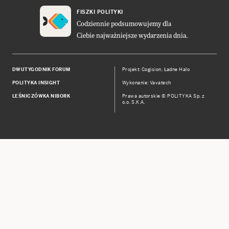
FISZKI POLITYKI
Codziennie podsumowujemy dla
Ciebie najważniejsze wydarzenia dnia.
DWUTYGODNIK FORUM
Projekt:
Cogision
,
Ładne Halo
POLITYKA INSIGHT
Wykonanie: Vavatech
LEŚNICZÓWKA NIBORK
Prawa autorskie © POLITYKA Sp. z
o.o. S.K.A.