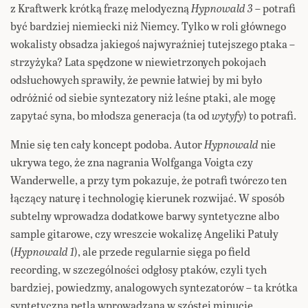
z Kraftwerk krótką frazę melodyczną
Hypnowald 3
– potrafi
być bardziej niemiecki niż Niemcy. Tylko w roli głównego
wokalisty obsadza jakiegoś najwyraźniej tutejszego ptaka –
strzyżyka? Lata spędzone w niewietrzonych pokojach
odsłuchowych sprawiły, że pewnie łatwiej by mi było
odróżnić od siebie syntezatory niż leśne ptaki, ale mogę
zapytać syna, bo młodsza generacja (ta od
wytyfy
) to potrafi.
Mnie się ten cały koncept podoba. Autor
Hypnowald
nie
ukrywa tego, że zna nagrania Wolfganga Voigta czy
Wanderwelle, a przy tym pokazuje, że potrafi twórczo ten
łączący naturę i technologię kierunek rozwijać. W sposób
subtelny wprowadza dodatkowe barwy syntetyczne albo
sample gitarowe, czy wreszcie wokalizę Angeliki Patuły
(
Hypnowald 1
), ale przede regularnie sięga po field
recording, w szczególności odgłosy ptaków, czyli tych
bardziej, powiedzmy, analogowych syntezatorów – ta krótka
syntetyczna pętla wprowadzana w szóstej minucie