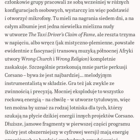
członkowie grupy pracowali ze sobą wcześniej w różnych
konfiguracjach osobowych, wystarczy im więc podstawić
i otworzyć mikrofony. Tu mieli na nagrania siedem dni, a na
całym albumie jest jedna niewielka mielizna nudy
w utworze
The Taxi Driver’s Claim of Fame
, ale reszta trzyma
w napięciu, albo wręcz (jak mistyczno-plemienne, powstałe
ewidentnie z fascynacji transową muzyką północnej Afryki
utwory
Wrong Church
i
Wrong Religion
) kompletnie
zaskakuje. Szczególnie przekonują mnie partie perkusji
Corsano – bywa że jest najbardziej… melodyjnym
instrumentalistą w składzie. Gra też jak zwykle ze
zwinnością i precyzją. Mocniej eksploduje to wszystko
rockową energią – na chwilę – w utworze tytułowym, więc
ten można by uznać za rodzaj lotniska dla tych, którzy
szukają na płycie dzikiej energii innych projektów Corsano.
Dłuższe, jamowe fragmenty w pierwszej części programu
(który jest obszerniejszy w cyfrowej wersji) mają energię
przeróżnych co bardziej swobodnych przedsięwzięć