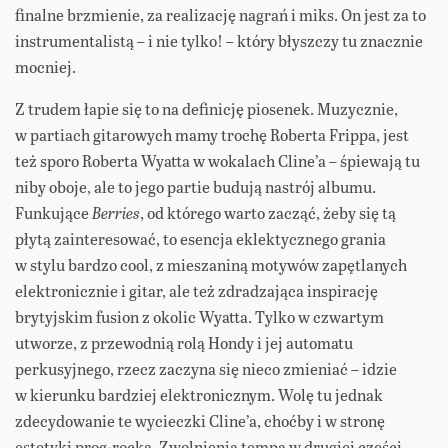
finalne brzmienie, za realizację nagrań i miks. On jest za to
instrumentalistą – i nie tylko! – który błyszczy tu znacznie
mocniej.
Z trudem łapie się to na definicję piosenek. Muzycznie,
w partiach gitarowych mamy trochę Roberta Frippa, jest
też sporo Roberta Wyatta w wokalach Cline’a – śpiewają tu
niby oboje, ale to jego partie budują nastrój albumu.
Funkujące
Berries
, od którego warto zacząć, żeby się tą
płytą zainteresować, to esencja eklektycznego grania
w stylu bardzo cool, z mieszaniną motywów zapętlanych
elektronicznie i gitar, ale też zdradzająca inspirację
brytyjskim fusion z okolic Wyatta. Tylko w czwartym
utworze, z przewodnią rolą Hondy i jej automatu
perkusyjnego, rzecz zaczyna się nieco zmieniać – idzie
w kierunku bardziej elektronicznym. Wolę tu jednak
zdecydowanie te wycieczki Cline’a, choćby i w stronę
estetyki prog-rocka. Zwolnienia tempa w drugiej części