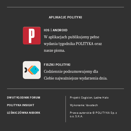
APLIKACJE POLITYKI
i
IOS
ANDROID
W aplikacjach publikujemy pełne
wydania tygodnika POLITYKA oraz
nasze pisma.
FISZKI POLITYKI
Codziennie podsumowujemy dla
Ciebie najważniejsze wydarzenia dnia.
DWUTYGODNIK FORUM
Projekt:
Cogision
,
Ładne Halo
POLITYKA INSIGHT
Wykonanie: Vavatech
LEŚNICZÓWKA NIBORK
Prawa autorskie © POLITYKA Sp. z
o.o. S.K.A.