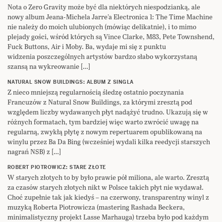
Nota o Zero Gravity może być dla niektórych niespodzianką, ale
nowy album Jeana-Michela Jarre’a Electronica 1: The Time Machine
nie należy do moich ulubionych (mówiąc delikatnie), i to mimo
plejady gości, wśród których są Vince Clarke, M83, Pete Townshend,
Fuck Buttons, Air i Moby. Ba, wydaje mi się z punktu
widzenia poszczególnych artystów bardzo słabo wykorzystaną
szansą na wykreowanie […]
NATURAL SNOW BUILDINGS: ALBUM Z SINGLA
Z nieco mniejszą regularnością śledzę ostatnio poczynania
Francuzów z Natural Snow Buildings, za którymi zresztą pod
względem liczby wydawanych płyt nadążyć trudno. Ukazują się w
różnych formatach, tym bardziej więc warto zwrócić uwagę na
regularną, zwykłą płytę z nowym repertuarem opublikowaną na
winylu przez Ba Da Bing (wcześniej wydali kilka reedycji starszych
nagrań NSB) z […]
ROBERT PIOTROWICZ: STARE ZŁOTE
W starych złotych to by było prawie pół miliona, ale warto. Zresztą
za czasów starych złotych nikt w Polsce takich płyt nie wydawał.
Choć zupełnie tak jak kiedyś – na czerwony, transparentny winyl z
muzyką Roberta Piotrowicza (mastering Rashada Beckera,
minimalistyczny projekt Lasse Marhauga) trzeba było pod każdym