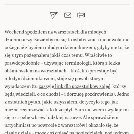
Weekend spędziłem na warsztatach dla młodych
dziennikarzy. Kazałoby mi się to ostatecznie i nieodwołalnie
pożegnać z byciem młodym dziennikarzem, gdyby nie to, że
się z tym pożegnałem jakiś czas temu. Właściwie to
prawdopodobnie – używając terminologii, którą z lekka
obśmiewałem na warsztatach – ktoś, kto przestaje być
młodym dziennikarzem, staje się powoli starym
wyjadaczem (tu
zaszyję link dla uczestników zajęć
, którzy
będą wiedzieli, o co chodzi – i dorzucę pozdrowienia). Jedno
z ostatnich pytań, jakie usłyszałem, dotyczyło tego, jak
można recenzować tak dużo płyt. Sam nie wiem i wydaje mi
się to trochę wbrew ludzkiej naturze. Ale sprawdziłem
natychmiast po powrocie z warsztatów i okazało się, że
ciągle działa – mogę coś opisać na poniedziałek, pod jednym