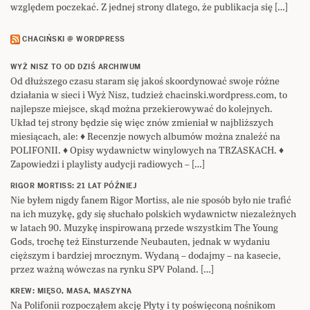
względem poczekać. Z jednej strony dlatego, że publikacja się […]
CHACIŃSKI @ WORDPRESS
WYŻ NISZ TO OD DZIŚ ARCHIWUM
Od dłuższego czasu staram się jakoś skoordynować swoje różne
działania w sieci i Wyż Nisz, tudzież chacinski.wordpress.com, to
najlepsze miejsce, skąd można przekierowywać do kolejnych.
Układ tej strony będzie się więc znów zmieniał w najbliższych
miesiącach, ale: ♦ Recenzje nowych albumów można znaleźć na
POLIFONII. ♦ Opisy wydawnictw winylowych na TRZASKACH. ♦
Zapowiedzi i playlisty audycji radiowych – […]
RIGOR MORTISS: 21 LAT PÓŹNIEJ
Nie byłem nigdy fanem Rigor Mortiss, ale nie sposób było nie trafić
na ich muzykę, gdy się słuchało polskich wydawnictw niezależnych
w latach 90. Muzykę inspirowaną przede wszystkim The Young
Gods, trochę też Einsturzende Neubauten, jednak w wydaniu
cięższym i bardziej mrocznym. Wydaną – dodajmy – na kasecie,
przez ważną wówczas na rynku SPV Poland. […]
KREW: MIĘSO, MASA, MASZYNA
Na Polifonii rozpocząłem akcję Płyty i ty poświęconą nośnikom