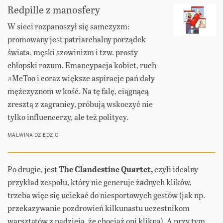
Redpille z manosfery
W sieci rozpanoszył się samczyzm:
promowany jest patriarchalny porządek
świata, męski szowinizm i tzw. prosty
chłopski rozum. Emancypacja kobiet, ruch
#MeToo i coraz większe aspiracje pań dały
mężczyznom w kość. Na tę falę, ciągnącą
zresztą z zagranicy, próbują wskoczyć nie
tylko influencerzy, ale też politycy.
MALWINA DZIEDZIC
Po drugie, jest
The Clandestine Quartet,
czyli idealny
przykład zespołu, który nie generuje żadnych klików,
trzeba więc się uciekać do niesportowych gestów (jak np.
przekazywanie pozdrowień kilkunastu uczestnikom
warsztatów z nadzieją, że chociaż oni klikną). A przy tym