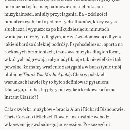
nie można tej formacji odmówić ani techniki, ani
muzykalności, ani siły przyciągania. Ba – zdolności
hipnotycznych, bo to jeden z tych albumów, który wsysa
słuchacza i wypuszcza po kilkudziesięciu minutach
w miejscu niezbyt odległym, ale ze świadomością odbycia
jakiejś bardzo dalekiej podróży. Psychodeliczna, oparta na
rockowych brzmieniach, transowa muzyka długich form,
w których odgrywają rolę modyfikacje tak niewielkie i tak
powolne, że mamy wrażenie zastygania w bursztynie (mój
ulubiony
Thank You Mr. Jackpots
). Choć w polskich
warunkach łatwiej by to było zdefiniować pytaniem:
Dlaczego, u licha, tej płyty nie wydała krakowska firma
Instant Classic?!
Cała czwórka muzyków – bracia Alan i Richard Bishopowie,
Chris Corsano i Michael Flower – naturalnie wchodzi
w konwencję swobodnego jam-session. Poszczególni