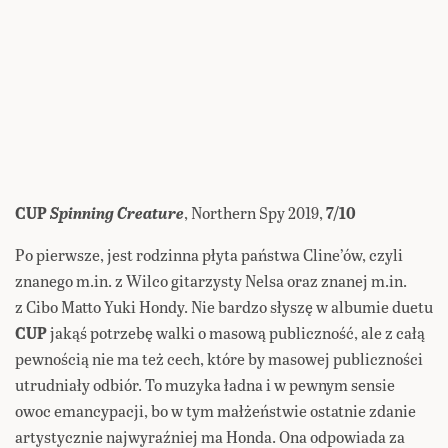
CUP
Spinning Creature
, Northern Spy 2019,
7/10
Po pierwsze, jest rodzinna płyta państwa Cline’ów, czyli
znanego m.in. z Wilco gitarzysty Nelsa oraz znanej m.in.
z Cibo Matto Yuki Hondy. Nie bardzo słyszę w albumie duetu
CUP
jakąś potrzebę walki o masową publiczność, ale z całą
pewnością nie ma też cech, które by masowej publiczności
utrudniały odbiór. To muzyka ładna i w pewnym sensie
owoc emancypacji, bo w tym małżeństwie ostatnie zdanie
artystycznie najwyraźniej ma Honda. Ona odpowiada za