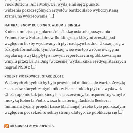
Fuck Buttons, Air i Moby. Ba, wydaje mi się z punktu
widzenia poszczególnych artystów bardzo słabo wykorzystaną
szansą na wykreowanie […]
NATURAL SNOW BUILDINGS: ALBUM Z SINGLA
Z nieco mniejszą regularnością śledzę ostatnio poczynania
Francuzów z Natural Snow Buildings, za którymi zresztą pod
względem liczby wydawanych płyt nadążyć trudno. Ukazują się w
różnych formatach, tym bardziej więc warto zwrócić uwagę na
regularną, zwykłą płytę z nowym repertuarem opublikowaną na
winylu przez Ba Da Bing (wcześniej wydali kilka reedycji starszych
nagrań NSB) z […]
ROBERT PIOTROWICZ: STARE ZŁOTE
W starych złotych to by było prawie pół miliona, ale warto. Zresztą
za czasów starych złotych nikt w Polsce takich płyt nie wydawał.
Choć zupełnie tak jak kiedyś – na czerwony, transparentny winyl z
muzyką Roberta Piotrowicza (mastering Rashada Beckera,
minimalistyczny projekt Lasse Marhauga) trzeba było pod każdym
względem poczekać. Z jednej strony dlatego, że publikacja się […]
CHACIŃSKI @ WORDPRESS