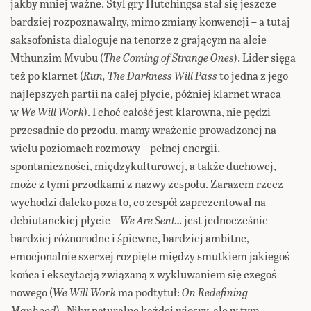
jakby mniej ważne. Styl gry Hutchingsa stał się jeszcze
bardziej rozpoznawalny, mimo zmiany konwencji – a tutaj
saksofonista dialoguje na tenorze z grającym na alcie
Mthunzim Mvubu (
The Coming of Strange Ones
). Lider sięga
też po klarnet (
Run, The Darkness Will Pass
to jedna z jego
najlepszych partii na całej płycie, później klarnet wraca
w
We Will Work
). I choć całość jest klarowna, nie pędzi
przesadnie do przodu, mamy wrażenie prowadzonej na
wielu poziomach rozmowy – pełnej energii,
spontaniczności, międzykulturowej, a także duchowej,
może z tymi przodkami z nazwy zespołu. Zarazem rzecz
wychodzi daleko poza to, co zespół zaprezentował na
debiutanckiej płycie –
We Are Sent…
jest jednocześnie
bardziej różnorodne i śpiewne, bardziej ambitne,
emocjonalnie szerzej rozpięte między smutkiem jakiegoś
końca i ekscytacją związaną z wykluwaniem się czegoś
nowego (
We Will Work
ma podtytuł:
On Redefining
Manhood
). Niby naturalne każdej wiosny, ale w tym