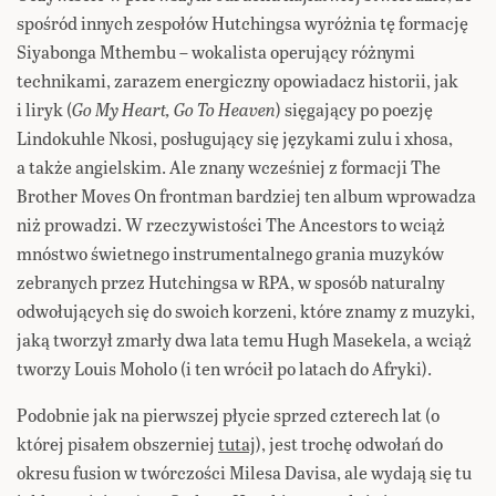
spośród innych zespołów Hutchingsa wyróżnia tę formację
Siyabonga Mthembu – wokalista operujący różnymi
technikami, zarazem energiczny opowiadacz historii, jak
i liryk (
Go My Heart, Go To Heaven
) sięgający po poezję
Lindokuhle Nkosi, posługujący się językami zulu i xhosa,
a także angielskim. Ale znany wcześniej z formacji The
Brother Moves On frontman bardziej ten album wprowadza
niż prowadzi. W rzeczywistości The Ancestors to wciąż
mnóstwo świetnego instrumentalnego grania muzyków
zebranych przez Hutchingsa w RPA, w sposób naturalny
odwołujących się do swoich korzeni, które znamy z muzyki,
jaką tworzył zmarły dwa lata temu Hugh Masekela, a wciąż
tworzy Louis Moholo (i ten wrócił po latach do Afryki).
Podobnie jak na pierwszej płycie sprzed czterech lat (o
której pisałem obszerniej
tutaj
), jest trochę odwołań do
okresu fusion w twórczości Milesa Davisa, ale wydają się tu