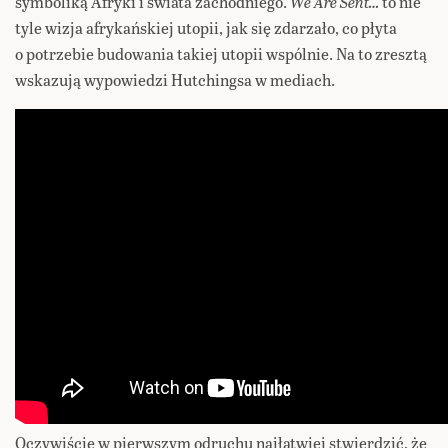
symboliką Afryki i świata zachodniego.
We Are Sent…
to nie
tyle wizja afrykańskiej utopii, jak się zdarzało, co płyta
o potrzebie budowania takiej utopii wspólnie. Na to zresztą
wskazują wypowiedzi Hutchingsa w mediach.
Oczywiście w pierwszym odruchu najłatwiej stwierdzić, że