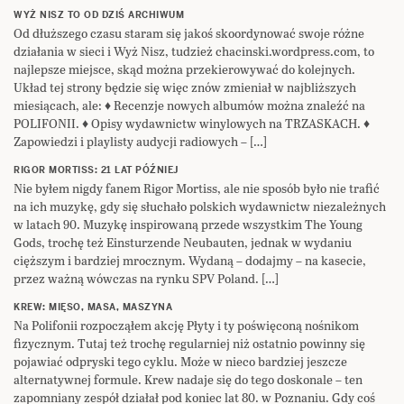
WYŻ NISZ TO OD DZIŚ ARCHIWUM
Od dłuższego czasu staram się jakoś skoordynować swoje różne
działania w sieci i Wyż Nisz, tudzież chacinski.wordpress.com, to
najlepsze miejsce, skąd można przekierowywać do kolejnych.
Układ tej strony będzie się więc znów zmieniał w najbliższych
miesiącach, ale: ♦ Recenzje nowych albumów można znaleźć na
POLIFONII. ♦ Opisy wydawnictw winylowych na TRZASKACH. ♦
Zapowiedzi i playlisty audycji radiowych – […]
RIGOR MORTISS: 21 LAT PÓŹNIEJ
Nie byłem nigdy fanem Rigor Mortiss, ale nie sposób było nie trafić
na ich muzykę, gdy się słuchało polskich wydawnictw niezależnych
w latach 90. Muzykę inspirowaną przede wszystkim The Young
Gods, trochę też Einsturzende Neubauten, jednak w wydaniu
cięższym i bardziej mrocznym. Wydaną – dodajmy – na kasecie,
przez ważną wówczas na rynku SPV Poland. […]
KREW: MIĘSO, MASA, MASZYNA
Na Polifonii rozpocząłem akcję Płyty i ty poświęconą nośnikom
fizycznym. Tutaj też trochę regularniej niż ostatnio powinny się
pojawiać odpryski tego cyklu. Może w nieco bardziej jeszcze
alternatywnej formule. Krew nadaje się do tego doskonale – ten
zapomniany zespół działał pod koniec lat 80. w Poznaniu. Gdy coś