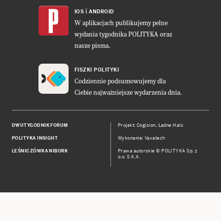
i
IOS
ANDROID
W aplikacjach publikujemy pełne
wydania tygodnika POLITYKA oraz
nasze pisma.
FISZKI POLITYKI
Codziennie podsumowujemy dla
Ciebie najważniejsze wydarzenia dnia.
DWUTYGODNIK FORUM
Projekt:
Cogision
,
Ładne Halo
POLITYKA INSIGHT
Wykonanie: Vavatech
LEŚNICZÓWKA NIBORK
Prawa autorskie © POLITYKA Sp. z
o.o. S.K.A.