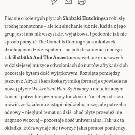
Pisanie o kolejnych płytach
Shabaki Hutchingsa
robi się
trochę monotonne – ale ich słuchanie już nie. Każda z jego
grup jest inna niż wszystkie, wyjątkowa. I podobnie jak nie
sposób pomylić The Comet Is Coming z jakimkolwiek
działającym dziś zespołem – na polu brzmienia i energii –
tak
Shabaka And The Ancestors
nawet przy masowych
w dzisiejszej muzyce odwołaniach do nurtów afrykańskich
pozostaje bytem dość wyjątkowym. Rozpięta pomiędzy
jazzem z Afryki i karaibską rytmiką formacja opowiada na
nowej płycie
We Are Sent Here By History
o nieuchronnym
końcu i potrzebie przemiany ludzkości. Nie chcę od razu
mówić, że każdemu zastąpi niedzielną mszę, ale potrzeba
odnowy – niegłupi temat na dziś, choć płyty przecież nie
nagrano wczoraj – pozostaje dość uniwersalna. Tak jak ta
okładka, która wydaje się tworzyć jakiś pomost pomiędzy