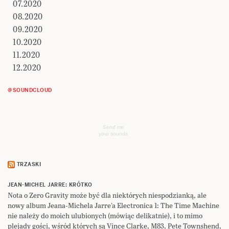
07.2020
08.2020
09.2020
10.2020
11.2020
12.2020
@SOUNDCLOUD
Send me
your sounds
TRZASKI
JEAN-MICHEL JARRE: KRÓTKO
Nota o Zero Gravity może być dla niektórych niespodzianką, ale
nowy album Jeana-Michela Jarre’a Electronica 1: The Time Machine
nie należy do moich ulubionych (mówiąc delikatnie), i to mimo
plejady gości, wśród których są Vince Clarke, M83, Pete Townshend,