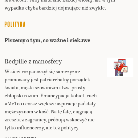
wypadku chyba bardziej dojmujące niż zwykle.
Piszemy o tym, co ważne i ciekawe
Redpille z manosfery
W sieci rozpanoszył się samczyzm:
promowany jest patriarchalny porządek
świata, męski szowinizm i tzw. prosty
chłopski rozum. Emancypacja kobiet, ruch
#MeToo i coraz większe aspiracje pań dały
mężczyznom w kość. Na tę falę, ciągnącą
zresztą z zagranicy, próbują wskoczyć nie
tylko influencerzy, ale też politycy.