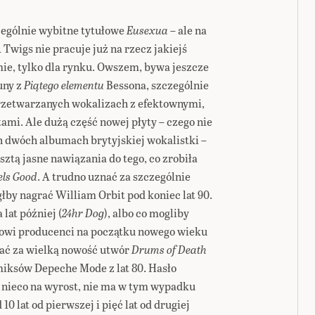
zególnie wybitne tytułowe
Eusexua
– ale na
 Twigs nie pracuje już na rzecz jakiejś
e, tylko dla rynku. Owszem, bywa jeszcze
uny z
Piątego elementu
Bessona, szczególnie
rzetwarzanych wokalizach z efektownymi,
mi. Ale dużą część nowej płyty – czego nie
 dwóch albumach brytyjskiej wokalistki –
tą jasne nawiązania do tego, co zrobiła
eels Good
. A trudno uznać za szczególnie
by nagrać William Orbit pod koniec lat 90.
 lat później (
24hr Dog
), albo co mogliby
owi producenci na początku nowego wieku
ać za wielką nowość utwór
Drums of Death
iksów Depeche Mode z lat 80. Hasło
 nieco na wyrost, nie ma w tym wypadku
0 lat od pierwszej i pięć lat od drugiej