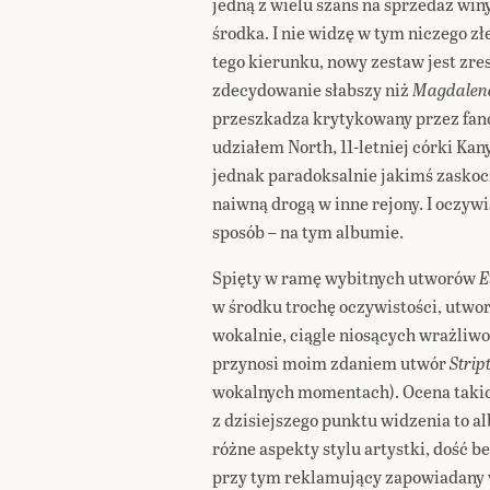
jedną z wielu szans na sprzedaż win
środka. I nie widzę w tym niczego zł
tego kierunku, nowy zestaw jest zre
zdecydowanie słabszy niż
Magdalen
przeszkadza krytykowany przez fa
udziałem North, 11-letniej córki Kany
jednak paradoksalnie jakimś zaskoc
naiwną drogą w inne rejony. I oczywi
sposób – na tym albumie.
Spięty w ramę wybitnych utworów
E
w środku trochę oczywistości, utwo
wokalnie, ciągle niosących wrażliwoś
przynosi moim zdaniem utwór
Strip
wokalnych momentach). Ocena takich
z dzisiejszego punktu widzenia to 
różne aspekty stylu artystki, dość be
przy tym reklamujący zapowiadany