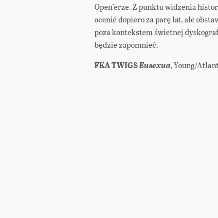
Open’erze. Z punktu widzenia histor
ocenić dopiero za parę lat, ale obsta
poza kontekstem świetnej dyskograf
będzie zapomnieć.
FKA TWIGS
Eusexua
, Young/Atlan