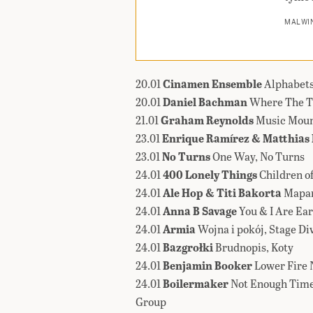
MALWIN
20.01
Cinamen Ensemble
Alphabets
20.01
Daniel Bachman
Where The T
21.01
Graham Reynolds
Music Moun
23.01
Enrique Ramírez & Matthias
23.01
No Turns
One Way, No Turns
24.01
400 Lonely Things
Children o
24.01
Ale Hop & Titi Bakorta
Mapam
24.01
Anna B Savage
You & I Are Ear
24.01
Armia
Wojna i pokój, Stage Di
24.01
Bazgrołki
Brudnopis, Koty
24.01
Benjamin Booker
Lower Fire 
24.01
Boilermaker
Not Enough Time
Group