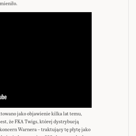
 zmieniło.
ktowano jako objawienie kilka lat temu,
jest, że FKA Twigs, której dystrybucją
o koncern Warnera – traktujący tę płytę jako