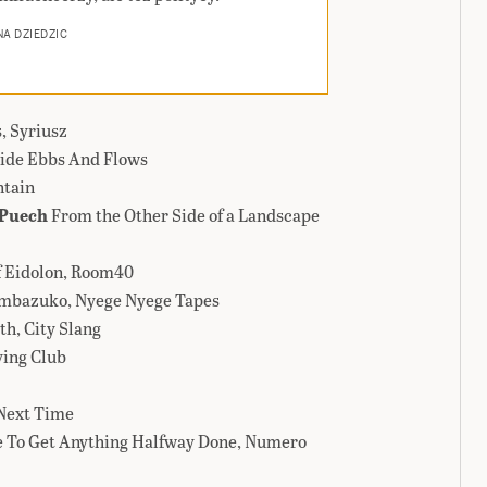
A DZIEDZIC
, Syriusz
ide Ebbs And Flows
tain
 Puech
From the Other Side of a Landscape
f Eidolon, Room40
bazuko, Nyege Nyege Tapes
th, City Slang
ving Club
Next Time
 To Get Anything Halfway Done, Numero