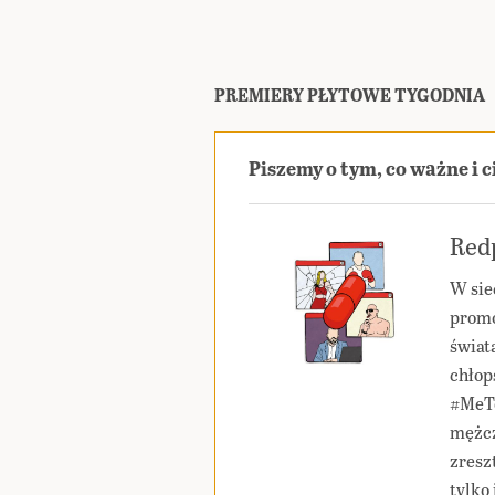
PREMIERY PŁYTOWE TYGODNIA
Piszemy o tym, co ważne i 
Redp
W sie
promo
świat
chłop
#MeTo
mężcz
zresz
tylko 