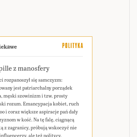
ciekawe
ille z manosfery
ci rozpanoszył się samczyzm:
wany jest patriarchalny porządek
a, męski szowinizm i tzw. prosty
ski rozum. Emancypacja kobiet, ruch
o i coraz większe aspiracje pań dały
yznom w kość. Na tę falę, ciągnącą
tą z zagranicy, próbują wskoczyć nie
influencerzy, ale też politycy.