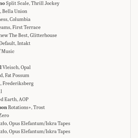
no
Split Scale, Thrill Jockey
, Bella Union
ness, Columbia
ams, First Terrace
ew The Best, Glitterhouse
efault, Intakt
f Music
l
Vleisch, Opal
d, Fat Possum
 Frederiksberg
l
d Earth, AOP
son
Rotations+, Trost
Zero
szło, Opus Elefantum/Iskra Tapes
szło, Opus Elefantum/Iskra Tapes