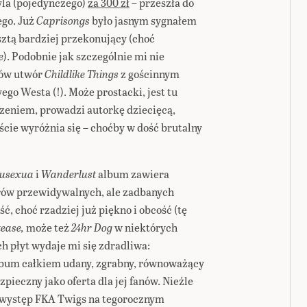
yla (pojedynczego)
za 300 zł
– przeszła do
ego. Już
Caprisongs
było jasnym sygnałem
sztą bardziej przekonujący (choć
e
). Podobnie jak szczególnie mi nie
nów utwór
Childlike Things
z gościnnym
ego Westa (!). Może prostacki, jest tu
zeniem, prowadzi autorkę dziecięcą,
ście wyróżnia się – choćby w dość brutalny
usexua
i
Wanderlust
album zawiera
rów przewidywalnych, ale zadbanych
ć, choć rzadziej już piękno i obcość (tę
tease,
może też
24hr Dog
w niektórych
 płyt wydaje mi się zdradliwa:
album całkiem udany, zgrabny, równoważący
zpieczny jako oferta dla jej fanów. Nieźle
 występ FKA Twigs na tegorocznym