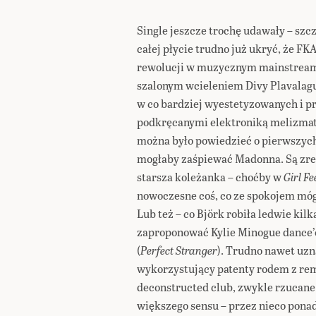
Single jeszcze trochę udawały – szc
całej płycie trudno już ukryć, że FKA
rewolucji w muzycznym mainstreami
szalonym wcieleniem Divy Plavalag
w co bardziej wyestetyzowanych i p
podkręcanymi elektroniką melizmata
można było powiedzieć o pierwszych
mogłaby zaśpiewać Madonna. Są zresz
starsza koleżanka – choćby w
Girl F
nowoczesne coś, co ze spokojem mógł
Lub też – co Björk robiła ledwie kilka
zaproponować Kylie Minogue dance’
(
Perfect Stranger
). Trudno nawet uzn
wykorzystujący patenty rodem z rem
deconstructed club, zwykle rzucane
większego sensu – przez nieco ponad 1