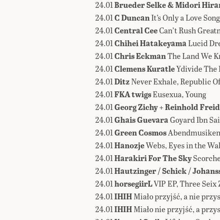
24.01
Brueder Selke & Midori Hira
24.01
C Duncan
It’s Only a Love Song
24.01
Central Cee
Can’t Rush Great
24.01
Chihei Hatakeyama
Lucid Dre
24.01
Chris Eckman
The Land We Kn
24.01
Clemens Kuratle
Ydivide The D
24.01
Ditz
Never Exhale, Republic O
24.01
FKA twigs
Eusexua, Young
24.01
Georg Zichy + Reinhold Freid
24.01
Ghais Guevara
Goyard Ibn Sai
24.01
Green Cosmos
Abendmusiken,
24.01
Hanozje
Webs, Eyes in the Wal
24.01
Harakiri For The Sky
Scorche
24.01
Hautzinger / Schick / Johans
24.01
horsegiirL
VIP EP, Three Seix 
24.01
IHIH
Miało przyjść, a nie przy
24.01
IHIH
Miało nie przyjść, a przy