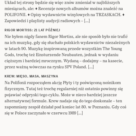
Układ tej strony będzie się więc znów zmieniał w najbliższych
miesiącach, ale: ♦ Recenzje nowych albumów można znaleźć na
POLIFONII. ♦ Opisy wydawnictw winylowych na TRZASKACH. ♦
Zapowiedzi i playlisty audycji radiowych – […]
RIGOR MORTISS: 21 LAT PÓŹNIEJ
Nie byłem nigdy fanem Rigor Mortiss, ale nie sposób było nie trafić
na ich muzykę, gdy się słuchało polskich wydawnictw niezależnych
w latach 90. Muzykę inspirowaną przede wszystkim The Young
Gods, trochę też Einsturzende Neubauten, jednak w wydaniu
cięższym i bardziej mrocznym. Wydaną – dodajmy – na kasecie,
przez ważną wówczas na rynku SPV Poland. […]
KREW: MIĘSO, MASA, MASZYNA
Na Polifonii rozpocząłem akcję Płyty i ty poświęconą nośnikom
fizycznym. Tutaj też trochę regularniej niż ostatnio powinny się
pojawiać odpryski tego cyklu. Może w nieco bardziej jeszcze
alternatywnej formule. Krew nadaje się do tego doskonale – ten
zapomniany zespół działał pod koniec lat 80. w Poznaniu. Gdy coś
się w Polsce zaczynało w czerwcu 1989 […]