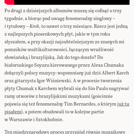
Po drugi z dzisiejszych albumów muszę się cofnąć o trzy
tygodnie, a biorąc pod uwagę fenomenalny singlowy –
i tytułowy –
Krok
, to nawet o trzy miesiące. Rzecz jest jedną
z najlepszych piosenkowych płyt, jakie w tym roku
słyszałem, a przy okazji najsubtelniejszym ze znanych mi
pomników multikulturowości, łączącym wrażliwość
słowiańską i brazylijską. Jak do tego doszło? Do
białoruskiego Soyuzu kierowanego przez Alexa Chumaka
dołączyli polscy muzycy: wspomniany już dziś Albert Karch
oraz gitarzysta Igor Wiśniewski. A w procesie tworzenia
płyty Chumak z Karchem wybrali się do São Paulo nagrywać
ramy utworów z brazylijskimi muzykami (gościnnie
pojawia się też fenomenalny Tim Bernardes, o którym
już tu
pisałem
), a potem obudowali to w kolejne partie
w Warszawie i Sztokholmie.
Ten międzynarodowy proces przyniósł równie mozaikowy