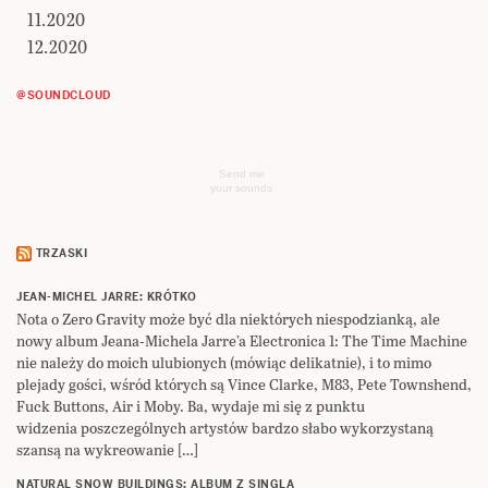
11.2020
12.2020
@SOUNDCLOUD
Send me
your sounds
TRZASKI
JEAN-MICHEL JARRE: KRÓTKO
Nota o Zero Gravity może być dla niektórych niespodzianką, ale
nowy album Jeana-Michela Jarre’a Electronica 1: The Time Machine
nie należy do moich ulubionych (mówiąc delikatnie), i to mimo
plejady gości, wśród których są Vince Clarke, M83, Pete Townshend,
Fuck Buttons, Air i Moby. Ba, wydaje mi się z punktu
widzenia poszczególnych artystów bardzo słabo wykorzystaną
szansą na wykreowanie […]
NATURAL SNOW BUILDINGS: ALBUM Z SINGLA