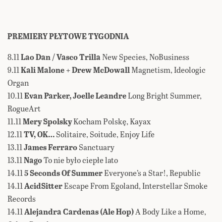
PREMIERY PŁYTOWE TYGODNIA
8.11
Lao Dan / Vasco Trilla
New Species, NoBusiness
9.11
Kali Malone + Drew McDowall
Magnetism, Ideologic
Organ
10.11
Evan Parker, Joelle Leandre
Long Bright Summer,
RogueArt
11.11
Mery Spolsky
Kocham Polskę, Kayax
12.11
TV, OK…
Solitaire, Soitude, Enjoy Life
13.11
James Ferraro
Sanctuary
13.11
Nago
To nie było ciepłe lato
14.11
5 Seconds Of Summer
Everyone’s a Star!, Republic
14.11
AcidSitter
Escape From Egoland, Interstellar Smoke
Records
14.11
Alejandra Cardenas (Ale Hop)
A Body Like a Home,