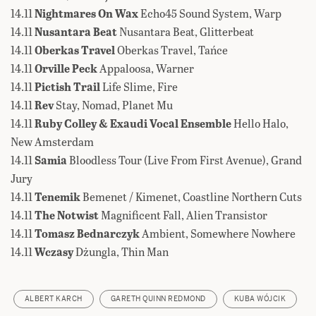
14.11
Nightmares On Wax
Echo45 Sound System, Warp
14.11
Nusantara Beat
Nusantara Beat, Glitterbeat
14.11
Oberkas Travel
Oberkas Travel, Tańce
14.11
Orville Peck
Appaloosa, Warner
14.11
Pictish Trail
Life Slime, Fire
14.11
Rev
Stay, Nomad, Planet Mu
14.11
Ruby Colley & Exaudi Vocal Ensemble
Hello Halo,
New Amsterdam
14.11
Samia
Bloodless Tour (Live From First Avenue), Grand
Jury
14.11
Tenemik
Bemenet / Kimenet, Coastline Northern Cuts
14.11
The Notwist
Magnificent Fall, Alien Transistor
14.11
Tomasz Bednarczyk
Ambient, Somewhere Nowhere
14.11
Wczasy
Dżungla, Thin Man
ALBERT KARCH
GARETH QUINN REDMOND
KUBA WÓJCIK