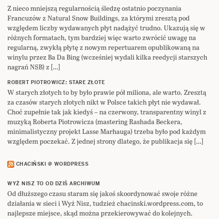
Z nieco mniejszą regularnością śledzę ostatnio poczynania
Francuzów z Natural Snow Buildings, za którymi zresztą pod
względem liczby wydawanych płyt nadążyć trudno. Ukazują się w
różnych formatach, tym bardziej więc warto zwrócić uwagę na
regularną, zwykłą płytę z nowym repertuarem opublikowaną na
winylu przez Ba Da Bing (wcześniej wydali kilka reedycji starszych
nagrań NSB) z […]
ROBERT PIOTROWICZ: STARE ZŁOTE
W starych złotych to by było prawie pół miliona, ale warto. Zresztą
za czasów starych złotych nikt w Polsce takich płyt nie wydawał.
Choć zupełnie tak jak kiedyś – na czerwony, transparentny winyl z
muzyką Roberta Piotrowicza (mastering Rashada Beckera,
minimalistyczny projekt Lasse Marhauga) trzeba było pod każdym
względem poczekać. Z jednej strony dlatego, że publikacja się […]
CHACIŃSKI @ WORDPRESS
WYŻ NISZ TO OD DZIŚ ARCHIWUM
Od dłuższego czasu staram się jakoś skoordynować swoje różne
działania w sieci i Wyż Nisz, tudzież chacinski.wordpress.com, to
najlepsze miejsce, skąd można przekierowywać do kolejnych.