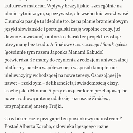
kulturowo materiał. Wpływy brazylijskie, szczególnie na
planie rytmicznym, są oczywiste, ale wschodnia wrażliwość
Chumaka pasuje tu idealnie (to, że na planie brzmieniowym
języki słowiańskie i portugalski mają wspólne cechy, już
dawno zauważano) i autorski charakter projektu zostaje
utrzymany bez trudu. A finałowy
Смак жыцця / Smak žyćcia
(gościnnie tym razem Japonka Manami Kakudo)
potwierdza, że mamy do czynienia z rodzajem uniwersalnej
platformy, bardzo współczesnej i w sposób kompletnie
nieinwazyjny wchodzącej na nowe tereny. Osaczającej je
nawet – rzekłbym – delikatnością i świadomością ciszy,
trochę jak u Minima. A przy okazji całkiem przebojowej, bo
nawet radiową antenę udało się rozruszać
Krokiem
,
przynajmniej antenę Trójki.
Co w takim razie przegapił ten piosenkowy mainstream?
Postać Alberta Karcha, człowieka łączącego różne