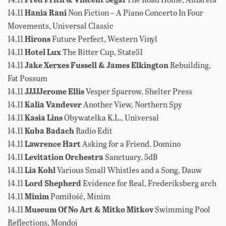
14.11
Hania Rani
Non Fiction – A Piano Concerto In Four
Movements, Universal Classic
14.11
Hirons
Future Perfect, Western Vinyl
14.11
Hotel Lux
The Bitter Cup, State51
14.11
Jake Xerxes Fussell & James Elkington
Rebuilding,
Fat Possum
14.11
JJJJJerome Ellis
Vesper Sparrow, Shelter Press
14.11
Kalia Vandever
Another View, Northern Spy
14.11
Kasia Lins
Obywatelka K.L., Universal
14.11
Kuba Badach
Radio Edit
14.11
Lawrence Hart
Asking for a Friend, Domino
14.11
Levitation Orchestra
Sanctuary, 5dB
14.11
Lia Kohl
Various Small Whistles and a Song, Dauw
14.11
Lord Shepherd
Evidence for Real, Frederiksberg arch
14.11
Minim
Pomiłość, Minim
14.11
Museum Of No Art & Mitko Mitkov
Swimming Pool
Reflections, Mondoj