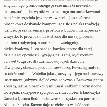
singla
Imago
, promowanego przeze mnie (z niewielką
skutecznością, bo wyniki w streamingu ma umiarkowane)
na taśmie tygodnia jeszcze w kwietniu, jest to forma
piosenkowa doskonale komponująca się z polską tradycją:
jasność, przekaz, emisja, prostota w budowaniu napięcia –
wszystko to prowadzi nas w stronę dla naszej piosenki
całkiem tradycyjną. A zarazem powściągniętą,
niefestiwalową. I – co bardzo, bardzo istotne dla całej
dzisiejszej opowieści – grającą pauzami, wyciszeniem,
a nawet (o zgrozo dla zasmarowujących dziś cały
dźwiękowy obrazek producentów) ciszą. Powściągnięte są
tu także ambicje Wójcika jako gitarzysty – jego podstawowy
instrument „odzywa się” od czasu do czasu. Barwowo jest to
zresztą, jak na piosenkowy minimal, całkiem urozmaicone:
fortepian, skrzypce współproducenta całości, Irlandczyka
Garetha Quinna Redmonda, wreszcie dyskretna perkusja
Alberta Karcha. Razem daje to cichy hit w dość średniej