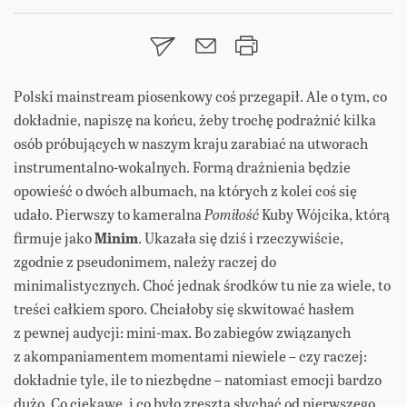
Polski mainstream piosenkowy coś przegapił. Ale o tym, co
dokładnie, napiszę na końcu, żeby trochę podrażnić kilka
osób próbujących w naszym kraju zarabiać na utworach
instrumentalno-wokalnych. Formą drażnienia będzie
opowieść o dwóch albumach, na których z kolei coś się
udało. Pierwszy to kameralna
Pomiłość
Kuby Wójcika, którą
firmuje jako
Minim
. Ukazała się dziś i rzeczywiście,
zgodnie z pseudonimem, należy raczej do
minimalistycznych. Choć jednak środków tu nie za wiele, to
treści całkiem sporo. Chciałoby się skwitować hasłem
z pewnej audycji: mini-max. Bo zabiegów związanych
z akompaniamentem momentami niewiele – czy raczej:
dokładnie tyle, ile to niezbędne – natomiast emocji bardzo
dużo. Co ciekawe, i co było zresztą słychać od pierwszego