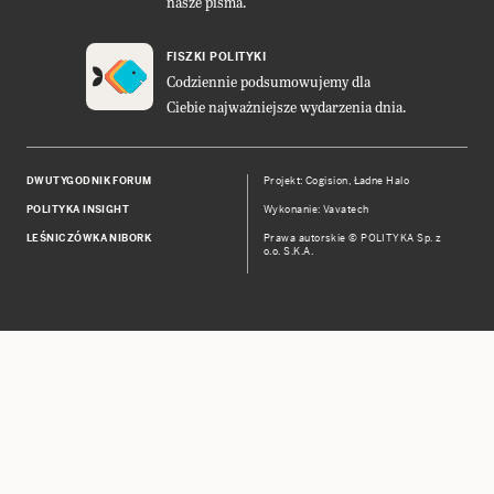
nasze pisma.
FISZKI POLITYKI
Codziennie podsumowujemy dla
Ciebie najważniejsze wydarzenia dnia.
DWUTYGODNIK FORUM
Projekt:
Cogision
,
Ładne Halo
POLITYKA INSIGHT
Wykonanie: Vavatech
LEŚNICZÓWKA NIBORK
Prawa autorskie © POLITYKA Sp. z
o.o. S.K.A.