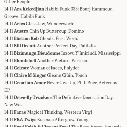
Other People
14.11
Ara Kekedjian
Habibi Funk 033: Bourj Hammoud
Groove, Habibi Funk
14.11
Aries
Glass Jaw, Wunderworld
14.11
Austra
Chin Up Buttercup, Domino
14.11
Bastien Keb
Ghouls, First World
14.11
Bill Orcutt
Another Perfect Day, Palilalia
14.11
Bizimungu Dieudonne
Inzovu Y’Imirindi, Mississippi
14.11
Blondshell
Another Picture, Partisan
14.11
Celeste
Woman of Faces, Polydor
14.11
Claire M Singer
Gleann Ciùin, Touch
14.11
Croatian Amor
Never Give Up, Pt. 1: Puer, Aeternus
EP
14.11
Drive-By Truckers
The Definitive Decoration Day,
New West
14.11
Farao
Magical Thinking, Western Vinyl
14.11
FKA Twigs
Eusexua Afterglow, Young
14.11
Fred Frith & Vincent Ségal
The Road Home, Amarela