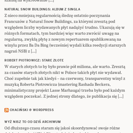
NATURAL SNOW BUILDINGS: ALBUM Z SINGLA
Z nieco mniejszą regularnością śledzę ostatnio poczynania
Francuzów z Natural Snow Buildings, za którymi zresztą pod
względem liczby wydawanych płyt nadążyć trudno. Ukazują się w
różnych formatach, tym bardziej więc warto zwrócić uwagę na
regularną, zwykłą płytę z nowym repertuarem opublikowaną na
winylu przez Ba Da Bing (wcześniej wydali kilka reedycji starszych
nagrań NSB) z […]
ROBERT PIOTROWICZ: STARE ZŁOTE
W starych złotych to by było prawie pół miliona, ale warto. Zresztą
za czasów starych złotych nikt w Polsce takich płyt nie wydawał.
Choć zupełnie tak jak kiedyś – na czerwony, transparentny winyl z
muzyką Roberta Piotrowicza (mastering Rashada Beckera,
minimalistyczny projekt Lasse Marhauga) trzeba było pod każdym
względem poczekać. Z jednej strony dlatego, że publikacja się […]
CHACIŃSKI @ WORDPRESS
WYŻ NISZ TO OD DZIŚ ARCHIWUM
Od dłuższego czasu staram się jakoś skoordynować swoje różne