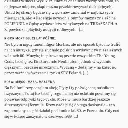
działania w sieci i Wyż Nisz, tudzież chacinski.wordpress.com, to
najlepsze miejsce, skąd można przekierowywać do kolejnych.
Układ tej strony będzie się więc znów zmieniał w najbliższych
miesiącach, ale: ♦ Recenzje nowych albumów można znaleźć na
POLIFONII. ♦ Opisy wydawnictw winylowych na TRZASKACH. ♦
Zapowiedzi i playlisty audycji radiowych – […]
RIGOR MORTISS: 21 LAT PÓŹNIEJ
Nie byłem nigdy fanem Rigor Mortiss, ale nie sposób było nie trafić
na ich muzykę, gdy się słuchało polskich wydawnictw niezależnych
w latach 90. Muzykę inspirowaną przede wszystkim The Young
Gods, trochę też Einsturzende Neubauten, jednak w wydaniu
cięższym i bardziej mrocznym. Wydaną – dodajmy – na kasecie,
przez ważną wówczas na rynku SPV Poland. […]
KREW: MIĘSO, MASA, MASZYNA
Na Polifonii rozpocząłem akcję Płyty i ty poświęconą nośnikom
fizycznym. Tutaj też trochę regularniej niż ostatnio powinny się
pojawiać odpryski tego cyklu. Może w nieco bardziej jeszcze
alternatywnej formule. Krew nadaje się do tego doskonale – ten
zapomniany zespół działał pod koniec lat 80. w Poznaniu. Gdy coś
się w Polsce zaczynało w czerwcu 1989 […]