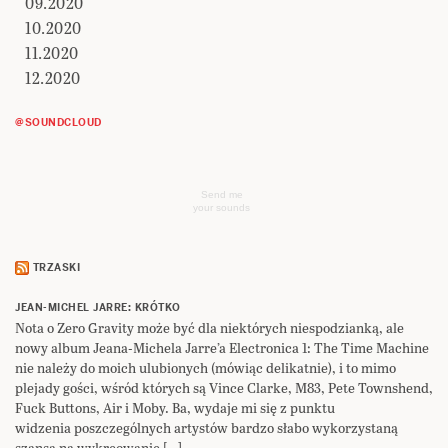
09.2020
10.2020
11.2020
12.2020
@SOUNDCLOUD
Send me
your sounds
TRZASKI
JEAN-MICHEL JARRE: KRÓTKO
Nota o Zero Gravity może być dla niektórych niespodzianką, ale
nowy album Jeana-Michela Jarre’a Electronica 1: The Time Machine
nie należy do moich ulubionych (mówiąc delikatnie), i to mimo
plejady gości, wśród których są Vince Clarke, M83, Pete Townshend,
Fuck Buttons, Air i Moby. Ba, wydaje mi się z punktu
widzenia poszczególnych artystów bardzo słabo wykorzystaną
szansą na wykreowanie […]