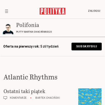
ZALOGUJ
Polifonia
PŁYTY BARTKA CHACIŃSKIEGO
Oferta na pierwszy rok:
5 zł/tydzień
SUBSKRYBUJ
Atlantic Rhythms
Ostatni taki piątek
KOMENTARZE
BARTEK CHACIŃSKI