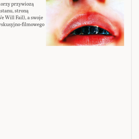
torzy przywiozą
hstanu, stroną
e Will Fail), a swoje
yskusyjno-filmowego