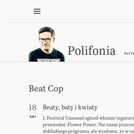
Polifonia
PŁYT
Beat Cop
Beaty, baty i kwiaty
18
1. Festiwal Unsound ogłosił właśnie tegoro
KWI
przewodni: Flower Power. Nie znam jeszcze
dokładnego programu, ale wiadomo, że w 