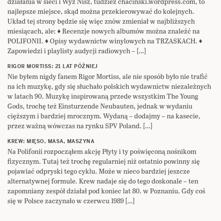
działania w sieci i Wyż Nisz, tudzież chacinski.wordpress.com, to
najlepsze miejsce, skąd można przekierowywać do kolejnych.
Układ tej strony będzie się więc znów zmieniał w najbliższych
miesiącach, ale: ♦ Recenzje nowych albumów można znaleźć na
POLIFONII. ♦ Opisy wydawnictw winylowych na TRZASKACH. ♦
Zapowiedzi i playlisty audycji radiowych – […]
RIGOR MORTISS: 21 LAT PÓŹNIEJ
Nie byłem nigdy fanem Rigor Mortiss, ale nie sposób było nie trafić
na ich muzykę, gdy się słuchało polskich wydawnictw niezależnych
w latach 90. Muzykę inspirowaną przede wszystkim The Young
Gods, trochę też Einsturzende Neubauten, jednak w wydaniu
cięższym i bardziej mrocznym. Wydaną – dodajmy – na kasecie,
przez ważną wówczas na rynku SPV Poland. […]
KREW: MIĘSO, MASA, MASZYNA
Na Polifonii rozpocząłem akcję Płyty i ty poświęconą nośnikom
fizycznym. Tutaj też trochę regularniej niż ostatnio powinny się
pojawiać odpryski tego cyklu. Może w nieco bardziej jeszcze
alternatywnej formule. Krew nadaje się do tego doskonale – ten
zapomniany zespół działał pod koniec lat 80. w Poznaniu. Gdy coś
się w Polsce zaczynało w czerwcu 1989 […]