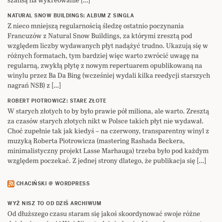
NATURAL SNOW BUILDINGS: ALBUM Z SINGLA
Z nieco mniejszą regularnością śledzę ostatnio poczynania
Francuzów z Natural Snow Buildings, za którymi zresztą pod
względem liczby wydawanych płyt nadążyć trudno. Ukazują się w
różnych formatach, tym bardziej więc warto zwrócić uwagę na
regularną, zwykłą płytę z nowym repertuarem opublikowaną na
winylu przez Ba Da Bing (wcześniej wydali kilka reedycji starszych
nagrań NSB) z […]
ROBERT PIOTROWICZ: STARE ZŁOTE
W starych złotych to by było prawie pół miliona, ale warto. Zresztą
za czasów starych złotych nikt w Polsce takich płyt nie wydawał.
Choć zupełnie tak jak kiedyś – na czerwony, transparentny winyl z
muzyką Roberta Piotrowicza (mastering Rashada Beckera,
minimalistyczny projekt Lasse Marhauga) trzeba było pod każdym
względem poczekać. Z jednej strony dlatego, że publikacja się […]
CHACIŃSKI @ WORDPRESS
WYŻ NISZ TO OD DZIŚ ARCHIWUM
Od dłuższego czasu staram się jakoś skoordynować swoje różne