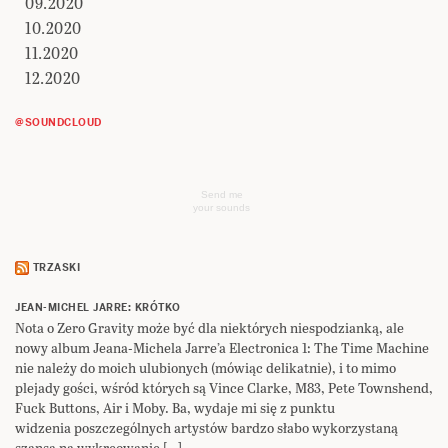
09.2020
10.2020
11.2020
12.2020
@SOUNDCLOUD
Send me
your sounds
TRZASKI
JEAN-MICHEL JARRE: KRÓTKO
Nota o Zero Gravity może być dla niektórych niespodzianką, ale
nowy album Jeana-Michela Jarre’a Electronica 1: The Time Machine
nie należy do moich ulubionych (mówiąc delikatnie), i to mimo
plejady gości, wśród których są Vince Clarke, M83, Pete Townshend,
Fuck Buttons, Air i Moby. Ba, wydaje mi się z punktu
widzenia poszczególnych artystów bardzo słabo wykorzystaną
szansą na wykreowanie […]