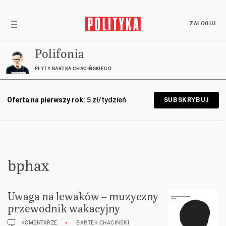
ZALOGUJ
Polifonia
PŁYTY BARTKA CHACIŃSKIEGO
Oferta na pierwszy rok:
5 zł/tydzień
SUBSKRYBUJ
bphax
Uwaga na lewaków – muzyczny
przewodnik wakacyjny
KOMENTARZE
BARTEK CHACIŃSKI