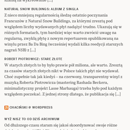
NATURAL SNOW BUILDINGS: ALBUM Z SINGLA
Z nieco mniejszą regularnością śledzę ostatnio poczynania
Francuzów z Natural Snow Buildings, za którymi zresztą pod
względem liczby wydawanych płyt nadążyć trudno. Ukazują się w
różnych formatach, tym bardziej więc warto zwrócić uwagę na
regularną, zwykłą płytę z nowym repertuarem opublikowaną na
winylu przez Ba Da Bing (wcześniej wydali kilka reedycji starszych
nagrań NSB) z […]
ROBERT PIOTROWICZ: STARE ZŁOTE
W starych złotych to by było prawie pół miliona, ale warto. Zresztą
za czasów starych złotych nikt w Polsce takich płyt nie wydawał.
Choć zupełnie tak jak kiedyś – na czerwony, transparentny winyl z
muzyką Roberta Piotrowicza (mastering Rashada Beckera,
minimalistyczny projekt Lasse Marhauga) trzeba było pod każdym
względem poczekać. Z jednej strony dlatego, że publikacja się […]
CHACIŃSKI @ WORDPRESS
WYŻ NISZ TO OD DZIŚ ARCHIWUM
Od dłuższego czasu staram się jakoś skoordynować swoje różne