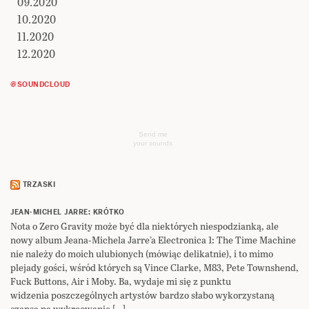
09.2020
10.2020
11.2020
12.2020
@SOUNDCLOUD
Send me
your sounds
TRZASKI
JEAN-MICHEL JARRE: KRÓTKO
Nota o Zero Gravity może być dla niektórych niespodzianką, ale
nowy album Jeana-Michela Jarre’a Electronica 1: The Time Machine
nie należy do moich ulubionych (mówiąc delikatnie), i to mimo
plejady gości, wśród których są Vince Clarke, M83, Pete Townshend,
Fuck Buttons, Air i Moby. Ba, wydaje mi się z punktu
widzenia poszczególnych artystów bardzo słabo wykorzystaną
szansą na wykreowanie […]