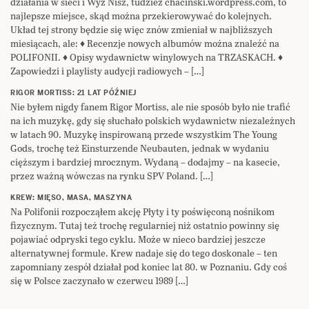
działania w sieci i Wyż Nisz, tudzież chacinski.wordpress.com, to
najlepsze miejsce, skąd można przekierowywać do kolejnych.
Układ tej strony będzie się więc znów zmieniał w najbliższych
miesiącach, ale: ♦ Recenzje nowych albumów można znaleźć na
POLIFONII. ♦ Opisy wydawnictw winylowych na TRZASKACH. ♦
Zapowiedzi i playlisty audycji radiowych – […]
RIGOR MORTISS: 21 LAT PÓŹNIEJ
Nie byłem nigdy fanem Rigor Mortiss, ale nie sposób było nie trafić
na ich muzykę, gdy się słuchało polskich wydawnictw niezależnych
w latach 90. Muzykę inspirowaną przede wszystkim The Young
Gods, trochę też Einsturzende Neubauten, jednak w wydaniu
cięższym i bardziej mrocznym. Wydaną – dodajmy – na kasecie,
przez ważną wówczas na rynku SPV Poland. […]
KREW: MIĘSO, MASA, MASZYNA
Na Polifonii rozpocząłem akcję Płyty i ty poświęconą nośnikom
fizycznym. Tutaj też trochę regularniej niż ostatnio powinny się
pojawiać odpryski tego cyklu. Może w nieco bardziej jeszcze
alternatywnej formule. Krew nadaje się do tego doskonale – ten
zapomniany zespół działał pod koniec lat 80. w Poznaniu. Gdy coś
się w Polsce zaczynało w czerwcu 1989 […]