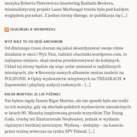
muzyką Roberta Piotrowicza (mastering Rashada Beckera,
minimalistyczny projekt Lasse Marhauga) trzeba było pod każdym
względem poczekać. Z jednej strony dlatego, że publikacja się […]
CHACIŃSKI @ WORDPRESS
WYŻ NISZ TO OD DZIŚ ARCHIWUM
Od dłuższego czasu staram się jakoś skoordynować swoje różne
działania w sieci i Wyż Nisz, tudzież chacinski.wordpress.com, to
najlepsze miejsce, skąd można przekierowywać do kolejnych.
Układ tej strony będzie się więc znów zmieniał w najbliższych
miesiącach, ale: ♦ Recenzje nowych albumów można znaleźć na
POLIFONII. ♦ Opisy wydawnictw winylowych na TRZASKACH. ♦
Zapowiedzi i playlisty audycji radiowych – […]
RIGOR MORTISS: 21 LAT PÓŹNIEJ
Nie byłem nigdy fanem Rigor Mortiss, ale nie sposób było nie trafić
na ich muzykę, gdy się słuchało polskich wydawnictw niezależnych
w latach 90. Muzykę inspirowaną przede wszystkim The Young
Gods, trochę też Einsturzende Neubauten, jednak w wydaniu
cięższym i bardziej mrocznym. Wydaną – dodajmy – na kasecie,
przez ważną wówczas na rynku SPV Poland. […]