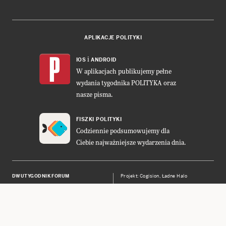
APLIKACJE POLITYKI
i
IOS
ANDROID
W aplikacjach publikujemy pełne
wydania tygodnika POLITYKA oraz
nasze pisma.
FISZKI POLITYKI
Codziennie podsumowujemy dla
Ciebie najważniejsze wydarzenia dnia.
DWUTYGODNIK FORUM
Projekt:
Cogision
,
Ładne Halo
POLITYKA INSIGHT
Wykonanie: Vavatech
LEŚNICZÓWKA NIBORK
Prawa autorskie © POLITYKA Sp. z
o.o. S.K.A.