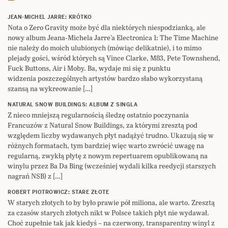
JEAN-MICHEL JARRE: KRÓTKO
Nota o Zero Gravity może być dla niektórych niespodzianką, ale
nowy album Jeana-Michela Jarre’a Electronica 1: The Time Machine
nie należy do moich ulubionych (mówiąc delikatnie), i to mimo
plejady gości, wśród których są Vince Clarke, M83, Pete Townshend,
Fuck Buttons, Air i Moby. Ba, wydaje mi się z punktu
widzenia poszczególnych artystów bardzo słabo wykorzystaną
szansą na wykreowanie […]
NATURAL SNOW BUILDINGS: ALBUM Z SINGLA
Z nieco mniejszą regularnością śledzę ostatnio poczynania
Francuzów z Natural Snow Buildings, za którymi zresztą pod
względem liczby wydawanych płyt nadążyć trudno. Ukazują się w
różnych formatach, tym bardziej więc warto zwrócić uwagę na
regularną, zwykłą płytę z nowym repertuarem opublikowaną na
winylu przez Ba Da Bing (wcześniej wydali kilka reedycji starszych
nagrań NSB) z […]
ROBERT PIOTROWICZ: STARE ZŁOTE
W starych złotych to by było prawie pół miliona, ale warto. Zresztą
za czasów starych złotych nikt w Polsce takich płyt nie wydawał.
Choć zupełnie tak jak kiedyś – na czerwony, transparentny winyl z