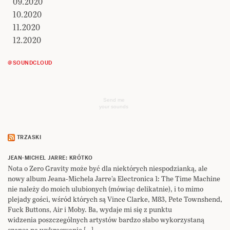
09.2020
10.2020
11.2020
12.2020
@SOUNDCLOUD
Send me
your sounds
TRZASKI
JEAN-MICHEL JARRE: KRÓTKO
Nota o Zero Gravity może być dla niektórych niespodzianką, ale
nowy album Jeana-Michela Jarre’a Electronica 1: The Time Machine
nie należy do moich ulubionych (mówiąc delikatnie), i to mimo
plejady gości, wśród których są Vince Clarke, M83, Pete Townshend,
Fuck Buttons, Air i Moby. Ba, wydaje mi się z punktu
widzenia poszczególnych artystów bardzo słabo wykorzystaną
szansą na wykreowanie […]