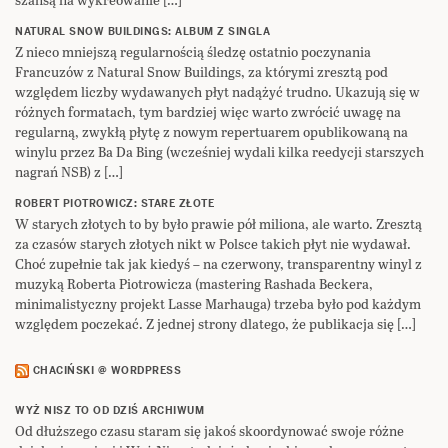
NATURAL SNOW BUILDINGS: ALBUM Z SINGLA
Z nieco mniejszą regularnością śledzę ostatnio poczynania
Francuzów z Natural Snow Buildings, za którymi zresztą pod
względem liczby wydawanych płyt nadążyć trudno. Ukazują się w
różnych formatach, tym bardziej więc warto zwrócić uwagę na
regularną, zwykłą płytę z nowym repertuarem opublikowaną na
winylu przez Ba Da Bing (wcześniej wydali kilka reedycji starszych
nagrań NSB) z […]
ROBERT PIOTROWICZ: STARE ZŁOTE
W starych złotych to by było prawie pół miliona, ale warto. Zresztą
za czasów starych złotych nikt w Polsce takich płyt nie wydawał.
Choć zupełnie tak jak kiedyś – na czerwony, transparentny winyl z
muzyką Roberta Piotrowicza (mastering Rashada Beckera,
minimalistyczny projekt Lasse Marhauga) trzeba było pod każdym
względem poczekać. Z jednej strony dlatego, że publikacja się […]
CHACIŃSKI @ WORDPRESS
WYŻ NISZ TO OD DZIŚ ARCHIWUM
Od dłuższego czasu staram się jakoś skoordynować swoje różne