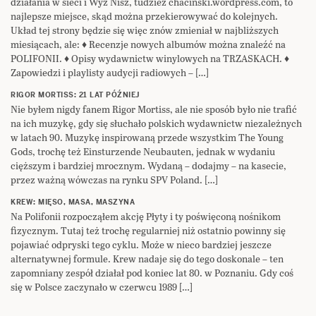
działania w sieci i Wyż Nisz, tudzież chacinski.wordpress.com, to
najlepsze miejsce, skąd można przekierowywać do kolejnych.
Układ tej strony będzie się więc znów zmieniał w najbliższych
miesiącach, ale: ♦ Recenzje nowych albumów można znaleźć na
POLIFONII. ♦ Opisy wydawnictw winylowych na TRZASKACH. ♦
Zapowiedzi i playlisty audycji radiowych – […]
RIGOR MORTISS: 21 LAT PÓŹNIEJ
Nie byłem nigdy fanem Rigor Mortiss, ale nie sposób było nie trafić
na ich muzykę, gdy się słuchało polskich wydawnictw niezależnych
w latach 90. Muzykę inspirowaną przede wszystkim The Young
Gods, trochę też Einsturzende Neubauten, jednak w wydaniu
cięższym i bardziej mrocznym. Wydaną – dodajmy – na kasecie,
przez ważną wówczas na rynku SPV Poland. […]
KREW: MIĘSO, MASA, MASZYNA
Na Polifonii rozpocząłem akcję Płyty i ty poświęconą nośnikom
fizycznym. Tutaj też trochę regularniej niż ostatnio powinny się
pojawiać odpryski tego cyklu. Może w nieco bardziej jeszcze
alternatywnej formule. Krew nadaje się do tego doskonale – ten
zapomniany zespół działał pod koniec lat 80. w Poznaniu. Gdy coś
się w Polsce zaczynało w czerwcu 1989 […]