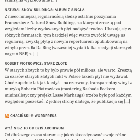
NATURAL SNOW BUILDINGS: ALBUM Z SINGLA
Z nieco mniejszą regularnością śledzę ostatnio poczynania
Francuzów z Natural Snow Buildings, za którymi zresztą pod
względem liczby wydawanych płyt nadążyć trudno. Ukazują się w
różnych formatach, tym bardziej więc warto zwrócić uwagę na
regularną, zwykłą płytę z nowym repertuarem opublikowaną na
winylu przez Ba Da Bing (wcześniej wydali kilka reedycji starszych
nagrań NSB) z […]
ROBERT PIOTROWICZ: STARE ZŁOTE
W starych złotych to by było prawie pół miliona, ale warto. Zresztą
za czasów starych złotych nikt w Polsce takich płyt nie wydawał.
Choć zupełnie tak jak kiedyś – na czerwony, transparentny winyl z
muzyką Roberta Piotrowicza (mastering Rashada Beckera,
minimalistyczny projekt Lasse Marhauga) trzeba było pod każdym
względem poczekać. Z jednej strony dlatego, że publikacja się […]
CHACIŃSKI @ WORDPRESS
WYŻ NISZ TO OD DZIŚ ARCHIWUM
Od dłuższego czasu staram się jakoś skoordynować swoje różne