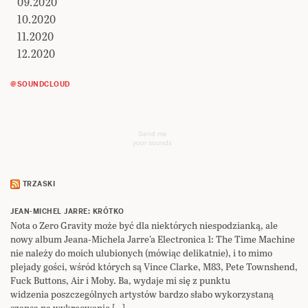
09.2020
10.2020
11.2020
12.2020
@SOUNDCLOUD
Send me
your sounds
TRZASKI
JEAN-MICHEL JARRE: KRÓTKO
Nota o Zero Gravity może być dla niektórych niespodzianką, ale
nowy album Jeana-Michela Jarre’a Electronica 1: The Time Machine
nie należy do moich ulubionych (mówiąc delikatnie), i to mimo
plejady gości, wśród których są Vince Clarke, M83, Pete Townshend,
Fuck Buttons, Air i Moby. Ba, wydaje mi się z punktu
widzenia poszczególnych artystów bardzo słabo wykorzystaną
szansą na wykreowanie […]