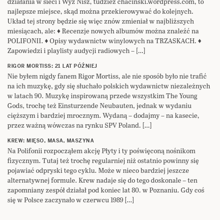
działania w sieci i Wyż Nisz, tudzież chacinski.wordpress.com, to
najlepsze miejsce, skąd można przekierowywać do kolejnych.
Układ tej strony będzie się więc znów zmieniał w najbliższych
miesiącach, ale: ♦ Recenzje nowych albumów można znaleźć na
POLIFONII. ♦ Opisy wydawnictw winylowych na TRZASKACH. ♦
Zapowiedzi i playlisty audycji radiowych – […]
RIGOR MORTISS: 21 LAT PÓŹNIEJ
Nie byłem nigdy fanem Rigor Mortiss, ale nie sposób było nie trafić
na ich muzykę, gdy się słuchało polskich wydawnictw niezależnych
w latach 90. Muzykę inspirowaną przede wszystkim The Young
Gods, trochę też Einsturzende Neubauten, jednak w wydaniu
cięższym i bardziej mrocznym. Wydaną – dodajmy – na kasecie,
przez ważną wówczas na rynku SPV Poland. […]
KREW: MIĘSO, MASA, MASZYNA
Na Polifonii rozpocząłem akcję Płyty i ty poświęconą nośnikom
fizycznym. Tutaj też trochę regularniej niż ostatnio powinny się
pojawiać odpryski tego cyklu. Może w nieco bardziej jeszcze
alternatywnej formule. Krew nadaje się do tego doskonale – ten
zapomniany zespół działał pod koniec lat 80. w Poznaniu. Gdy coś
się w Polsce zaczynało w czerwcu 1989 […]