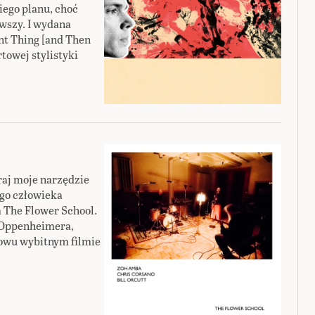
iego planu, choć
wszy. I wydana
nt Thing [and Then
towej stylistyki
raj moje narzędzie
ego człowieka
m The Flower School.
z Oppenheimera,
nowu wybitnym filmie