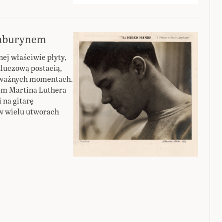
amburynem
ej właściwie płyty,
luczową postacią,
 w ważnych momentach.
em Martina Luthera
 na gitarę
w wielu utworach