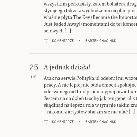
wszystkim perkusisty, zatem bohatera drug
słynącego także z wychodzenia na plan pier
właśnie płyta The Key (Became the Importa
Just Faded Away]) momentami do tej koncer
solowych […]
KOMENTARZE
BARTEK CHACIŃSKI
A jednak działa!
25
Atak na serwis Polityka.pl odebrał mi wczo
LIP
pracy. A nic lepiej nie odda emocji spokojn
oderwanego od linii produkcyjnej niż albu
Jestem na co dzień trochę jak ten generał 
skądinąd najlepsza rola w tym nie takim z
– nikomu z artystów staram się nie ufać […]
KOMENTARZE
BARTEK CHACIŃSKI