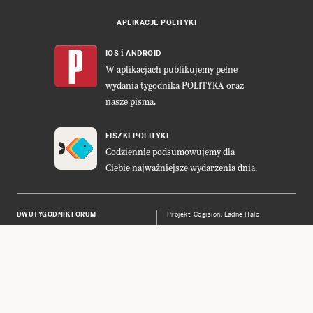
APLIKACJE POLITYKI
i
IOS
ANDROID
W aplikacjach publikujemy pełne
wydania tygodnika POLITYKA oraz
nasze pisma.
FISZKI POLITYKI
Codziennie podsumowujemy dla
Ciebie najważniejsze wydarzenia dnia.
DWUTYGODNIK FORUM
Projekt:
Cogision
,
Ładne Halo
POLITYKA INSIGHT
Wykonanie: Vavatech
LEŚNICZÓWKA NIBORK
Prawa autorskie © POLITYKA Sp. z
o.o. S.K.A.