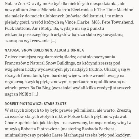
Nota o Zero Gravity może być dla niektórych niespodzianką, ale
nowy album Jeana-Michela Jarre’a Electronica 1: The Time Machine
nie należy do moich ulubionych (mówiąc delikatnie), i to mimo
plejady gości, wśród których są Vince Clarke, M83, Pete Townshend,
Fuck Buttons, Air i Moby. Ba, wydaje mi się z punktu
widzenia poszczególnych artystów bardzo słabo wykorzystaną
szansą na wykreowanie […]
NATURAL SNOW BUILDINGS: ALBUM Z SINGLA
Z nieco mniejszą regularnością śledzę ostatnio poczynania
Francuzów z Natural Snow Buildings, za którymi zresztą pod
względem liczby wydawanych płyt nadążyć trudno. Ukazują się w
różnych formatach, tym bardziej więc warto zwrócić uwagę na
regularną, zwykłą płytę z nowym repertuarem opublikowaną na
winylu przez Ba Da Bing (wcześniej wydali kilka reedycji starszych
nagrań NSB) z […]
ROBERT PIOTROWICZ: STARE ZŁOTE
W starych złotych to by było prawie pół miliona, ale warto. Zresztą
za czasów starych złotych nikt w Polsce takich płyt nie wydawał.
Choć zupełnie tak jak kiedyś – na czerwony, transparentny winyl z
muzyką Roberta Piotrowicza (mastering Rashada Beckera,
minimalistyczny projekt Lasse Marhauga) trzeba było pod każdym