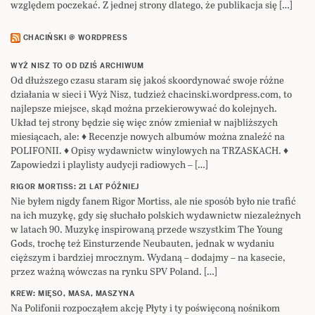
względem poczekać. Z jednej strony dlatego, że publikacja się […]
CHACIŃSKI @ WORDPRESS
WYŻ NISZ TO OD DZIŚ ARCHIWUM
Od dłuższego czasu staram się jakoś skoordynować swoje różne
działania w sieci i Wyż Nisz, tudzież chacinski.wordpress.com, to
najlepsze miejsce, skąd można przekierowywać do kolejnych.
Układ tej strony będzie się więc znów zmieniał w najbliższych
miesiącach, ale: ♦ Recenzje nowych albumów można znaleźć na
POLIFONII. ♦ Opisy wydawnictw winylowych na TRZASKACH. ♦
Zapowiedzi i playlisty audycji radiowych – […]
RIGOR MORTISS: 21 LAT PÓŹNIEJ
Nie byłem nigdy fanem Rigor Mortiss, ale nie sposób było nie trafić
na ich muzykę, gdy się słuchało polskich wydawnictw niezależnych
w latach 90. Muzykę inspirowaną przede wszystkim The Young
Gods, trochę też Einsturzende Neubauten, jednak w wydaniu
cięższym i bardziej mrocznym. Wydaną – dodajmy – na kasecie,
przez ważną wówczas na rynku SPV Poland. […]
KREW: MIĘSO, MASA, MASZYNA
Na Polifonii rozpocząłem akcję Płyty i ty poświęconą nośnikom