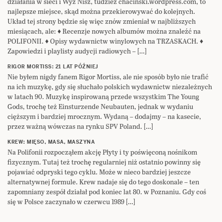
działania w sieci i Wyż Nisz, tudzież chacinski.wordpress.com, to
najlepsze miejsce, skąd można przekierowywać do kolejnych.
Układ tej strony będzie się więc znów zmieniał w najbliższych
miesiącach, ale: ♦ Recenzje nowych albumów można znaleźć na
POLIFONII. ♦ Opisy wydawnictw winylowych na TRZASKACH. ♦
Zapowiedzi i playlisty audycji radiowych – […]
RIGOR MORTISS: 21 LAT PÓŹNIEJ
Nie byłem nigdy fanem Rigor Mortiss, ale nie sposób było nie trafić
na ich muzykę, gdy się słuchało polskich wydawnictw niezależnych
w latach 90. Muzykę inspirowaną przede wszystkim The Young
Gods, trochę też Einsturzende Neubauten, jednak w wydaniu
cięższym i bardziej mrocznym. Wydaną – dodajmy – na kasecie,
przez ważną wówczas na rynku SPV Poland. […]
KREW: MIĘSO, MASA, MASZYNA
Na Polifonii rozpocząłem akcję Płyty i ty poświęconą nośnikom
fizycznym. Tutaj też trochę regularniej niż ostatnio powinny się
pojawiać odpryski tego cyklu. Może w nieco bardziej jeszcze
alternatywnej formule. Krew nadaje się do tego doskonale – ten
zapomniany zespół działał pod koniec lat 80. w Poznaniu. Gdy coś
się w Polsce zaczynało w czerwcu 1989 […]