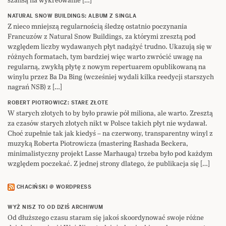
NATURAL SNOW BUILDINGS: ALBUM Z SINGLA
Z nieco mniejszą regularnością śledzę ostatnio poczynania
Francuzów z Natural Snow Buildings, za którymi zresztą pod
względem liczby wydawanych płyt nadążyć trudno. Ukazują się w
różnych formatach, tym bardziej więc warto zwrócić uwagę na
regularną, zwykłą płytę z nowym repertuarem opublikowaną na
winylu przez Ba Da Bing (wcześniej wydali kilka reedycji starszych
nagrań NSB) z […]
ROBERT PIOTROWICZ: STARE ZŁOTE
W starych złotych to by było prawie pół miliona, ale warto. Zresztą
za czasów starych złotych nikt w Polsce takich płyt nie wydawał.
Choć zupełnie tak jak kiedyś – na czerwony, transparentny winyl z
muzyką Roberta Piotrowicza (mastering Rashada Beckera,
minimalistyczny projekt Lasse Marhauga) trzeba było pod każdym
względem poczekać. Z jednej strony dlatego, że publikacja się […]
CHACIŃSKI @ WORDPRESS
WYŻ NISZ TO OD DZIŚ ARCHIWUM
Od dłuższego czasu staram się jakoś skoordynować swoje różne