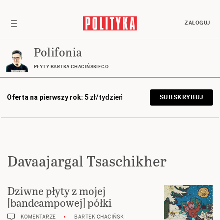
ZALOGUJ
Polifonia
PŁYTY BARTKA CHACIŃSKIEGO
Oferta na pierwszy rok:
5 zł/tydzień
SUBSKRYBUJ
Davaajargal Tsaschikher
Dziwne płyty z mojej
[bandcampowej] półki
KOMENTARZE
BARTEK CHACIŃSKI