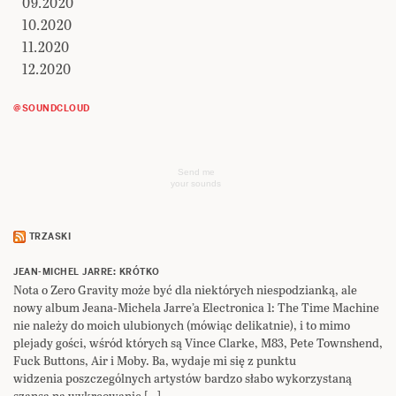
09.2020
10.2020
11.2020
12.2020
@SOUNDCLOUD
Send me
your sounds
TRZASKI
JEAN-MICHEL JARRE: KRÓTKO
Nota o Zero Gravity może być dla niektórych niespodzianką, ale
nowy album Jeana-Michela Jarre’a Electronica 1: The Time Machine
nie należy do moich ulubionych (mówiąc delikatnie), i to mimo
plejady gości, wśród których są Vince Clarke, M83, Pete Townshend,
Fuck Buttons, Air i Moby. Ba, wydaje mi się z punktu
widzenia poszczególnych artystów bardzo słabo wykorzystaną
szansą na wykreowanie […]