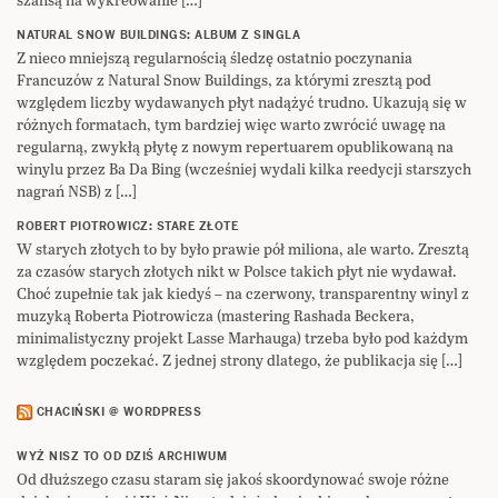
NATURAL SNOW BUILDINGS: ALBUM Z SINGLA
Z nieco mniejszą regularnością śledzę ostatnio poczynania
Francuzów z Natural Snow Buildings, za którymi zresztą pod
względem liczby wydawanych płyt nadążyć trudno. Ukazują się w
różnych formatach, tym bardziej więc warto zwrócić uwagę na
regularną, zwykłą płytę z nowym repertuarem opublikowaną na
winylu przez Ba Da Bing (wcześniej wydali kilka reedycji starszych
nagrań NSB) z […]
ROBERT PIOTROWICZ: STARE ZŁOTE
W starych złotych to by było prawie pół miliona, ale warto. Zresztą
za czasów starych złotych nikt w Polsce takich płyt nie wydawał.
Choć zupełnie tak jak kiedyś – na czerwony, transparentny winyl z
muzyką Roberta Piotrowicza (mastering Rashada Beckera,
minimalistyczny projekt Lasse Marhauga) trzeba było pod każdym
względem poczekać. Z jednej strony dlatego, że publikacja się […]
CHACIŃSKI @ WORDPRESS
WYŻ NISZ TO OD DZIŚ ARCHIWUM
Od dłuższego czasu staram się jakoś skoordynować swoje różne