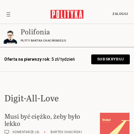
ZALOGUJ
Polifonia
PŁYTY BARTKA CHACIŃSKIEGO
Oferta na pierwszy rok:
5 zł/tydzień
SUBSKRYBUJ
Digit-All-Love
Musi być ciężko, żeby było
lekko
KOMENTARZE (4)
BARTEK CHACIŃSKI