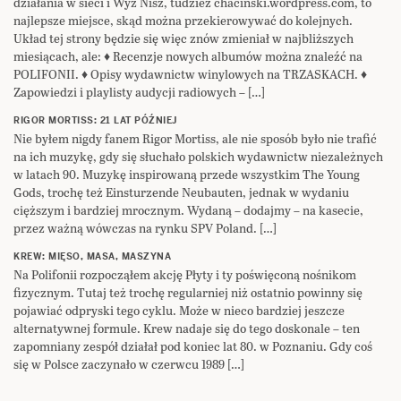
działania w sieci i Wyż Nisz, tudzież chacinski.wordpress.com, to
najlepsze miejsce, skąd można przekierowywać do kolejnych.
Układ tej strony będzie się więc znów zmieniał w najbliższych
miesiącach, ale: ♦ Recenzje nowych albumów można znaleźć na
POLIFONII. ♦ Opisy wydawnictw winylowych na TRZASKACH. ♦
Zapowiedzi i playlisty audycji radiowych – […]
RIGOR MORTISS: 21 LAT PÓŹNIEJ
Nie byłem nigdy fanem Rigor Mortiss, ale nie sposób było nie trafić
na ich muzykę, gdy się słuchało polskich wydawnictw niezależnych
w latach 90. Muzykę inspirowaną przede wszystkim The Young
Gods, trochę też Einsturzende Neubauten, jednak w wydaniu
cięższym i bardziej mrocznym. Wydaną – dodajmy – na kasecie,
przez ważną wówczas na rynku SPV Poland. […]
KREW: MIĘSO, MASA, MASZYNA
Na Polifonii rozpocząłem akcję Płyty i ty poświęconą nośnikom
fizycznym. Tutaj też trochę regularniej niż ostatnio powinny się
pojawiać odpryski tego cyklu. Może w nieco bardziej jeszcze
alternatywnej formule. Krew nadaje się do tego doskonale – ten
zapomniany zespół działał pod koniec lat 80. w Poznaniu. Gdy coś
się w Polsce zaczynało w czerwcu 1989 […]