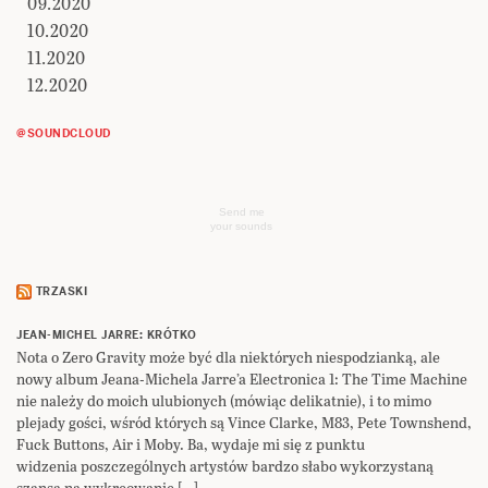
09.2020
10.2020
11.2020
12.2020
@SOUNDCLOUD
Send me
your sounds
TRZASKI
JEAN-MICHEL JARRE: KRÓTKO
Nota o Zero Gravity może być dla niektórych niespodzianką, ale
nowy album Jeana-Michela Jarre’a Electronica 1: The Time Machine
nie należy do moich ulubionych (mówiąc delikatnie), i to mimo
plejady gości, wśród których są Vince Clarke, M83, Pete Townshend,
Fuck Buttons, Air i Moby. Ba, wydaje mi się z punktu
widzenia poszczególnych artystów bardzo słabo wykorzystaną
szansą na wykreowanie […]