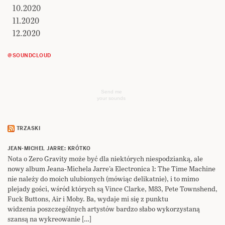
10.2020
11.2020
12.2020
@SOUNDCLOUD
Send me
your sounds
TRZASKI
JEAN-MICHEL JARRE: KRÓTKO
Nota o Zero Gravity może być dla niektórych niespodzianką, ale
nowy album Jeana-Michela Jarre’a Electronica 1: The Time Machine
nie należy do moich ulubionych (mówiąc delikatnie), i to mimo
plejady gości, wśród których są Vince Clarke, M83, Pete Townshend,
Fuck Buttons, Air i Moby. Ba, wydaje mi się z punktu
widzenia poszczególnych artystów bardzo słabo wykorzystaną
szansą na wykreowanie […]