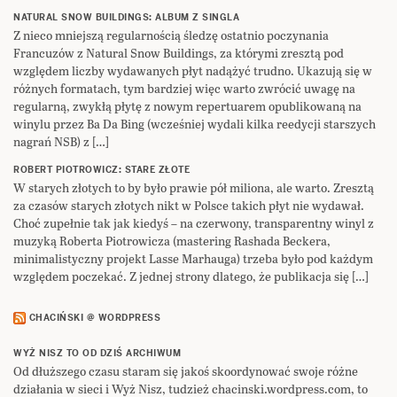
NATURAL SNOW BUILDINGS: ALBUM Z SINGLA
Z nieco mniejszą regularnością śledzę ostatnio poczynania
Francuzów z Natural Snow Buildings, za którymi zresztą pod
względem liczby wydawanych płyt nadążyć trudno. Ukazują się w
różnych formatach, tym bardziej więc warto zwrócić uwagę na
regularną, zwykłą płytę z nowym repertuarem opublikowaną na
winylu przez Ba Da Bing (wcześniej wydali kilka reedycji starszych
nagrań NSB) z […]
ROBERT PIOTROWICZ: STARE ZŁOTE
W starych złotych to by było prawie pół miliona, ale warto. Zresztą
za czasów starych złotych nikt w Polsce takich płyt nie wydawał.
Choć zupełnie tak jak kiedyś – na czerwony, transparentny winyl z
muzyką Roberta Piotrowicza (mastering Rashada Beckera,
minimalistyczny projekt Lasse Marhauga) trzeba było pod każdym
względem poczekać. Z jednej strony dlatego, że publikacja się […]
CHACIŃSKI @ WORDPRESS
WYŻ NISZ TO OD DZIŚ ARCHIWUM
Od dłuższego czasu staram się jakoś skoordynować swoje różne
działania w sieci i Wyż Nisz, tudzież chacinski.wordpress.com, to