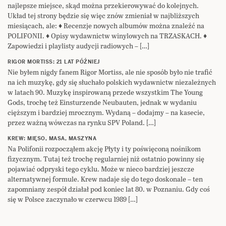
najlepsze miejsce, skąd można przekierowywać do kolejnych.
Układ tej strony będzie się więc znów zmieniał w najbliższych
miesiącach, ale: ♦ Recenzje nowych albumów można znaleźć na
POLIFONII. ♦ Opisy wydawnictw winylowych na TRZASKACH. ♦
Zapowiedzi i playlisty audycji radiowych – […]
RIGOR MORTISS: 21 LAT PÓŹNIEJ
Nie byłem nigdy fanem Rigor Mortiss, ale nie sposób było nie trafić
na ich muzykę, gdy się słuchało polskich wydawnictw niezależnych
w latach 90. Muzykę inspirowaną przede wszystkim The Young
Gods, trochę też Einsturzende Neubauten, jednak w wydaniu
cięższym i bardziej mrocznym. Wydaną – dodajmy – na kasecie,
przez ważną wówczas na rynku SPV Poland. […]
KREW: MIĘSO, MASA, MASZYNA
Na Polifonii rozpocząłem akcję Płyty i ty poświęconą nośnikom
fizycznym. Tutaj też trochę regularniej niż ostatnio powinny się
pojawiać odpryski tego cyklu. Może w nieco bardziej jeszcze
alternatywnej formule. Krew nadaje się do tego doskonale – ten
zapomniany zespół działał pod koniec lat 80. w Poznaniu. Gdy coś
się w Polsce zaczynało w czerwcu 1989 […]