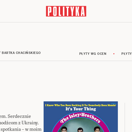
Y BARTKA CHACIŃSKIEGO
PŁYTY WG OCEN
PŁYTY
em. Serdecznie
hodźcom z Ukrainy.
o spotkania – w moim