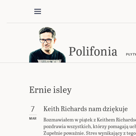
Polifonia
PŁYT
Ernie isley
Keith Richards nam dziękuje
7
Rozmawiałem w piątek z Keithem Richards
MAR
pozdrawia wszystkich, którzy pomagają uc
Zupełnie poważnie. Stres wynikający z teg